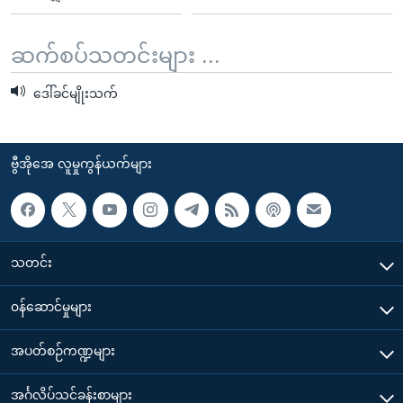
ဆက်စပ်သတင်းများ ...
ဒေါ်ခင်မျိုးသက်
ဗွီအိုအေ လူမှုကွန်ယက်များ
သတင်း
၀န်ဆောင်မှုများ
အပတ်စဉ်ကဏ္ဍများ
အင်္ဂလိပ်သင်ခန်းစာများ