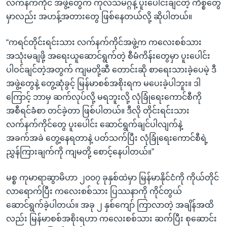
လက်နက်ကိုင် အဖွဲ့တွေက ကုလသမဂ္ဂနဲ့ ပူးပေါင်းချင်တဲ့ ကိစ္စတွေ
မှာလည်း အဟန့်အတားတွေ ဖြစ်နေတယ်လို့ ဆိုပါတယ်။
“ကရင်တိုင်းရင်းသား လက်နက်ကိုင်အဖွဲ့က ကလေးစစ်သား
အသုံးမချဖို့ အရေးယူဆောင်ရွက်တဲ့ စီမံကိန်းတွေမှာ ပူးပေါင်း
ပါဝင်ချင်တဲ့အတွက် ကျမတို့ဆီ တောင်းဆို စာရေးသားခဲ့ပေမဲ့ ဒီ
အဖွဲ့တွေနဲ့ တွေ့ဆုံခွင့် မြန်မာစစ်အစိုးရက မပေးခဲ့ပါဘူး။ ဒါ
ကြောင့် ဘာမှ ဆက်လုပ်လို့ မရဘူးလို့ လုံခြုံရေးကောင်စီကို
အစီရင်ခံစာ တင်ခဲ့တာ ဖြစ်ပါတယ်။ ဒီလို တိုင်းရင်းသား
လက်နက်ကိုင်တွေ ပူးပေါင်း ဆောင်ရွက်ချင်ပါလျက်နဲ့
အခက်အခဲ တွေ့နေရတာနဲ့ ပတ်သက်ပြီး လုံခြုံရေးကောင်စီရဲ့
ညွှန်ကြားချက်ကို ကျမတို့ စောင့်နေပါတယ်။”
မစ္စ ကုမာရာဆွာမိဟာ ၂၀၀၇ ခုနှစ်ထဲမှာ မြန်မာနိုင်ငံကို ကိုယ်တိုင်
လာရောက်ပြီး ကလေးစစ်သား ပြဿနာကို ကိုင်တွယ်
ဆောင်ရွက်ခဲ့ပါတယ်။ အခု ၂ နှစ်ကျော် ကြာလာတဲ့ အချိန်အထိ
လည်း မြန်မာစစ်အစိုးရဟာ ကလေးစစ်သား ဆက်ပြီး စုဆောင်း