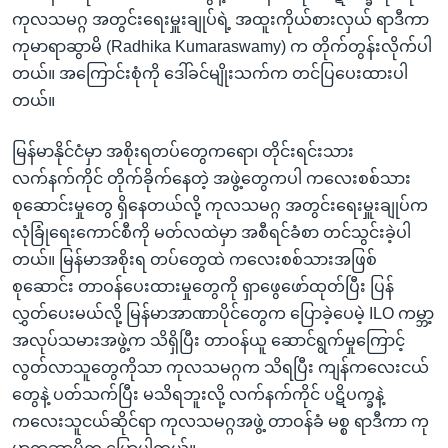
အ
သုတပဒေသာ အင်္ဂလိပ်စာ
ကုလသမဂ္ဂ အတွင်းရေးမှူးချုပ်ရဲ့ အထူးကိုယ်စားလှယ် ရာဒီကာ
ညွန်း
Learning English
ကုမာရာဆွာမိ (Radhika Kumaraswamy) က တိုက်တွန်းလိုက်ပါ
စာမျက်နှာ
တယ်။ အကြောင်းစုံကို ဒေါ်ခင်မျိုးသက်က တင်ပြပေးထားပါ
သို့
ဗွီအိုအေ လူမှုကွန်ယက်များ
တယ်။
ကျော်
ကြည့်
မြန်မာနိုင်ငံမှာ အစိုးရတပ်တွေကရော၊ တိုင်းရင်းသား
ရန်
လက်နက်ကိုင် တိုက်ခိုက်နေတဲ့ အဖွဲ့တွေကပါ ကလေးစစ်သား
ဘာသာစကားများ
ရှာဖွေ
စုဆောင်းမှုတွေ ရှိနေတယ်လို့ ကုလသမဂ္ဂ အတွင်းရေးမှူးချုပ်က
ရန်
လုံခြုံရေးကောင်စီကို မတ်လထဲမှာ အစီရင်ခံစာ တင်သွင်းခဲ့ပါ
နေရာ
တယ်။ မြန်မာအစိုးရ တပ်တွေထဲ ကလေးစစ်သားအဖြစ်
သို့
စုဆောင်း တာဝန်ပေးထားမှုတွေကို ရှာဖွေဖော်ထုတ်ပြီး ပြန်
ကျော်
လွှတ်ပေးမယ်လို့ မြန်မာအာဏာပိုင်တွေက ပြောခဲ့ပေမဲ့ ILO ကမ္ဘာ့
ရန်
အလုပ်သမားအဖွဲ့က သိရှိပြီး တာဝန်ယူ ဆောင်ရွက်မှုကြောင့်
လွတ်လာသူတွေကိုသာ ကုလသမဂ္ဂက သိရပြီး ကျန်ကလေးငယ်
တွေနဲ့ ပတ်သက်ပြီး မသိရဘူးလို့ လက်နက်ကိုင် ပဋိပက္ခနဲ့
ကလေးသူငယ်ဆိုင်ရာ ကုလသမဂ္ဂအဖွဲ့ တာဝန်ခံ မစ္စ ရာဒီကာ ကု