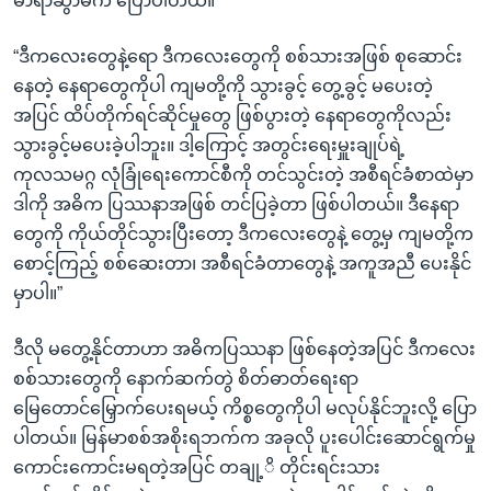
မာရာဆွာမိက ပြောပါတယ်။
“ဒီကလေးတွေနဲ့ရော ဒီကလေးတွေကို စစ်သားအဖြစ် စုဆောင်း
နေတဲ့ နေရာတွေကိုပါ ကျမတို့ကို သွားခွင့် တွေ့ခွင့် မပေးတဲ့
အပြင် ထိပ်တိုက်ရင်ဆိုင်မှုတွေ ဖြစ်ပွားတဲ့ နေရာတွေကိုလည်း
သွားခွင့်မပေးခဲ့ပါဘူး။ ဒါ့ကြောင့် အတွင်းရေးမှူးချုပ်ရဲ့
ကုလသမဂ္ဂ လုံခြုံရေးကောင်စီကို တင်သွင်းတဲ့ အစီရင်ခံစာထဲမှာ
ဒါကို အဓိက ပြဿနာအဖြစ် တင်ပြခဲ့တာ ဖြစ်ပါတယ်။ ဒီနေရာ
တွေကို ကိုယ်တိုင်သွားပြီးတော့ ဒီကလေးတွေနဲ့ တွေ့မှ ကျမတို့က
စောင့်ကြည့် စစ်ဆေးတာ၊ အစီရင်ခံတာတွေနဲ့ အကူအညီ ပေးနိုင်
မှာပါ။”
ဒီလို မတွေ့နိုင်တာဟာ အဓိကပြဿနာ ဖြစ်နေတဲ့အပြင် ဒီကလေး
စစ်သားတွေကို နောက်ဆက်တွဲ စိတ်ဓာတ်ရေးရာ
မြေတောင်မြှောက်ပေးရမယ့် ကိစ္စတွေကိုပါ မလုပ်နိုင်ဘူးလို့ ပြော
ပါတယ်။ မြန်မာစစ်အစိုးရဘက်က အခုလို ပူးပေါင်းဆောင်ရွက်မှု
ကောင်းကောင်းမရတဲ့အပြင် တချု့ိ တိုင်းရင်းသား