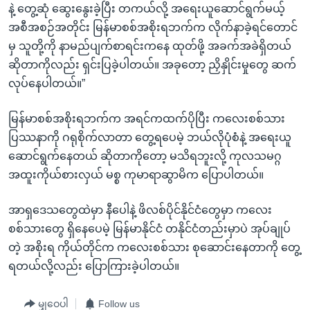
နဲ့ တွေ့ဆုံ ဆွေးနွေးခဲ့ပြီး တကယ်လို့ အရေးယူဆောင်ရွက်မယ့်
အစီအစဉ်အတိုင်း မြန်မာစစ်အစိုးရဘက်က လိုက်နာခဲ့ရင်တောင်
မှ သူတို့ကို နာမည်ပျက်စာရင်းကနေ ထုတ်ဖို့ အခက်အခဲရှိတယ်
ဆိုတာကိုလည်း ရှင်းပြခဲ့ပါတယ်။ အခုတော့ ညှိနှိုင်းမှုတွေ ဆက်
လုပ်နေပါတယ်။”
မြန်မာစစ်အစိုးရဘက်က အရင်ကထက်ပိုပြီး ကလေးစစ်သား
ပြဿနာကို ဂရုစိုက်လာတာ တွေ့ရပေမဲ့ ဘယ်လိုပုံစံနဲ့ အရေးယူ
ဆောင်ရွက်နေတယ် ဆိုတာကိုတော့ မသိရဘူးလို့ ကုလသမဂ္ဂ
အထူးကိုယ်စားလှယ် မစ္စ ကုမာရာဆွာမိက ပြောပါတယ်။
အာရှဒေသတွေထဲမှာ နီပေါနဲ့ ဖိလစ်ပိုင်နိုင်ငံတွေမှာ ကလေး
စစ်သားတွေ ရှိနေပေမဲ့ မြန်မာနိုင်ငံ တနိုင်ငံတည်းမှာပဲ အုပ်ချုပ်
တဲ့ အစိုးရ ကိုယ်တိုင်က ကလေးစစ်သား စုဆောင်းနေတာကို တွေ့
ရတယ်လို့လည်း ပြောကြားခဲ့ပါတယ်။
မျှဝေပါ
Follow us