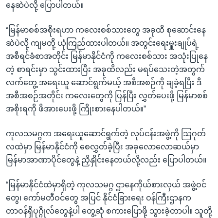
နေဆဲပဲလို့ ပြောပါတယ်။
“မြန်မာစစ်အစိုးရဟာ ကလေးစစ်သားတွေ အခုထိ စုဆောင်းနေ
ဆဲပဲလို့ ကျမတို့ ယုံကြည်ထားပါတယ်။ အတွင်းရေးမှူးချုပ်ရဲ့
အစီရင်ခံစာအတိုင်း မြန်မာနိုင်ငံကို ကလေးစစ်သား အသုံးပြုနေ
တဲ့ စာရင်းမှာ သွင်းထားပြီး အခုထိလည်း မရပ်သေးတဲ့အတွက်
လက်တွေ့ အရေးယူ ဆောင်ရွက်မယ့် အစီအစဉ်ကို ချခဲ့ရပြီး ဒီ
အစီအစဉ်အတိုင်း ကလေးတွေကို ပြန်ပြီး လွှတ်ပေးဖို့ မြန်မာစစ်
အစိုးရကို ဖိအားပေးဖို့ ကြိုးစားနေပါတယ်။”
ကုလသမဂ္ဂက အရေးယူဆောင်ရွက်တဲ့ လုပ်ငန်းအဖွဲ့ကို သြဂုတ်
လထဲမှာ မြန်မာနိုင်ငံကို စေလွှတ်ခဲ့ပြီး အခုလောလောဆယ်မှာ
မြန်မာအာဏာပိုင်တွေနဲ့ ညှိနှိုင်းနေတယ်လို့လည်း ပြောပါတယ်။
“မြန်မာနိုင်ငံထဲမှာရှိတဲ့ ကုလသမဂ္ဂ ဌာနေကိုယ်စားလှယ် အဖွဲ့ဝင်
တွေ၊ ကော်မတီဝင်တွေ အပြင် နိုင်ငံခြားရေး ဝန်ကြီးဌာနက
တာဝန်ရှိပုဂ္ဂိုလ်တွေနဲ့ပါ တွေ့ဆုံ စကားပြောဖို့ သွားခဲ့တာပါ။ သူတို့