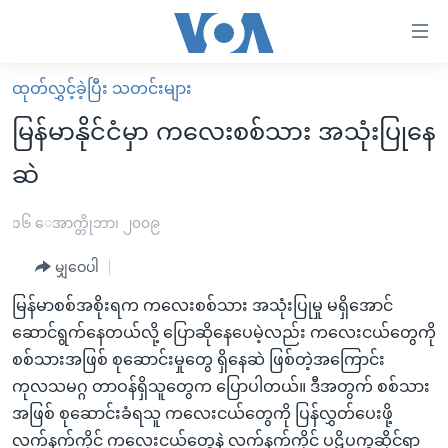
သုံး
ရ
လွယ်ကူ
ထုတ်လွှင့်ခဲ့ပြီး သတင်းများ
မူလစာမျက်နှာ
စေ
မြန်မာနိုင်ငံမှာ ကလေးစစ်သား အသုံးပြုနေ
မြန်မာ
သည့်
ဆဲ
ကမ္ဘာ့သတင်းများ
Link
ဗွီဒီယို
နိုင်ငံတကာ
၁၆ ေအာက္တိုဘာ၊ ၂၀၀၉
များ
သတင်းလွတ်လပ်ခွင့်
အမေရိကန်
ပင်မ
မျှဝေပါ
ရပ်ဝန်းတခု လမ်းတခု အလွန်
တရုတ်
အကြောင်းအရာ
မြန်မာစစ်အစိုးရက ကလေးစစ်သား အသုံးပြုမှု မရှိအောင်
သို့
အင်္ဂလိပ်စာလေ့လာမယ်
အစ္စရေး-ပါလက်စတိုင်း
ဆောင်ရွက်နေတယ်လို့ ပြောဆိုနေပေမဲ့လည်း ကလေးငယ်တွေကို
ကျော်
အပတ်စဉ်ကဏ္ဍများ
အမေရိကန်သုံးအီဒီယံ
စစ်သားအဖြစ် စုဆောင်းမှုတွေ ရှိနေဆဲ ဖြစ်တဲ့အကြောင်း
ကြည့်
ကုလသမဂ္ဂ တာဝန်ရှိသူတွေက ပြောပါတယ်။ ဒီအတွက် စစ်သား
ရေဒီယိုနှင့်ရုပ်သံ အချက်အလက်များ
မကြေးမုံရဲ့ အင်္ဂလိပ်စာ
ရေဒီယို
ရန်
အဖြစ် စုဆောင်းခံရသူ ကလေးငယ်တွေကို ပြန်လွှတ်ပေးဖို့
ပင်မ
ရေဒီယို/တီဗွီအစီအစဉ်
ရုပ်ရှင်ထဲက အင်္ဂလိပ်စာ
တီဗွီ
လက်နက်ကိုင် ကလေးငယ်တွေနဲ့ လက်နက်ကိုင် ပဋိပက္ခဆိုင်ရာ