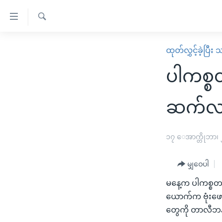
သုံး
ရ
ရှာဖွေ
လွယ်ကူ
မူလစာမျက်နှာ
ထုတ်လွှင့်ခဲ့ပြီ
ရ
စေ
မြန်မာ
လာ
ပါကစ္စတ
သည့်
ဒ်
ကမ္ဘာ့သတင်းများ
Link
ဗွီဒီယို
နိုင်ငံတကာ
ဆက်လက
များ
သတင်းလွတ်လပ်ခွင့်
အမေရိကန်
ပင်မ
ရပ်ဝန်းတခု လမ်းတခု အလွန်
တရုတ်
၁၇ ေအာက္တိုဘာ၊
အကြောင်းအရာ
အင်္ဂလိပ်စာလေ့လာမယ်
အစ္စရေး-ပါလက်စတိုင်း
သို့
မျှဝေပါ
အပတ်စဉ်ကဏ္ဍများ
အမေရိကန်သုံးအီဒီယံ
ကျော်
မနေ့က ပါကစ္စတန
ကြည့်
ရေဒီယိုနှင့်ရုပ်သံ အချက်အလက်များ
မကြေးမုံရဲ့ အင်္ဂလိပ်စာ
ရေဒီယို
ယောက်က ဗုံးဖော
ရန်
ရေဒီယို/တီဗွီအစီအစဉ်
ရုပ်ရှင်ထဲက အင်္ဂလိပ်စာ
တီဗွီ
တွေကို တာလီဘန်
ပင်မ