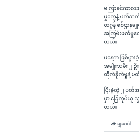
သုတပဒေသာ အင်္ဂလိပ်စာ
အ
မကြာခင်ကာလအတွင်
ညွန်း
မှုတွေနဲ့ ပတ်သက
စာမျက်နှာ
တဂွန် စစ်ဌာနချု
သို့
အကြမ်းဖက်မှုတွေက
ကျော်
တယ်။
ကြည့်
ရန်
မနေ့က ဖြစ်ပွားခဲ
ရှာဖွေ
အမျိုးသမီး ၂ ဦ
ရန်
တိုက်ခိုက်မှုနဲ
နေရာ
သို့
ပြီးခဲ့တဲ့ ၂ ပတ
ကျော်
မှာ ခြေကုပ်ယူ 
ရန်
တယ်။
မျှဝေပါ