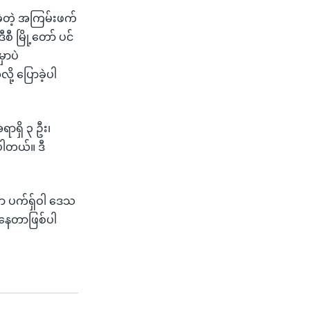
ခဲ့တဲ့ အကြမ်းဖက်
ီ မြို့တော် ပင်
ှာပဲ
ု့ ပြောခဲ့ပါ
ရာရှိ ၃ ဦး၊
ပါတယ်။ ဒီ
ဟာ ပက်ရှ်ဝါ ဒေသ
ိနေတာဖြစ်ပါ