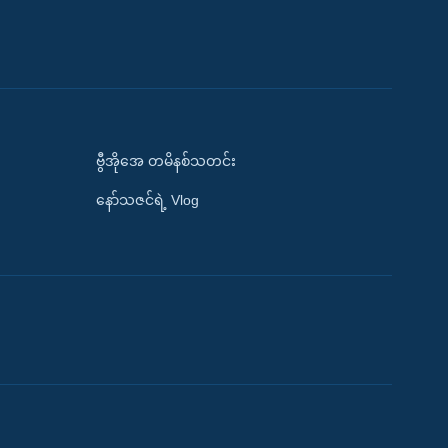
ဗွီအိုအေ တမိနစ်သတင်း
နော်သဇင်ရဲ့ Vlog