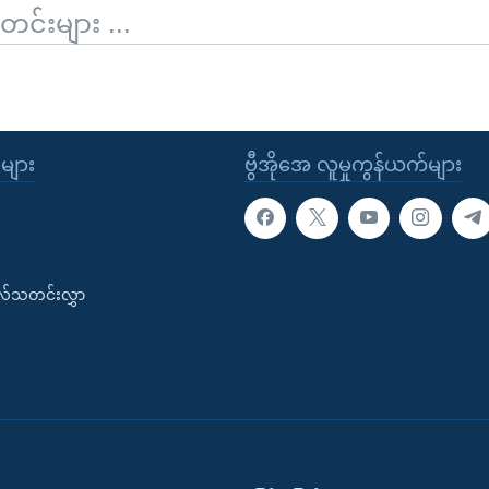
်းများ ...
ုများ
ဗွီအိုအေ လူမှုကွန်ယက်များ
းလ်သတင်းလွှာ