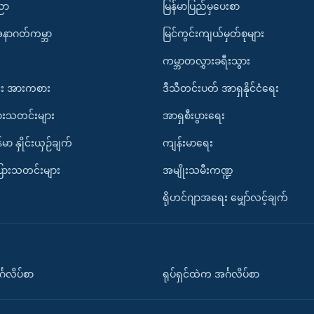
ပညာ
မြန်မာပြည်မှပေးစာ
အနာဂတ်ကမ္ဘာ
မြင်ကွင်းကျယ်မှတ်စုများ
ကမ္ဘာတလွှားခရီးသွား
း အားကစား
ဒီသီတင်းပတ် အာရှနိုင်ငံရေး
ားသတင်းများ
အာရှစီးပွားရေး
်မာ နှိုင်းယှဉ်ချက်
ကျန်းမာရေး
ပြားသတင်းများ
အမျိုးသမီးကဏ္ဍ
ရိုဟင်ဂျာအရေး မျှော်လင့်ချက်
်္ဂလိပ်စာ
ရုပ်ရှင်ထဲက အင်္ဂလိပ်စာ