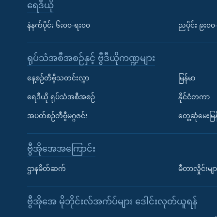
ရေဒီယို
နံနက်ပိုင်း ၆း၀၀-ရး၀၀
ညပိုင်း ၉း၀
ရုပ်သံအစီအစဉ်နှင့် ဗွီဒီယိုကဏ္ဍများ
နေ့စဉ်တီဗွီသတင်းလွှာ
မြန်မာ
ရေဒီယို ရုပ်သံအစီအစဉ်
နိုင်ငံတကာ
အပတ်စဉ်တီဗွီမဂ္ဂဇင်း
တွေ့ဆုံမေးမြန
ဗွီအိုအေအကြောင်း
ဌာနမိတ်ဆက်
မီတာလှိုင်းမျာ
ဗွီအိုအေ မိုဘိုင်းလ်အက်ပ်များ ဒေါင်းလုတ်ယူရန်
Learning English