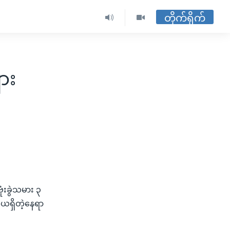
တိုက်ရိုက်
ား
ံးခွဲသမား ၃
ယရှိတဲ့နေရာ