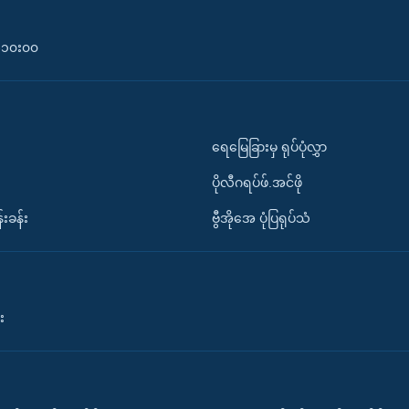
၀-၁၀း၀၀
ရေမြေခြားမှ ရုပ်ပုံလွှာ
ပိုလီဂရပ်ဖ်.အင်ဖို
်းခန်း
ဗွီအိုအေ ပုံပြရုပ်သံ
း