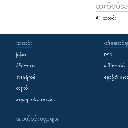
ဆက်စပ်သတင
သတင်း
သတင်း
၀န်ဆောင်မှ
မြန်မာ
RSS
နိုင်ငံတကာ
ပေါ့ဒ်ကတ်စ်
အမေရိကန်
နေ့စဉ်အီးမေ
တရုတ်
အစ္စရေး-ပါလက်စတိုင်း
အပတ်စဉ်ကဏ္ဍများ