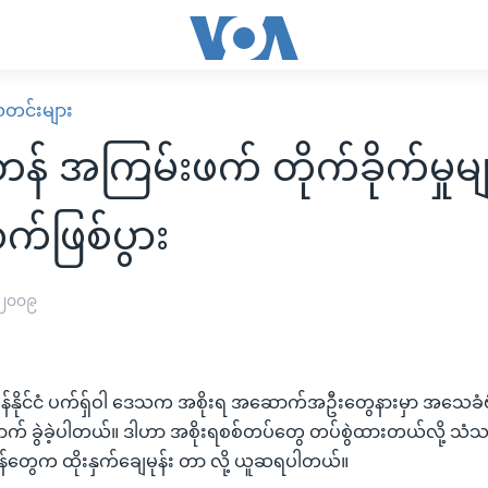
း သတင်းများ
န် အကြမ်းဖက် တိုက်ခိုက်မှုမျ
်ဖြစ်ပွား
 ၂၀၀၉
်နိုင်ငံ ပက်ရှ်ဝါ ဒေသက အစိုးရ အဆောက်အဦးတွေနားမှာ အသေခံဗု
က် ခွဲခဲ့ပါတယ်။ ဒါဟာ အစိုးရစစ်တပ်တွေ တပ်စွဲထားတယ်လို့ သံသ
တွေက ထိုးနှက်ချေမုန်း တာ လို့ ယူဆရပါတယ်။