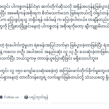
း ပါကစ္စတန်နိုင်ငံမှာ ဆက်တိုက်ဆိုသလို အရှိန်အဟုန်နဲ့ဖြစ်ပွား
်ပြီး အမေရိကန်အစိုးရက စိတ်မသက်မသာ ဖြစ်ရတယ်လို့ ဝါရှင်တန်ဒီစ
ပ်က ပြောခွင့်ရသူ ဘရိုင်ရန် ဝစ်ဒ်မန် က ပြောခဲ့ပါတယ်။ တချိန်တည်းမ
ို ကြိုစားဖြိုခွင်းနေတဲ့ ပါကစ္စတန် အစိုးရကိုတော့ ချီးကျူးမိတယ်လိ
့တဲ့ ဗုံးပေါက်ကွဲမှုဟာ ရဲစခန်းအပြင်ဘက်မှာ ဖြစ်ပွားခဲ့တာဖြစ်ပြီး ရဲအ
းနဲ့ ကလေး တဦး အပါအဝင် အနည်းဆုံး လူ ၁၃ ဦး သေဆုံးခဲ့တာဖြစ်
့ ပတ်သက်ပြီး ဘယ်သူကမှ တာဝန်ယူပြောဆိုခြင်း မရှိသေးပါဘူး။
်အတွင်း လူ ၁၅၀ ကျော်သေဆုံးစေခဲ့တဲ့ အကြမ်းဖက်တိုက်ခိုက်မှုတွေ
လှုပ်ရှားနေတဲ့ တာလီဘန်တွေရဲ့ လက်ချက်ဖြစ်တယ်လို့ သံသယတွေ ရှ
Follow us
ပရင့်ထုတ်ရန်