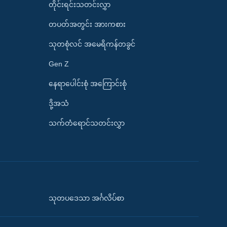
တိုင်းရင်းသတင်းလွှာ
တပတ်အတွင်း အားကစား
သုတစုံလင် အမေရိကန်တခွင်
Gen Z
နေရာပေါင်းစုံ အကြောင်းစုံ
ဒို့အသံ
သက်တံရောင်သတင်းလွှာ
သုတပဒေသာ အင်္ဂလိပ်စာ