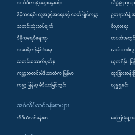
အယ်ဒီတာနဲ့ ဆွေးနွေးခန်း
သိပ္ပံနဲ့နည်း
ဒီမိုကရေစီ၊ လူ့အခွင့်အရေးနှင့် ခေတ်ပြိုင်ကမ္ဘာ
ဥတုရာသီနဲ့ 
သတင်းသုံးသပ်ချက်
စီးပွားရေး
ဒီမိုကရေစီရေးရာ
တပတ်အတွင်
အမေရိကန်နိုင်ငံရေး
လယ်ယာစီးပွ
သတင်းထောက်မှတ်စု
ယူကရိန်း၊ မြန
ကမ္ဘာ့သတင်းမီဒီယာထဲက မြန်မာ
ထူးခြားဆန်း
ကမ္ဘာ့ မြန်မာ့ မီဒီယာမြင်ကွင်း
လူမှုရှုခင်း
အင်္ဂလိပ်သင်ခန်းစာများ
အီဒီယံသင်ခန်းစာ
မကြေးမုံရဲ့အင