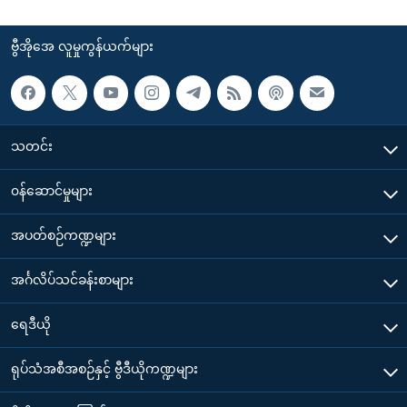
ဗွီအိုအေ လူမှုကွန်ယက်များ
သတင်း
၀န်ဆောင်မှုများ
အပတ်စဉ်ကဏ္ဍများ
အင်္ဂလိပ်သင်ခန်းစာများ
ရေဒီယို
ရုပ်သံအစီအစဉ်နှင့် ဗွီဒီယိုကဏ္ဍများ