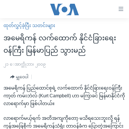
သုံး
ရ
လွယ်ကူ
ထုတ်လွှင့်ခဲ့ပြီး သတင်းများ
မူလစာမျက်နှာ
စေ
အမေရိကန် လက်ထောက် နိုင်ငံခြားရေး
မြန်မာ
သည့်
ဝန်ကြီး မြန်မာပြည် သွားမည်
ကမ္ဘာ့သတင်းများ
Link
ဗွီဒီယို
နိုင်ငံတကာ
၂၁ ေအာက္တိုဘာ၊ ၂၀၀၉
များ
သတင်းလွတ်လပ်ခွင့်
အမေရိကန်
ပင်မ
မျှဝေပါ
ရပ်ဝန်းတခု လမ်းတခု အလွန်
တရုတ်
အကြောင်းအရာ
အမေရိကန် ပြည်ထောင်စုရဲ့ လက်ထောက် နိုင်ငံခြားရေးဝန်ကြီး
သို့
အင်္ဂလိပ်စာလေ့လာမယ်
အစ္စရေး-ပါလက်စတိုင်း
ကာ့တ် ကမ်းဘဲလ် (Kurt Campbell) ဟာ မကြာခင် မြန်မာနိုင်ငံကို
ကျော်
အပတ်စဉ်ကဏ္ဍများ
အမေရိကန်သုံးအီဒီယံ
လာရောက်မှာ ဖြစ်ပါတယ်။
ကြည့်
ရေဒီယိုနှင့်ရုပ်သံ အချက်အလက်များ
မကြေးမုံရဲ့ အင်္ဂလိပ်စာ
ရေဒီယို
ရန်
လာရောက်မယ့်ရက် အတိအကျကိုတော့ မသိရသေးဘူးလို့ ရန်
ပင်မ
ရေဒီယို/တီဗွီအစီအစဉ်
ရုပ်ရှင်ထဲက အင်္ဂလိပ်စာ
တီဗွီ
ကုန်အခြေစိုက် အမေရိကန်သံရုံး တာဝန်ခံက ပြောတဲ့အကြောင်း