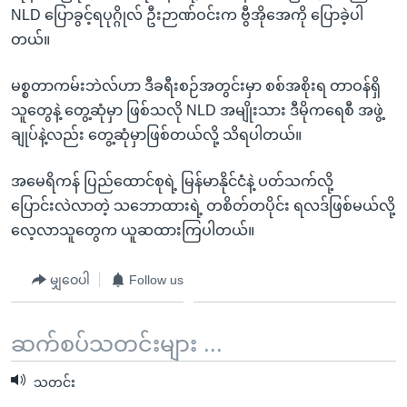
အ
NLD ပြောခွင့်ရပုဂ္ဂိုလ် ဦးဉာဏ်ဝင်းက ဗွီအိုအေကို ပြောခဲ့ပါ
သုတပဒေသာ အင်္ဂလိပ်စာ
ညွန်း
Learning English
တယ်။
စာမျက်နှာ
သို့
ဗွီအိုအေ လူမှုကွန်ယက်များ
မစ္စတာကမ်းဘဲလ်ဟာ ဒီခရီးစဉ်အတွင်းမှာ စစ်အစိုးရ တာဝန်ရှိ
ကျော်
သူတွေနဲ့ တွေ့ဆုံမှာ ဖြစ်သလို NLD အမျိုးသား ဒီမိုကရေစီ အဖွဲ့
ကြည့်
ချုပ်နဲ့လည်း တွေ့ဆုံမှာဖြစ်တယ်လို့ သိရပါတယ်။
ရန်
ဘာသာစကားများ
ရှာဖွေ
အမေရိကန် ပြည်ထောင်စုရဲ့ မြန်မာနိုင်ငံနဲ့ ပတ်သက်လို့
ရန်
ပြောင်းလဲလာတဲ့ သဘောထားရဲ့ တစိတ်တပိုင်း ရလဒ်ဖြစ်မယ်လို့
နေရာ
လေ့လာသူတွေက ယူဆထားကြပါတယ်။
သို့
ကျော်
မျှဝေပါ
Follow us
ရန်
ဆက်စပ်သတင်းများ ...
သတင်း