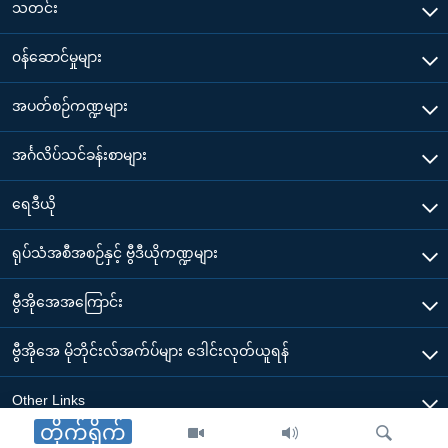
သတင်း
၀န်ဆောင်မှုများ
အပတ်စဉ်ကဏ္ဍများ
အင်္ဂလိပ်သင်ခန်းစာများ
ရေဒီယို
ရုပ်သံအစီအစဉ်နှင့် ဗွီဒီယိုကဏ္ဍများ
ဗွီအိုအေအကြောင်း
ဗွီအိုအေ မိုဘိုင်းလ်အက်ပ်များ ဒေါင်းလုတ်ယူရန်
Other Links
တိုက်ရိုက်