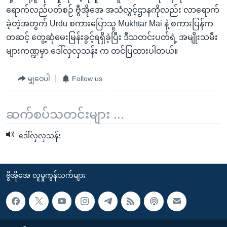
အ
သုတပဒေသာ အင်္ဂလိပ်စာ
ရောက်လည်ပတ်စဉ် ဗွီအိုအေ အသံလွှင့်ဌာနကိုလည်း လာရောက်
ညွန်း
Learning English
ခဲ့တဲ့အတွက် Urdu စကားပြောသူ Mukhtar Mai နဲ့ စကားပြန်က
စာမျက်နှာ
တဆင့် တွေ့ဆုံမေးမြန်းခွင့်ရရှိခဲ့ပြီး ဒီသတင်းပတ်ရဲ့ အမျိုးသမီး
သို့
ဗွီအိုအေ လူမှုကွန်ယက်များ
များကဏ္ဍမှာ ဒေါ်လှလှသန်း က တင်ပြထားပါတယ်။
ကျော်
ကြည့်
မျှဝေပါ
Follow us
ရန်
ဘာသာစကားများ
ရှာဖွေ
ဆက်စပ်သတင်းများ ...
ရန်
နေရာ
ဒေါ်လှလှသန်း
သို့
ကျော်
ရန်
ဗွီအိုအေ လူမှုကွန်ယက်များ