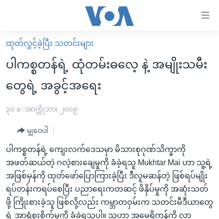
သုံး
ရ
လွယ်ကူ
ထုတ်လွှင့်ခဲ့ပြီး သတင်းများ
မူလစာမျက်နှာ
စေ
ပါကစ္စတန်ရဲ့ ထုံတမ်းဓလေ့ နဲ့ အမျိုးသမီး
မြန်မာ
သည့်
တွေရဲ့ အခွင့်အရေး
ကမ္ဘာ့သတင်းများ
Link
ဗွီဒီယို
နိုင်ငံတကာ
၃၀ ေအာက္တိုဘာ၊ ၂၀၀၉
များ
သတင်းလွတ်လပ်ခွင့်
အမေရိကန်
ပင်မ
မျှဝေပါ
ရပ်ဝန်းတခု လမ်းတခု အလွန်
တရုတ်
အကြောင်းအရာ
ပါကစ္စတန်ရဲ့ ကျေးလက်ဒေသမှာ မိသားစုဂုဏ်သိက္ခာကို
သို့
အင်္ဂလိပ်စာလေ့လာမယ်
အစ္စရေး-ပါလက်စတိုင်း
အဖတ်ဆယ်တဲ့ ဂလဲ့စားချေမှုကို ခံခဲ့ရသူ Mukhtar Mai ဟာ သူ့ရဲ့
ကျော်
အပတ်စဉ်ကဏ္ဍများ
အမေရိကန်သုံးအီဒီယံ
အဖြစ်မှန်ကို ထုတ်ဖော်ပြောကြားခဲ့ပြီး ဒီလူမဆန်တဲ့ ဖြစ်ရပ်မျိုး
ကြည့်
ရပ်တန်းကရပ်စေပြီး ပညာရေးကတဆင့် ဖိနှိပ်မှုကို အဆုံးသတ်
ရေဒီယိုနှင့်ရုပ်သံ အချက်အလက်များ
မကြေးမုံရဲ့ အင်္ဂလိပ်စာ
ရေဒီယို
ရန်
ဖို့ ကြိုးစားခဲ့သူ ဖြစ်လို့လည်း ကမ္ဘာတဝှမ်းက သတင်းမီဒီယာတွေ
ပင်မ
ရေဒီယို/တီဗွီအစီအစဉ်
ရုပ်ရှင်ထဲက အင်္ဂလိပ်စာ
တီဗွီ
ရဲ့ အာရုံစူးစိုက်မှုကို ခံခဲ့ရသူပါ။ သူဟာ အမေရိကန်ကို လာ