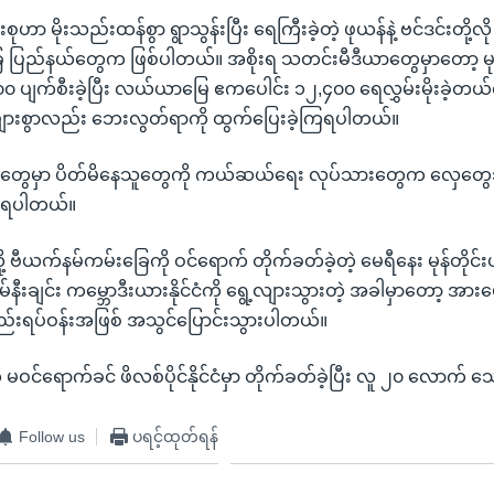
ဟာ မိုးသည်းထန်စွာ ရွာသွန်းပြီး ရေကြီးခဲ့တဲ့ ဖုယန်နဲ့ ဗင်ဒင်းတို့လို
ပြည်နယ်တွေက ဖြစ်ပါတယ်။ အစိုးရ သတင်းမီဒီယာတွေမှာတော့ မုန်တ
၀၀ ပျက်စီးခဲ့ပြီး လယ်ယာမြေ ဧကပေါင်း ၁၂,၄၀၀ ရေလွှမ်းမိုးခဲ့တယ်
များစွာလည်း ဘေးလွတ်ရာကို ထွက်ပြေးခဲ့ကြရပါတယ်။
့ ရွာတွေမှာ ပိတ်မိနေသူတွေကို ကယ်ဆယ်ရေး လုပ်သားတွေက လှေတွေသု
ရပါတယ်။
့ ဗီယက်နမ်ကမ်းခြေကို ဝင်ရောက် တိုက်ခတ်ခဲ့တဲ့ မေရီနေး မုန်တိုင်း
်နီးချင်း ကမ္ဘောဒီးယားနိုင်ငံကို ရွေ့လျားသွားတဲ့ အခါမှာတော့ အားပ
နည်းရပ်ဝန်းအဖြစ် အသွင်ပြောင်းသွားပါတယ်။
ို မဝင်ရောက်ခင် ဖိလစ်ပိုင်နိုင်ငံမှာ တိုက်ခတ်ခဲ့ပြီး လူ ၂၀ လောက်
Follow us
ပရင့်ထုတ်ရန်