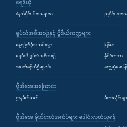
ရေဒီယို
နံနက်ပိုင်း ၆း၀၀-ရး၀၀
ညပိုင်း ၉း၀
ရုပ်သံအစီအစဉ်နှင့် ဗွီဒီယိုကဏ္ဍများ
နေ့စဉ်တီဗွီသတင်းလွှာ
မြန်မာ
ရေဒီယို ရုပ်သံအစီအစဉ်
နိုင်ငံတကာ
အပတ်စဉ်တီဗွီမဂ္ဂဇင်း
တွေ့ဆုံမေးမြန
ဗွီအိုအေအကြောင်း
ဌာနမိတ်ဆက်
မီတာလှိုင်းမျာ
ဗွီအိုအေ မိုဘိုင်းလ်အက်ပ်များ ဒေါင်းလုတ်ယူရန်
Learning English