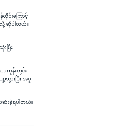
ိုင်းကြောင့်
လို့ ဆိုပါတယ်။
ံးပြီး
ဟာ ကုန်းတွင်း
ျော့သွားပြီး အပူ
 သေဆုံးခဲ့ရပါတယ်။