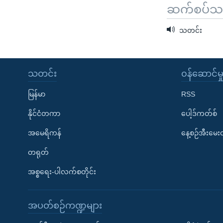
ဆက်စပ်သတင
သတင်း
သတင်း
၀န်ဆောင်မှ
မြန်မာ
RSS
နိုင်ငံတကာ
ပေါ့ဒ်ကတ်စ်
အမေရိကန်
နေ့စဉ်အီးမေ
တရုတ်
အစ္စရေး-ပါလက်စတိုင်း
အပတ်စဉ်ကဏ္ဍများ