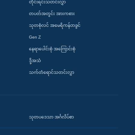
တိုင်းရင်းသတင်းလွှာ
တပတ်အတွင်း အားကစား
သုတစုံလင် အမေရိကန်တခွင်
Gen Z
နေရာပေါင်းစုံ အကြောင်းစုံ
ဒို့အသံ
သက်တံရောင်သတင်းလွှာ
သုတပဒေသာ အင်္ဂလိပ်စာ