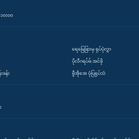
၀-၁၀း၀၀
ရေမြေခြားမှ ရုပ်ပုံလွှာ
ပိုလီဂရပ်ဖ်.အင်ဖို
်းခန်း
ဗွီအိုအေ ပုံပြရုပ်သံ
း