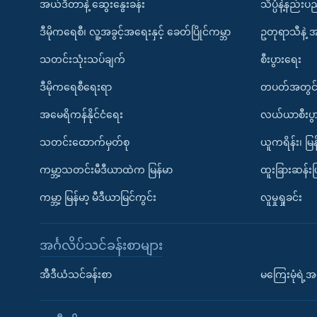
အယ်ဒီတာနဲ့ ဆွေးနွေးခန်း
သိပ္ပံနဲ့နည်း
ဒီမိုကရေစီ၊ လူ့အခွင့်အရေးနှင့် ခေတ်ပြိုင်ကမ္ဘာ
ဥတုရာသီနဲ့ 
သတင်းသုံးသပ်ချက်
စီးပွားရေး
ဒီမိုကရေစီရေးရာ
တပတ်အတွင်
အမေရိကန်နိုင်ငံရေး
လယ်ယာစီးပွ
သတင်းထောက်မှတ်စု
ယူကရိန်း၊ မြန
ကမ္ဘာ့သတင်းမီဒီယာထဲက မြန်မာ
ထူးခြားဆန်း
ကမ္ဘာ့ မြန်မာ့ မီဒီယာမြင်ကွင်း
လူမှုရှုခင်း
အင်္ဂလိပ်သင်ခန်းစာများ
အီဒီယံသင်ခန်းစာ
မကြေးမုံရဲ့အင