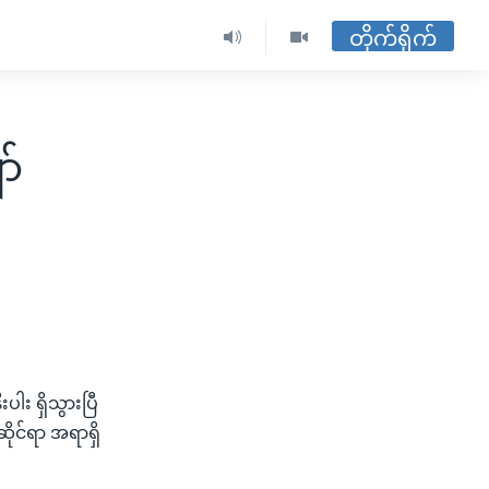
တိုက်ရိုက်
ာ်
ပါး ရှိသွားပြီ
ိုင်ရာ အရာရှိ