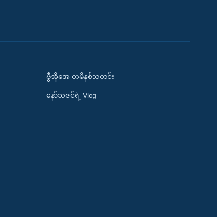
ဗွီအိုအေ တမိနစ်သတင်း
နော်သဇင်ရဲ့ Vlog