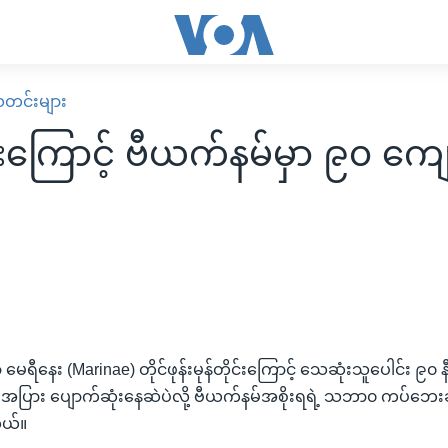
း သတင်းများ
င်းကြောင့် ဗီယက်နမ်မှာ ၉၀ ကျေ
း
ာ မေရီနေး (Marinae) တိုင်ဖုန်းမုန်တိုင်းကြောင့် သေဆုံးသူပေါင်း ၉၀ နီး
ားအပြား ပျောက်ဆုံးနေဆဲပဲလို့ ဗီယက်နမ်အစိုးရရဲ့ သဘာ၀ ကပ်ဘေးဆ
ယ်။