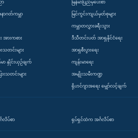
ပညာ
မြန်မာပြည်မှပေးစာ
အနာဂတ်ကမ္ဘာ
မြင်ကွင်းကျယ်မှတ်စုများ
ကမ္ဘာတလွှားခရီးသွား
း အားကစား
ဒီသီတင်းပတ် အာရှနိုင်ငံရေး
ားသတင်းများ
အာရှစီးပွားရေး
်မာ နှိုင်းယှဉ်ချက်
ကျန်းမာရေး
ပြားသတင်းများ
အမျိုးသမီးကဏ္ဍ
ရိုဟင်ဂျာအရေး မျှော်လင့်ချက်
်္ဂလိပ်စာ
ရုပ်ရှင်ထဲက အင်္ဂလိပ်စာ