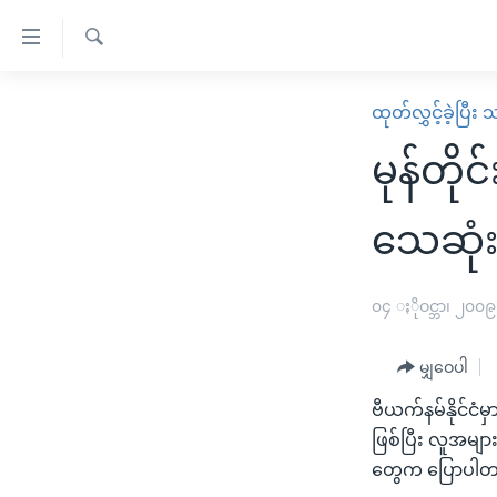
သုံး
ရ
ရှာဖွေ
လွယ်ကူ
မူလစာမျက်နှာ
ထုတ်လွှင့်ခဲ့ပြီ
ရ
စေ
မြန်မာ
လာ
မုန်တို
သည့်
ဒ်
ကမ္ဘာ့သတင်းများ
Link
ဗွီဒီယို
နိုင်ငံတကာ
သေဆုံ
များ
သတင်းလွတ်လပ်ခွင့်
အမေရိကန်
ပင်မ
ရပ်ဝန်းတခု လမ်းတခု အလွန်
တရုတ်
၀၄ ႏိုဝင္ဘာ၊ ၂၀၀၉
အကြောင်းအရာ
အင်္ဂလိပ်စာလေ့လာမယ်
အစ္စရေး-ပါလက်စတိုင်း
သို့
မျှဝေပါ
အပတ်စဉ်ကဏ္ဍများ
အမေရိကန်သုံးအီဒီယံ
ကျော်
ဗီယက်နမ်နိုင်ငံမှ
ကြည့်
ရေဒီယိုနှင့်ရုပ်သံ အချက်အလက်များ
မကြေးမုံရဲ့ အင်္ဂလိပ်စာ
ရေဒီယို
ဖြစ်ပြီး လူအမျ
ရန်
ရေဒီယို/တီဗွီအစီအစဉ်
ရုပ်ရှင်ထဲက အင်္ဂလိပ်စာ
တီဗွီ
တွေက ပြောပါတ
ပင်မ