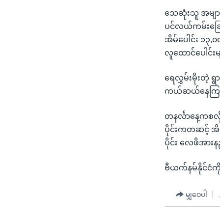
သုတပဒေသာ အင်္ဂလိပ်စာ
အ
သေဆုံးသူ အများစု
ညွန်း
ပင်လယ်ကမ်းခြေ 
စာမျက်နှာ
အိမ်ပေါင်း ၁၃,၀
သို့
လူထောင်ပေါင်း
ကျော်
ကြည့်
ရေလွှမ်းမိုးတဲ
ရန်
ကယ်ဆယ်နေကြ
ရှာဖွေ
ရန်
တနင်္လာနေ့ကစလို
နေရာ
ပိုင်းကတဆင့် အိမ
သို့
ပိုင်း လေဖိအား
ကျော်
ရန်
ဗီယက်နမ်နိုင်ငံက
မျှဝေပါ