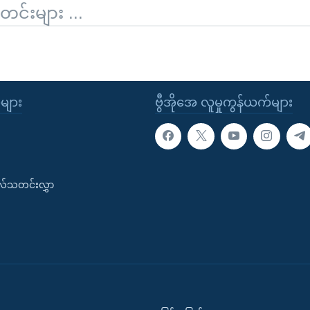
်းများ ...
ုများ
ဗွီအိုအေ လူမှုကွန်ယက်များ
းလ်သတင်းလွှာ