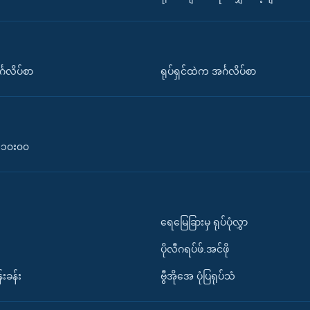
်္ဂလိပ်စာ
ရုပ်ရှင်ထဲက အင်္ဂလိပ်စာ
၀-၁၀း၀၀
ရေမြေခြားမှ ရုပ်ပုံလွှာ
ပိုလီဂရပ်ဖ်.အင်ဖို
်းခန်း
ဗွီအိုအေ ပုံပြရုပ်သံ