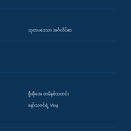
သုတပဒေသာ အင်္ဂလိပ်စာ
ဗွီအိုအေ တမိနစ်သတင်း
နော်သဇင်ရဲ့ Vlog