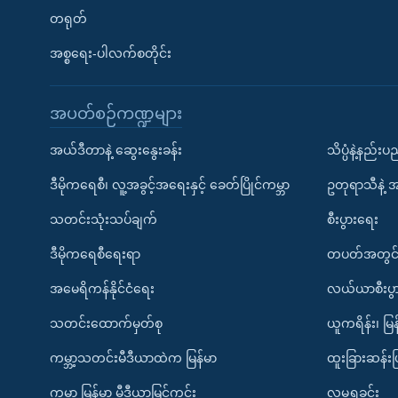
တရုတ်
အစ္စရေး-ပါလက်စတိုင်း
အပတ်စဉ်ကဏ္ဍများ
အယ်ဒီတာနဲ့ ဆွေးနွေးခန်း
သိပ္ပံနဲ့နည်း
ဒီမိုကရေစီ၊ လူ့အခွင့်အရေးနှင့် ခေတ်ပြိုင်ကမ္ဘာ
ဥတုရာသီနဲ့ 
သတင်းသုံးသပ်ချက်
စီးပွားရေး
ဒီမိုကရေစီရေးရာ
တပတ်အတွင်
အမေရိကန်နိုင်ငံရေး
လယ်ယာစီးပွ
သတင်းထောက်မှတ်စု
ယူကရိန်း၊ မြန
ကမ္ဘာ့သတင်းမီဒီယာထဲက မြန်မာ
ထူးခြားဆန်း
ကမ္ဘာ့ မြန်မာ့ မီဒီယာမြင်ကွင်း
လူမှုရှုခင်း