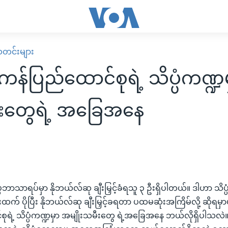
း သတင်းများ
န်ပြည်ထောင်စုရဲ့ သိပ္ပံကဏ္ဍ
ီးတွေရဲ့ အခြေအနေ
၉
္ပံဘာသာရပ်မှာ နိုဘယ်လ်ဆု ချီးမြှင့်ခံရသူ ၃ ဦးရှိပါတယ်။ ဒါဟာ သိပ
က် ပိုပြီး နိုဘယ်လ်ဆု ချီးမြှင့်ခရတာ ပထမဆုံးအကြိမ်လို့ ဆိုရမ
ုရဲ့ သိပ္ပံကဏ္ဍမှာ အမျိုးသမီးတွေ ရဲ့အခြေအနေ ဘယ်လိုရှိပါသလဲ။ မြ