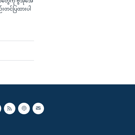
ွေကို ဗွီအိုအေ
စည်းတင်ပြထားပါ