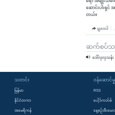
ရော အမျိုးသမီး
သုတပဒေသာ အင်္ဂလိပ်စာ
အ
ဆောင်းပါးရှင် အ
ညွန်း
တယ်။
စာမျက်နှာ
သို့
မျှဝေပါ
ကျော်
ကြည့်
ရန်
ဆက်စပ်သတင
ရှာဖွေ
ရန်
ဒေါ်လှလှသန်း
နေရာ
သို့
ကျော်
သတင်း
၀န်ဆောင်မှ
ရန်
မြန်မာ
RSS
နိုင်ငံတကာ
ပေါ့ဒ်ကတ်စ်
အမေရိကန်
နေ့စဉ်အီးမေ