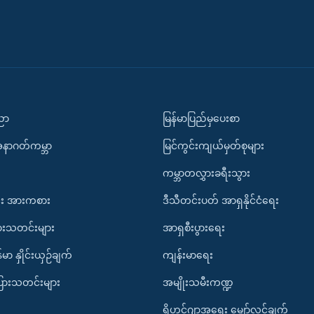
ပညာ
မြန်မာပြည်မှပေးစာ
အနာဂတ်ကမ္ဘာ
မြင်ကွင်းကျယ်မှတ်စုများ
ကမ္ဘာတလွှားခရီးသွား
း အားကစား
ဒီသီတင်းပတ် အာရှနိုင်ငံရေး
ားသတင်းများ
အာရှစီးပွားရေး
်မာ နှိုင်းယှဉ်ချက်
ကျန်းမာရေး
ပြားသတင်းများ
အမျိုးသမီးကဏ္ဍ
ရိုဟင်ဂျာအရေး မျှော်လင့်ချက်