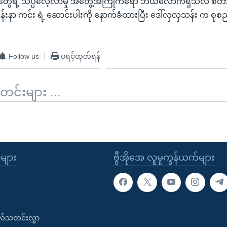
တွေရဲ့ သိပ္ပံလေ့လာမှု အတွေ့အကြုံကရော ဘယ်လောက်ရှိသလဲ စတာတ
န်းနာ ကင်း ရဲ့ ဆောင်းပါးကို နောက်ခံထားပြီး ဒေါ်လှလှသန်း က စု
Follow us
ပရင့်ထုတ်ရန်
်းများ ...
ုများ
ဗွီအိုအေ လူမှုကွန်ယက်များ
းလ်သတင်းလွှာ