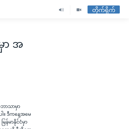
တိုက်ရိုက်
မှာ အ
္ပံဘာသာမှာ
ှာပါ။ ဒီကနေ့အမေ
န်မာနိုင်ငံမှာ