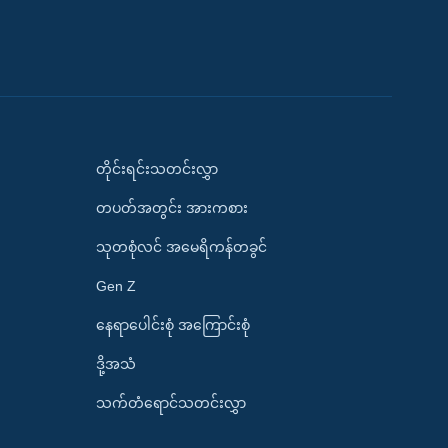
တိုင်းရင်းသတင်းလွှာ
တပတ်အတွင်း အားကစား
သုတစုံလင် အမေရိကန်တခွင်
Gen Z
နေရာပေါင်းစုံ အကြောင်းစုံ
ဒို့အသံ
သက်တံရောင်သတင်းလွှာ