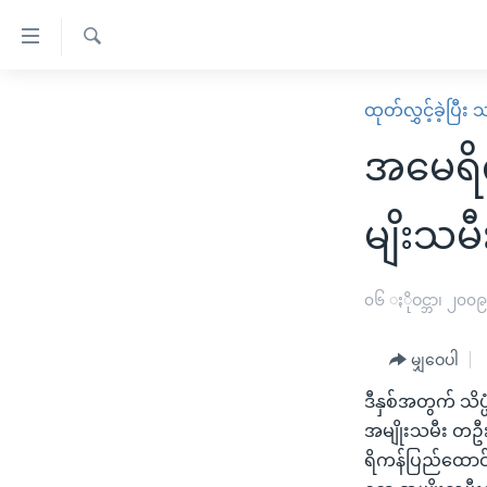
သုံး
ရ
ရှာဖွေ
လွယ်ကူ
မူလစာမျက်နှာ
ထုတ်လွှင့်ခဲ့ပြီ
ရ
စေ
မြန်မာ
လာ
အမေရိက
သည့်
ဒ်
ကမ္ဘာ့သတင်းများ
Link
ဗွီဒီယို
နိုင်ငံတကာ
မျိးသမ
များ
သတင်းလွတ်လပ်ခွင့်
အမေရိကန်
ပင်မ
ရပ်ဝန်းတခု လမ်းတခု အလွန်
တရုတ်
၀၆ ႏိုဝင္ဘာ၊ ၂၀၀
အကြောင်းအရာ
အင်္ဂလိပ်စာလေ့လာမယ်
အစ္စရေး-ပါလက်စတိုင်း
သို့
မျှဝေပါ
အပတ်စဉ်ကဏ္ဍများ
အမေရိကန်သုံးအီဒီယံ
ကျော်
ဒီနှစ်အတွက် သိပ
ကြည့်
ရေဒီယိုနှင့်ရုပ်သံ အချက်အလက်များ
မကြေးမုံရဲ့ အင်္ဂလိပ်စာ
ရေဒီယို
အမျိုးသမီး တဦးထ
ရန်
ရေဒီယို/တီဗွီအစီအစဉ်
ရုပ်ရှင်ထဲက အင်္ဂလိပ်စာ
တီဗွီ
ရိကန်ပြည်ထောင်စ
ပင်မ