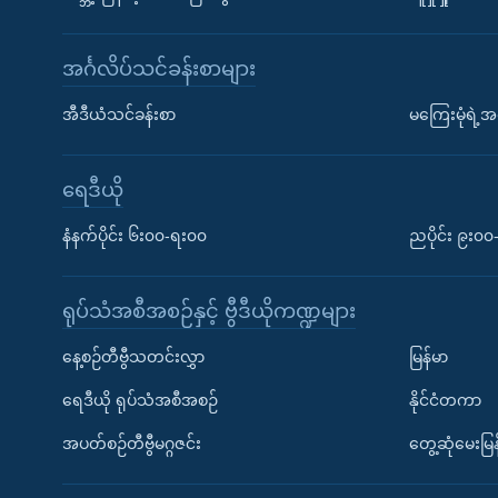
အင်္ဂလိပ်သင်ခန်းစာများ
အီဒီယံသင်ခန်းစာ
မကြေးမုံရဲ့အင
ရေဒီယို
နံနက်ပိုင်း ၆း၀၀-ရး၀၀
ညပိုင်း ၉း၀
ရုပ်သံအစီအစဉ်နှင့် ဗွီဒီယိုကဏ္ဍများ
နေ့စဉ်တီဗွီသတင်းလွှာ
မြန်မာ
ရေဒီယို ရုပ်သံအစီအစဉ်
နိုင်ငံတကာ
အပတ်စဉ်တီဗွီမဂ္ဂဇင်း
တွေ့ဆုံမေးမြန