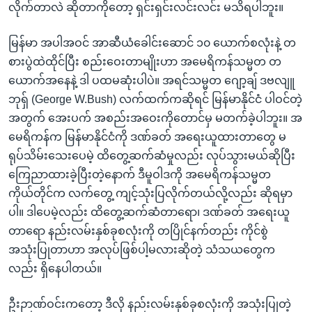
လိုက်တာလဲ ဆိုတာကိုတော့ ရှင်းရှင်းလင်းလင်း မသိရပါဘူး။
မြန်မာ အပါအဝင် အာဆီယံခေါင်းဆောင် ၁၀ ယောက်စလုံးနဲ့ တ
စားပွဲထဲထိုင်ပြီး စည်းဝေးတာမျိုးဟာ အမေရိကန်သမ္မတ တ
ယောက်အနေနဲ့ ဒါ ပထမဆုံးပါပဲ။ အရင်သမ္မတ ဂျော့ချ် ဒဗလျူ
ဘုရှ် (George W.Bush) လက်ထက်ကဆိုရင် မြန်မာနိုင်ငံ ပါဝင်တဲ့
အတွက် အေးပက် အစည်းအဝေးကိုတောင်မှ မတက်ခဲ့ပါဘူး။ အ
မေရိကန်က မြန်မာနိုင်ငံကို ဒဏ်ခတ် အရေးယူထားတာတွေ မ
ရုပ်သိမ်းသေးပေမဲ့ ထိတွေ့ဆက်ဆံမှုလည်း လုပ်သွားမယ်ဆိုပြီး
ကြေညာထားခဲ့ပြီးတဲ့နောက် ဒီမူဝါဒကို အမေရိကန်သမ္မတ
ကိုယ်တိုင်က လက်တွေ့ ကျင့်သုံးပြလိုက်တယ်လို့လည်း ဆိုရမှာ
ပါ။ ဒါပေမဲ့လည်း ထိတွေ့ဆက်ဆံတာရော၊ ဒဏ်ခတ် အရေးယူ
တာရော နည်းလမ်းနှစ်ခုစလုံးကို တပြိုင်နက်တည်း ကိုင်စွဲ
အသုံးပြုတာဟာ အလုပ်ဖြစ်ပါ့မလားဆိုတဲ့ သံသယတွေက
လည်း ရှိနေပါတယ်။
ဦးဉာဏ်ဝင်းကတော့ ဒီလို နည်းလမ်းနှစ်ခုစလုံးကို အသုံးပြုတဲ့