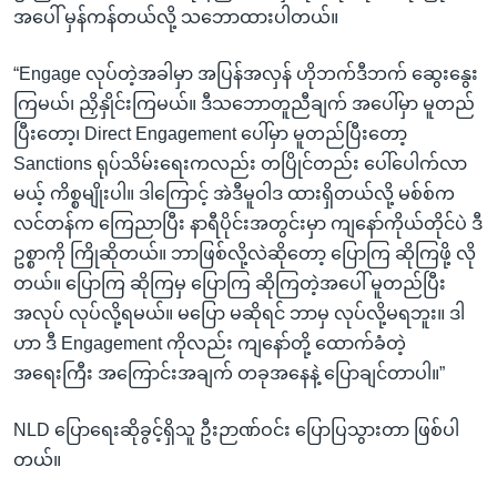
အပေါ် မှန်ကန်တယ်လို့ သဘောထားပါတယ်။
“Engage လုပ်တဲ့အခါမှာ အပြန်အလှန် ဟိုဘက်ဒီဘက် ဆွေးနွေး
ကြမယ်၊ ညှိနှိုင်းကြမယ်။ ဒီသဘောတူညီချက် အပေါ်မှာ မူတည်
ပြီးတော့၊ Direct Engagement ပေါ်မှာ မူတည်ပြီးတော့
Sanctions ရုပ်သိမ်းရေးကလည်း တပြိုင်တည်း ပေါ်ပေါက်လာ
မယ့် ကိစ္စမျိုးပါ။ ဒါကြောင့် အဲဒီမူဝါဒ ထားရှိတယ်လို့ မစ်စ်က
လင်တန်က ကြေညာပြီး နာရီပိုင်းအတွင်းမှာ ကျနော်ကိုယ်တိုင်ပဲ ဒီ
ဥစ္စာကို ကြိုဆိုတယ်။ ဘာဖြစ်လို့လဲဆိုတော့ ပြောကြ ဆိုကြဖို့ လို
တယ်။ ပြောကြ ဆိုကြမှ ပြောကြ ဆိုကြတဲ့အပေါ် မူတည်ပြီး
အလုပ် လုပ်လို့ရမယ်။ မပြော မဆိုရင် ဘာမှ လုပ်လို့မရဘူး။ ဒါ
ဟာ ဒီ Engagement ကိုလည်း ကျနော်တို့ ထောက်ခံတဲ့
အရေးကြီး အကြောင်းအချက် တခုအနေနဲ့ ပြောချင်တာပါ။”
NLD ပြောရေးဆိုခွင့်ရှိသူ ဦးဉာဏ်ဝင်း ပြောပြသွားတာ ဖြစ်ပါ
တယ်။