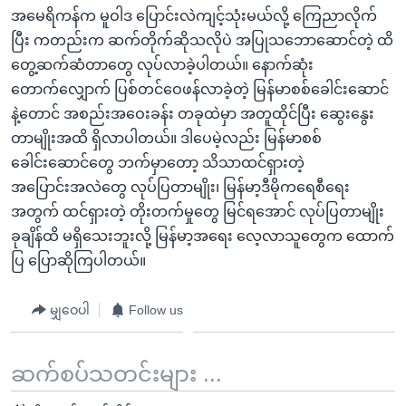
အမေရိကန်က မူဝါဒ ပြောင်းလဲကျင့်သုံးမယ်လို့ ကြေညာလိုက်
ပြီး ကတည်းက ဆက်တိုက်ဆိုသလိုပဲ အပြုသဘောဆောင်တဲ့ ထိ
တွေ့ဆက်ဆံတာတွေ လုပ်လာခဲ့ပါတယ်။ နောက်ဆုံး
တောက်လျှောက် ပြစ်တင်ဝေဖန်လာခဲ့တဲ့ မြန်မာစစ်ခေါင်းဆောင်
နဲ့တောင် အစည်းအဝေးခန်း တခုထဲမှာ အတူထိုင်ပြီး ဆွေးနွေး
တာမျိုးအထိ ရှိလာပါတယ်။ ဒါပေမဲ့လည်း မြန်မာစစ်
ခေါင်းဆောင်တွေ ဘက်မှာတော့ သိသာထင်ရှားတဲ့
အပြောင်းအလဲတွေ လုပ်ပြတာမျိုး၊ မြန်မာ့ဒီမိုကရေစီရေး
အတွက် ထင်ရှားတဲ့ တိုးတက်မှုတွေ မြင်ရအောင် လုပ်ပြတာမျိုး
ခုချိန်ထိ မရှိသေးဘူးလို့ မြန်မာ့အရေး လေ့လာသူတွေက ထောက်
ပြ ပြောဆိုကြပါတယ်။
မျှဝေပါ
Follow us
ဆက်စပ်သတင်းများ ...