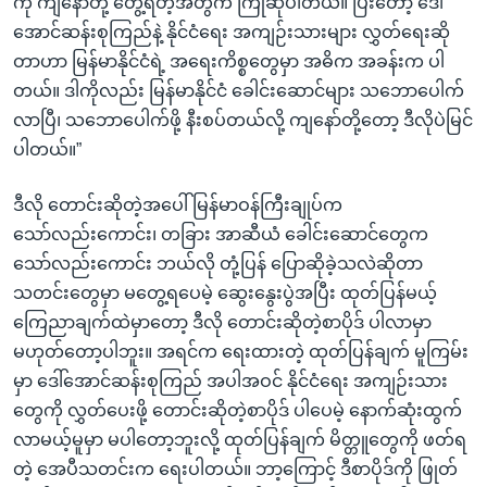
ကို ကျနော်တို့ တွေ့ရတဲ့အတွက် ကြိုဆိုပါတယ်။ ပြီးတော့ ဒေါ်
အောင်ဆန်းစုကြည်နဲ့ နိုင်ငံရေး အကျဉ်းသားများ လွှတ်ရေးဆို
တာဟာ မြန်မာနိုင်ငံရဲ့ အရေးကိစ္စတွေမှာ အဓိက အခန်းက ပါ
တယ်။ ဒါကိုလည်း မြန်မာနိုင်ငံ ခေါင်းဆောင်များ သဘောပေါက်
လာပြီ၊ သဘောပေါက်ဖို့ နီးစပ်တယ်လို့ ကျနော်တို့တော့ ဒီလိုပဲမြင်
ပါတယ်။”
ဒီလို တောင်းဆိုတဲ့အပေါ် မြန်မာဝန်ကြီးချုပ်က
သော်လည်းကောင်း၊ တခြား အာဆီယံ ခေါင်းဆောင်တွေက
သော်လည်းကောင်း ဘယ်လို တုံ့ပြန် ပြောဆိုခဲ့သလဲဆိုတာ
သတင်းတွေမှာ မတွေ့ရပေမဲ့ ဆွေးနွေးပွဲအပြီး ထုတ်ပြန်မယ့်
ကြေညာချက်ထဲမှာတော့ ဒီလို တောင်းဆိုတဲ့စာပိုဒ် ပါလာမှာ
မဟုတ်တော့ပါဘူး။ အရင်က ရေးထားတဲ့ ထုတ်ပြန်ချက် မူကြမ်း
မှာ ဒေါ်အောင်ဆန်းစုကြည် အပါအဝင် နိုင်ငံရေး အကျဉ်းသား
တွေကို လွှတ်ပေးဖို့ တောင်းဆိုတဲ့စာပိုဒ် ပါပေမဲ့ နောက်ဆုံးထွက်
လာမယ့်မူမှာ မပါတော့ဘူးလို့ ထုတ်ပြန်ချက် မိတ္တူတွေကို ဖတ်ရ
တဲ့ အေပီသတင်းက ရေးပါတယ်။ ဘာ့ကြောင့် ဒီစာပိုဒ်ကို ဖြုတ်