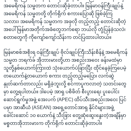
အ
သုတပဒေသာ အင်္ဂလိပ်စာ
အမေရိကန် သမ္မတက တောင်းဆိုခဲ့တာပါ။ မြန်မာဝန်ကြီးချုပ်နဲ့
ညွန်း
Learning English
အမေရိကန် သမ္မတတို့ တိုက်ရိုက် စကားပြောဆို ဖြစ်ခဲ့ကြ
စာမျက်နှာ
သလား၊ အမေရိကန် သမ္မတက အခုလို တည့်တည့် တောင်းဆိုတဲ့
သို့
ဗွီအိုအေ လူမှုကွန်ယက်များ
အပေါ် မြန်မာအတိုက်အခံတွေဘက်ရော ဘယ်လို တုံ့ပြန်ခဲ့သလဲ၊
ကျော်
စတာတွေကို ကိုကျော်ကျော်သိန်းက တင်ပြထားပါတယ်။
ကြည့်
ရန်
မြန်မာစစ်အစိုးရ ဝန်ကြီးချုပ် ဗိုလ်ချုပ်ကြီးသိန်းစိန်နဲ့ အမေရိကန်
ဘာသာစကားများ
ရှာဖွေ
သမ္မတ ဘရက်ခ် အိုဘားမားတို့ဟာ အစည်းအဝေး ခန်းမထဲမှာ
ရန်
သူတို့နှစ်ယောက်ကြားထဲ သုံးယောက်ပဲခြားပြီး ထိုင်နေခဲ့ကြပေမဲ့
နေရာ
တယောက်နဲ့တယောက် စကား တည့်တည့်မပြော၊ လက်ဆွဲ
သို့
နှုတ်ဆက်တာလည်း မရှိခဲ့ဘူးလို့ စင်ကာပူကလာတဲ့ သတင်းတွေ
ကျော်
မှာ တွေ့ရပါတယ်။ ဒါပေမဲ့ အာရှ ပစိဖိတ် စီးပွားရေး ပူးပေါင်း
ရန်
ဆောင်ရွက်မှုအဖွဲ့ အေးပက် (APEC) ထိပ်သီးအစည်းအဝေး ပြင်
ပမှာ အာဆီယံ (ASEAN) အရှေ့တောင်အာရှ နိုင်ငံများအဖွဲ့
ခေါင်းဆောင် ၁၀ ယောက်နဲ့ သီးခြား တွေ့ဆုံဆွေးနွေးတဲ့အချိန်မှာ
မစ္စတာအိုဘားမားက တိုက်ရိုက် တောင်းဆိုခဲ့တာပါ။