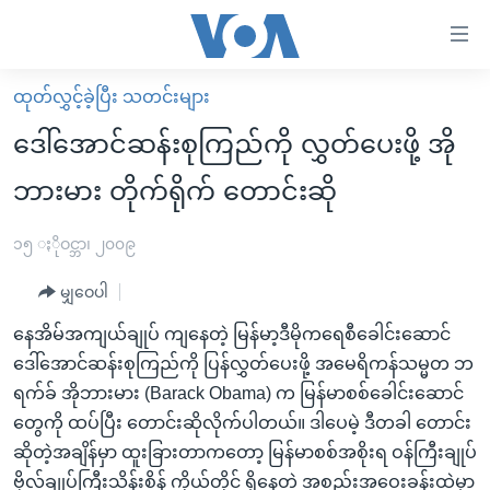
သုံး
ရ
လွယ်ကူ
ထုတ်လွှင့်ခဲ့ပြီး သတင်းများ
မူလစာမျက်နှာ
စေ
ဒေါ်အောင်ဆန်းစုကြည်ကို လွှတ်ပေးဖို့ အို
မြန်မာ
သည့်
ဘားမား တိုက်ရိုက် တောင်းဆို
ကမ္ဘာ့သတင်းများ
Link
ဗွီဒီယို
နိုင်ငံတကာ
၁၅ ႏိုဝင္ဘာ၊ ၂၀၀၉
များ
သတင်းလွတ်လပ်ခွင့်
အမေရိကန်
ပင်မ
မျှဝေပါ
ရပ်ဝန်းတခု လမ်းတခု အလွန်
တရုတ်
အကြောင်းအရာ
နေအိမ်အကျယ်ချုပ် ကျနေတဲ့ မြန်မာ့ဒီမိုကရေစီခေါင်းဆောင်
သို့
အင်္ဂလိပ်စာလေ့လာမယ်
အစ္စရေး-ပါလက်စတိုင်း
ဒေါ်အောင်ဆန်းစုကြည်ကို ပြန်လွှတ်ပေးဖို့ အမေရိကန်သမ္မတ ဘ
ကျော်
အပတ်စဉ်ကဏ္ဍများ
အမေရိကန်သုံးအီဒီယံ
ရက်ခ် အိုဘားမား (Barack Obama) က မြန်မာစစ်ခေါင်းဆောင်
ကြည့်
တွေကို ထပ်ပြီး တောင်းဆိုလိုက်ပါတယ်။ ဒါပေမဲ့ ဒီတခါ တောင်း
ရေဒီယိုနှင့်ရုပ်သံ အချက်အလက်များ
မကြေးမုံရဲ့ အင်္ဂလိပ်စာ
ရေဒီယို
ရန်
ဆိုတဲ့အချိန်မှာ ထူးခြားတာကတော့ မြန်မာစစ်အစိုးရ ဝန်ကြီးချုပ်
ပင်မ
ရေဒီယို/တီဗွီအစီအစဉ်
ရုပ်ရှင်ထဲက အင်္ဂလိပ်စာ
တီဗွီ
ဗိုလ်ချုပ်ကြီးသိန်းစိန် ကိုယ်တိုင် ရှိနေတဲ့ အစည်းအဝေးခန်းထဲမှာ