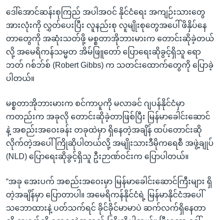
ဒေါ်အောင်ဆန်းစုကြည် အပါအဝင် နိုင်ငံရေး အကျဉ်းသားတွေ
အားလုံးကို လွှတ်ပေးပြီး လူနည်းစု လူမျိုးစုတွေအပေါ် ဖိနှိပ်နေ
တာတွေကို အဆုံးသတ်ဖို့ မစ္စတာအိုဘားမားက တောင်းဆိုခဲ့တယ်
လို့ အမေရိကန်သမ္မတ အိမ်ဖြူတော် ပြောရေးဆိုခွင့်ရှိသူ ရော
ဘတ် ဂစ်ဘ်စ် (Robert Gibbs) က သတင်းထောက်တွေကို ပြောခဲ့
ပါတယ်။
မစ္စတာအိုဘားမားက စင်ကာပူကို မလာခင် ဂျပန်နိုင်ငံမှာ
ကတည်းက အခုလို တောင်းဆိုခဲ့တာဖြစ်ပြီး မြန်မာခေါင်းဆောင်
နဲ့ အစည်းအဝေးခန်း တခုထဲမှာ ရှိနေတဲ့အချိန် ထပ်တောင်းဆို
လိုက်တဲ့အပေါ် ကြိုဆိုပါတယ်လို့ အမျိုးသားဒီမိုကရေစီ အဖွဲ့ချုပ်
(NLD) ပြောရေးဆိုခွင့်ရှိသူ ဦးဉာဏ်ဝင်းက ပြောပါတယ်။
“အခု အေးပက် အစည်းအဝေးမှာ မြန်မာခေါင်းဆောင်ကြီးများ ရှိ
တဲ့အချိန်မှာ ပြောတာပါ။ အမေရိကန်နိုင်ငံရဲ့ မြန်မာနိုင်ငံအပေါ်
သဘောထားနဲ့ ပတ်သက်ရင် ခိုင်ခိုင်မာမာပဲ ဆက်လက်ရှိနေတာ