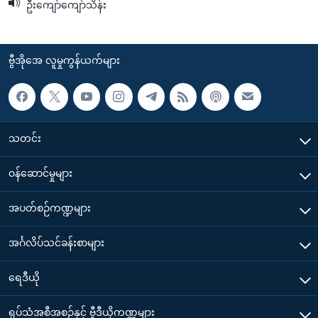
ဦးကျော်ကျော်သိန်း
ဗွီအိုအေ လူမှုကွန်ယက်များ
သတင်း
၀န်ဆောင်မှုများ
အပတ်စဉ်ကဏ္ဍများ
အင်္ဂလိပ်သင်ခန်းစာများ
ရေဒီယို
ရုပ်သံအစီအစဉ်နှင့် ဗွီဒီယိုကဏ္ဍများ