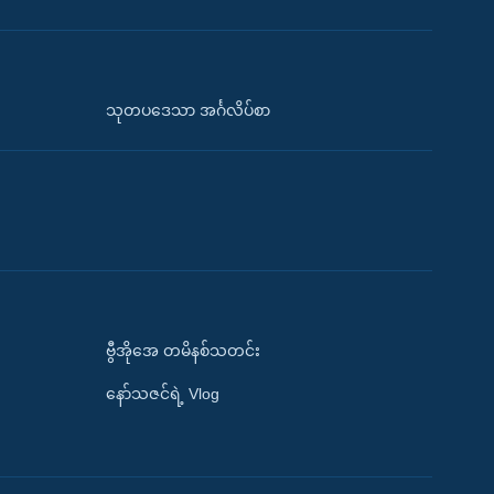
သုတပဒေသာ အင်္ဂလိပ်စာ
ဗွီအိုအေ တမိနစ်သတင်း
နော်သဇင်ရဲ့ Vlog