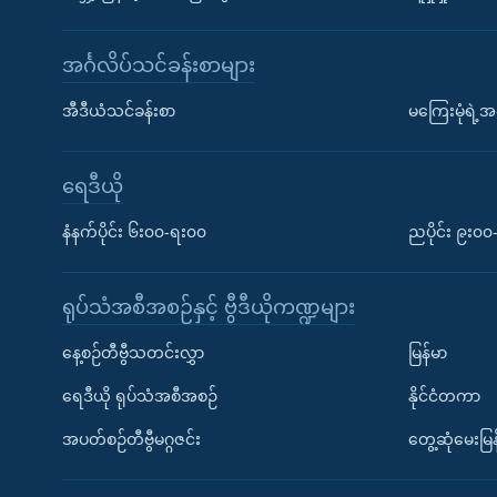
အင်္ဂလိပ်သင်ခန်းစာများ
အီဒီယံသင်ခန်းစာ
မကြေးမုံရဲ့အင
ရေဒီယို
နံနက်ပိုင်း ၆း၀၀-ရး၀၀
ညပိုင်း ၉း၀
ရုပ်သံအစီအစဉ်နှင့် ဗွီဒီယိုကဏ္ဍများ
နေ့စဉ်တီဗွီသတင်းလွှာ
မြန်မာ
ရေဒီယို ရုပ်သံအစီအစဉ်
နိုင်ငံတကာ
အပတ်စဉ်တီဗွီမဂ္ဂဇင်း
တွေ့ဆုံမေးမြန