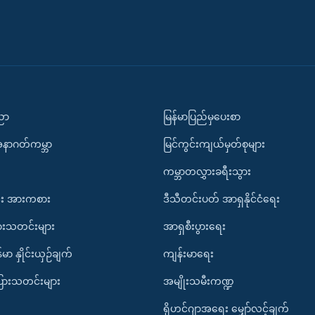
ပညာ
မြန်မာပြည်မှပေးစာ
အနာဂတ်ကမ္ဘာ
မြင်ကွင်းကျယ်မှတ်စုများ
ကမ္ဘာတလွှားခရီးသွား
း အားကစား
ဒီသီတင်းပတ် အာရှနိုင်ငံရေး
ားသတင်းများ
အာရှစီးပွားရေး
်မာ နှိုင်းယှဉ်ချက်
ကျန်းမာရေး
ပြားသတင်းများ
အမျိုးသမီးကဏ္ဍ
ရိုဟင်ဂျာအရေး မျှော်လင့်ချက်