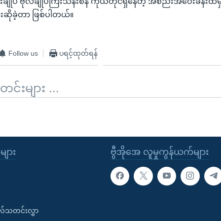
းချုပ် ဗိုလ်ချုပ်ကြီးသိန်းစိန် ကိုယ်တိုင်ရှိနေတဲ့ အစည်းအဝေးခန်းထ
ဆိုခဲ့တာ ဖြစ်ပါတယ်။
Follow us
ပရင့်ထုတ်ရန်
်းများ ...
ုများ
ဗွီအိုအေ လူမှုကွန်ယက်များ
းလ်သတင်းလွှာ