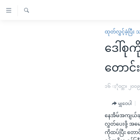
သုံး
ရ
ရှာဖွေ
လွယ်ကူ
မူလစာမျက်နှာ
ထုတ်လွှင့်ခဲ့ပြီ
ရ
စေ
မြန်မာ
လာ
ဒေါ်စုက
သည့်
ဒ်
ကမ္ဘာ့သတင်းများ
Link
ဗွီဒီယို
နိုင်ငံတကာ
တောင်း
များ
သတင်းလွတ်လပ်ခွင့်
အမေရိကန်
ပင်မ
ရပ်ဝန်းတခု လမ်းတခု အလွန်
တရုတ်
၁၆ ႏိုဝင္ဘာ၊ ၂၀၀
အကြောင်းအရာ
အင်္ဂလိပ်စာလေ့လာမယ်
အစ္စရေး-ပါလက်စတိုင်း
သို့
မျှဝေပါ
အပတ်စဉ်ကဏ္ဍများ
အမေရိကန်သုံးအီဒီယံ
ကျော်
နေအိမ်အကျယ်ချုပ
ကြည့်
ရေဒီယိုနှင့်ရုပ်သံ အချက်အလက်များ
မကြေးမုံရဲ့ အင်္ဂလိပ်စာ
ရေဒီယို
လွှတ်ပေးဖို့ အ
ရန်
ရေဒီယို/တီဗွီအစီအစဉ်
ရုပ်ရှင်ထဲက အင်္ဂလိပ်စာ
တီဗွီ
ကိုထပ်ပြီး တောင
ပင်မ