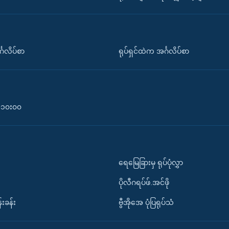
်္ဂလိပ်စာ
ရုပ်ရှင်ထဲက အင်္ဂလိပ်စာ
၀-၁၀း၀၀
ရေမြေခြားမှ ရုပ်ပုံလွှာ
ပိုလီဂရပ်ဖ်.အင်ဖို
်းခန်း
ဗွီအိုအေ ပုံပြရုပ်သံ