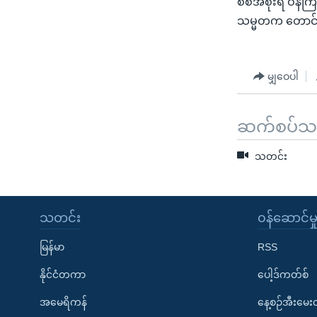
စစ်အစိုးရ ဝန်ကြီ
သုတပဒေသာ အင်္ဂလိပ်စာ
အ
သမ္မတက တောင်း
ညွန်း
စာမျက်နှာ
သို့
မျှဝေပါ
ကျော်
ကြည့်
ရန်
ဆက်စပ်သတင
ရှာဖွေ
ရန်
သတင်း
နေရာ
သို့
ကျော်
သတင်း
၀န်ဆောင်မှ
ရန်
မြန်မာ
RSS
နိုင်ငံတကာ
ပေါ့ဒ်ကတ်စ်
အမေရိကန်
နေ့စဉ်အီးမေ