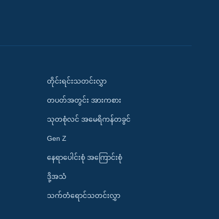
တိုင်းရင်းသတင်းလွှာ
တပတ်အတွင်း အားကစား
သုတစုံလင် အမေရိကန်တခွင်
Gen Z
နေရာပေါင်းစုံ အကြောင်းစုံ
ဒို့အသံ
သက်တံရောင်သတင်းလွှာ