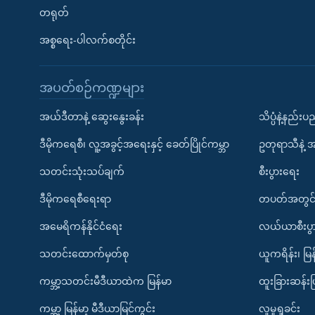
တရုတ်
အစ္စရေး-ပါလက်စတိုင်း
အပတ်စဉ်ကဏ္ဍများ
အယ်ဒီတာနဲ့ ဆွေးနွေးခန်း
သိပ္ပံနဲ့နည်း
ဒီမိုကရေစီ၊ လူ့အခွင့်အရေးနှင့် ခေတ်ပြိုင်ကမ္ဘာ
ဥတုရာသီနဲ့ 
သတင်းသုံးသပ်ချက်
စီးပွားရေး
ဒီမိုကရေစီရေးရာ
တပတ်အတွင်
အမေရိကန်နိုင်ငံရေး
လယ်ယာစီးပွ
သတင်းထောက်မှတ်စု
ယူကရိန်း၊ မြန
ကမ္ဘာ့သတင်းမီဒီယာထဲက မြန်မာ
ထူးခြားဆန်း
ကမ္ဘာ့ မြန်မာ့ မီဒီယာမြင်ကွင်း
လူမှုရှုခင်း