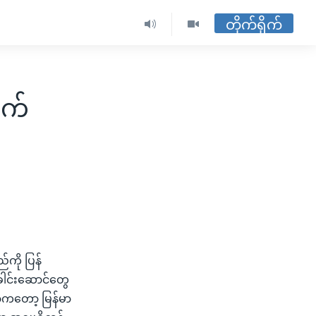
တိုက်ရိုက်
ုက်
ကို ပြန်
ေါင်းဆောင်တွေ
တာကတော့ မြန်မာ