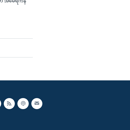
ဲမှာ အမေရိကန်