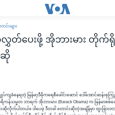
း သတင်းများ
ိုလွှတ်ပေးဖို့ အိုဘားမား တိုက်ရိ
ဆို
၉
်ကျခံနေရတဲ့ မြန်မာ့ဒီမိုကရေစီခေါင်းဆောင် ဒေါ်အောင်ဆန်းစုကြည်
မေရိကန်သမ္မတ ဘာရက် အိုဘားမား (Barack Obama) က မြန်မာစစ်ခ
်းဆိုလိုက်ပါတယ်။ ဒါပေမဲ့ ဒီတခါ တောင်းဆိုတဲ့အချိန်မှာ ထူးခြား