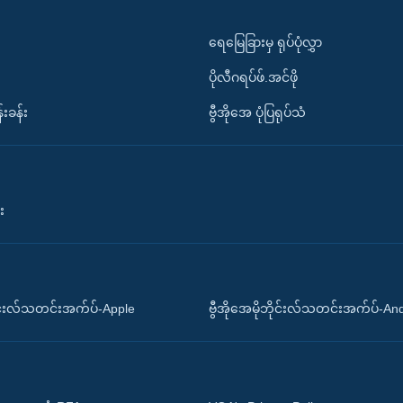
ရေမြေခြားမှ ရုပ်ပုံလွှာ
ပိုလီဂရပ်ဖ်.အင်ဖို
်းခန်း
ဗွီအိုအေ ပုံပြရုပ်သံ
း
ိုင်းလ်သတင်းအက်ပ်-Apple
ဗွီအိုအေမိုဘိုင်းလ်သတင်းအက်ပ်-An