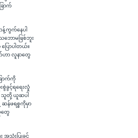
ြောက်
ကန့်ကွက်နေပါ
သဘောမဖြစ်ဘူး
ာ့ ပြောပါတယ်။
ာက်ဟာ လူနာတွေ
ောက်ကို
ခွင့်ရရေးလှုံ
သူတို့ ယူဆပါ
ဆန်ဖရစ္စကိုမှာ
ူတွေ
အသုံးပြုခွင့်