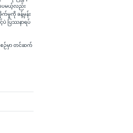
ါပေမယ့်လည်း
ှုကို ခန့်မှန်း
င့်ပဲ ပြဿနာရပ်
အစဉ်မှာ တင်ဆက်