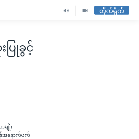
တိုက်ရိုက်
ြုခွင့်
မျိုး
ကန်အနောက်ဖက်