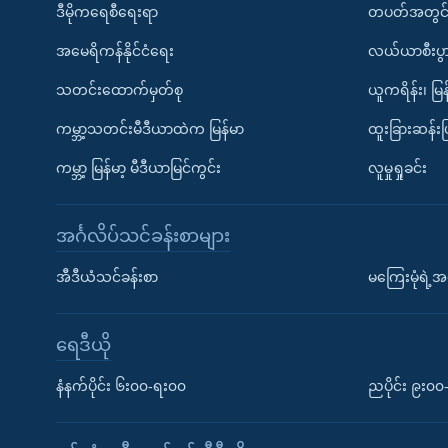
ဒီမိုကရေစီရေးရာ
တပတ်အတွင်
အမေရိကန်နိုင်ငံရေး
လယ်ယာစီးပွ
သတင်းထောက်မှတ်စု
ယူကရိန်း၊ မြန
ကမ္ဘာ့သတင်းမီဒီယာထဲက မြန်မာ
ထူးခြားဆန်း
ကမ္ဘာ့ မြန်မာ့ မီဒီယာမြင်ကွင်း
လူမှုရှုခင်း
အင်္ဂလိပ်သင်ခန်းစာများ
အီဒီယံသင်ခန်းစာ
မကြေးမုံရဲ့အင
ရေဒီယို
နံနက်ပိုင်း ၆း၀၀-ရး၀၀
ညပိုင်း ၉း၀