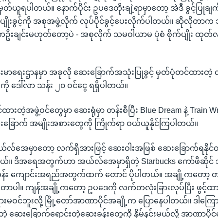
မှတ်ယူရပါတယ်။ နောက်ပိုင်း ဥပဒေတိုးချဲ့ရာမှာတော့ အဲဒီ ခွင့်ပြုချ
ုးခွင့်ကို အစုအဖွဲ့လိုက် လုပ်ပိုင်ခွင့်ပေးလိုက်ပါတယ်။ ဆိုလိုတာက သူတို့
းချင်းမဟုတ်တော့ပဲ - အစုလိုက် သမဝါယာမ ပုံစံ စိုက်ပျိုး ထုတ်လုပ
းမာရေးဌာနမှာ အခုလို ဆေးခြောက်အသုံးပြုခွင့် မှတ်ပုံတင်ထားတဲ့ 
စ်ကို ဒေါ်လာ သန်း ၂၀ ဝင်ငွေ ရရှိပါတယ်။
ထားတဲ့အဖွဲ့ဝင်တွေမှာ ဆေးရုံမှာ တန်းစီပြီး Blue Dream နဲ့ Train Wr
းခြောက် အမျိုးအစားတွေကို ကြိုက်ရာ ဝယ်ယူနိုင်ကြပါတယ်။
်လ်အေမှာတော့ လက်ရှိအားဖြင့် ဆေးဝါးအဖြစ် ဆေးခြောက်ရနိုင်တ
ယ်။ ဒီအရေအတွက်ဟာ အယ်လ်အေမှာရှိတဲ့ Starbucks ကော်ဖီဆိုင် 
်း ကျောင်းအရည်အတွက်ထက် တောင် ပိုပါတယ်။ အချို့ကတော့ တ
ဖွင့်တာပါ။ ကျန်အချို့ကတော့ ဥပဒေကို လက်တလုံးခြားလုပ်ပြီး ဖွင့်
းမဝင်ဘူးလို့ မြို့တော်အာဏာပိုင်အချို့က ပြောနေပါတယ်။ ဒါကြောင့
တဲ့ ဆေးခြောက်ရောင်းတဲ့ဆေးခန်းတွေကို နှိမ်နင်းမယ်လို့ အာဏာပိ