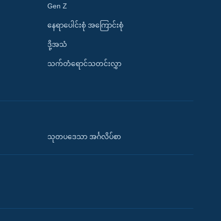
Gen Z
နေရာပေါင်းစုံ အကြောင်းစုံ
ဒို့အသံ
သက်တံရောင်သတင်းလွှာ
သုတပဒေသာ အင်္ဂလိပ်စာ