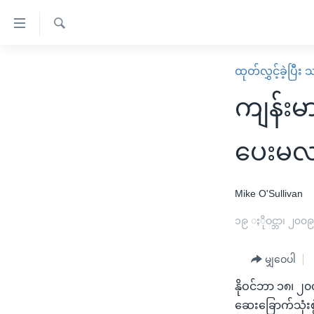
သုံး
ရ
ရှာဖွေ
လွယ်ကူ
မူလစာမျက်နှာ
ထုတ်လွှင့်ခဲ့ပြီ
ရ
စေ
မြန်မာ
လာ
ကျန်းမ
သည့်
ဒ်
ကမ္ဘာ့သတင်းများ
Link
ဗွီဒီယို
နိုင်ငံတကာ
ပေးမလ
များ
သတင်းလွတ်လပ်ခွင့်
အမေရိကန်
ပင်မ
ရပ်ဝန်းတခု လမ်းတခု အလွန်
တရုတ်
Mike O'Sullivan
အကြောင်းအရာ
အင်္ဂလိပ်စာလေ့လာမယ်
အစ္စရေး-ပါလက်စတိုင်း
၁၉ ႏိုဝင္ဘာ၊ ၂၀၀
သို့
အပတ်စဉ်ကဏ္ဍများ
အမေရိကန်သုံးအီဒီယံ
ကျော်
မျှဝေပါ
ကြည့်
ရေဒီယိုနှင့်ရုပ်သံ အချက်အလက်များ
မကြေးမုံရဲ့ အင်္ဂလိပ်စာ
ရေဒီယို
ရန်
နိုဝင်ဘာ ၁၈၊ 
ရေဒီယို/တီဗွီအစီအစဉ်
ရုပ်ရှင်ထဲက အင်္ဂလိပ်စာ
တီဗွီ
ပင်မ
ဆေးခြောက်သုံး