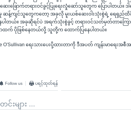
့ ဆေးခြောက်တရားဝင်ခွင့်ပြုရေးလှုံဆော်သူတွေက ပြောပါတယ်။ ဒ
 ဆန့်ကျင်သူတွေကတော့ အခုလို မူးယစ်ဆေးဝါးသုံးစွဲရဲ့ ရေရှည်ထိခိုက်မ
ိုနေပါတယ်။ အခုဆိုရင်ပဲ အရက်သုံးစွဲခွင့် တရားဝင်သတ်မှတ်တာကြော
တာထက် ပိုဖြစ်နေတယ်လို့ သူတို့က ထောက်ပြနေပါတယ်။
ke O'Sullivan ရေးသားပေးပို့ထားတာကို ဒီအပတ် ကျန်းမာရေးအစီ
Follow us
ပရင့်ထုတ်ရန်
်းများ ...