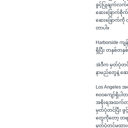
ခွင့်ပြုချက်လက်
ဆေးခြောက်စိုက်ပျိ
ဆေးခြောက်ကို တဦ
တာပါ။
Harborside ကျန်
ရှိပြီး တနှစ်တနှ
အဲဒီက မှတ်ပုံတင်
နာမည်တွေနဲ့ ဆေ
Los Angeles အယ
၈၀၀ကျော်ရှိပါတ
အစိုးရအထက်တန
မှတ်ပုံတင်ပြီး 
တွေကိုတော့ တရာ
မှတ်ပုံတင်မထား