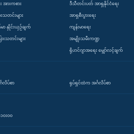
း အားကစား
ဒီသီတင်းပတ် အာရှနိုင်ငံရေး
ားသတင်းများ
အာရှစီးပွားရေး
်မာ နှိုင်းယှဉ်ချက်
ကျန်းမာရေး
ပြားသတင်းများ
အမျိုးသမီးကဏ္ဍ
ရိုဟင်ဂျာအရေး မျှော်လင့်ချက်
်္ဂလိပ်စာ
ရုပ်ရှင်ထဲက အင်္ဂလိပ်စာ
၀-၁၀း၀၀