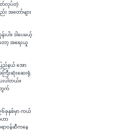
တ်လုပ်တဲ့
ည်း အတော်များ
်းပါ။ ဒါပေမယ့်
ုတော့ အရေးယူ
းပြည်နယ် အော
ကြီးဆုံးဆေးရုံ
းပေးပါတယ်။
တွက်
၉၆ခုနှစ်မှာ ကယ်
နာဟာ
င့် ဆရာဝန်ဆီကနေ