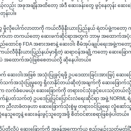
်လည်း အခုအချိန်အထိတော့ အဲဒီ ဆေးခန်းတွေ ဖွင့်နေတုန်း ဆေးခ
ုန်းပါ။
ွေ မှိုလိုပေါက်လာတာကို ကယ်လီဖိုနီးယားပြည်နယ် ရဲတပ်ဖွဲ့ကတော့ 
က်ဟာ တကယ်တော့ ဆေးဖက်ဆိုင်ရာအတွက် ဘာမှ အထောက်အပံ့
ြည်ထောင်စု FDA အစားအစာနဲ့ ဆေးဝါး စီမံအုပ်ချုပ်ရေးအဖွဲ့ကတေ
ကယ်လီဖိုနီးယားပြည်နယ်မှာရှိတဲ့ ဆရာဝန်အချို့ကတော့ ဆေးခြေ
 အထောက်အပံ့ဖြစ်စေတယ်လို့ ဆိုနေပါတယ်။
က် ဆေးဝါးအဖြစ် အသုံးပြုခွင့်ရဖို့ ဥပဒေထားခြင်းအားဖြင့် ဆေးခြ
်အသုံးပြုမှုတွေ ရှိလာနိုင်တယ်ဆိုတဲ့အချက်ကို ဆေးခြောက်သုံးစွဲ
လက်ခံပေမယ့်၊ ဆေးခြောက်ကို တရားဝင်သုံးခွင့်ပေးသင့်တယ်လို့ 
နဲ့ပတ်သက်တဲ့ ဥပဒေပြုပြင်ပြောင်းလဲရေးဆိုင်ရာ အဖွဲ့ NORML ရဲ့ 
်က ညီလာခံတခုဟာ ဆေးခြောက်သုံးစွဲမှု တရားဝင်ပြုရေး လှုံဆော်သ
ဲနေသူတွေနဲ့ ဆေးခန်းဖွင့်သူတွေအဖို့ စိတ်ဝင်စားစရာဖြစ်ခဲ့ပါတယ်။
ပ်တို့လိုပဲ ဆေးခြောက်ကို အခွန်အကောက်ယူ စည်းမျဉ်းသတ်မှတ်ပြီး 