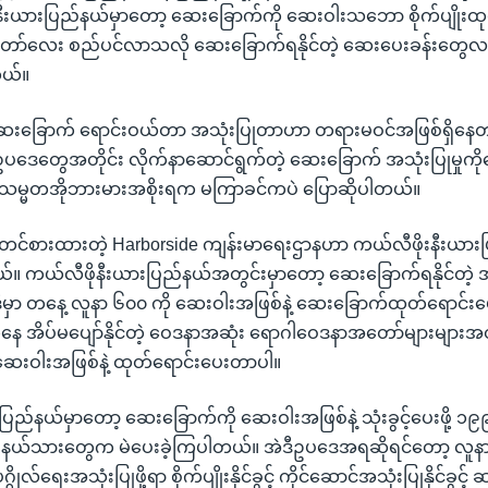
းနီးယားပြည်နယ်မှာတော့ ဆေးခြောက်ကို ဆေးဝါးသဘော စိုက်ပျိုးထု
တော်လေး စည်ပင်လာသလို ဆေးခြောက်ရနိုင်တဲ့ ဆေးပေးခန်းတွေလ
တယ်။
ေးခြောက် ရောင်းဝယ်တာ အသုံးပြုတာဟာ တရားမဝင်အဖြစ်ရှိနေတုန
ဒေတွေအတိုင်း လိုက်နာဆောင်ရွက်တဲ့ ဆေးခြောက် အသုံးပြုမှုကိ
့ သမ္မတအိုဘားမားအစိုးရက မကြာခင်ကပဲ ပြောဆိုပါတယ်။
့ တင်စားထားတဲ့ Harborside ကျန်းမာရေးဌာနဟာ ကယ်လီဖိုးနီးယာ
်။ ကယ်လီဖိုနီးယားပြည်နယ်အတွင်းမှာတော့ ဆေးခြောက်ရနိုင်တဲ့ အ
ီမှာ တနေ့ လူနာ ၆၀၀ ကို ဆေးဝါးအဖြစ်နဲ့ ဆေးခြောက်ထုတ်ရောင်
 အိပ်မပျော်နိုင်တဲ့ ဝေဒနာအဆုံး ရောဂါဝေဒနာအတော်များများအ
ဆေးဝါးအဖြစ်နဲ့ ထုတ်ရောင်းပေးတာပါ။
ြည်နယ်မှာတော့ ဆေးခြောက်ကို ဆေးဝါးအဖြစ်နဲ့ သုံးခွင့်ပေးဖို့ ၁၉
ြည်နယ်သားတွေက မဲပေးခဲ့ကြပါတယ်။ အဲဒီဥပဒေအရဆိုရင်တော့ လူ
ဂိုလ်ရေးအသုံးပြုဖို့ရာ စိုက်ပျိုးနိုင်ခွင့် ကိုင်ဆောင်အသုံးပြုနိုင်ခွ