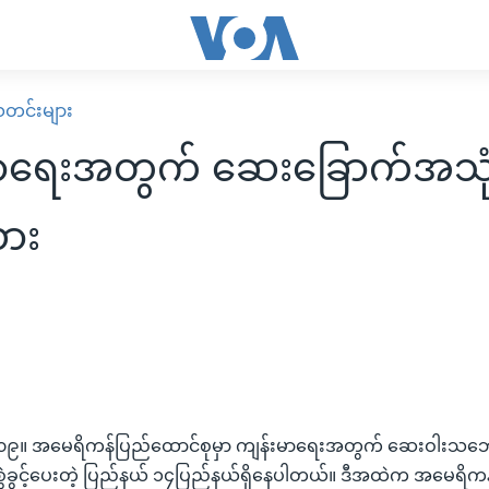
း သတင်းများ
ာရေးအတွက် ဆေးခြောက်အသုံးပ
ား
၉
၂၀၀၉။ အမေရိကန်ပြည်ထောင်စုမှာ ကျန်းမာရေးအတွက် ဆေးဝါးသဘော
စွဲခွင့်ပေးတဲ့ ပြည်နယ် ၁၄ပြည်နယ်ရှိနေပါတယ်။ ဒီအထဲက အမေရိ