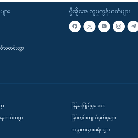
ုများ
ဗွီအိုအေ လူမှုကွန်ယက်များ
းလ်သတင်းလွှာ
ပညာ
မြန်မာပြည်မှပေးစာ
အနာဂတ်ကမ္ဘာ
မြင်ကွင်းကျယ်မှတ်စုများ
ကမ္ဘာတလွှားခရီးသွား