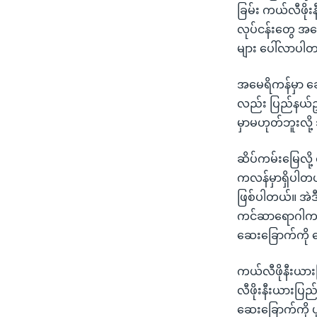
သုတပဒေသာ အင်္ဂလိပ်စာ
အ
ခြမ်း ကယ်လီဖို
ညွန်း
လုပ်ငန်းတွေ အ
စာမျက်နှာ
များ ပေါ်လာပါ
သို့
ကျော်
အမေရိကန်မှာ ဆ
ကြည့်
လည်း ပြည်နယ်ဥပ
ရန်
မှာမဟုတ်ဘူးလို
ရှာဖွေ
ရန်
ဆိပ်ကမ်းမြေလို
နေရာ
ကလန်မှာရှိပါတယ
သို့
ဖြစ်ပါတယ်။ အဲဒ
ကျော်
ကင်ဆာရောဂါကနေ
ရန်
ဆေးခြောက်ကို 
ကယ်လီဖိုနီးယားပ
လီဖိုးနီးယားပ
ဆေးခြောက်ကို ပုဂ္