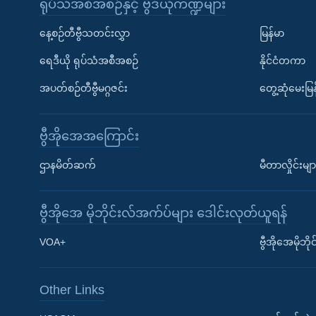
ရုပ်သံအစီအစဉ်နှင့် ဗွီဒီယိုကဏ္ဍများ
နေ့စဉ်တီဗွီသတင်းလွှာ
မြန်မာ
ရေဒီယို ရုပ်သံအစီအစဉ်
နိုင်ငံတကာ
အပတ်စဉ်တီဗွီမဂ္ဂဇင်း
တွေ့ဆုံမေးမြန
ဗွီအိုအေအကြောင်း
ဌာနမိတ်ဆက်
မီတာလှိုင်းမျာ
ဗွီအိုအေ မိုဘိုင်းလ်အက်ပ်များ ဒေါင်းလုတ်ယူရန်
Learning English
VOA+
ဗွီအိုအေမိုဘ
ဗွီအိုအေ လူမှုကွန်ယက်များ
Other Links