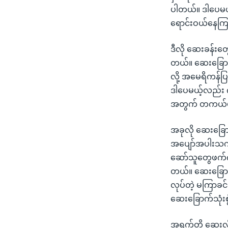
ပါတယ်။ ဒါပေမယ့
ရောင်းဝယ်နေကြတ
ဒီလို ဆေးခန်းတ
တယ်။ ဆေးခြော
လို့ အမေရိကန်ပ
ဒါပေမယ့်လည်း 
အတွက် တကယ်ပဲ
အခုလို ဆေးခြော
အပျော်အပါးသက်သက
ဆော်သူတွေဖက်က 
တယ်။ ဆေးခြောက်
လုပ်တဲ့ မကြာခင
ဆေးခြောက်သုံးစွ
အရက်တို့ ဆေးလိ