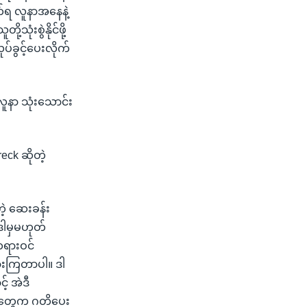
က်ရ လူနာအနေနဲ့
သုံးစွဲနိုင်ဖို့
်ခွင့်ပေးလိုက်
လူနာ သုံးသောင်း
eck ဆိုတဲ့
ဲ့ ဆေးခန်း
ဒါမှမဟုတ်
ရားဝင်
ထားကြတာပါ။ ဒါ
် အဲဒီ
ုင်တွေက ဂတိပေး