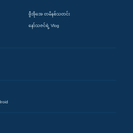
ဗွီအိုအေ တမိနစ်သတင်း
နော်သဇင်ရဲ့ Vlog
droid