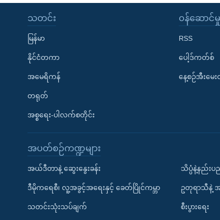
သတင်း
၀န်ဆောင်မှ
မြန်မာ
RSS
နိုင်ငံတကာ
ပေါ့ဒ်ကတ်စ်
အမေရိကန်
နေ့စဉ်အီးမေ
တရုတ်
အစ္စရေး-ပါလက်စတိုင်း
အပတ်စဉ်ကဏ္ဍများ
အယ်ဒီတာနဲ့ ဆွေးနွေးခန်း
သိပ္ပံနဲ့နည်း
ဒီမိုကရေစီ၊ လူ့အခွင့်အရေးနှင့် ခေတ်ပြိုင်ကမ္ဘာ
ဥတုရာသီနဲ့ 
သတင်းသုံးသပ်ချက်
စီးပွားရေး