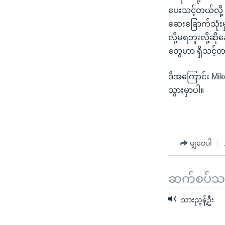
ပေးသင့်တယ်လို
ဆေးခြောက်သုံးမှု
လို့မရဘူးလို့ဆ
တွေဟာ ရှိသင့်
ဒီအကြောင်း Mi
သွားမှာပါ။
မျှဝေပါ
ဆက်စပ်သတင
သားညွန့်ဦး