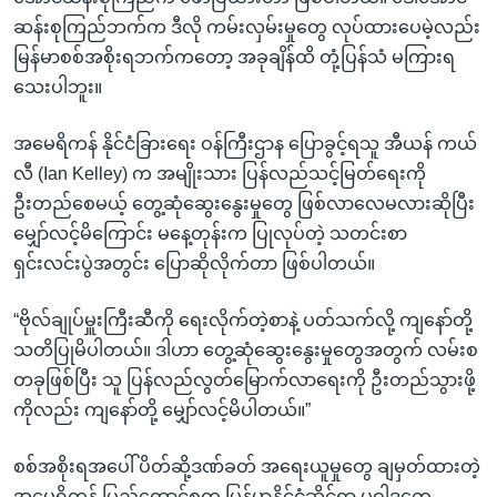
ဆန်းစုကြည်ဘက်က ဒီလို ကမ်းလှမ်းမှုတွေ လုပ်ထားပေမဲ့လည်း
မြန်မာစစ်အစိုးရဘက်ကတော့ အခုချိန်ထိ တုံ့ပြန်သံ မကြားရ
သေးပါဘူး။
အမေရိကန် နိုင်ငံခြားရေး ဝန်ကြီးဌာန ပြောခွင့်ရသူ အီယန် ကယ်
လီ (Ian Kelley) က အမျိုးသား ပြန်လည်သင့်မြတ်ရေးကို
ဦးတည်စေမယ့် တွေ့ဆုံဆွေးနွေးမှုတွေ ဖြစ်လာလေမလားဆိုပြီး
မျှော်လင့်မိကြောင်း မနေ့တုန်းက ပြုလုပ်တဲ့ သတင်းစာ
ရှင်းလင်းပွဲအတွင်း ပြောဆိုလိုက်တာ ဖြစ်ပါတယ်။
“ဗိုလ်ချုပ်မှူးကြီးဆီကို ရေးလိုက်တဲ့စာနဲ့ ပတ်သက်လို့ ကျနော်တို့
သတိပြုမိပါတယ်။ ဒါဟာ တွေ့ဆုံဆွေးနွေးမှုတွေအတွက် လမ်းစ
တခုဖြစ်ပြီး သူ ပြန်လည်လွတ်မြောက်လာရေးကို ဦးတည်သွားဖို့
ကိုလည်း ကျနော်တို့ မျှော်လင့်မိပါတယ်။”
စစ်အစိုးရအပေါ် ပိတ်ဆို့ဒဏ်ခတ် အရေးယူမှုတွေ ချမှတ်ထားတဲ့
အမေရိကန် ပြည်ထောင်စုက မြန်မာနိုင်ငံဆိုင်ရာ မူဝါဒတွေ