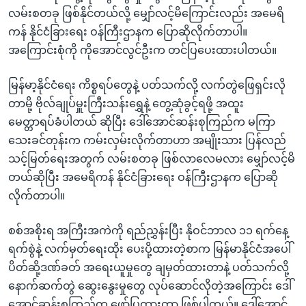
အ
သုတပဒေသာ အင်္ဂလိပ်စာ
လမ်းစတခု ဖြစ်နိုင်တယ်လို့ မျှော်လင့်မိကြောင်းလည်း အမေရိ
ညွန်း
Learning English
ကန် နိုင်ငံခြားရေး ဝန်ကြီးဌာနက ပြောဆိုလိုက်တာပါ။
စာမျက်နှာ
အကြောင်းစုံကို ကိုအောင်လွင်ဦးက တင်ပြပေးထားပါတယ်။
သို့
ဗွီအိုအေ လူမှုကွန်ယက်များ
ကျော်
မြန်မာ့နိုင်ငံရေး ကိစ္စရပ်တွေနဲ့ ပတ်သက်လို့ လက်တွဲဖြေရှင်းလို
ကြည့်
တာမို့ ဗိုလ်ချုပ်မှူးကြီးသန်းရွှေနဲ့ တွေ့ဆုံခွင့်ရဖို့ အထူး
ရန်
မေတ္တာရပ်ခံပါတယ် ဆိုပြီး ဒေါ်အောင်ဆန်းစုကြည်က မကြာ
ဘာသာစကားများ
ရှာဖွေ
သေးခင်တုန်းက ကမ်းလှမ်းလိုက်တာဟာ အမျိုးသား ပြန်လည်
ရန်
သင့်မြတ်ရေးအတွက် လမ်းစတခု ဖြစ်လာလေမလား မျှော်လင့်မိ
နေရာ
တယ်ဆိုပြီး အမေရိကန် နိုင်ငံခြားရေး ဝန်ကြီးဌာနက ပြောဆို
သို့
လိုက်တာပါ။
ကျော်
ရန်
စစ်အစိုးရ အကြီးအကဲကို ရည်ညွှန်းပြီး နိုဝင်ဘာလ ၁၁ ရက်နေ့
ရက်စွဲနဲ့ လက်မှတ်ရေးထိုး ပေးပို့ထားတဲ့စာက မြန်မာနိုင်ငံအပေါ်
ပိတ်ဆို့ဒဏ်ခတ် အရေးယူမှုတွေ ချမှတ်ထားတာနဲ့ ပတ်သက်လို့
နောက်ဆက်တွဲ ဆွေးနွေးမှုတွေ လုပ်ဆောင်လိုတဲ့အကြောင်း ဒေါ်
အောင်ဆန်းစုကြည်က ဖော်ပြထားတာ ဖြစ်ပါတယ်။ ဒေါ်အောင်