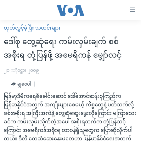
သုံး
ရ
လွယ်ကူ
ထုတ်လွှင့်ခဲ့ပြီး သတင်းများ
မူလစာမျက်နှာ
စေ
ဒေါ်စု တွေ့ဆုံရေး ကမ်းလှမ်းချက် စစ်
မြန်မာ
သည့်
အစိုးရ တုံ့ပြန်ဖို့ အမေရိကန် မျှော်လင့်
ကမ္ဘာ့သတင်းများ
Link
ဗွီဒီယို
နိုင်ငံတကာ
၂၀ ႏိုဝင္ဘာ၊ ၂၀၀၉
များ
သတင်းလွတ်လပ်ခွင့်
အမေရိကန်
ပင်မ
မျှဝေပါ
ရပ်ဝန်းတခု လမ်းတခု အလွန်
တရုတ်
အကြောင်းအရာ
မြန်မာ့ဒီမိုကရေစီခေါင်းဆောင် ဒေါ်အောင်ဆန်းစုကြည်က
သို့
အင်္ဂလိပ်စာလေ့လာမယ်
အစ္စရေး-ပါလက်စတိုင်း
မြန်မာနိုင်ငံအတွက် အကျိုးများစေမယ့် ကိစ္စတွေနဲ့ ပတ်သက်လို့
ကျော်
အပတ်စဉ်ကဏ္ဍများ
အမေရိကန်သုံးအီဒီယံ
စစ်အစိုးရ အကြီးအကဲနဲ့ တွေ့ဆုံဆွေးနွေးလိုကြောင်း မကြာသေး
ကြည့်
ခင်က ကမ်းလှမ်းလိုက်တဲ့အပေါ် အစိုးရဘက်က တုံ့ပြန်သင့်
ရေဒီယိုနှင့်ရုပ်သံ အချက်အလက်များ
မကြေးမုံရဲ့ အင်္ဂလိပ်စာ
ရေဒီယို
ရန်
ကြောင်း အမေရိကန်အစိုးရ တာဝန်ရှိသူတွေက ပြောဆိုလိုက်ပါ
ပင်မ
ရေဒီယို/တီဗွီအစီအစဉ်
ရုပ်ရှင်ထဲက အင်္ဂလိပ်စာ
တီဗွီ
တယ်။ ဒီလို တွေ့ဆုံဆွေးနွေးမှုတွေဟာ မြန်မာ့နိုင်ငံရေးအတွက်