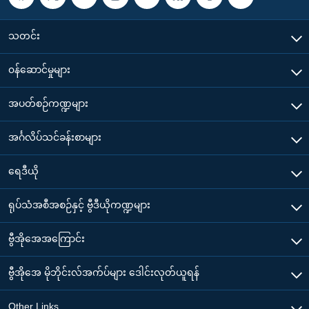
သတင်း
၀န်ဆောင်မှုများ
အပတ်စဉ်ကဏ္ဍများ
အင်္ဂလိပ်သင်ခန်းစာများ
ရေဒီယို
ရုပ်သံအစီအစဉ်နှင့် ဗွီဒီယိုကဏ္ဍများ
ဗွီအိုအေအကြောင်း
ဗွီအိုအေ မိုဘိုင်းလ်အက်ပ်များ ဒေါင်းလုတ်ယူရန်
Other Links