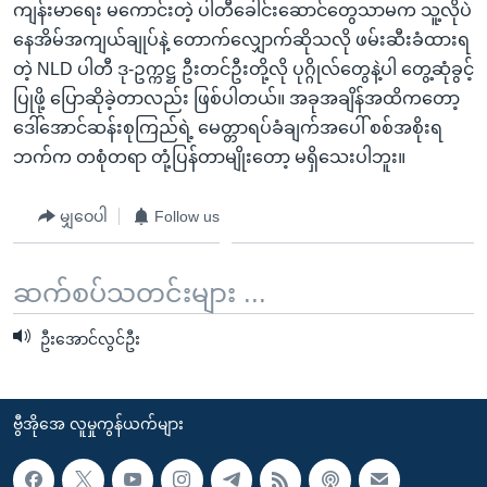
ကျန်းမာရေး မကောင်းတဲ့ ပါတီခေါင်းဆောင်တွေသာမက သူ့လိုပဲ
နေအိမ်အကျယ်ချုပ်နဲ့ တောက်လျှောက်ဆိုသလို ဖမ်းဆီးခံထားရ
တဲ့ NLD ပါတီ ဒု-ဥက္ကဋ္ဌ ဦးတင်ဦးတို့လို ပုဂ္ဂိုလ်တွေနဲ့ပါ တွေ့ဆုံခွင့်
ပြုဖို့ ပြောဆိုခဲ့တာလည်း ဖြစ်ပါတယ်။ အခုအချိန်အထိကတော့
ဒေါ်အောင်ဆန်းစုကြည်ရဲ့ မေတ္တာရပ်ခံချက်အပေါ် စစ်အစိုးရ
ဘက်က တစုံတရာ တုံ့ပြန်တာမျိုးတော့ မရှိသေးပါဘူး။
မျှဝေပါ
Follow us
ဆက်စပ်သတင်းများ ...
ဦးအောင်လွင်ဦး
ဗွီအိုအေ လူမှုကွန်ယက်များ