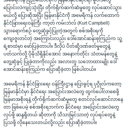
ပြောင်းလဲကျင့်သုံးပြီး တိုက်ရိုက်ဆက်ဆံမှုတွေ လုပ်ဆောင်သွား
မယ်လို့ ပြောဆိုအပြီး မြန်မာနိုင်ငံကို အမေရိကန် လက်ထောက်
နိုင်ငံခြားရေးဝန်ကြီး ကာ့တ် ကမ်းဘဲလ် (Kurt Campbell)
သွားရောက်စဉ် တွေ့ဆုံခွင့်ပြုတဲ့အတွက် စစ်အစိုးရကို
ကျေးဇူးတင်တဲ့ အကြောင်းလည်း ဒေါ်အောင်ဆန်းစုကြည်က သူ့
ရဲ့စာထဲမှာ ဖော်ပြခဲ့တာပါ။ ဒီလိုပဲ ပိတ်ဆို့ဒဏ်ခတ်မှုတွေနဲ့
ပတ်သက်လို့ ပိုမိုသိရှိနိုင်အောင် အနောက်တိုင်း သံတမန်တွေနဲ့
တွေ့ဆုံခွင့် ပြုခဲ့တာကိုလည်း အလားတူ သဘောထားမျိုး ဒေါ်
အောင်ဆန်းစုကြည်က ပြောဆိုခဲ့တာ ဖြစ်ပါတယ်။
အမေရိကန် နိုင်ငံခြားရေး ဝန်ကြီးဌာန ပြောခွင့်ရ ပုဂ္ဂိုလ်ကတော့
မြန်မာနိုင်ငံမှာ နိုင်ငံရေး အပြောင်းအလဲတွေ ထွက်ပေါ်လာစေဖို့
မြန်မာအစိုးရနဲ့ တိုက်ရိုက်ဆက်ဆံမှုတွေ စတင်လုပ်ဆောင်လာနေ
တာ ဖြစ်ပေမဲ့ စစ်အစိုးရဘက်က နိုင်ငံရေး အပြောင်းအလဲတွေ
လုပ်ဖို့ ဆန္ဒရှိတယ် ဆိုတာကို သိသာမြင်သာတဲ့ လုပ်ရပ်တွေနဲ့
ပြသဖို့ လိုနေသေးတယ်လို့လည်း ပြောဆိုခဲ့တာပါ။