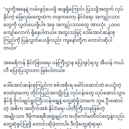
“သူတို့အနေနဲ့ လမ်းဖွင့်ပေးဖို့ ဆန္ဒရှိကြောင်း ပြသဖို့အတွက် လုပ်
နိုင်တဲ့ ခြေလှမ်းတွေထဲက တခုကတော့ နိုင်ငံရေး အကျဉ်းသား
တွေကို လွှတ်ပေးဖို့ပါ။ အခု အကျဉ်းသားတွေ အားလုံး ၂,၀၀၀
ကျော်လောက် ရှိနေပါတယ်။ အထူးသဖြင့် ဒေါ်အောင်ဆန်းစု
ကြည်ကို ပြန်လွှတ်ပေးဖို့လည်း ကျနော်တို့က တောင်းဆိုပါ
တယ်။”
အမေရိကန် နိုင်ငံခြားရေး ဝန်ကြီးဌာန ပြောခွင့်ရသူ အီယန် ကယ်
လီ ပြောပြသွားတာ ဖြစ်ပါတယ်။
ဒေါ်အောင်ဆန်းစုကြည်က စစ်အစိုးရ ခေါင်းဆောင်ထံ ပေးပို့တဲ့
စာထဲမှာတော့ တိုင်းပြည်အကျိုးပြု လုပ်ငန်းတွေ လုပ်ဆောင်သွား
နိုင်ဖို့ ဗိုလ်ချုပ်မှူးကြီးသန်းရွှေနဲ့ တွေ့ဆုံဖို့သာမက သူမ ဦးဆောင်
တဲ့ အဓိက အတိုက်အခံ နိုင်ငံရေး ပါတီကြီးတခုဖြစ်တဲ့
အမျိုးသား ဒီမိုကရေစီအဖွဲ့ချုပ်က ဗဟိုကော်မတီဝင်တွေနဲ့လည်း
တွေ့ဆုံခွင့်ပြုဖို့ တောင်းဆိုခဲ့တာပါ။ ဒီလိုတွေ့ဆုံရာမှာ