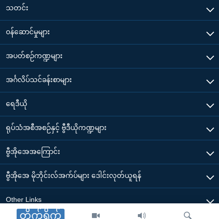
သတင်း
၀န်ဆောင်မှုများ
အပတ်စဉ်ကဏ္ဍများ
အင်္ဂလိပ်သင်ခန်းစာများ
ရေဒီယို
ရုပ်သံအစီအစဉ်နှင့် ဗွီဒီယိုကဏ္ဍများ
ဗွီအိုအေအကြောင်း
ဗွီအိုအေ မိုဘိုင်းလ်အက်ပ်များ ဒေါင်းလုတ်ယူရန်
Other Links
တိုက်ရိုက်