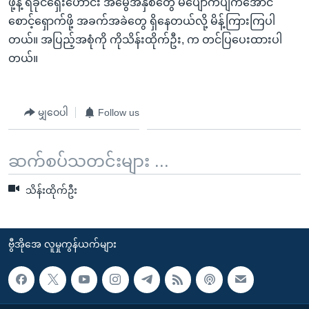
ဖို့နဲ့ ရခိုင်ရှေးဟောင်း အမွေအနှစ်တွေ မပျောက်ပျက်အောင်
အ
သုတပဒေသာ အင်္ဂလိပ်စာ
စောင့်ရှောက်ဖို့ အခက်အခဲတွေ ရှိနေတယ်လို့ မိန့်ကြားကြပါ
ညွန်း
Learning English
တယ်။ အပြည့်အစုံကို ကိုသိန်းထိုက်ဦး, က တင်ပြပေးထားပါ
စာမျက်နှာ
တယ်။
သို့
ဗွီအိုအေ လူမှုကွန်ယက်များ
ကျော်
ကြည့်
မျှဝေပါ
Follow us
ရန်
ဘာသာစကားများ
ရှာဖွေ
ရန်
ဆက်စပ်သတင်းများ ...
နေရာ
သို့
သိန်းထိုက်ဦး
ကျော်
ရန်
ဗွီအိုအေ လူမှုကွန်ယက်များ