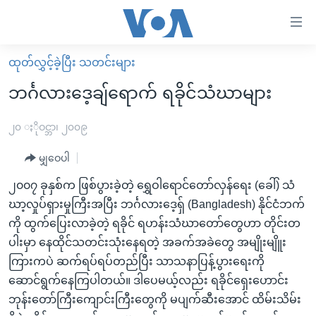
သုံး
ရ
လွယ်ကူ
ထုတ်လွှင့်ခဲ့ပြီး သတင်းများ
မူလစာမျက်နှာ
စေ
ဘင်္ဂလားဒေ့ချ်ရောက် ရခိုင်သံဃာများ
မြန်မာ
သည့်
ကမ္ဘာ့သတင်းများ
၂၀ ႏိုဝင္ဘာ၊ ၂၀၀၉
Link
ဗွီဒီယို
နိုင်ငံတကာ
မျှဝေပါ
များ
သတင်းလွတ်လပ်ခွင့်
အမေရိကန်
၂၀၀၇ ခုနှစ်က ဖြစ်ပွားခဲ့တဲ့ ရွှေဝါရောင်တော်လှန်ရေး (ခေါ်) သံ
ပင်မ
ရပ်ဝန်းတခု လမ်းတခု အလွန်
တရုတ်
ဃာ့လှုပ်ရှားမှုကြီးအပြီး ဘင်္ဂလားဒေ့ရှ် (Bangladesh) နိုင်ငံဘက်
အကြောင်းအရာ
ကို ထွက်ပြေးလာခဲ့တဲ့ ရခိုင် ရဟန်းသံဃာတော်တွေဟာ တိုင်းတ
သို့
အင်္ဂလိပ်စာလေ့လာမယ်
အစ္စရေး-ပါလက်စတိုင်း
ပါးမှာ နေထိုင်သတင်းသုံးနေရတဲ့ အခက်အခဲတွေ အမျိုးမျိူး
ကျော်
အပတ်စဉ်ကဏ္ဍများ
အမေရိကန်သုံးအီဒီယံ
ကြားကပဲ ဆက်ရပ်ရပ်တည်ပြီး သာသနာပြန့်ပွားရေးကို
ကြည့်
ရေဒီယိုနှင့်ရုပ်သံ အချက်အလက်များ
မကြေးမုံရဲ့ အင်္ဂလိပ်စာ
ရေဒီယို
ဆောင်ရွက်နေကြပါတယ်။ ဒါပေမယ့်လည်း ရခိုင်ရှေးဟောင်း
ရန်
ဘုန်းတော်ကြီးကျောင်းကြီးတွေကို မပျက်ဆီးအောင် ထိမ်းသိမ်း
ပင်မ
ရေဒီယို/တီဗွီအစီအစဉ်
ရုပ်ရှင်ထဲက အင်္ဂလိပ်စာ
တီဗွီ