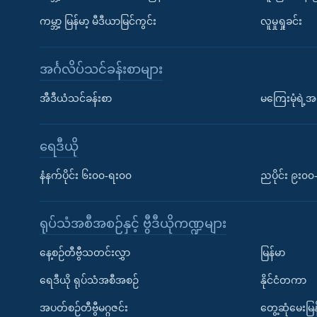
ကမ္ဘာ့ မြန်မာ့ မီဒီယာမြင်ကွင်း
လူမှုရှုခင်း
အင်္ဂလိပ်သင်ခန်းစာများ
အီဒီယံသင်ခန်းစာ
မကြေးမုံရဲ့အင
ရေဒီယို
နံနက်ပိုင်း ၆း၀၀-ရး၀၀
ညပိုင်း ၉း၀
ရုပ်သံအစီအစဉ်နှင့် ဗွီဒီယိုကဏ္ဍများ
နေ့စဉ်တီဗွီသတင်းလွှာ
မြန်မာ
ရေဒီယို ရုပ်သံအစီအစဉ်
နိုင်ငံတကာ
အပတ်စဉ်တီဗွီမဂ္ဂဇင်း
တွေ့ဆုံမေးမြန