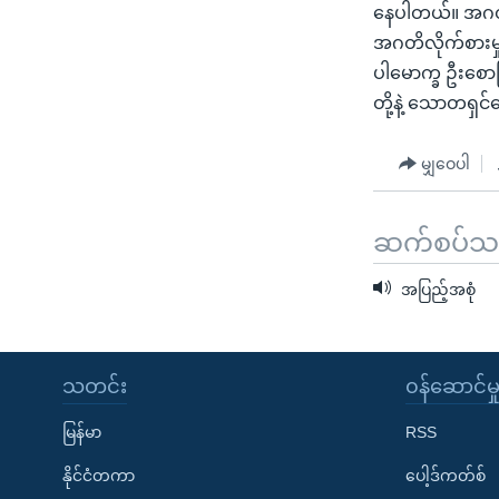
သုတပဒေသာ အင်္ဂလိပ်စာ
အ
နေပါတယ်။ အဂတိ 
ညွန်း
အဂတိလိုက်စားမှု
စာမျက်နှာ
ပါမောက္ခ ဦးစောမ
သို့
တို့နဲ့ သောတရှ
ကျော်
ကြည့်
မျှဝေပါ
ရန်
ရှာဖွေ
ဆက်စပ်သတင
ရန်
နေရာ
အပြည့်အစုံ
သို့
ကျော်
ရန်
သတင်း
၀န်ဆောင်မှ
မြန်မာ
RSS
နိုင်ငံတကာ
ပေါ့ဒ်ကတ်စ်