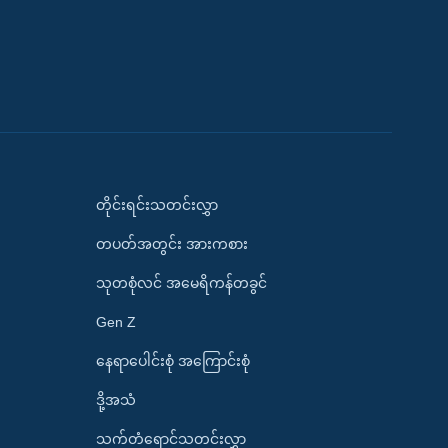
တိုင်းရင်းသတင်းလွှာ
တပတ်အတွင်း အားကစား
သုတစုံလင် အမေရိကန်တခွင်
Gen Z
နေရာပေါင်းစုံ အကြောင်းစုံ
ဒို့အသံ
သက်တံရောင်သတင်းလွှာ