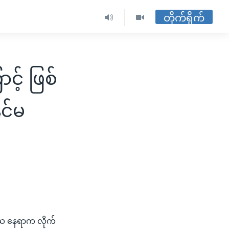
တိုက်ရိုက်
့် ဖြစ်
င်မ
တိယ နေရာက လိုက်