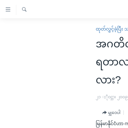
သုံး
ရ
ရှာဖွေ
လွယ်ကူ
မူလစာမျက်နှာ
ထုတ်လွှင့်ခဲ့ပြီ
ရ
စေ
မြန်မာ
လာ
အဂတိလိ
သည့်
ဒ်
ကမ္ဘာ့သတင်းများ
Link
ဗွီဒီယို
နိုင်ငံတကာ
ရတာလား
များ
သတင်းလွတ်လပ်ခွင့်
အမေရိကန်
ပင်မ
လား?
ရပ်ဝန်းတခု လမ်းတခု အလွန်
တရုတ်
အကြောင်းအရာ
အင်္ဂလိပ်စာလေ့လာမယ်
အစ္စရေး-ပါလက်စတိုင်း
သို့
၂၁ ႏိုဝင္ဘာ၊ ၂၀၀၉
အပတ်စဉ်ကဏ္ဍများ
အမေရိကန်သုံးအီဒီယံ
ကျော်
ကြည့်
ရေဒီယိုနှင့်ရုပ်သံ အချက်အလက်များ
မကြေးမုံရဲ့ အင်္ဂလိပ်စာ
ရေဒီယို
မျှဝေပါ
ရန်
ရေဒီယို/တီဗွီအစီအစဉ်
ရုပ်ရှင်ထဲက အင်္ဂလိပ်စာ
တီဗွီ
ပင်မ
မြန်မာနိုင်ငံဟာ