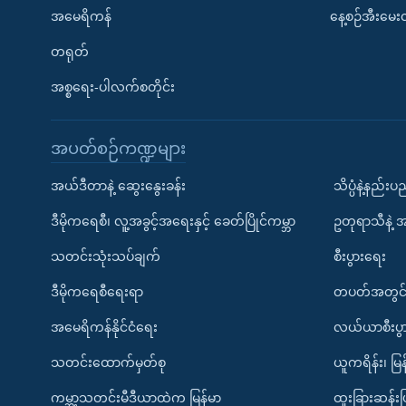
အမေရိကန်
နေ့စဉ်အီးမေ
တရုတ်
အစ္စရေး-ပါလက်စတိုင်း
အပတ်စဉ်ကဏ္ဍများ
အယ်ဒီတာနဲ့ ဆွေးနွေးခန်း
သိပ္ပံနဲ့နည်း
ဒီမိုကရေစီ၊ လူ့အခွင့်အရေးနှင့် ခေတ်ပြိုင်ကမ္ဘာ
ဥတုရာသီနဲ့ 
သတင်းသုံးသပ်ချက်
စီးပွားရေး
ဒီမိုကရေစီရေးရာ
တပတ်အတွင်
အမေရိကန်နိုင်ငံရေး
လယ်ယာစီးပွ
သတင်းထောက်မှတ်စု
ယူကရိန်း၊ မြန
ကမ္ဘာ့သတင်းမီဒီယာထဲက မြန်မာ
ထူးခြားဆန်း