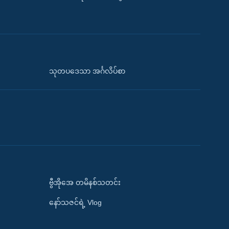
သုတပဒေသာ အင်္ဂလိပ်စာ
ဗွီအိုအေ တမိနစ်သတင်း
နော်သဇင်ရဲ့ Vlog