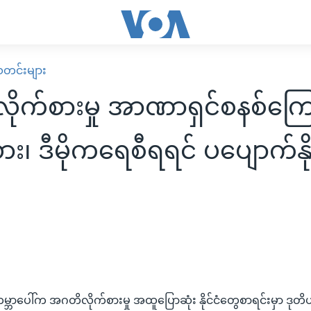
း သတင်းများ
ုက်စားမှု အာဏာရှင်စနစ်ကြောင
၊ ဒီမိုကရေစီရရင် ပပျောက်နို
 ကမ္ဘာပေါ်က အဂတိလိုက်စားမှု အထူပြောဆုံး နိုင်ငံတွေစာရင်းမှာ ဒု