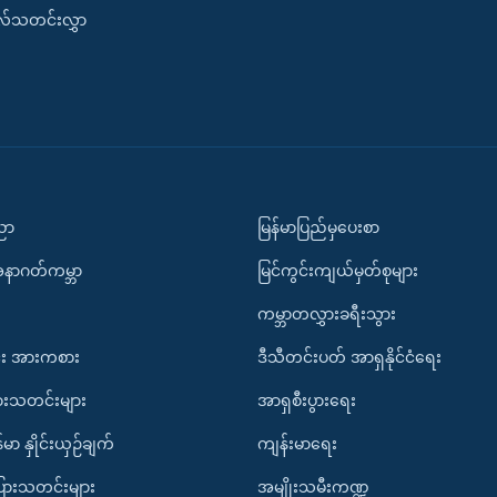
းလ်သတင်းလွှာ
ပညာ
မြန်မာပြည်မှပေးစာ
အနာဂတ်ကမ္ဘာ
မြင်ကွင်းကျယ်မှတ်စုများ
ကမ္ဘာတလွှားခရီးသွား
း အားကစား
ဒီသီတင်းပတ် အာရှနိုင်ငံရေး
ားသတင်းများ
အာရှစီးပွားရေး
်မာ နှိုင်းယှဉ်ချက်
ကျန်းမာရေး
ပြားသတင်းများ
အမျိုးသမီးကဏ္ဍ