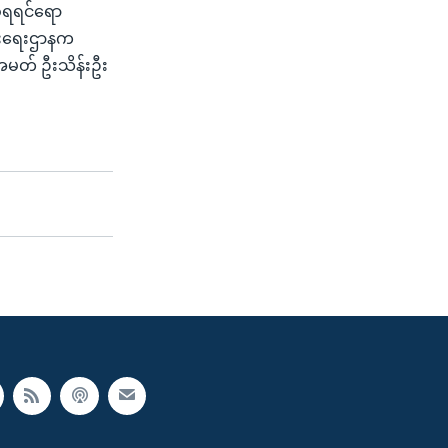
ီရရင်ရော
ွားရေးဌာနက
်အမတ် ဦးသိန်းဦး