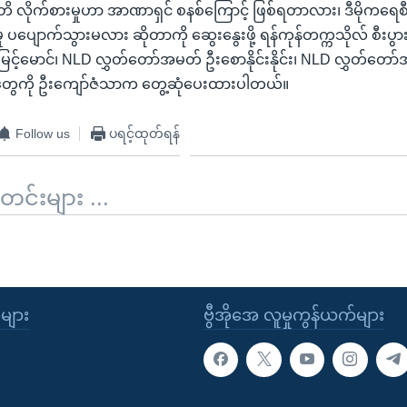
လိုက်စားမှုဟာ အာဏာရှင် စနစ်ကြောင့် ဖြစ်ရတာလား၊ ဒီမိုကရေစ
 ပပျောက်သွားမလား ဆိုတာကို ဆွေးနွေးဖို့ ရန်ကုန်တက္ကသိုလ် စီးပ
ြင့်မောင်၊ NLD လွှတ်တော်အမတ် ဦးစောနိုင်းနိုင်း၊ NLD လွှတ်တော
င်တွေကို ဦးကျော်ဇံသာက တွေ့ဆုံပေးထားပါတယ်။
Follow us
ပရင့်ထုတ်ရန်
်းများ ...
ုများ
ဗွီအိုအေ လူမှုကွန်ယက်များ