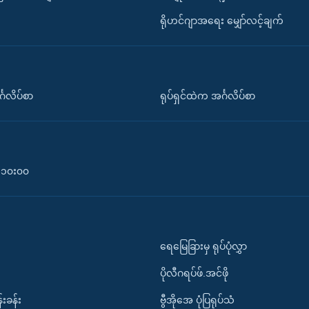
ရိုဟင်ဂျာအရေး မျှော်လင့်ချက်
်္ဂလိပ်စာ
ရုပ်ရှင်ထဲက အင်္ဂလိပ်စာ
၀-၁၀း၀၀
ရေမြေခြားမှ ရုပ်ပုံလွှာ
ပိုလီဂရပ်ဖ်.အင်ဖို
်းခန်း
ဗွီအိုအေ ပုံပြရုပ်သံ