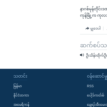
နာဂစ်မုန်တိုင်
ကုန်မြို့က ကုလ
မျှဝေပါ
ဆက်စပ်သတင
ဦးသိန်းထိုက်ဦ
သတင်း
၀န်ဆောင်မှ
မြန်မာ
RSS
နိုင်ငံတကာ
ပေါ့ဒ်ကတ်စ်
အမေရိကန်
နေ့စဉ်အီးမေ