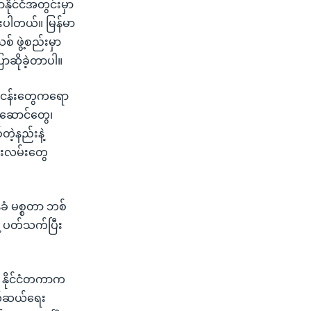
ိုင်ငံအတွင်းမှာ
ားပါတယ်။ မြန်မာ
 ဖွဲ့စည်းမှာ
ောဆိုခဲ့တာပါ။
ပ်ငန်းတွေကရော
်းဆောင်တွေ၊
ဲ့နည်းနဲ့
ည်းလမ်းတွေ
ံ မစ္စတာ ဘစ်
့ ပတ်သက်ပြီး
န် နိုင်ငံတကာက
ကယ်ဆယ်ရေး