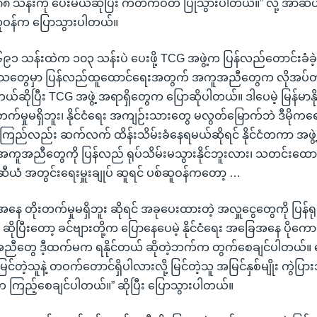
 သန်းကို ပေးမယ်ဆိုပြီး ကတိကဝတ် ပြုသွားပါတယ်။” လို့ အာဆီယံ
်ဆူဝန်က ပြောသွားပါတယ်။
၉၁ သန်းထဲက ၁၀၃ သန်းပဲ ပေးဖို့ TCG အဖွဲ့က ပြန်လည်တောင်းခံခဲ့တ
့ ဒေသတွေမှာ ပြန်လည်ထူထောင်ရေးအတွက် အကူအညီတွေက လိုအပ
ဆိုပြီး TCG အဖွဲ့ အရာရှိတွေက ပြောဆိုပါတယ်။ ဒါပေမဲ့ မြန်မာနိုင်င
်မှုမရှိဘူး၊ နိုင်ငံရေး အကျဉ်းသားတွေ မလွတ်မြောက်ဘဲ ဒီမိုကရ
စုကြည်လည်း ဆက်လက် ထိန်းသိမ်းခံနေရမယ်ဆိုရင် နိုင်ငံတကာ အဖ
အကူအညီတွေကို ပြန်လည် ရုပ်သိမ်းမသွားနိုင်ဘူးလား၊ သတင်းထေ
ယံ အတွင်းရေးမှူးချုပ် ဆူရင် ပစ်ဆူဝန်ကတော့ …
ေအနေ တိုးတက်မှုမရှိဘူး ဆိုရင် အခုပေးထားတဲ့ အလှူငွေတွေကို ပြန်ရ
ယ် ဆိုပြီးတော့ ခင်ဗျားတို့က ပြောနေပေမဲ့ နိုင်ငံရေး အခြေအနေ ပိုက
ီတွေ ဒီ့ထက်မက ရနိုင်တယ် ဆိုတဲ့ဘက်က တွက်စေချင်ပါတယ်။
မြင်တဲ့သူနဲ့ တဝက်တောင်ရှိပါလားလို့ မြင်တဲ့သူ အမြင်နှစ်မျိုး ကွဲပြား
ြည့်စေချင်ပါတယ်။” ဆိုပြီး ပြောသွားပါတယ်။