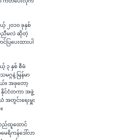
ာက ကတိပေးလိုက်
့် ၂၀၁၀ ခုနှစ်
ညီမလဲ ဆိုတဲ့
 တင်ပြပေးထားပါ
 ၃ နှစ် စီမံ
္ဂနဲ့ မြန်မာ
ါတယ်။ အခုတော့
ုင်ငံတကာ အဖွဲ့
 အတွင်းရေးမှူး
်။
်လည်ထူထောင်
အမေရိကန်ဒေါ်လာ