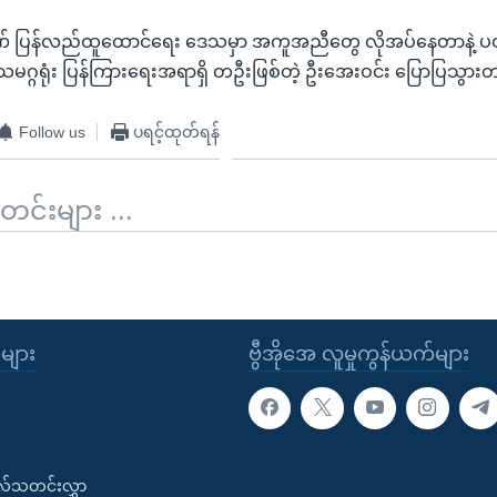
းဒဏ် ပြန်လည်ထူထောင်ရေး ဒေသမှာ အကူအညီတွေ လိုအပ်နေတာနဲ့ ပတ
သမဂ္ဂရုံး ပြန်ကြားရေးအရာရှိ တဦးဖြစ်တဲ့ ဦးအေးဝင်း ပြောပြသွား
Follow us
ပရင့်ထုတ်ရန်
်းများ ...
း
ုများ
ဗွီအိုအေ လူမှုကွန်ယက်များ
းလ်သတင်းလွှာ