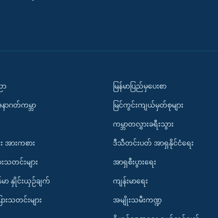
ပညာ
မြန်မာပြည်မှပေးစာ
အနာဂတ်ကမ္ဘာ
မြင်ကွင်းကျယ်မှတ်စုများ
ကမ္ဘာတလွှားခရီးသွား
း အားကစား
ဒီသီတင်းပတ် အာရှနိုင်ငံရေး
ားသတင်းများ
အာရှစီးပွားရေး
်မာ နှိုင်းယှဉ်ချက်
ကျန်းမာရေး
ပြားသတင်းများ
အမျိုးသမီးကဏ္ဍ