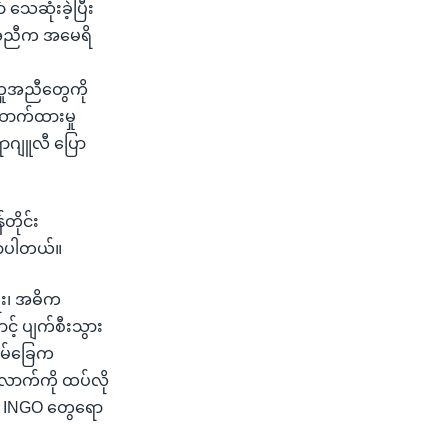
သေဆုံးခဲ့ပြီး
အကူအညီက အမေရိ
ူအညီတွေကို
ထောက်ထားမှု
ရာဂျူလီ ပြော
တိုင်း
ောပါတယ်။
ေး၊ အဓိက
င့် ပျက်စီးသွား
အိမ်ခြေက
ာက်ကို ထပ်လို
ာ၊ INGO တွေရော