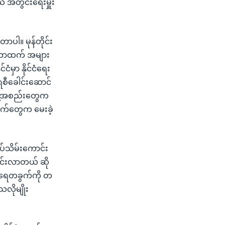
 အတွင်းရေးမှူး
ာပါ။ မုန်တိုင်း
်တာထက် အများ
ံမှာ နိုင်ငံရေး
ေစီခေါင်းဆောင်
ွဲ့အစည်းတွေက
ာက်တွေက မေးခဲ့
ုပ်သိမ်းကောင်း
ောင်းလာတယ် ဆို
 ရေတခွက်ကို တ
သလိုမျိုး