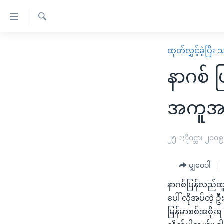
သုံး
ရ
ရှာဖွေ
လွယ်ကူ
မူလစာမျက်နှာ
ထုတ်လွှင့်ခဲ့ပြီ
ရ
စေ
မြန်မာ
လာ
နာဂစ် 
သည့်
ဒ်
ကမ္ဘာ့သတင်းများ
Link
ဗွီဒီယို
နိုင်ငံတကာ
အကူအည
များ
သတင်းလွတ်လပ်ခွင့်
အမေရိကန်
ပင်မ
ရပ်ဝန်းတခု လမ်းတခု အလွန်
တရုတ်
၂၅ ႏိုဝင္ဘာ၊ ၂၀၀၉
အကြောင်းအရာ
အင်္ဂလိပ်စာလေ့လာမယ်
အစ္စရေး-ပါလက်စတိုင်း
သို့
မျှဝေပါ
အပတ်စဉ်ကဏ္ဍများ
အမေရိကန်သုံးအီဒီယံ
ကျော်
နာဂစ်ပြန်လည်ထ
ကြည့်
ရေဒီယိုနှင့်ရုပ်သံ အချက်အလက်များ
မကြေးမုံရဲ့ အင်္ဂလိပ်စာ
ရေဒီယို
ပေါ် လိုအပ်တဲ့ 
ရန်
ရေဒီယို/တီဗွီအစီအစဉ်
ရုပ်ရှင်ထဲက အင်္ဂလိပ်စာ
တီဗွီ
မြန်မာစစ်အစိုးရ
ပင်မ