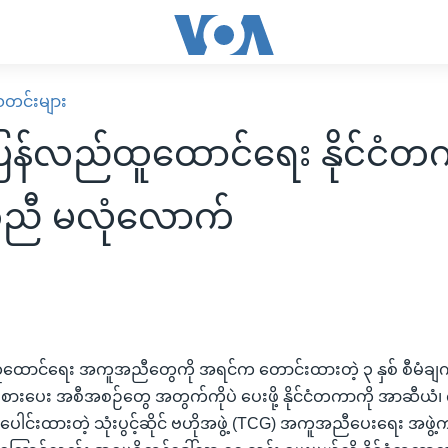
း သတင်းများ
ပြန်လည်ထူထောင်ရေး နိုင်ငံ
ီ မလုံလောက်
ူထောင်ရေး အကူအညီတွေကို အရင်က တောင်းထားတဲ့ ၃ နှစ် စီမံခ
ဦးစားပေး အစီအစဉ်တွေ အတွက်ကိုပဲ ပေးဖို့ နိုင်ငံတကာကို အာဆီယံ၊
 ပေါင်းထားတဲ့ သုံးပွင့်ဆိုင် ဗဟိုအဖွဲ့ (TCG) အကူအညီပေးရေး အဖွဲ့