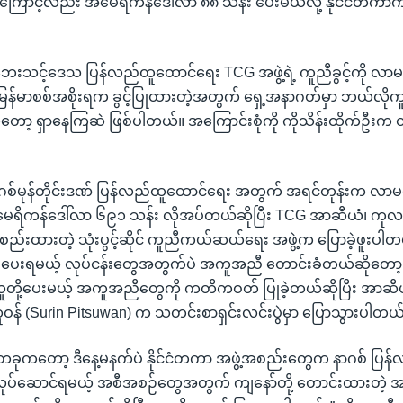
ကြောင့်လည်း အမေရိကန်ဒေါ်လာ ၈၈ သန်း ပေးမယ်လို့ နိုင်ငံတက
င်းဘေးသင့်ဒေသ ပြန်လည်ထူထောင်ရေး TCG အဖွဲ့ရဲ့ ကူညီခွင့်ကို လာမယ
မြန်မာစစ်အစိုးရက ခွင့်ပြုထားတဲ့အတွက် ရှေ့အနာဂတ်မှာ ဘယ်လိုကူ
တော့ ရှာနေကြဆဲ ဖြစ်ပါတယ်။ အကြောင်းစုံကို ကိုသိန်းထိုက်ဦးက
ာ နာဂစ်မုန်တိုင်းဒဏ် ပြန်လည်ထူထောင်ရေး အတွက် အရင်တုန်းက လာမယ့်
ရိကန်ဒေါ်လာ ၆၉၁ သန်း လိုအပ်တယ်ဆိုပြီး TCG အာဆီယံ၊ ကုလသမဂ
းစည်းထားတဲ့ သုံးပွင့်ဆိုင် ကူညီကယ်ဆယ်ရေး အဖွဲ့က ပြောခဲ့ဖူးပ
ပေးရမယ့် လုပ်ငန်းတွေအတွက်ပဲ အကူအညီ တောင်းခံတယ်ဆိုတော့ နိ
ို့ပေးမယ့် အကူအညီတွေကို ကတိကဝတ် ပြုခဲ့တယ်ဆိုပြီး အာဆီယံ
ဆူဝန် (Surin Pitsuwan) က သတင်းစာရှင်းလင်းပွဲမှာ ပြောသွားပါတယ
ခုကတော့ ဒီနေ့မနက်ပဲ နိုင်ငံတကာ အဖွဲ့အစည်းတွေက နာဂစ် ပြန
လုပ်ဆောင်ရမယ့် အစီအစဉ်တွေအတွက် ကျနော်တို့ တောင်းထားတဲ့ 