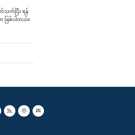
်သက်ပြီး ရန်
တာ ဖြစ်ပါတယ်။