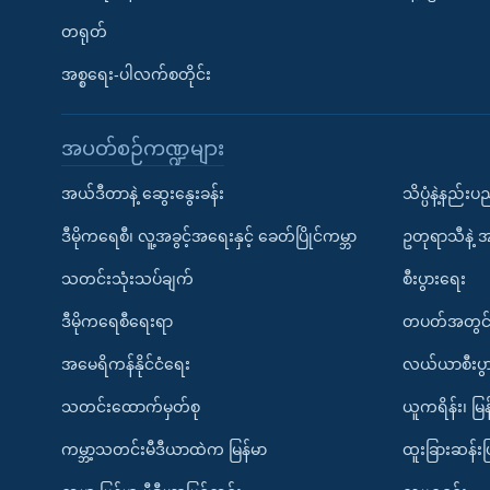
တရုတ်
အစ္စရေး-ပါလက်စတိုင်း
အပတ်စဉ်ကဏ္ဍများ
အယ်ဒီတာနဲ့ ဆွေးနွေးခန်း
သိပ္ပံနဲ့နည်း
ဒီမိုကရေစီ၊ လူ့အခွင့်အရေးနှင့် ခေတ်ပြိုင်ကမ္ဘာ
ဥတုရာသီနဲ့ 
သတင်းသုံးသပ်ချက်
စီးပွားရေး
ဒီမိုကရေစီရေးရာ
တပတ်အတွင်
အမေရိကန်နိုင်ငံရေး
လယ်ယာစီးပွ
သတင်းထောက်မှတ်စု
ယူကရိန်း၊ မြန
ကမ္ဘာ့သတင်းမီဒီယာထဲက မြန်မာ
ထူးခြားဆန်း