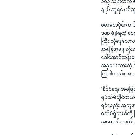
၁၀၃ သန်းထဲက ၈၈
ချုပ် ဆူရင် ပစ
စောစောပိုင်းက ၆
ဒဏ် ခံခဲ့ရတဲ
ကြီး လိုနေသေးတယ်
အခြေအနေ တိုးတက
ဒေါ်အောင်ဆန်း
အခုပေးထားတဲ့ 
ကြပါတယ်။ အာဆီ
“နိုင်ငံရေး အခြ
ရုပ်သိမ်းနိုင်တ
ရင်လည်း အကူအည
ဝက်ပဲရှိတယ်လို့ 
အကောင်းဘက်က က