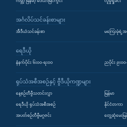
ကမ္ဘာ့ မြန်မာ့ မီဒီယာမြင်ကွင်း
လူမှုရှုခင်း
အင်္ဂလိပ်သင်ခန်းစာများ
အီဒီယံသင်ခန်းစာ
မကြေးမုံရဲ့အင
ရေဒီယို
နံနက်ပိုင်း ၆း၀၀-ရး၀၀
ညပိုင်း ၉း၀
ရုပ်သံအစီအစဉ်နှင့် ဗွီဒီယိုကဏ္ဍများ
နေ့စဉ်တီဗွီသတင်းလွှာ
မြန်မာ
ရေဒီယို ရုပ်သံအစီအစဉ်
နိုင်ငံတကာ
အပတ်စဉ်တီဗွီမဂ္ဂဇင်း
တွေ့ဆုံမေးမြန