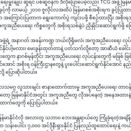
းမှူးချုပ် ဆူရင် ပစ်ဆူဝန်က ဒီလိုပြောပေမဲ့လည်း TCG အဖွဲ့ မြန်မာန
င့်ကို လာမယ့် ၂၀၁၀ ဇူလိုင်လအထိပဲ မြန်မာစစ်အစိုးရက ခွင့်ပြုထ
အကြောင်းပြတာက ရွေးကောက်ပွဲ ကျင်းပဖို့ စီစဉ်ထားပြီး အစိုးရသစ်
ူအညီပေးရေး ကိစ္စတွေကို အစိုးရသစ်နဲ့ပဲ ညှိနှိုင်းဆောင်ရွက်ဖို့ ပြ
အဖွဲ့ရဲ့ အနာဂတ် အခန်းကဏ္ဍ ဘယ်လိုရှိမလဲ၊ အကူအညီပေးရေး လု
င်နိုင်ပါ့မလား၊ မေးခွန်းထုတ်တာနဲ့ ပတ်သက်လို့တော့ အာဆီယံ ခေါင
တွေက နာဂစ်မုန်တိုင်း အကူအညီပေးရေး လုပ်ငန်းတွေကို မဖြစ် ဖြစ်တ
အောင် အစိုးရ ဝန်ကြီးဌာနတွေနဲ့ ပူးပေါင်းဆောင်ရွက်နိုင်အောင် န
ို့ ပြောဆိုပါတယ်။
 ကုလသမဂ္ဂ လူသားချင်း စာနာထောက်ထားမှု အကူအညီပေးရေး တာဝန်ခ
ီကတော့ မြန်မာနိုင်ငံအတွင်း အကူအညီတွေ လိုအပ်နေတဲ့ အနေအထားနဲ
ောက်တွေကို ပြောပြပါတယ်။
ှာ မြန်မာနိုင်ငံလို အလားတူ သဘာ၀ ဘေးအန္တရာယ်တွေ ကြုံခဲ့ရတဲ့အချိ
 သန်းပေါင်း ၇,၀၀၀ အင်ဒိုနီးရှားနိုင်ငံ ပြန်လည်ထူထောင်ရေးနဲ့ 