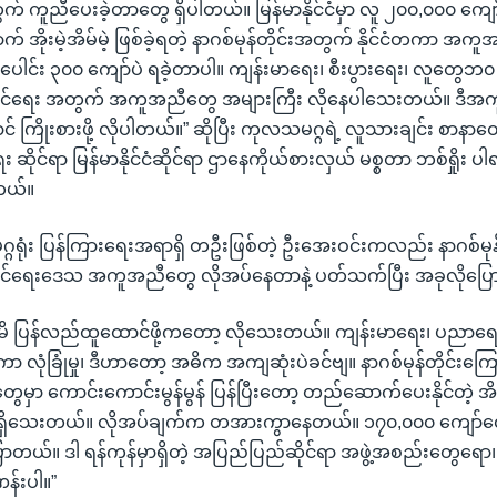
် ကူညီပေးခဲ့တာတွေ ရှိပါတယ်။ မြန်မာနိုင်ငံမှာ လူ ၂၀၀,၀၀၀ ကျော် 
 အိုးမဲ့အိမ်မဲ့ ဖြစ်ခဲ့ရတဲ့ နာဂစ်မုန်တိုင်းအတွက် နိုင်ငံတကာ 
ပေါင်း ၃၀၀ ကျော်ပဲ ရခဲ့တာပါ။ ကျန်းမာရေး၊ စီးပွားရေး၊ လူတွေဘ၀
င်ရေး အတွက် အကူအညီတွေ အများကြီး လိုနေပါသေးတယ်။ ဒီအက
် ကြိုးစားဖို့ လိုပါတယ်။” ဆိုပြီး ကုလသမဂ္ဂရဲ့ လူသားချင်း စာနာ
ုင်ရာ မြန်မာနိုင်ငံဆိုင်ရာ ဌာနေကိုယ်စားလှယ် မစ္စတာ ဘစ်ရှိုး ပါ
တယ်။
ဂရုံး ပြန်ကြားရေးအရာရှိ တဦးဖြစ်တဲ့ ဦးအေးဝင်းကလည်း နာဂစ်မုန်
်ရေးဒေသ အကူအညီတွေ လိုအပ်နေတာနဲ့ ပတ်သက်ပြီး အခုလိုပြ
 မိမိ ပြန်လည်ထူထောင်ဖို့ကတော့ လိုသေးတယ်။ ကျန်းမာရေး၊ ပညာရ
လုံခြုံမှု၊ ဒီဟာတော့ အဓိက အကျဆုံးပဲခင်ဗျ။ နာဂစ်မုန်တိုင်းကြော
တွေမှာ ကောင်းကောင်းမွန်မွန် ပြန်ပြီးတော့ တည်ဆောက်ပေးနိုင်တဲ့ 
ဲရှိသေးတယ်။ လိုအပ်ချက်က တအားကွာနေတယ်။ ၁၇၀,၀၀၀ ကျော်လေ
ာတယ်။ ဒါ ရန်ကုန်မှာရှိတဲ့ အပြည်ပြည်ဆိုင်ရာ အဖွဲ့အစည်းတွေရေ
န်းပါ။”