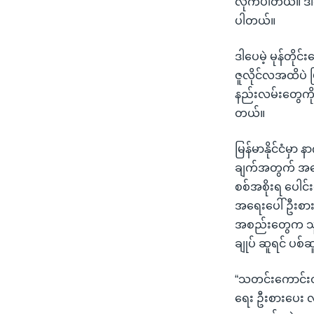
လိုက်ပါတယ်။ ဒါ
သုတပဒေသာ အင်္ဂလိပ်စာ
အ
ပါတယ်။
ညွန်း
စာမျက်နှာ
ဒါပေမဲ့ မုန်တို
သို့
ဇူလိုင်လအထိပဲ 
ကျော်
နည်းလမ်းတွေကို
ကြည့်
တယ်။
ရန်
ရှာဖွေ
မြန်မာနိုင်ငံမှ
ရန်
ချက်အတွက် အမေ
နေရာ
စစ်အစိုးရ ပေါင်
သို့
အရေးပေါ် ဦးစား
ကျော်
အစည်းတွေက သူတ
ရန်
ချုပ် ဆူရင် ပစ်
“သတင်းကောင်းတ
ရေး ဦးစားပေး 