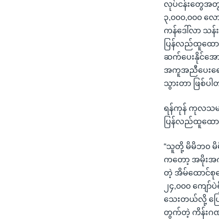
လုပ်ငန်းတွေအတွက
၃,၀၀၀,၀၀၀ လောက်
ကန်ဒေါ်လာ သန်း
ပြန်လည်ထူထော
ဆက်ပေးနိုင်အောင
အကူအညီပေးရေး ဆိ
သွားတာ ဖြစ်ပါ
ရန်ကုန် ကုလသမဂ္
ပြန်လည်ထူထောင
“သူတို့ မိမိဘ၀
ကတော့ အမိုးအကာ 
တဲ့ အိမ်ထောင်စု
၂၄,၀၀၀ ကျော်ပ
သေးတယ်လို့ ပြေ
တွက်တဲ့ ကိန်းဂဏ