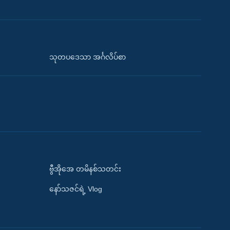
သုတပဒေသာ အင်္ဂလိပ်စာ
ဗွီအိုအေ တမိနစ်သတင်း
နော်သဇင်ရဲ့ Vlog