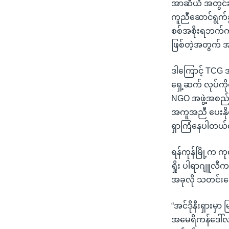
အာဆီယံ အတွင်းရေ
ကူညီဆောင်ရွက်ခွ
စစ်အစိုးရဘက်က 
ဖြစ်တဲ့အတွက် အက
ဒါကြောင့် TCG 
ရှေ့ဆက် လုပ်ကို
NGO အဖွဲ့အစည်း
အကူအညီ ပေးနိုင်
ရှာကြံနေပါတယ်လ
ရန်ကုန်မြို့က
ရှိုး ပါရာဂျူလ
အခုလို သတင်းထ
“အင်ဒိုနီးရှားမ
အမေရိကန်ဒေါ်လာ