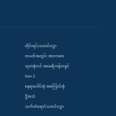
တိုင်းရင်းသတင်းလွှာ
တပတ်အတွင်း အားကစား
သုတစုံလင် အမေရိကန်တခွင်
Gen Z
နေရာပေါင်းစုံ အကြောင်းစုံ
ဒို့အသံ
သက်တံရောင်သတင်းလွှာ