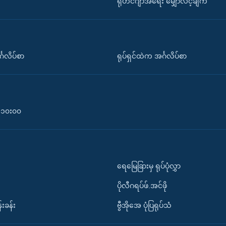
ရိုဟင်ဂျာအရေး မျှော်လင့်ချက်
်္ဂလိပ်စာ
ရုပ်ရှင်ထဲက အင်္ဂလိပ်စာ
၀-၁၀း၀၀
ရေမြေခြားမှ ရုပ်ပုံလွှာ
ပိုလီဂရပ်ဖ်.အင်ဖို
်းခန်း
ဗွီအိုအေ ပုံပြရုပ်သံ