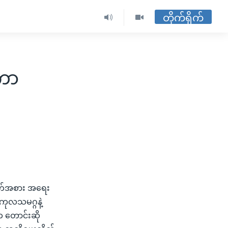
တိုက်ရိုက်
တကာ
ျက်အစား အရေး
 ကုလသမဂ္ဂနဲ့
က တောင်းဆို