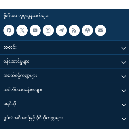
ဗွီအိုအေ လူမှုကွန်ယက်များ
သတင်း
၀န်ဆောင်မှုများ
အပတ်စဉ်ကဏ္ဍများ
အင်္ဂလိပ်သင်ခန်းစာများ
ရေဒီယို
ရုပ်သံအစီအစဉ်နှင့် ဗွီဒီယိုကဏ္ဍများ