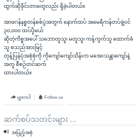
အ
သုတပဒေသာ အင်္ဂလိပ်စာ
ထွက်ဆိုခိုင်းတာတွေလည်း ရှိခဲ့ပါတယ်။
ညွန်း
Learning English
စာမျက်နှာ
အာဖဂန်နစ္စတန်စစ်ပွဲအတွက် နောက်ထပ် အမေရိကန်တပ်ဖွဲ့ဝင်
သို့
ဗွီအိုအေ လူမှုကွန်ယက်များ
၃၀,၀၀၀ ထပ်ပို့မယ်
ကျော်
ဆိုတဲ့ကိစ္စအပေါ် သဘောတူသူ၊ မတူသူ၊ ကန့်ကွက်သူ ထောက်ခံ
ကြည့်
သူ စသည်အားဖြင့်
ရန်
တုန့်ပြန်ပုံအစုံစုံကို ကိုကျော်ကျော်သိန်းက မအေးသန္တာကျော်နဲ့
ဘာသာစကားများ
ရှာဖွေ
အတူ စီစဉ်တင်ဆက်
ရန်
ထားပါတယ်။
နေရာ
သို့
ကျော်
မျှဝေပါ
Follow us
ရန်
ဆက်စပ်သတင်းများ ...
အပြည့်အစုံ