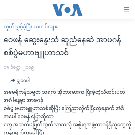
သုံး
ရ
လွယ်ကူ
ထုတ်လွှင့်ခဲ့ပြီး သတင်းများ
မူလစာမျက်နှာ
စေ
ဝေဖန် ဆွေးနွေးသံ ဆူညံနေဆဲ အာဖဂန်
မြန်မာ
သည့်
စစ်ပွဲမဟာဗျူဟာသစ်
ကမ္ဘာ့သတင်းများ
Link
ဗွီဒီယို
နိုင်ငံတကာ
၀၈ ဒီဇင္ဘာ၊ ၂၀၀၉
များ
သတင်းလွတ်လပ်ခွင့်
အမေရိကန်
ပင်မ
မျှဝေပါ
ရပ်ဝန်းတခု လမ်းတခု အလွန်
တရုတ်
အကြောင်းအရာ
အမေရိကန်သမ္မတ ဘရက် အိုဘားမားက ပြီးခဲ့တဲ့သီတင်းပတ်
သို့
အင်္ဂလိပ်စာလေ့လာမယ်
အစ္စရေး-ပါလက်စတိုင်း
အင်္ဂါနေ့မှာ အာဖဂန်
ကျော်
အပတ်စဉ်ကဏ္ဍများ
အမေရိကန်သုံးအီဒီယံ
စစ်ပွဲ မဟာဗျူဟာသစ်ဆိုပြီး ကြေညာလိုက်ပြီးတဲ့နောက် အဲဒီ
ကြည့်
အပေါ် ဝေဖန် ပြောဆိုတာ
ရေဒီယိုနှင့်ရုပ်သံ အချက်အလက်များ
မကြေးမုံရဲ့ အင်္ဂလိပ်စာ
ရေဒီယို
ရန်
တွေ အဆက်မပြတ်ထွက်လာသလို အစိုးရအဖွဲ့တာဝန်ရှိသူတွေကို
ပင်မ
ရေဒီယို/တီဗွီအစီအစဉ်
ရုပ်ရှင်ထဲက အင်္ဂလိပ်စာ
တီဗွီ
ကွန်ဂရက်ကခေါ်ပြီး