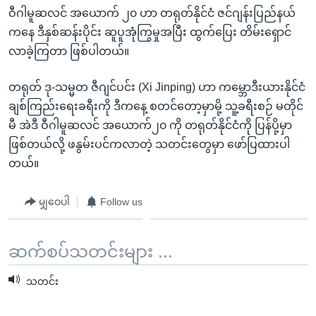
ဝီဂါမူဆလင် အယောက် ၂၀ ဟာ တရုတ်နိုင်ငံ ဇင်ဂျန်းပြည်နယ်
ကနေ ဒီနှစ်ဆန်းပိုင်း ဆူပူအုံကြွမှုအပြီး ထွက်ပြေး တိမ်းရှောင်
လာခဲ့ကြတာ ဖြစ်ပါတယ်။
တရုတ် ဒု-သမ္မတ ဇီဂျင်ပင်း (Xi Jinping) ဟာ ကမ္ဘောဒီးယားနိုင်ငံ
ချစ်ကြည်းရေးခရီးကို ဒီကနေ့ စတင်တော့မှာမို့ သူ့ခရီးစဉ် မတိုင်
မီ အဲဒီ ဝီဂါမူဆလင် အယောက်၂၀ ကို တရုတ်နိုင်ငံကို ပြန်ပို့မှာ
ဖြစ်တယ်လို့ ဖနွမ်းပင်ကလာတဲ့ သတင်းတွေမှာ ဖော်ပြထားပါ
တယ်။
မျှဝေပါ
Follow us
ဆက်စပ်သတင်းများ ...
သတင်း