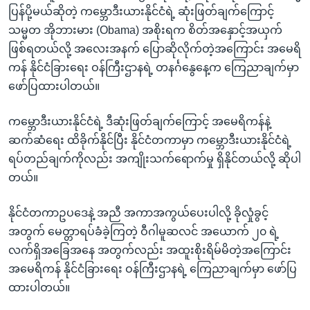
အ
ပြန်ပို့မယ်ဆိုတဲ့ ကမ္ဘောဒီးယားနိုင်ငံရဲ့ ဆုံးဖြတ်ချက်ကြောင့်
သုတပဒေသာ အင်္ဂလိပ်စာ
ညွန်း
Learning English
သမ္မတ အိုဘားမား (Obama) အစိုးရက စိတ်အနှောင့်အယှက်
စာမျက်နှာ
ဖြစ်ရတယ်လို့ အလေးအနက် ပြောဆိုလိုက်တဲ့အကြောင်း အမေရိ
သို့
ဗွီအိုအေ လူမှုကွန်ယက်များ
ကန် နိုင်ငံခြားရေး ဝန်ကြီးဌာနရဲ့ တနင်္ဂနွေနေ့က ကြေညာချက်မှာ
ကျော်
ဖော်ပြထားပါတယ်။
ကြည့်
ရန်
ကမ္ဘောဒီးယားနိုင်ငံရဲ့ ဒီဆုံးဖြတ်ချက်ကြောင့် အမေရိကန်နဲ့
ဘာသာစကားများ
ရှာဖွေ
ဆက်ဆံရေး ထိခိုက်နိုင်ပြီး နိုင်ငံတကာမှာ ကမ္ဘောဒီးယားနိုင်ငံရဲ့
ရန်
ရပ်တည်ချက်ကိုလည်း အကျိုးသက်ရောက်မှု ရှိနိုင်တယ်လို့ ဆိုပါ
နေရာ
တယ်။
သို့
ကျော်
နိုင်ငံတကာဥပဒေနဲ့ အညီ အကာအကွယ်ပေးပါလို့ ခိုလှုံခွင့်
ရန်
အတွက် မေတ္တာရပ်ခံခဲ့ကြတဲ့ ဝီဂါမူဆလင် အယောက် ၂၀ ရဲ့
လက်ရှိအခြေအနေ အတွက်လည်း အထူးစိုးရိမ်မိတဲ့အကြောင်း
အမေရိကန် နိုင်ငံခြားရေး ဝန်ကြီးဌာနရဲ့ ကြေညာချက်မှာ ဖော်ပြ
ထားပါတယ်။