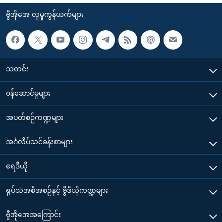
ဗွီအိုအေ လူမှုကွန်ယက်များ
သတင်း
၀န်ဆောင်မှုများ
အပတ်စဉ်ကဏ္ဍများ
အင်္ဂလိပ်သင်ခန်းစာများ
ရေဒီယို
ရုပ်သံအစီအစဉ်နှင့် ဗွီဒီယိုကဏ္ဍများ
ဗွီအိုအေအကြောင်း