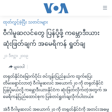
သုံး
ရ
လွယ်ကူ
ထုတ်လွှင့်ခဲ့ပြီး သတင်းများ
မူလစာမျက်နှာ
စေ
ဝီဂါမူဆလင်တွေ ပြန်ပို့ဖို့ ကမ္ဘောဒီးယား
မြန်မာ
သည့်
ဆုံးဖြတ်ချက် အမေရိကန် ရှုတ်ချ
ကမ္ဘာ့သတင်းများ
Link
ဗွီဒီယို
နိုင်ငံတကာ
၂၁ ဒီဇင္ဘာ၊ ၂၀၀၉
များ
သတင်းလွတ်လပ်ခွင့်
အမေရိကန်
ပင်မ
မျှဝေပါ
ရပ်ဝန်းတခု လမ်းတခု အလွန်
တရုတ်
အကြောင်းအရာ
တရုတ်နိုင်ငံမြောက်ပိုင်း ဇင်ဂျန်းပြည်နယ်က ထွက်ပြေး
သို့
အင်္ဂလိပ်စာလေ့လာမယ်
အစ္စရေး-ပါလက်စတိုင်း
တိမ်းရှောင်လာတဲ့ ဝီဂါမူဆလင် အယောက်၂၀ ကို တရုတ်နိုင်ငံ
ကျော်
အပတ်စဉ်ကဏ္ဍများ
အမေရိကန်သုံးအီဒီယံ
ပြန်ပို့မယ်လို့ ကမ္ဘောဒီးယားနိုင်ငံက ဆုံးဖြတ်လိုက်တဲ့အတွက် အ
ကြည့်
မေရိကန်ပြည်ထောင်စုက ပြစ်တင်ရှုတ်ချလိုက်ပါတယ်။
ရေဒီယိုနှင့်ရုပ်သံ အချက်အလက်များ
မကြေးမုံရဲ့ အင်္ဂလိပ်စာ
ရေဒီယို
ရန်
ပင်မ
ရေဒီယို/တီဗွီအစီအစဉ်
ရုပ်ရှင်ထဲက အင်္ဂလိပ်စာ
တီဗွီ
အဲဒီ ဝီဂါမူဆလင် အယောက်၂၀ ကို တရုတ်နိုင်ငံကို အတင်းအဓမ္မ