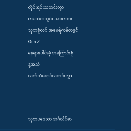
တိုင်းရင်းသတင်းလွှာ
တပတ်အတွင်း အားကစား
သုတစုံလင် အမေရိကန်တခွင်
Gen Z
နေရာပေါင်းစုံ အကြောင်းစုံ
ဒို့အသံ
သက်တံရောင်သတင်းလွှာ
သုတပဒေသာ အင်္ဂလိပ်စာ