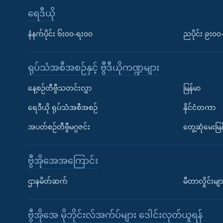
ရေဒီယို
နံနက်ပိုင်း ၆း၀၀-ရး၀၀
ညပိုင်း ၉း၀
ရုပ်သံအစီအစဉ်နှင့် ဗွီဒီယိုကဏ္ဍများ
နေ့စဉ်တီဗွီသတင်းလွှာ
မြန်မာ
ရေဒီယို ရုပ်သံအစီအစဉ်
နိုင်ငံတကာ
အပတ်စဉ်တီဗွီမဂ္ဂဇင်း
တွေ့ဆုံမေးမြန
ဗွီအိုအေအကြောင်း
ဌာနမိတ်ဆက်
မီတာလှိုင်းမျာ
ဗွီအိုအေ မိုဘိုင်းလ်အက်ပ်များ ဒေါင်းလုတ်ယူရန်
Learning English