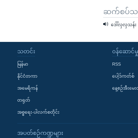
သုတပဒေသာ အင်္ဂလိပ်စာ
အ
ညွန်း
ဆက်စပ်သတင
စာမျက်နှာ
ဒေါ်လှလှသန်း
သို့
ကျော်
ကြည့်
သတင်း
၀န်ဆောင်မှ
ရန်
ရှာဖွေ
မြန်မာ
RSS
ရန်
နိုင်ငံတကာ
ပေါ့ဒ်ကတ်စ်
နေရာ
သို့
အမေရိကန်
နေ့စဉ်အီးမေ
ကျော်
တရုတ်
ရန်
အစ္စရေး-ပါလက်စတိုင်း
အပတ်စဉ်ကဏ္ဍများ