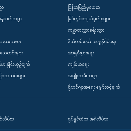
ပညာ
မြန်မာပြည်မှပေးစာ
အနာဂတ်ကမ္ဘာ
မြင်ကွင်းကျယ်မှတ်စုများ
ကမ္ဘာတလွှားခရီးသွား
း အားကစား
ဒီသီတင်းပတ် အာရှနိုင်ငံရေး
ားသတင်းများ
အာရှစီးပွားရေး
်မာ နှိုင်းယှဉ်ချက်
ကျန်းမာရေး
ပြားသတင်းများ
အမျိုးသမီးကဏ္ဍ
ရိုဟင်ဂျာအရေး မျှော်လင့်ချက်
်္ဂလိပ်စာ
ရုပ်ရှင်ထဲက အင်္ဂလိပ်စာ