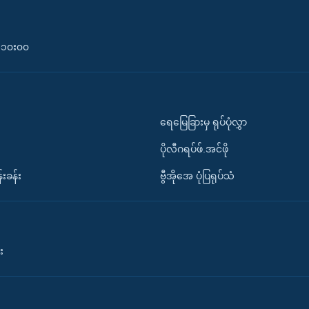
၀-၁၀း၀၀
ရေမြေခြားမှ ရုပ်ပုံလွှာ
ပိုလီဂရပ်ဖ်.အင်ဖို
်းခန်း
ဗွီအိုအေ ပုံပြရုပ်သံ
း