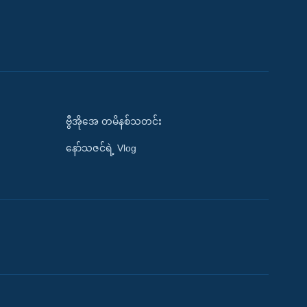
ဗွီအိုအေ တမိနစ်သတင်း
နော်သဇင်ရဲ့ Vlog