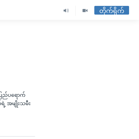
တိုက်ရိုက်
် ပြည်ပရောက်
ရဲ့ အမျိုးသမီး