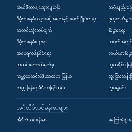
အယ်ဒီတာနဲ့ ဆွေးနွေးခန်း
သိပ္ပံနဲ့နည်း
ဒီမိုကရေစီ၊ လူ့အခွင့်အရေးနှင့် ခေတ်ပြိုင်ကမ္ဘာ
ဥတုရာသီနဲ့ 
သတင်းသုံးသပ်ချက်
စီးပွားရေး
ဒီမိုကရေစီရေးရာ
တပတ်အတွင်
အမေရိကန်နိုင်ငံရေး
လယ်ယာစီးပွ
သတင်းထောက်မှတ်စု
ယူကရိန်း၊ မြန
ကမ္ဘာ့သတင်းမီဒီယာထဲက မြန်မာ
ထူးခြားဆန်း
ကမ္ဘာ့ မြန်မာ့ မီဒီယာမြင်ကွင်း
လူမှုရှုခင်း
အင်္ဂလိပ်သင်ခန်းစာများ
အီဒီယံသင်ခန်းစာ
မကြေးမုံရဲ့အင