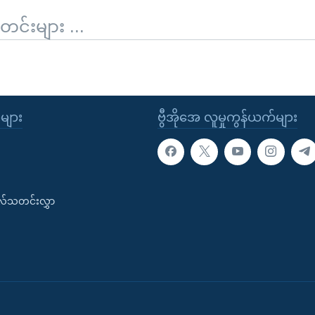
်းများ ...
ုများ
ဗွီအိုအေ လူမှုကွန်ယက်များ
းလ်သတင်းလွှာ