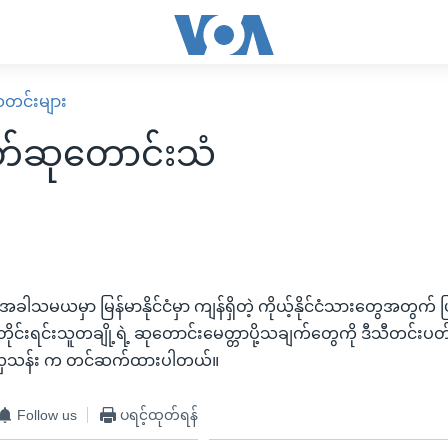
း သတင်းများ
တ်ဆုတောင်းသံ
အခါသမယမှာ မြန်မာနိုင်ငံမှာ ကျန်ရှိတဲ့ ကိုယ့်နိုင်ငံသားတွေအတွက
ိုင်းရင်းသူတချို့ရဲ့ ဆုတောင်းမေတ္တာပို့သချက်တွေကို ဒီသီတင်းပတ်
လှလှသန်း က တင်ဆက်ထားပါတယ်။
Follow us
ပရင့်ထုတ်ရန်