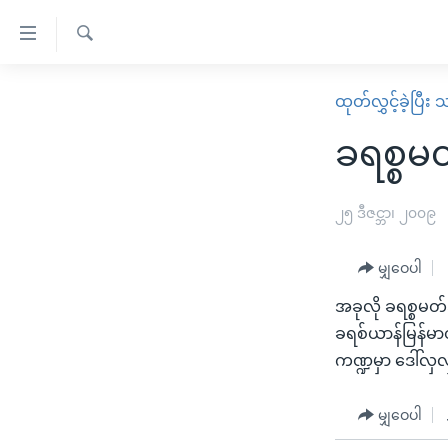
သုံး
ရ
ရှာဖွေ
လွယ်ကူ
မူလစာမျက်နှာ
ထုတ်လွှင့်ခဲ့ပြီ
ရ
စေ
မြန်မာ
လာ
ခရစ္စမ
သည့်
ဒ်
ကမ္ဘာ့သတင်းများ
Link
ဗွီဒီယို
နိုင်ငံတကာ
၂၅ ဒီဇင္ဘာ၊ ၂၀၀၉
များ
သတင်းလွတ်လပ်ခွင့်
အမေရိကန်
ပင်မ
မျှဝေပါ
ရပ်ဝန်းတခု လမ်းတခု အလွန်
တရုတ်
အကြောင်းအရာ
အင်္ဂလိပ်စာလေ့လာမယ်
အခုလို ခရစ္စမတ်
အစ္စရေး-ပါလက်စတိုင်း
သို့
ခရစ်ယာန်မြန်မာတ
အပတ်စဉ်ကဏ္ဍများ
အမေရိကန်သုံးအီဒီယံ
ကျော်
ကဏ္ဍမှာ ဒေါ်
ကြည့်
ရေဒီယိုနှင့်ရုပ်သံ အချက်အလက်များ
မကြေးမုံရဲ့ အင်္ဂလိပ်စာ
ရေဒီယို
ရန်
ရေဒီယို/တီဗွီအစီအစဉ်
မျှဝေပါ
ရုပ်ရှင်ထဲက အင်္ဂလိပ်စာ
တီဗွီ
ပင်မ