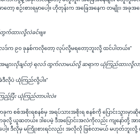
ှာတော့ စဉ်းစားရမှာပေါ့။ ဟိုတုန်းက အခြေအနေက တမျိုး၊ အခ
က်ထားလို့လဲခင်ဗျ။
ဒ်က ၉၀ ခုနှစ်ကလိုတော့ လုပ်လို့မရတော့ဘူးလို့ ထင်ပါတယ်။”
အများလိုချင်တဲ့ ရလဒ် ထွက်လာမယ်လို့ ဆရာက ယုံကြည်ထားလို့လ
ီလိုပဲ ယုံကြည်လို့ပါ။”
ည့်ပြီး ယုံကြည်တာပါလဲ။
ုက စစ်အစိုးရစနစ်မှ အရပ်သားအစိုးရ စနစ်ကို ပြောင်းသွားမှာဆို
ုလို့ ယူဆတယ်။ ဒါပေမဲ့ ဒီအပြောင်းအလဲကိုလည်း ကျနော်တို့ အားလု
ှာပေါ့။ ဒီလိုမှ မကြိုးစားရင်လည်း အလိုလို ဖြစ်လာမယ် မဟုတ်ဘူးလိ