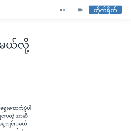
တိုက်ရိုက်
မယ်လို့
 ရွေးကောက်ပွဲပါ
ကျင်းပတဲ့ အာဆီ
်နေ့ကျင်းပမယ်