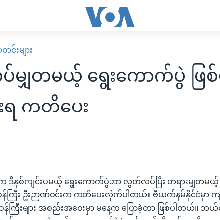
း သတင်းများ
်မျှတမယ့် ရွေးကောက်ပွဲ ဖြစ်
ုးရ ကတိပေး
ရက ဒီနှစ်ကျင်းပမယ့် ရွေးကောက်ပွဲဟာ လွတ်လပ်ပြီး တရားမျှတမယ့်
းရေးဝန်ကြီး ဦးဉာဏ်ဝင်းက ကတိပေးလိုက်ပါတယ်။ ဗီယက်နမ်နိုင်ငံမှာ 
ရေး ဝန်ကြီးများ အစည်းအဝေးမှာ မနေ့က ပြောခဲ့တာ ဖြစ်ပါတယ်။ ဘယ