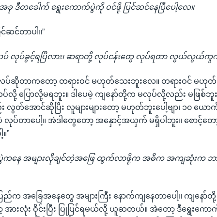
ု ဒီတခေါက် ရွေးကောက်ပွဲကို ဝင်ဖို့ ပြင်ဆင်နေပြီပေါ့လေ။
ြင်ဆင်တာပါ။”
 လုပ်ခွင့်ရပြီလား၊ ဆရာတို့ လုပ်ငန်းတွေ လုပ်ရတာ လွယ်လွယ်ကူကူ 
လပ်ဆိုတာကတော့ တရားဝင် မဟုတ်သေးဘူးလေ။ တရားဝင် မဟုတ်
ို့ ပြောလို့မရဘူး။ ဒါပေမဲ့ ကျနော်တို့က မလုပ်လို့လည်း မဖြစ်ဘ
လွတ်အောင်ဆိုပြီး လူများများတော့ မဟုတ်ဘူးပေါ့ဗျာ၊ ၁၀ ယော
ဲ လုပ်တာပေါ့။ အဲဒါတွေတော့ အနှောင့်အယှက် မရှိပါဘူး။ စောင့်တေ
့။”
ွဲကနေ အများလိုချင်တဲ့အဖြေ ထွက်လာဖို့က အဓိက အကျဆုံးက ဘာလ
င်းပြည်က အခြေအနေတွေ အများကြီး နောက်ကျနေတာပေါ့။ ကျနော်တို့
့ အားလုံး ဝိုင်းပြီး ပြုပြင်ရမယ်လို့ ယူဆတယ်။ အဲတော့ ဒီရွေးကောက်