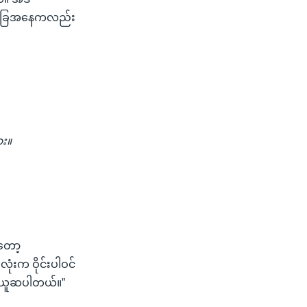
ုအခြေအနေကလည်း
ား။
တော့
ံးက ဝိုင်းပါဝင်
ု့ ယူဆပါတယ်။”