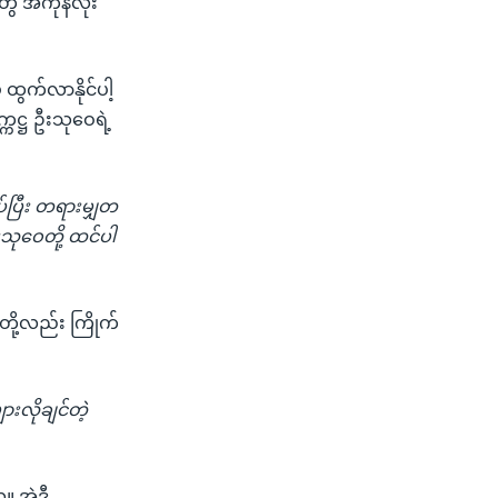
ွေ အကုန်လုံး
ထွက်လာနိုင်ပါ့
ကဋ္ဌ ဦးသုဝေရဲ့
ပ်ပြီး တရားမျှတ
းသုဝေတို့ ထင်ပါ
တို့လည်း ကြိုက်
းလိုချင်တဲ့
။ အဲဒီ