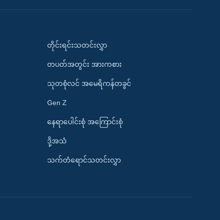
တိုင်းရင်းသတင်းလွှာ
တပတ်အတွင်း အားကစား
သုတစုံလင် အမေရိကန်တခွင်
Gen Z
နေရာပေါင်းစုံ အကြောင်းစုံ
ဒို့အသံ
သက်တံရောင်သတင်းလွှာ