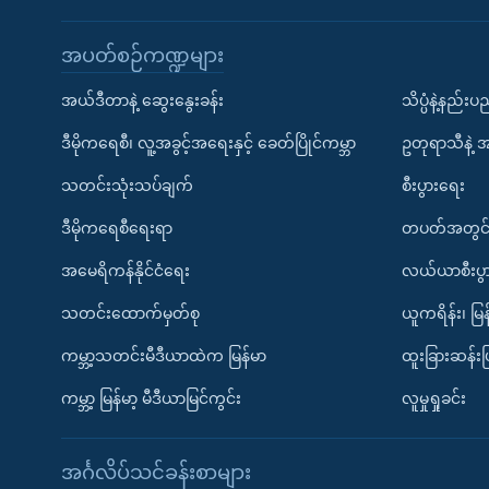
အပတ်စဉ်ကဏ္ဍများ
အယ်ဒီတာနဲ့ ဆွေးနွေးခန်း
သိပ္ပံနဲ့နည်း
ဒီမိုကရေစီ၊ လူ့အခွင့်အရေးနှင့် ခေတ်ပြိုင်ကမ္ဘာ
ဥတုရာသီနဲ့ 
သတင်းသုံးသပ်ချက်
စီးပွားရေး
ဒီမိုကရေစီရေးရာ
တပတ်အတွင်
အမေရိကန်နိုင်ငံရေး
လယ်ယာစီးပွ
သတင်းထောက်မှတ်စု
ယူကရိန်း၊ မြန
ကမ္ဘာ့သတင်းမီဒီယာထဲက မြန်မာ
ထူးခြားဆန်း
ကမ္ဘာ့ မြန်မာ့ မီဒီယာမြင်ကွင်း
လူမှုရှုခင်း
အင်္ဂလိပ်သင်ခန်းစာများ