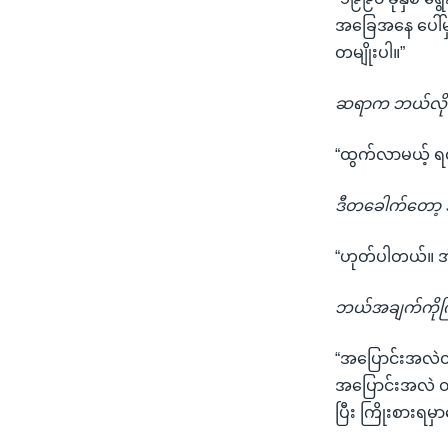
အခြေအနေ ပေါ်မ
တမျိုးပါ။”
ဆရာက ဘယ်လိုတွ
“ထွက်လာမယ့် ရလ
ဒီတခေါက်တော့ 
“ဟုတ်ပါတယ်။ အဲဒ
ဘယ်အချက်ကိုကြ
“အပြောင်းအလဲတခ
အပြောင်းအလဲ တခ
ပြီး ကြိုးစားရမ