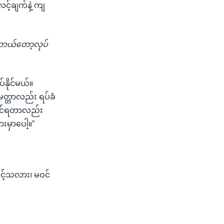
င့်ချက်နဲ့ ကျ
ဲ ဘယ်တော့လုပ်
်နိုင်မယ်။
ေတ္တာလည်း ရပ်ခံ
ကိုင်ရတာလည်း
းမှာပေါ့။”
သင့်သလား၊ မဝင်