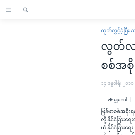
သုံး
ရ
ရှာဖွေ
လွယ်ကူ
မူလစာမျက်နှာ
ထုတ်လွှင့်ခဲ့ပြီ
ရ
စေ
မြန်မာ
လာ
လွတ်လပ
သည့်
ဒ်
ကမ္ဘာ့သတင်းများ
Link
ဗွီဒီယို
နိုင်ငံတကာ
စစ်အစိ
များ
သတင်းလွတ်လပ်ခွင့်
အမေရိကန်
ပင်မ
ရပ်ဝန်းတခု လမ်းတခု အလွန်
တရုတ်
၁၄ ဇန္နဝါရီ၊ ၂၀၁၀
အကြောင်းအရာ
အင်္ဂလိပ်စာလေ့လာမယ်
အစ္စရေး-ပါလက်စတိုင်း
သို့
မျှဝေပါ
အပတ်စဉ်ကဏ္ဍများ
အမေရိကန်သုံးအီဒီယံ
ကျော်
မြန်မာစစ်အစိုး
ကြည့်
ရေဒီယိုနှင့်ရုပ်သံ အချက်အလက်များ
မကြေးမုံရဲ့ အင်္ဂလိပ်စာ
ရေဒီယို
လို့ နိုင်ငံခြာ
ရန်
ရေဒီယို/တီဗွီအစီအစဉ်
ရုပ်ရှင်ထဲက အင်္ဂလိပ်စာ
တီဗွီ
ယံ နိုင်ငံခြား
ပင်မ