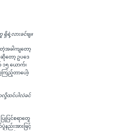
ရှိရဲ့လားခင်ဗျ။
တဲ့အခါကျတော့
ူးဆိုတော့ ဥပဒေ
က် ၁၅ ယောက်၊
ာ့ကြည့်တာပေါ့၊
ို့ထင်ပါလဲခင်
 ပြုပြင်စရာတွေ
ပွဲနည်းအားဖြင့်