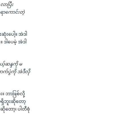
 လာပြီး
်စရာကောင်းတဲ့
ုံးပေါ့။ အဲဒါ
။ ဒါပေမဲ့ အဲဒါ
့်ဆန္ဒကို မ
်ပွဲကို အဲဒီလို
။ ဘာဖြစ်လို့
ရှိဘူးဆိုတော့
ိုတော့၊ ပါတီစုံ