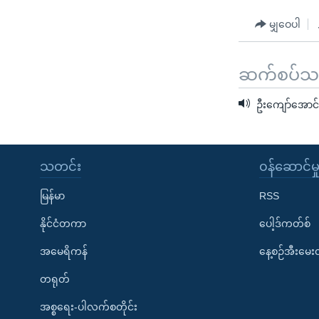
မျှဝေပါ
ဆက်စပ်သတင
ဦးကျော်အောင်
သတင်း
၀န်ဆောင်မှ
မြန်မာ
RSS
နိုင်ငံတကာ
ပေါ့ဒ်ကတ်စ်
အမေရိကန်
နေ့စဉ်အီးမေ
တရုတ်
အစ္စရေး-ပါလက်စတိုင်း