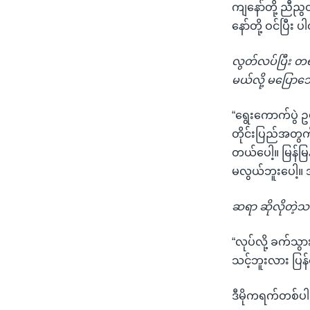
ကျနော်တို့ ညီညွ
နော်တို့ ဝင်ပြီး
လွတ်လပ်ပြီး တရ
မယ်လို့ မပြောသ
“ရွေးကောက်ပွဲ ဥ
တိုင်းပြည်အတွက
တယ်ပေါ့။ မြန်မ
မလွယ်ဘူးပေါ့။ အ
ဆရာ ဆိုလိုတဲ့သ
“လုပ်လို့ ခက်သွ
သင့်ဘူးလား ပြန်
ဒီမိုကရက်တစ်ပါ