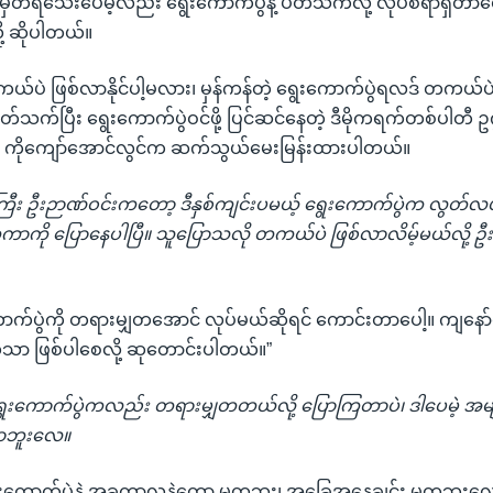
ှတ်ရသေးပေမဲ့လည်း ရွေးကောက်ပွဲနဲ့ ပတ်သက်လို့ လုပ်စရာရှိတာတ
့ ဆိုပါတယ်။
်ပဲ ဖြစ်လာနိုင်ပါ့မလား၊ မှန်ကန်တဲ့ ရွေးကောက်ပွဲရလဒ် တကယ်ပဲ 
တ်သက်ပြီး ရွေးကောက်ပွဲဝင်ဖို့ ပြင်ဆင်နေတဲ့ ဒီမိုကရက်တစ်ပါတီ ဥက္
င်ဖို့ ကိုကျော်အောင်လွင်က ဆက်သွယ်မေးမြန်းထားပါတယ်။
န်ကြီး ဦးဉာဏ်ဝင်းကတော့ ဒီနှစ်ကျင်းပမယ့် ရွေးကောက်ပွဲက လွတ်လ
ငံတကာကို ပြောနေပါပြီ။ သူပြောသလို တကယ်ပဲ ဖြစ်လာလိမ့်မယ်လို့ ဦ
ောက်ပွဲကို တရားမျှတအောင် လုပ်မယ်ဆိုရင် ကောင်းတာပေါ့။ ကျနော်
ာ ဖြစ်ပါစေလို့ ဆုတောင်းပါတယ်။”
ွေးကောက်ပွဲကလည်း တရားမျှတတယ်လို့ ပြောကြတာပဲ၊ ဒါပေမဲ့ အမျာ
ာဘူးလေ။
ွေးကောက်ပွဲနဲ့ အခုကာလနဲ့တော့ မတူဘူး၊ အခြေအနေချင်း မတူဘူးလေ