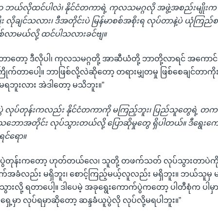
ှာ ဘယ်လိုထင်ပါလဲ၊ နိုင်ငံတကာရဲ့ ကုလသမဂ္ဂလို အဖွဲ့အစည်းမျိုးက
ုး လိုချင်သလား၊ ဒီအတိုင်းပဲ မြန်မာစစ်အစိုးရ လုပ်တာနဲ့ပဲ ယုံကြည
ြစ်လာမယ်လို့ ထင်ပါသလားခင်ဗျ။
တာတော့ ဒီလိုပါ၊ ကုလသမဂ္ဂတို့ အာဆီယံတို့ ဘာတို့လာရင် အကောင်းဆ
ိုကြိုက်တာပေါ့။ ဘာဖြစ်လို့လဲဆိုတော့ တရားမျှတမှု ဖြစ်စေချင်တာကိုး
မရဘူးလား အဲဒါတော့ မသိဘူး။”
ပွဲ လုပ်တုန်းကလည်း နိုင်ငံတကာကို မကြည့်ဘူး၊ ပြည်သူတွေရဲ့ တကယ
ု့သဘောအတိုင်း လုပ်သွားတယ်လို့ ပြောဆိုမှုတွေ ရှိပါတယ်။ ဒီရွေးကောက
ုရင်ရော။
ယူပွဲတုန်းကတော့ ဟုတ်တယ်လေ၊ သူတို့ တဖက်သတ် လုပ်သွားတာပဲကိုး
က်အခံလည်း မရှိဘူး၊ စောင့်ကြည့်မယ့်လူလည်း မရှိဘူး။ ဘယ်သူမှ မ
သွားလို့ ရတာပေါ့။ ဒါပေမဲ့ အခုရွေးကောက်ပွဲကတော့ ပါတီစုံက ပါမှာဆ
ရှေ့မှာ လုပ်ရမှာဆိုတော့ ဆန္ဒခံယူပွဲလို လုပ်လို့မရပါဘူး။”