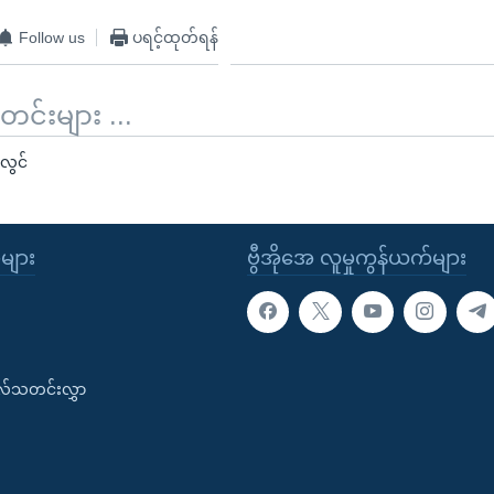
Follow us
ပရင့်ထုတ်ရန်
်းများ ...
လွင်
ုများ
ဗွီအိုအေ လူမှုကွန်ယက်များ
းလ်သတင်းလွှာ