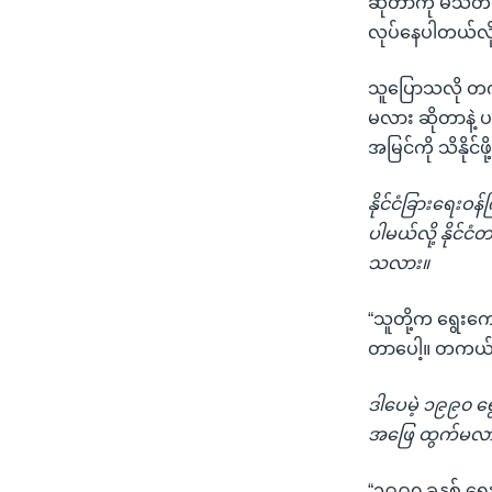
ဆိုတာကို မသတ်မ
သုတပဒေသာ အင်္ဂလိပ်စာ
အ
လုပ်နေပါတယ်လို
ညွန်း
စာမျက်နှာ
သူပြောသလို တကယ
သို့
မလား ဆိုတာနဲ့ ပ
ကျော်
အမြင်ကို သိနို
ကြည့်
ရန်
နိုင်ငံခြားရေးဝ
ရှာဖွေ
ပါမယ်လို့ နိုင်
ရန်
သလား။
နေရာ
သို့
“သူတို့က ရွေးက
ကျော်
တာပေါ့။ တကယ်သ
ရန်
ဒါပေမဲ့ ၁၉၉၀ ရ
အဖြေ ထွက်မလ
“၁၉၉၀ ခုနှစ် ရ