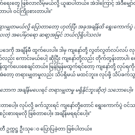
တ်ရေးတွေ ဖြစ်လာလိမ့်မယ်လို့ ယူဆပါတယ်။ အဲဒါကြောင့် အဲဒီမျှော်လ
 ပါတာပါ၊ ဝင်ကြိုးစားတာပါ။”
ားမျှတမယ်လို့ ပြောတာတော့ ဟုတ်ပြီ၊ အခုအချိန်ထိ ရွေးကောက်ပွ
ေးတဲ့ အပေါ်မှာရော ဆရာ့အမြင် ဘယ်လိုရှိပါသလဲ။
ပဒေကို အချိန်မီ ထွက်ပေးပါ။ ဒါမှ ကျနော်တို့ လွတ်လွတ်လပ်လပ် လုပ
်လည်း ကောင်းမယ်ပေါ့ ဆိုပြီး ကျနော်တို့လည်း တိုက်တွန်းတာပါ၊ မ
ြန်ထွက်ပေးစေချင်တယ်။ မြန်မြန်မထွက်ရင်တော့ ကျနော်တို့ လုပ်ရ
ဲတော့ တရားမျှတမှုလည်း သိပ်ရှိမယ် မထင်ဘူး။ လုပ်ဖို့ သိပ်ခက်သွာ
ဘောက အချိန်မပေးရင် တရားမျှတမှု မရှိနိုင်ဘူးဆိုတဲ့ သဘောပေါ့။
ားတာပေါ့။ လုပ်လို့ ခက်သွားရင် ကျနော်တို့တောင် ရွေးကောက်ပွဲ ဝင်
စဉ်းစားရမလို ဖြစ်တာပေါ့။ အချိန်မရရင်ပေါ့။”
တီ ဥက္ကဋ္ဌ ဦးသုေ၀ ပြောပြခဲ့တာ ဖြစ်ပါတယ်။