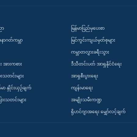
ပညာ
မြန်မာပြည်မှပေးစာ
အနာဂတ်ကမ္ဘာ
မြင်ကွင်းကျယ်မှတ်စုများ
ကမ္ဘာတလွှားခရီးသွား
း အားကစား
ဒီသီတင်းပတ် အာရှနိုင်ငံရေး
ားသတင်းများ
အာရှစီးပွားရေး
်မာ နှိုင်းယှဉ်ချက်
ကျန်းမာရေး
ပြားသတင်းများ
အမျိုးသမီးကဏ္ဍ
ရိုဟင်ဂျာအရေး မျှော်လင့်ချက်