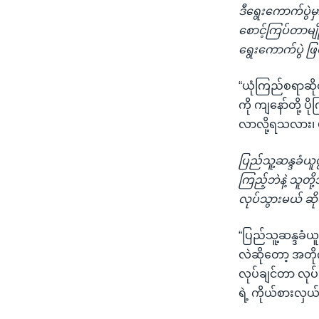
ဒီရွေးကောက်ပွဲမ
စောင့်ကြပ်တာမျိ
ရွေးကောက်ပွဲ ဖ
“ယုံကြည်စရာဆို
ကို ကျနော်တို့ ပ
လာလို့ရသလား၊ 
ပြည်သူ့ဆန္ဒခံယူ
ကြည့်ဘဲနဲ့ သူတိ
လုပ်သွားမယ် ဆိ
“ပြည်သူ့ဆန္ဒခံ
လဲဆိုတော့ အတို
လုပ်ချင်တာ လုပ်
ရဲ့ ကိုယ်စားလှယ်