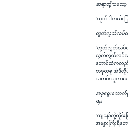
ဆရာတို့ကတော့ အခ
“ဟုတ်ပါတယ်၊ ပ
လွတ်လွတ်လပ်လပ်
“လွတ်လွတ်လပ်
လွတ်လွတ်လပ်လပ်လ
ဘောင်ထဲကလည်း 
တစုတစု အဲဒီလိုပ
သတင်းယူတာပေါ
အခုရွေးကောက်ပ
ဗျ။
“ကျနော်တို့တို
အများကြီးရှိတော