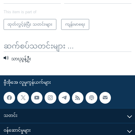
This item is part of
ထုတ်လွှင့်ခဲ့ပြီး သတင်းများ
ကျန်းမာရေး
ဆက်စပ်သတင်းများ ...
သားညွန့်ဦး
ဗွီအိုအေ လူမှုကွန်ယက်များ
သတင်း
၀န်ဆောင်မှုများ