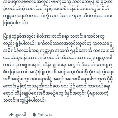
အမေရိကန်စစ်တပ်အတွင်း မိမိကိုယ်ကို သတ်သေမှုနှုန်းမြင့်မား
ခဲ့တယ်ဆိုတဲ့ သတင်းကြောင့် အမေရိကန်စစ်တပ်အတွင်း စိတ်
ကျန်းမာရေးနဲ့ပတ်သက်လို့ သတင်းဟာလည်း ထိပ်တန်းသတင်း
ဖြစ်ခဲ့ပါတယ်။
ပြီးခဲ့တဲ့နှစ်အတွင်း စိတ်အားတတ်စရာ သတင်းကောင်းတွေ
လည်း ရှိခဲ့ပါတယ်။ စက်တင်ဘာလအတွင်းထုတ်တဲ့ ကုလသမဂ္ဂ
အစီရင်ခံစာသစ်အရ ကမ္ဘာမှာ အသက် ၅နှစ်အောက် ကလေးငယ်
သေဆုံးမှုနှုန်းဟာ အရင်ကထက် သိသိသာသာ လျော့ကျသွားပါ
တယ်။ ငှက်ဖျားရောဂါ ထိန်းချုပ်ရေးအတွက် ပိုးသတ်ဆေးရည်
စိမ် ခြင်ထောင်အသုံးပြုတဲ့အစီအစဉ်တွေ၊ မိခင်နို့တိုက်ကြွေးရေး
အစီအစဉ်တွေ၊ ဝမ်းရောဂါနဲ့ အဆုပ်အအေးမိရောဂါအတွက် ပိုမို
ကောင်းမွန်တဲ့ကုသနည်းသစ်တွေ စသဖြင့် ရောဂါကာကွယ်ရေး
ရောဂါထိန်းချုပ်ရေးအစီအစဉ်တွေ ဒီနှစ်အတွင်း ပိုများလာတဲ့
သတင်းတွေဖြစ်ပါတယ်။
မျှဝေပါ
Follow us