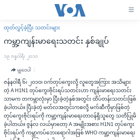
သုံး
ရ
လွယ်ကူ
ထုတ်လွှင့်ခဲ့ပြီး သတင်းများ
မူလစာမျက်နှာ
စေ
ကမ္ဘာ့ကျန်းမာရေးသတင်း နှစ်ချုပ်
မြန်မာ
သည့်
ကမ္ဘာ့သတင်းများ
၁၉ ဇန္နဝါရီ၊ ၂၀၁၀
Link
ဗွီဒီယို
နိုင်ငံတကာ
မျှဝေပါ
များ
သတင်းလွတ်လပ်ခွင့်
အမေရိကန်
ဇန်နဝါရီ ၆၊ ၂၀၁၀၊ ဝက်တုပ်ကွေးလို့ လူတွေအကြား အသိများ
ပင်မ
ရပ်ဝန်းတခု လမ်းတခု အလွန်
တရုတ်
တဲ့ A H1N1 တုပ်ကွေးဗိုင်းရပ်သတင်းဟာ ကျန်းမာရေးသတင်း
အကြောင်းအရာ
သာမက တကမ္ဘာလုံးမှာ ပြီးခဲ့တဲ့နှစ်အတွင်း ထိပ်တန်းသတင်းဖြစ်
သို့
အင်္ဂလိပ်စာလေ့လာမယ်
အစ္စရေး-ပါလက်စတိုင်း
ခဲ့ပါတယ်။ ပြီးခဲ့တဲ့ မတ်လအတွင်းကစလို့ မက်ဆီကိုမှာဖြစ်တဲ့
ကျော်
အပတ်စဉ်ကဏ္ဍများ
အမေရိကန်သုံးအီဒီယံ
တုပ်ကွေးဗိုင်းရပ်ကို ကမ္ဘာ့ကျန်းမာရေးတာဝန်ရှိသူတွေ သတိပြုမိ
ကြည့်
ရေဒီယိုနှင့်ရုပ်သံ အချက်အလက်များ
မကြေးမုံရဲ့ အင်္ဂလိပ်စာ
ရေဒီယို
ခဲ့ပါတယ်။ ဇွန်လ လယ်မှာတော့ A အမျိုးအစား H1N1 တုပ်ကွေး
ရန်
ဗိုင်းရပ်ကို ကမ္ဘာကပ်ဘေးရောဂါအဖြစ် WHO ကမ္ဘာ့ကျန်းမာရေး
ပင်မ
ရေဒီယို/တီဗွီအစီအစဉ်
ရုပ်ရှင်ထဲက အင်္ဂလိပ်စာ
တီဗွီ