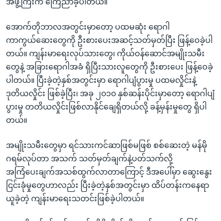
အဖွဲ့ကြီးက ကြေညာခဲ့ပါတယ်။
အ
သုတပဒေသာ အင်္ဂလိပ်စာ
ညွန်း
Learning English
အောက်တိုဘာလအတွင်းမှာတော့ ပထမဆုံး ရောဂါ
စာမျက်နှာ
ကာကွယ်ဆေးတွေကို ဦးစားပေးအဆင့်သတ်မှတ်ပြီး ဖြန့်ဝေခဲ့ပါ
သို့
ဗွီအိုအေ လူမှုကွန်ယက်များ
တယ်။ ကျန်းမာရေးလုပ်သားတွေ၊ ကိုယ်ဝန်ဆောင်အမျိုးသမီး
ကျော်
တွေနဲ့ အခြားရောဂါအခံ ရှိပြီးသားလူတွေကို ဦးစားပေး ဖြန့်ဝေခဲ့
ကြည့်
ပါတယ်။ ပြီးခဲ့တဲ့နှစ်အတွင်းမှာ ရောဂါပျံပွားမှု ပထမလှိုင်းနဲ့
ရန်
ဘာသာစကားများ
ဒုတိယလှိုင်း ဖြစ်ခဲ့ပြီး၊ အခု ၂၀၁၀ နှစ်ဆန်းပိုင်းမှာတော့ ရောဂါပျံ
ရှာဖွေ
ပွားမှု တတိယလှိုင်းဖြစ်လာနိုင်ချေရှိတယ်လို့ ခန့်မှန်းမှုတွေ ရှိပါ
ရန်
တယ်။
နေရာ
သို့
အမျိုးသမီးတွေမှာ ရင်သားကင်ဆာဖြစ်မဖြစ် စစ်ဆေးတဲ့ မန်မို
ကျော်
ဂရမ်လုပ်တာ အသက် သတ်မှတ်ချက်နဲ့ပတ်သက်လို့
ရန်
အကြံပေးချက်အသစ်ထွက်လာတာကြောင့် ဒီအပေါ်မှာ ဆွေးနွေး
ငြင်းခုံမှုတွေဟာလည်း ပြီးခဲ့တဲ့နှစ်အတွင်းမှာ ထိပ်တန်းကနေရာ
ယူခဲ့တဲ့ ကျန်းမာရေးသတင်းဖြစ်ခဲ့ပါတယ်။