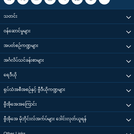
သတင်း
၀န်ဆောင်မှုများ
အပတ်စဉ်ကဏ္ဍများ
အင်္ဂလိပ်သင်ခန်းစာများ
ရေဒီယို
ရုပ်သံအစီအစဉ်နှင့် ဗွီဒီယိုကဏ္ဍများ
ဗွီအိုအေအကြောင်း
ဗွီအိုအေ မိုဘိုင်းလ်အက်ပ်များ ဒေါင်းလုတ်ယူရန်
Other Links