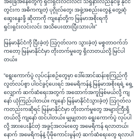
အခြေအနေတွေကို ရှင်းရှင်းလင်းလင်း သိရှိနားလည်နိုင်ဖို့ နိုင်ငံ
တွင်းက အဓိကကျတဲ့ ပုဂ္ဂိုလ်တွေ၊ အဖွဲ့အစည်းတွေနဲ့ တွေ့ဆုံ
ဆွေးနွေးဖို့ ဆိုတာကို ကျနော်တို့က မြန်မာအစိုးရကို
ရှင်းရှင်းလင်းလင်း အသိပေးထားပြီးသားပါ။”
မြန်မာနိုင်ငံကို ပြီးခဲ့တဲ့ သြဂုတ်လက သွားခဲ့တဲ့ မစ္စတာဝက်ဘ်
ကတော့ မြန်မာနိုင်ငံမှာ တိုးတက်မှုတွေ ရှိလာတယ်လို့ မြင်ပါ
တယ်။
“ရွေးကောက်ပွဲ လုပ်ငန်းစဉ်တွေမှာ ဒေါ်အောင်ဆန်းစုကြည်ကို
လွတ်လပ်စွာ ပါဝင်ခွင့်ပေးရင် အမေရိကန်နဲ့ မြန်မာအစိုးရရဲ့ ရှေ့
လျှောက် ဆက်ဆံရေးအတွက် အထောက်အကူဖြစ်မယ်လို့ ကျ
နော် ယုံကြည်ပါတယ်။ ကျနော် မြန်မာနိုင်ငံသွားခဲ့တဲ့ သြဂုတ်လ
ကတည်းကဆိုရင် မြန်မာနိုင်ငံမှာ တိုးတက်မှုတွေ အများကြီးရှိ
တယ်လို့ ကျနော် ထင်ပါတယ်။ မျှမျှတတ ရွေးကောက်ပွဲ လုပ်ပါ
လို့ အားပေးနိုင်တဲ့ အခွင့်အလမ်းတွေ အမေရိကန် ရလာတယ်၊
နောက် အမေရိကန်နဲ့ ပိုမိုကောင်းမွန်တဲ့ ဆက်ဆံရေးတွေ ရလာပါ