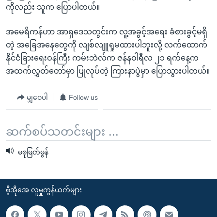
ကိုလည်း သူက ပြောပါတယ်။
အမေရိကန်ဟာ အာရှဒေသတွင်းက လူ့အခွင့်အရေး ခံစားခွင့်မရှိ
တဲ့ အခြေအနေတွေကို လျစ်လျူရှုမထားပါဘူးလို့ လက်ထောက်
နိုင်ငံခြားရေးဝန်ကြီး ကမ်းဘဲလ်က ဇန်နဝါရီလ ၂၁ ရက်နေ့က
အထက်လွှတ်တော်မှာ ပြုလုပ်တဲ့ ကြားနာပွဲမှာ ပြောသွားပါတယ်။
မျှဝေပါ
Follow us
ဆက်စပ်သတင်းများ ...
မစုမြတ်မွန်
ဗွီအိုအေ လူမှုကွန်ယက်များ