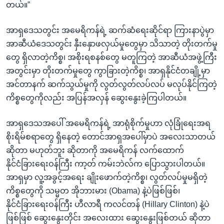
တယ်။”
အာရှဒေသတွင်း အမေရိကန်ရဲ့ ဆက်ဆံရေးဆိုင်ရာ ကြားနာပွဲမှာ
အာဆီယံဒေသတွင်း နှီးနှောဖလှယ်မှုတွေမှာ သိသာတဲ့ တိုးတက်မှု
တွေ ရှိလာတဲ့ကိစ္စ၊ အစိုးရစနစ်တွေ မတူကြတဲ့ အာဆီယံအဖွဲ့ကြီး
အတွင်းမှာ တိုးတက်မှုတွေ ကွာခြားတဲ့ကိစ္စ၊ အာရှနိုင်ငံတချို့မှာ
အင်တာနက် ဆက်သွယ်မှုကို လွတ်လွတ်လပ်လပ် မလုပ်နိုင်ကြတဲ့
ကိစ္စတွေကိုလည်း အပြန်အလှန် ဆွေးနွေးခဲ့ကြပါတယ်။
အာရှဒေသအပေါ် အမေရိကန်ရဲ့ အာရုံစိုက်မှုဟာ လုံခြုံရေးအရ
စိုးရိမ်စရာတွေ ရှိနေတဲ့ တောင်အာရှအပေါ်မှာပဲ အလေးသာတယ်
ဆိုတာ မဟုတ်ဘူး ဆိုတာကို အမေရိကန် လက်ထောက်
နိုင်ငံခြားရေးဝန်ကြီး ကာ့တ် ကမ်းဘဲလ်က ပြောသွားပါတယ်။
အာရှမှာ လူ့အခွင့်အရေး ချိုးဖောက်တဲ့ကိစ္စ၊ လွတ်လပ်မှုမရှိတဲ့
ကိစ္စတွေကို သမ္မတ အိုဘားမား (Obama) နဲ့ပဲဖြစ်ဖြစ်၊
နိုင်ငံခြားရေးဝန်ကြီး ဟီလာရီ ကလင်တန် (Hillary Clinton) နဲ့ပဲ
ဖြစ်ဖြစ် ဆွေးနွေးတိုင်း အလေးထား ဆွေးနွေးဖြစ်တယ် ဆိုတာ