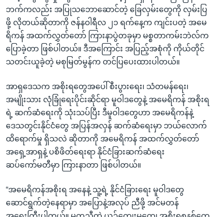
အ
သုတပဒေသာ အင်္ဂလိပ်စာ
ဘက်ကလည်း အပြုသဘောဆောင်တဲ့ ခြေလှမ်းတွေကို လှမ်းပြ
ညွန်း
Learning English
ဖို့ လိုတယ်ဆိုတာကို ဇန်နဝါရီလ ၂၁ ရက်နေ့က ကျင်းပတဲ့ အမေ
စာမျက်နှာ
ရိကန် အထက်လွှတ်တော် ကြားနာပွဲတခုမှာ မစ္စတာကမ်းဘဲလ်က
သို့
ဗွီအိုအေ လူမှုကွန်ယက်များ
ပြောခဲ့တာ ဖြစ်ပါတယ်။ ဒီအကြောင်း အပြည့်အစုံကို ကိုယ်တိုင်
ကျော်
သတင်းယူခဲ့တဲ့ မစုမြတ်မွန်က တင်ပြပေးထားပါတယ်။
ကြည့်
ရန်
အာရှဒေသက အစိုးရတွေအပေါ် စီးပွားရေး၊ သံတမန်ရေး၊
ဘာသာစကားများ
ရှာဖွေ
အမျိုးသား လုံခြုံရေးပိုင်းဆိုင်ရာ မူဝါဒတွေနဲ့ အမေရိကန် အစိုးရ
ရန်
ရဲ့ ဆက်ဆံရေးကို သုံးသပ်ပြီး ဒီမူဝါဒတွေဟာ အမေရိကန်နဲ့
နေရာ
ဒေသတွင်းနိုင်ငံတွေ အပြန်အလှန် ဆက်ဆံရေးမှာ ဘယ်လောက်
သို့
ထိရောက်မှု ရှိသလဲ ဆိုတာကို အမေရိကန် အထက်လွှတ်တော်
ကျော်
အရှေ့အာရှနဲ့ ပစိဖိတ်ရေးရာ နိုင်ငံခြားဆက်ဆံရေး
ရန်
ဆပ်ကော်မတီမှာ ကြားနာတာ ဖြစ်ပါတယ်။
“အမေရိကန်အစိုးရ အနေနဲ့ သူ့ရဲ့ နိုင်ငံခြားရေး မူဝါဒတွေ
ဆောင်ရွက်တဲ့နေရာမှာ အပြောနဲ့အလုပ် ညီဖို့ အင်မတန်
အရေးကြီးပါတယ်။ မတူညီတဲ့ ယဉ်ကျေးမှုတွေ၊ အစိုးရစနစ်တွေ