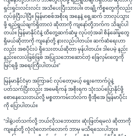
ရှင်းရှင်းလင်းလင်း အသိပေးပြီးသားပါ။ တချို့ကိစ္စတွေကိုလည်း
လုပ်ခဲ့ပြီးပါပြီ။ မြန်မာစစ်အစိုးရ အနေနဲ့ ရှေ့ဆက် ဘာလုပ်သွား
ဖို့ ရည်ရွယ်ချက်ရှိတာလဲ ဆိုတာကို ကျနော်တို့ဘက်က သိချင်ပါ
တယ်။ မြန်မာနိုင်ငံနဲ့ ထိတွေ့ဆက်ဆံမှု လုပ်တဲ့အခါ စိန်ခေါ်မှုတွေ
ရှိမယ်ဆိုတာကို ကျနော်တို့ နားလည်ပါတယ်။ ဆက်ဆံရေးဟာ
လည်း အစပိုင်းပဲ ရှိသေးတယ်ဆိုတာ မှန်ပါတယ်။ ဒါပေမဲ့ နည်း
နည်းလေးပဲဖြစ်ဖြစ် အပြုသဘောဆောင်တဲ့ ခြေလှမ်းတွေကို
မြင်ရဖို့ အရေးကြီးပါတယ်။”
မြန်မာနိုင်ငံမှာ အကြာခင် လုပ်တော့မယ့် ရွေးကောက်ပွဲနဲ့
ပတ်သက်ပြီးလည်း အမေရိကန် အစိုးရက သုံးသပ်ပြောနိုင်ဖို့
စောနေသေးတယ်လို့ မစ္စတာကမ်းဘဲလ်က ဗွီအိုအေ မြန်မာပိုင်း
ကို ပြောပါတယ်။
“ဒါနဲ့ပတ်သက်လို့ ဘယ်လိုသဘောထား ဆုံးဖြတ်ရမလဲ ဆိုတာကို
ကျနော်တို့ လုံလုံလောက်လောက် ဘာမှ မသိရသေးပါဘူး။