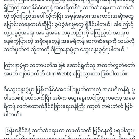
ရှိကြတဲ့ အာရှနိုင်ငံတွေနဲ့ အမေရိကန်ရဲ့ ဆက်ဆံရေးဟာ ဆက်ဆံ
တဲ့ တိုင်းပြည်အပေါ် လိုက်ပြီး အမှန်အမှား၊ အကောင်းအဆိုးတွေ
ပြောင်းလဲနေတယ်ဆိုပြီး စွပ်စွဲခံရမှုတွေ ရှိနိုင်ပါတယ်။ ဒါကြောင့်
လူ့အခွင့်အရေး အခြေအနေ တခုတည်းကို မကြည့်ဘဲ အာရှက
စနစ်ကွဲပြားတဲ့ အစိုးရတွေနဲ့ အမေရိကန် ဆက်ဆံရေးကို ဘယ်လို
သတ်မှတ်လဲ ဆိုတာကို ဒီကြားနာပွဲမှာ ဆွေးနွေးခွင့်ရပါတယ်။”
ကြားနာပွဲမှာ သဘာပတိအဖြစ် ဆောင်ရွက်သူ အထက်လွှတ်တော်
အမတ် ဂျင်မ်ဝက်ဘ် (Jim Webb) ပြောသွားတာ ဖြစ်ပါတယ်။
ဒီဆွေးနွေးပွဲမှာ မြန်မာနိုင်ငံအပေါ် ချမှတ်ထားတဲ့ အမေရိကန်ရဲ့ မူ
ဝါဒသစ်နဲ့ ပတ်သက်ပြီး အဓိက ဆွေးနွေးတင်ပြသူကတော့ အမေ
ရိကန် လက်ထောက်နိုင်ငံခြားရေးဝန်ကြီး ကာ့တ် ကမ်းဘဲလ် ဖြစ်
ပါတယ်။
“မြန်မာနိုင်ငံနဲ့ ဆက်ဆံရေးဟာ တဖက်သတ် ဖြစ်နေလို့ မရပါဘူး။
ကျနော်တို့ဘက်က ဘာတွေလုပ်ဖို့ ရည်ရွယ်ချက်ရှိတယ် ဆိုတာကို