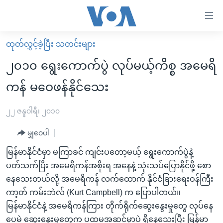
သုံး
ရ
လွယ်ကူ
ထုတ်လွှင့်ခဲ့ပြီး သတင်းများ
မူလစာမျက်နှာ
စေ
၂၀၁၀ ရွေးကောက်ပွဲ လုပ်မယ့်ကိစ္စ အမေရိ
မြန်မာ
သည့်
ကန် မဝေဖန်နိုင်သေး
ကမ္ဘာ့သတင်းများ
Link
ဗွီဒီယို
နိုင်ငံတကာ
၂၂ ဇန္နဝါရီ၊ ၂၀၁၀
များ
သတင်းလွတ်လပ်ခွင့်
အမေရိကန်
ပင်မ
မျှဝေပါ
ရပ်ဝန်းတခု လမ်းတခု အလွန်
တရုတ်
အကြောင်းအရာ
မြန်မာနိုင်ငံမှာ မကြာခင် ကျင်းပတော့မယ့် ရွေးကောက်ပွဲနဲ့
သို့
အင်္ဂလိပ်စာလေ့လာမယ်
အစ္စရေး-ပါလက်စတိုင်း
ပတ်သက်ပြီး အမေရိကန်အစိုးရ အနေနဲ့ သုံးသပ်ပြောနိုင်ဖို့ စော
ကျော်
အပတ်စဉ်ကဏ္ဍများ
အမေရိကန်သုံးအီဒီယံ
နေသေးတယ်လို့ အမေရိကန် လက်ထောက် နိုင်ငံခြားရေးဝန်ကြီး
ကြည့်
ကာ့တ် ကမ်းဘဲလ် (Kurt Campbell) က ပြောပါတယ်။
ရေဒီယိုနှင့်ရုပ်သံ အချက်အလက်များ
မကြေးမုံရဲ့ အင်္ဂလိပ်စာ
ရေဒီယို
ရန်
မြန်မာနိုင်ငံနဲ့ အမေရိကန်ကြား တိုက်ရိုက်ဆွေးနွေးမှုတွေ လုပ်နေ
ပင်မ
ရေဒီယို/တီဗွီအစီအစဉ်
ရုပ်ရှင်ထဲက အင်္ဂလိပ်စာ
တီဗွီ
ပေမဲ့ ဆွေးနွေးမှုတွေက ပထမအဆင့်မှာပဲ ရှိနေသေးပြီး မြန်မာ