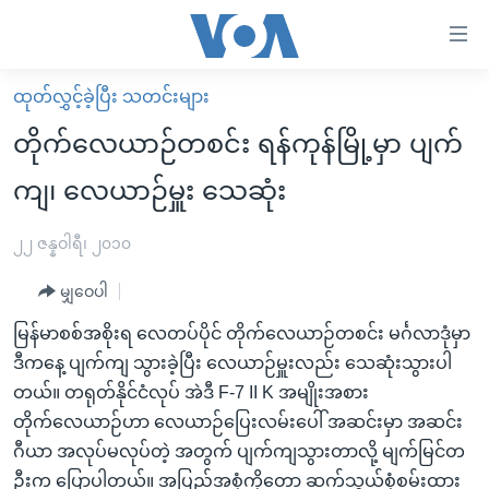
သုံး
ရ
လွယ်ကူ
ထုတ်လွှင့်ခဲ့ပြီး သတင်းများ
မူလစာမျက်နှာ
စေ
တိုက်လေယာဉ်တစင်း ရန်ကုန်မြို့မှာ ပျက်
မြန်မာ
သည့်
ကျ၊ လေယာဉ်မှူး သေဆုံး
ကမ္ဘာ့သတင်းများ
Link
ဗွီဒီယို
နိုင်ငံတကာ
၂၂ ဇန္နဝါရီ၊ ၂၀၁၀
များ
သတင်းလွတ်လပ်ခွင့်
အမေရိကန်
ပင်မ
မျှဝေပါ
ရပ်ဝန်းတခု လမ်းတခု အလွန်
တရုတ်
အကြောင်းအရာ
မြန်မာစစ်အစိုးရ လေတပ်ပိုင် တိုက်လေယာဉ်တစင်း မင်္ဂလာဒုံမှာ
သို့
အင်္ဂလိပ်စာလေ့လာမယ်
အစ္စရေး-ပါလက်စတိုင်း
ဒီကနေ့ ပျက်ကျ သွားခဲ့ပြီး လေယာဉ်မှူးလည်း သေဆုံးသွားပါ
ကျော်
အပတ်စဉ်ကဏ္ဍများ
အမေရိကန်သုံးအီဒီယံ
တယ်။ တရုတ်နိုင်ငံလုပ် အဲဒီ F-7 II K အမျိုးအစား
ကြည့်
တိုက်လေယာဉ်ဟာ လေယာဉ်ပြေးလမ်းပေါ် အဆင်းမှာ အဆင်း
ရေဒီယိုနှင့်ရုပ်သံ အချက်အလက်များ
မကြေးမုံရဲ့ အင်္ဂလိပ်စာ
ရေဒီယို
ရန်
ဂီယာ အလုပ်မလုပ်တဲ့ အတွက် ပျက်ကျသွားတာလို့ မျက်မြင်တ
ပင်မ
ရေဒီယို/တီဗွီအစီအစဉ်
ရုပ်ရှင်ထဲက အင်္ဂလိပ်စာ
တီဗွီ
ဦးက ပြောပါတယ်။ အပြည့်အစုံကိုတော့ ဆက်သွယ်စုံစမ်းထား