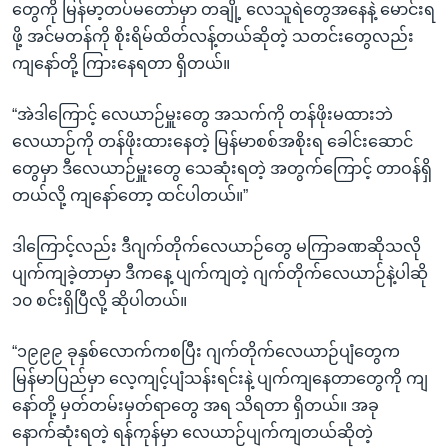
တွေကို မြန်မာ့တပ်မတော်မှာ တချို့ လေသူရဲတွေအနေနဲ့ မောင်းရ
ဖို့ အင်မတန်ကို စိုးရိမ်ထိတ်လန့်တယ်ဆိုတဲ့ သတင်းတွေလည်း
ကျနော်တို့ ကြားနေရတာ ရှိတယ်။
“အဲဒါကြောင့် လေယာဉ်မှူးတွေ အသက်ကို တန်ဖိုးမထားဘဲ
လေယာဉ်ကို တန်ဖိုးထားနေတဲ့ မြန်မာစစ်အစိုးရ ခေါင်းဆောင်
တွေမှာ ဒီလေယာဉ်မှူးတွေ သေဆုံးရတဲ့ အတွက်ကြောင့် တာဝန်ရှိ
တယ်လို့ ကျနော်တော့ ထင်ပါတယ်။”
ဒါကြောင့်လည်း ဒီဂျက်တိုက်လေယာဉ်တွေ မကြာခဏဆိုသလို
ပျက်ကျခဲ့တာမှာ ဒီကနေ့ ပျက်ကျတဲ့ ဂျက်တိုက်လေယာဉ်နဲ့ပါဆို
၁၀ စင်းရှိပြီလို့ ဆိုပါတယ်။
“၁၉၉၉ ခုနှစ်လောက်ကစပြီး ဂျက်တိုက်လေယာဉ်ပျံတွေက
မြန်မာပြည်မှာ လေ့ကျင့်ပျံသန်းရင်းနဲ့ ပျက်ကျနေတာတွေကို ကျ
နော်တို့ မှတ်တမ်းမှတ်ရာတွေ အရ သိရတာ ရှိတယ်။ အခု
နောက်ဆုံးရတဲ့ ရန်ကုန်မှာ လေယာဉ်ပျက်ကျတယ်ဆိုတဲ့