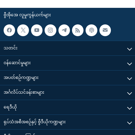
ဗွီအိုအေ လူမှုကွန်ယက်များ
သတင်း
၀န်ဆောင်မှုများ
အပတ်စဉ်ကဏ္ဍများ
အင်္ဂလိပ်သင်ခန်းစာများ
ရေဒီယို
ရုပ်သံအစီအစဉ်နှင့် ဗွီဒီယိုကဏ္ဍများ