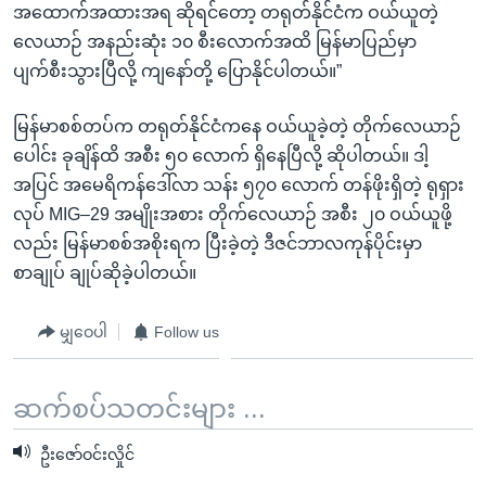
အထောက်အထားအရ ဆိုရင်တော့ တရုတ်နိုင်ငံက ဝယ်ယူတဲ့
လေယာဉ် အနည်းဆုံး ၁၀ စီးလောက်အထိ မြန်မာပြည်မှာ
ပျက်စီးသွားပြီလို့ ကျနော်တို့ ပြောနိုင်ပါတယ်။”
မြန်မာစစ်တပ်က တရုတ်နိုင်ငံကနေ ဝယ်ယူခဲ့တဲ့ တိုက်လေယာဉ်
ပေါင်း ခုချိန်ထိ အစီး ၅၀ လောက် ရှိနေပြီလို့ ဆိုပါတယ်။ ဒါ့
အပြင် အမေရိကန်ဒေါ်လာ သန်း ၅၇၀ လောက် တန်ဖိုးရှိတဲ့ ရုရှား
လုပ် MIG–29 အမျိုးအစား တိုက်လေယာဉ် အစီး ၂၀ ဝယ်ယူဖို့
လည်း မြန်မာစစ်အစိုးရက ပြီးခဲ့တဲ့ ဒီဇင်ဘာလကုန်ပိုင်းမှာ
စာချုပ် ချုပ်ဆိုခဲ့ပါတယ်။
မျှဝေပါ
Follow us
ဆက်စပ်သတင်းများ ...
ဦးဇော်ဝင်းလှိုင်