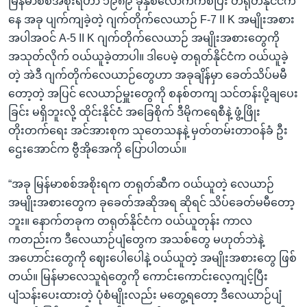
မြန်မာစစ်အစိုးရဟာ ၁၉၈၉ ခုနှစ်လောက်ကစပြီး တရုတ်နိုင်ငံက
နေ အခု ပျက်ကျခဲ့တဲ့ ဂျက်တိုက်လေယာဉ် F-7 II K အမျိုးအစား
အပါအဝင် A-5 II K ဂျက်တိုက်လေယာဉ် အမျိုးအစားတွေကို
အသုတ်လိုက် ဝယ်ယူခဲ့တာပါ။ ဒါပေမဲ့ တရုတ်နိုင်ငံက ဝယ်ယူခဲ့
တဲ့ အဲဒီ ဂျက်တိုက်လေယာဉ်တွေဟာ အခုချိန်မှာ ခေတ်သိပ်မမီ
တော့တဲ့ အပြင် လေယာဉ်မှူးတွေကို စနစ်တကျ သင်တန်းပို့ချပေး
ခြင်း မရှိဘူးလို့ ထိုင်းနိုင်ငံ အခြေစိုက် ဒီမိုကရေစီနဲ့ ဖွံ့ဖြိုး
တိုးတက်ရေး အင်အားစုက သုတေသနနဲ့ မှတ်တမ်းတာဝန်ခံ ဦး
ဌေးအောင်က ဗွီအိုအေကို ပြောပါတယ်။
“အခု မြန်မာစစ်အစိုးရက တရုတ်ဆီက ဝယ်ယူတဲ့ လေယာဉ်
အမျိုးအစားတွေက ခုခေတ်အဆိုအရ ဆိုရင် သိပ်ခေတ်မမီတော့
ဘူး။ နောက်တခုက တရုတ်နိုင်ငံက ဝယ်ယူတုန်း ကာလ
ကတည်းက ဒီလေယာဉ်ပျံတွေက အသစ်တွေ မဟုတ်ဘဲနဲ့
အဟောင်းတွေကို ဈေးပေါပေါနဲ့ ဝယ်ယူတဲ့ အမျိုးအစားတွေ ဖြစ်
တယ်။ မြန်မာလေသူရဲတွေကို ကောင်းကောင်းလေ့ကျင့်ပြီး
ပျံသန်းပေးထားတဲ့ ပုံစံမျိုးလည်း မတွေ့ရတော့ ဒီလေယာဉ်ပျံ