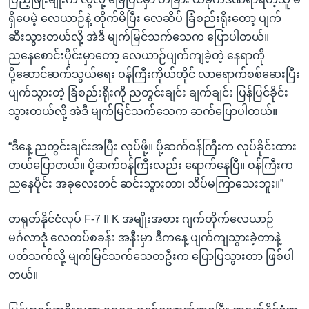
ရှိပေမဲ့ လေယာဉ်နဲ့ တိုက်မိပြီး လေဆိပ် ခြံစည်းရိုးတော့ ပျက်
ဆီးသွားတယ်လို့ အဲဒီ မျက်မြင်သက်သေက ပြောပါတယ်။
ညနေစောင်းပိုင်းမှာတော့ လေယာဉ်ပျက်ကျခဲ့တဲ့ နေရာကို
ပို့ဆောင်ဆက်သွယ်ရေး ဝန်ကြီးကိုယ်တိုင် လာရောက်စစ်ဆေးပြီး
ပျက်သွားတဲ့ ခြံစည်းရိုးကို ညတွင်းချင်း ချက်ချင်း ပြန်ပြင်ခိုင်း
သွားတယ်လို့ အဲဒီ မျက်မြင်သက်သေက ဆက်ပြောပါတယ်။
“ဒီနေ့ ညတွင်းချင်းအပြီး လုပ်ဖို့။ ပို့ဆက်ဝန်ကြီးက လုပ်ခိုင်းထား
တယ်ပြောတယ်။ ပို့ဆက်ဝန်ကြီးလည်း ရောက်နေပြီ။ ဝန်ကြီးက
ညနေပိုင်း အခုလေးတင် ဆင်းသွားတာ၊ သိပ်မကြာသေးဘူး။”
တရုတ်နိုင်ငံလုပ် F-7 II K အမျိုးအစား ဂျက်တိုက်လေယာဉ်
မင်္ဂလာဒုံ လေတပ်စခန်း အနီးမှာ ဒီကနေ့ ပျက်ကျသွားခဲ့တာနဲ့
ပတ်သက်လို့ မျက်မြင်သက်သေတဦးက ပြောပြသွားတာ ဖြစ်ပါ
တယ်။