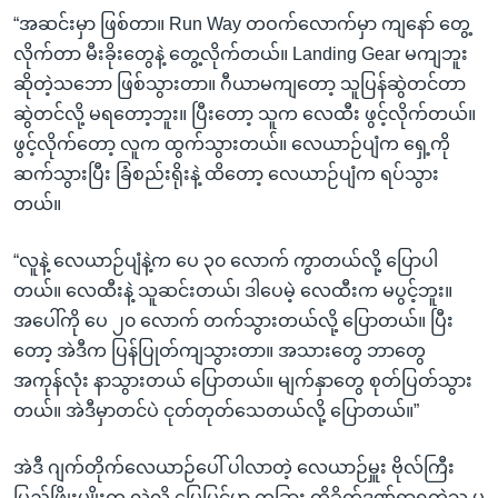
“အဆင်းမှာ ဖြစ်တာ။ Run Way တဝက်လောက်မှာ ကျနော် တွေ့
လိုက်တာ မီးခိုးတွေနဲ့ တွေ့လိုက်တယ်။ Landing Gear မကျဘူး
ဆိုတဲ့သဘော ဖြစ်သွားတာ။ ဂီယာမကျတော့ သူပြန်ဆွဲတင်တာ
ဆွဲတင်လို့ မရတော့ဘူး။ ပြီးတော့ သူက လေထီး ဖွင့်လိုက်တယ်။
ဖွင့်လိုက်တော့ လူက ထွက်သွားတယ်။ လေယာဉ်ပျံက ရှေ့ကို
ဆက်သွားပြီး ခြံစည်းရိုးနဲ့ ထိတော့ လေယာဉ်ပျံက ရပ်သွား
တယ်။
“လူနဲ့ လေယာဉ်ပျံနဲ့က ပေ ၃၀ လောက် ကွာတယ်လို့ ပြောပါ
တယ်။ လေထီးနဲ့ သူဆင်းတယ်၊ ဒါပေမဲ့ လေထီးက မပွင့်ဘူး။
အပေါ်ကို ပေ ၂၀ လောက် တက်သွားတယ်လို့ ပြောတယ်။ ပြီး
တော့ အဲဒီက ပြန်ပြုတ်ကျသွားတာ။ အသားတွေ ဘာတွေ
အကုန်လုံး နာသွားတယ် ပြောတယ်။ မျက်နှာတွေ စုတ်ပြတ်သွား
တယ်။ အဲဒီမှာတင်ပဲ ငုတ်တုတ်သေတယ်လို့ ပြောတယ်။”
အဲဒီ ဂျက်တိုက်လေယာဉ်ပေါ် ပါလာတဲ့ လေယာဉ်မှူး ဗိုလ်ကြီး
ပြည့်ဖြိုးမျိုးက လွဲလို့ မြေပြင်မှာ တခြား ထိခိုက်ဒဏ်ရာရတဲ့သူ မ