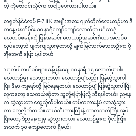
အ
သုတပဒေသာ အင်္ဂလိပ်စာ
တဲ့ ကိုဇော်ဝင်းလှိုင်က တင်ပြပေးထားပါတယ်။
ညွန်း
Learning English
စာမျက်နှာ
တရုတ်နိုင်ငံလုပ် F-7 II K အမျိုးအစား ဂျက်တိုက်လေယာဉ်ဟာ ဒီ
သို့
ဗွီအိုအေ လူမှုကွန်ယက်များ
ကနေ့ မနက်ပိုင်း ၁၀ နာရီကျော်ကျော်လောက်မှာ မင်္ဂလာဒုံ
ကျော်
လေတပ်စခန်းကို ပြန်အဆင်း လေယာဉ်အဆင်းဂီယာ အလုပ်မ
ကြည့်
လုပ်တော့ဘဲ ပျက်ကျသွားခဲ့တာလို့ မျက်မြင်သက်သေတဦးက ဗွီ
ရန်
အိုအေကို ပြောပြပါတယ်။
ဘာသာစကားများ
ရှာဖွေ
ရန်
“ဟုတ်ပါတယ်ခင်ဗျာ။ ခန့်မှန်းချေ ၁၀ နာရီ ၁၅ လောက်မှာပါ။
နေရာ
လေယာဉ်မှူး သေသွားတယ်။ လေယာဉ်ပျံလည်း ပြန်ဆွဲသွားပါ
သို့
ပြီ။ ဒီမှာ ကျနော်တို့ မြင်နေရတယ်၊ လေယာဉ်ပျံ ပြန်ဆွဲသွားပါပြီ။
ကျော်
လူကတော့ သေတယ်ဆိုတာ သူတို့ပြောပြလို့ သိရပါတယ်။ ညနေ
ရန်
က ဆွဲသွားတာ တွေ့လိုက်ပါတယ်။ တပ်ကကားနဲ့ပဲ လာဆွဲသွား
တာ တွေ့လိုက်တယ်။ ဆယ်ဘီးကားကြီးနဲ့ တာလဘတ်ကြီး အုပ်
ပြီးတော့ ဒီညနေကျမှ ဆွဲသွားတယ်။ လေယာဉ်မှူးက ဗိုလ်ကြီး၊
အသက် ၃၀ ကျော်လောက် ရှိမယ်။