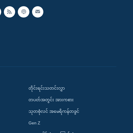
တိုင်းရင်းသတင်းလွှာ
တပတ်အတွင်း အားကစား
သုတစုံလင် အမေရိကန်တခွင်
Gen Z