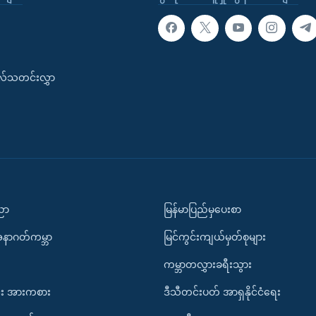
းလ်သတင်းလွှာ
ပညာ
မြန်မာပြည်မှပေးစာ
အနာဂတ်ကမ္ဘာ
မြင်ကွင်းကျယ်မှတ်စုများ
ကမ္ဘာတလွှားခရီးသွား
း အားကစား
ဒီသီတင်းပတ် အာရှနိုင်ငံရေး