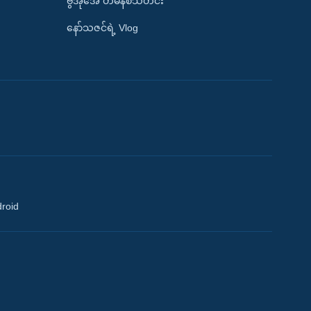
ဗွီအိုအေ တမိနစ်သတင်း
နော်သဇင်ရဲ့ Vlog
droid