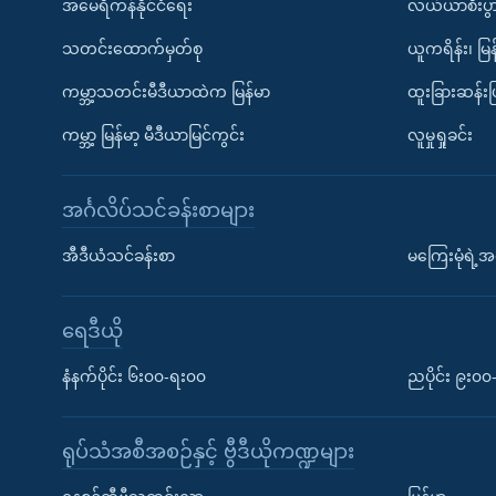
အမေရိကန်နိုင်ငံရေး
လယ်ယာစီးပွ
သတင်းထောက်မှတ်စု
ယူကရိန်း၊ မြန
ကမ္ဘာ့သတင်းမီဒီယာထဲက မြန်မာ
ထူးခြားဆန်း
ကမ္ဘာ့ မြန်မာ့ မီဒီယာမြင်ကွင်း
လူမှုရှုခင်း
အင်္ဂလိပ်သင်ခန်းစာများ
အီဒီယံသင်ခန်းစာ
မကြေးမုံရဲ့အင
ရေဒီယို
နံနက်ပိုင်း ၆း၀၀-ရး၀၀
ညပိုင်း ၉း၀
ရုပ်သံအစီအစဉ်နှင့် ဗွီဒီယိုကဏ္ဍများ