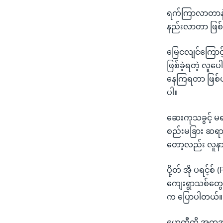
သုတပဒေသာ အင်္ဂလိပ်စာ
အ
ရက်ကြာလာတာနဲ့အမ
ညွန်း
နည်းလာတာ ဖြစ
စာမျက်နှာ
သို့
မြေငလျင်ကြောင့် 
ကျော်
ဖြစ်ခဲ့ရတဲ့ လူ
ကြည့်
နေကြရတာ ဖြစ်ပါ
ရန်
ပါ။
ရှာဖွေ
ရန်
ဆေးကုသခွင့် မရ
နေရာ
စည်းမခြား ဆရာဝ
သို့
တော့လည်း လူနာ
ကျော်
ရန်
ပို့တ် အို ပရင့်စ
ကျေးရွာသစ်တွေမ
က ပြောပါတယ်။
ဟေတီကို အကူအညီတွေ