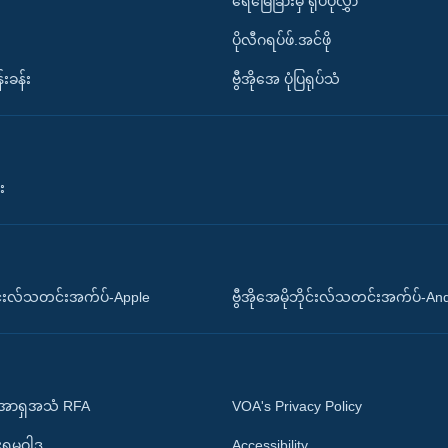
ရေမြေခြားမှ ရုပ်ပုံလွှာ
ပိုလီဂရပ်ဖ်.အင်ဖို
်းခန်း
ဗွီအိုအေ ပုံပြရုပ်သံ
း
ိုင်းလ်သတင်းအက်ပ်-Apple
ဗွီအိုအေမိုဘိုင်းလ်သတင်းအက်ပ်-An
 အာရှအသံ RFA
VOA's Privacy Policy
ုးရမူဝါဒ
Accessibility