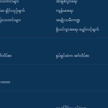
ားသတင်းများ
အာရှစီးပွားရေး
်မာ နှိုင်းယှဉ်ချက်
ကျန်းမာရေး
ပြားသတင်းများ
အမျိုးသမီးကဏ္ဍ
ရိုဟင်ဂျာအရေး မျှော်လင့်ချက်
်္ဂလိပ်စာ
ရုပ်ရှင်ထဲက အင်္ဂလိပ်စာ
၀-၁၀း၀၀