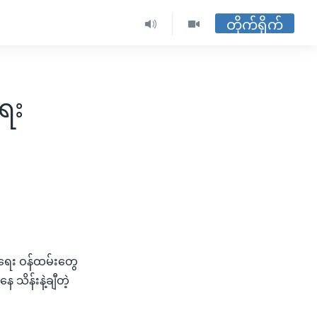
တိုက်ရိုက်
ေး
းရေး ဝန်ထမ်းတွေ
ိန်းနဲ့ချီတဲ့