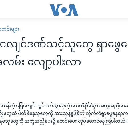
း သတင်းများ
လျင်ဒဏ်သင့်သူတွေ ရှာဖွေရ
အလမ်း လျော့ပါးလာ
ထန်တဲ့ မြေငလျင် လှုပ်ခတ်သွားခဲ့တဲ့ ဟေတီနိုင်ငံမှာ အကူအညီပေ
ထဲ ပိတ်မိနေသူတွေကို အားသွန်ခွန်စိုက် လိုက်လံရှာဖွေနေရာကနေ သ
ရစ်သူတွေကို အကူအညီပေးဖို့ ဇောင်းပေး လုပ်ဆောင်နေကြပါတယ်။