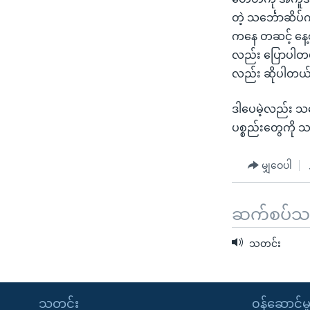
တဲ့ သင်္ဘောဆိပ်
ကနေ တဆင့် နေ့စဉ
လည်း ပြောပါတယ်။ 
လည်း ဆိုပါတယ
ဒါပေမဲ့လည်း သင
ပစ္စည်းတွေကို 
မျှဝေပါ
ဆက်စပ်သတင
သတင်း
သတင်း
၀န်ဆောင်မှ