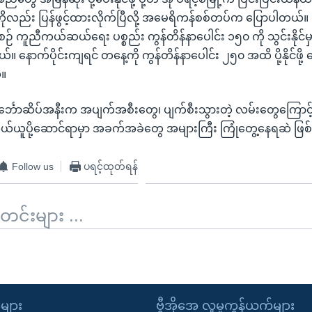
ကိုလည်း ပြန်ဖွင့်ထားလိုက်ပြီလို့ အမေရိကန်စစ်တပ်က ပြောပါတယ်။ 
် ကူညီကယ်ဆယ်ရေး ပစ္စည်း ကွန်တိန်နာပေါင်း ၁၅၀ ကို သွင်းနိုင်မှ
နောက်ပိုင်းကျရင် တနေ့ကို ကွန်တိန်နာပေါင်း ၂၅၀ အထိ ပို့နိုင်ဖို့ မျ
်။
်္ဘောဆိပ်အနီးက အပျက်အစီးတွေ၊ ပျက်စီးသွားတဲ့ လမ်းတွေကြော
သယ်ယူပို့ဆောင်ရာမှာ အခက်အခဲတွေ အများကြီး ကြုံတွေ့နေရဆဲ ဖြ
Follow us
ပရင့်ထုတ်ရန်
်းများ ...
ုများ
ဗွီအိုအေ လူမှုကွန်ယက်များ