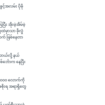
့်အလမ်း ပိုမို
း အိုးမဲ့အိမ်မဲ့
မှာသာ ခိုလှုံ
ောက် ဖြစ်နေတာ
တယ်လို့ နယ်
်င်္ဘောက နေပြီး
 ၄၀၀,၀၀၀ လောက်ကို
စိုးရ အရာရှိတွေ
် ပျက်စီးသွားခဲ့