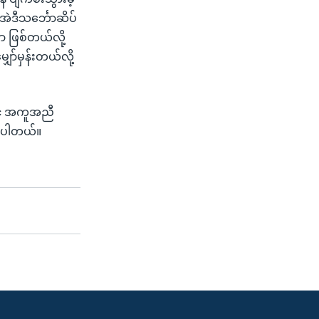
အဲဒီသင်္ဘောဆိပ်
ာ ဖြစ်တယ်လို့
ှော်မှန်းတယ်လို့
င့် အကူအညီ
စ်ပါတယ်။