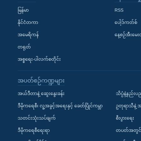
မြန်မာ
RSS
နိုင်ငံတကာ
ပေါ့ဒ်ကတ်စ်
အမေရိကန်
နေ့စဉ်အီးမေ
တရုတ်
အစ္စရေး-ပါလက်စတိုင်း
အပတ်စဉ်ကဏ္ဍများ
အယ်ဒီတာနဲ့ ဆွေးနွေးခန်း
သိပ္ပံနဲ့နည်း
ဒီမိုကရေစီ၊ လူ့အခွင့်အရေးနှင့် ခေတ်ပြိုင်ကမ္ဘာ
ဥတုရာသီနဲ့ 
သတင်းသုံးသပ်ချက်
စီးပွားရေး
ဒီမိုကရေစီရေးရာ
တပတ်အတွင်