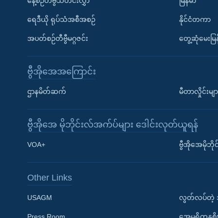
နေ့စဉ်တီဗွီသတင်းလွှာ
မြန်မာ
ရေဒီယို ရုပ်သံအစီအစဉ်
နိုင်ငံတကာ
အပတ်စဉ်တီဗွီမဂ္ဂဇင်း
တွေ့ဆုံမေးမြန
ဗွီအိုအေအကြောင်း
ဌာနမိတ်ဆက်
မီတာလှိုင်းမျာ
ဗွီအိုအေ မိုဘိုင်းလ်အက်ပ်များ ဒေါင်းလုတ်ယူရန်
Learning English
VOA+
ဗွီအိုအေမိုဘ
ဗွီအိုအေ လူမှုကွန်ယက်များ
Other Links
USAGM
လွတ်လပ်တဲ့
Press Room
အေမရိကန္အစိ