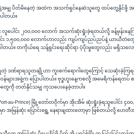
ျှ ပိတ်မိနေတဲ့ အထဲက အသက်ရှင်နေဆဲသူတွေ ထပ်တွေ့နိုင်ဖို့ အခွင
်ပါတယ်။
လူပေါင်း ၂၀၀,၀၀၀ လောက် အသက်ဆုံးရှုံးခဲ့ရတယ်လို့ ခန့်မှန်းနေကြပြီ
ပေါင်း ၁,၅၀၀,၀၀၀ လောက်ဟာလည်း ကျပ်ကျပ်ညပ်ညပ်နဲ့ ယာယီတဲတွေထဲ
တယ်။ တကိုယ်ရေ သန့်ရှင်းရေးဆိုင်ရာ ပံ့ပိုးမှုတွေလည်း မရှိသလ
တဲ့ ဒဏ်ရာရသူတချို့ဟာ ကူးစက်ရောဂါတွေကြောင့် သေဆုံးခဲ့ကြရ
န်များအဖွဲ့က ပြောပါတယ်။ ဗုဒ္ဓဟူးနေ့ကစလို့ အမေရိကန်ရေတပ် စစ
တွေကို တတ်နိုင်သမျှ ကုသပေးနေခဲ့တာပါ။
် (Port-au-Prince) မြို့တော်တဝိုက်မှာ အိုးအိမ် ဆုံးရှုံးခဲ့ရသူပေါင်း
ှာ အမြန်ဆုံး ပြောင်းရွှေ့ နေရာချထားတော့မှာ ဖြစ်တယ်လို့ ဟေတီအ
 အမြန်ဆုံး ပို့ပေးနိုင်ဖို့ ပို့တ် အို ပရင့်စ်မြို့က ပြင်းပြင်းထန်ထန