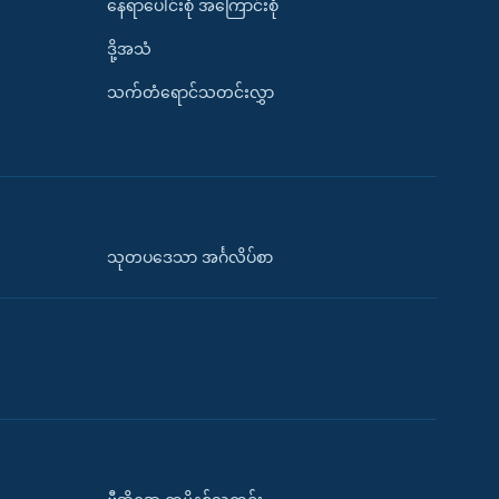
နေရာပေါင်းစုံ အကြောင်းစုံ
ဒို့အသံ
သက်တံရောင်သတင်းလွှာ
သုတပဒေသာ အင်္ဂလိပ်စာ