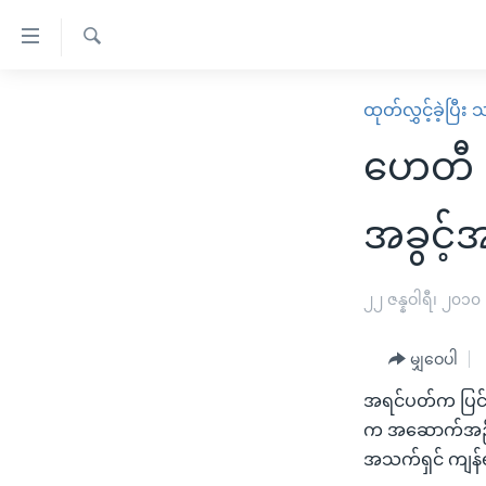
သုံး
ရ
ရှာဖွေ
လွယ်ကူ
မူလစာမျက်နှာ
ထုတ်လွှင့်ခဲ့ပြီ
ရ
စေ
မြန်မာ
လာ
ဟေတီ င
သည့်
ဒ်
ကမ္ဘာ့သတင်းများ
Link
ဗွီဒီယို
နိုင်ငံတကာ
အခွင့်
များ
သတင်းလွတ်လပ်ခွင့်
အမေရိကန်
ပင်မ
ရပ်ဝန်းတခု လမ်းတခု အလွန်
တရုတ်
၂၂ ဇန္နဝါရီ၊ ၂၀၁၀
အကြောင်းအရာ
အင်္ဂလိပ်စာလေ့လာမယ်
အစ္စရေး-ပါလက်စတိုင်း
သို့
မျှဝေပါ
အပတ်စဉ်ကဏ္ဍများ
အမေရိကန်သုံးအီဒီယံ
ကျော်
အရင်ပတ်က ပြင်း
ကြည့်
ရေဒီယိုနှင့်ရုပ်သံ အချက်အလက်များ
မကြေးမုံရဲ့ အင်္ဂလိပ်စာ
ရေဒီယို
က အဆောက်အဦးတွေ
ရန်
ရေဒီယို/တီဗွီအစီအစဉ်
ရုပ်ရှင်ထဲက အင်္ဂလိပ်စာ
တီဗွီ
အသက်ရှင် ကျန်
ပင်မ