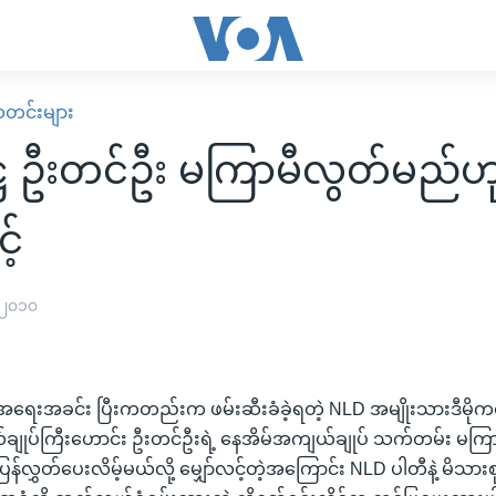
း သတင်းများ
ကဋ္ဌ ဦးတင်ဦး မကြာမီလွတ်မည်
့်
 ၂၀၁၀
အရေးအခင်း ပြီးကတည်းက ဖမ်းဆီးခံခဲ့ရတဲ့ NLD အမျိုးသားဒီမိုကရေစ
ုလ်ချုပ်ကြီးဟောင်း ဦးတင်ဦးရဲ့ နေအိမ်အကျယ်ချုပ် သက်တမ်း မကြာခ
ို ပြန်လွှတ်ပေးလိမ့်မယ်လို့ မျှော်လင့်တဲ့အကြောင်း NLD ပါတီနဲ့ မိသ