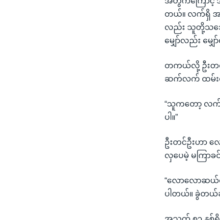
အတွက်ကြောင့် ဒီ
တယ်။ လက်ရှိ အာ
လည်း သူတို့သဘော
မျှော်လည်း မျှေ
တကယ်လို့ ဦးတင်ဦ
ဆက်လက် ထမ်းဆေ
“သူကတော့ လက်ရှ
ပါ။”
ဦးတင်ဦးဟာ လောလ
လှပေမဲ့ မကြာခင်
“လောလောဆယ်တော
ပါတယ်။ ခွဲတယ်
အသက် ၈၃ နှစ်ရှ