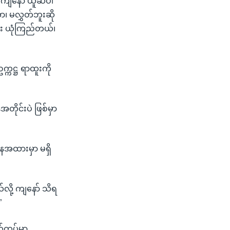
ု့ ကျနော် ယူဆပါ
၊ မလွှတ်ဘူးဆို
ည်း ယုံကြည်တယ်၊
္ကဋ္ဌ ရာထူးကို
ိုင်းပဲ ဖြစ်မှာ
ေအထားမှာ မရှိ
ို့ ကျနော် သိရ
”
်ကပ်မှာ