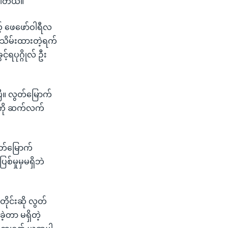
းပါတယ်။
့် ဖေဖော်ဝါရီလ
်းသိမ်းထားတဲ့ရက်
်ရပုဂ္ဂိုလ် ဦး
ီ။ လွတ်မြောက်
ီကို ဆက်လက်
ွတ်မြောက်
စ်မှုမှမရှိဘဲ
ိုင်းဆို လွတ်
့တာ မရှိတဲ့