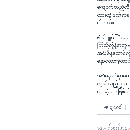
ကျောက်တည်လို့ 
ထားတဲ့ ဒဏ်ရာတွ
ပါတယ်။
ဗိုလ်ချုပ်ကြီးဟ
ကြည်တို့နဲ့အတူ ဖ
အင်းစိန်ထောင်ကိ
နှောင်ထားခဲ့တာပ
အဲဒီနောက်မှာတော
ကွယ်သည့် ဥပဒေနဲ
ထားခဲ့တာ ဖြစ်
မျှဝေပါ
ဆက်စပ်သတင