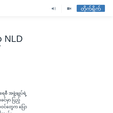
တိုက်ရိုက်
ဟု NLD
ီ အဖွဲ့ချုပ်ရဲ့
င်မှာ ပြည့်
ားစုဝင်တွေက ပြော