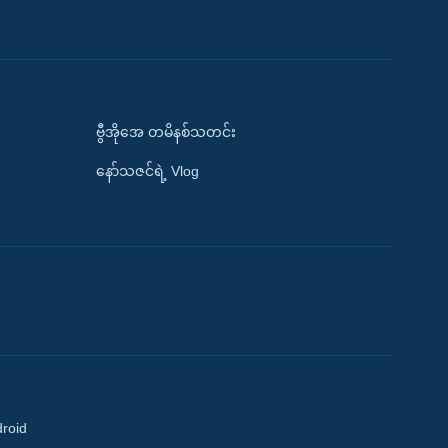
ဗွီအိုအေ တမိနစ်သတင်း
နော်သဇင်ရဲ့ Vlog
droid