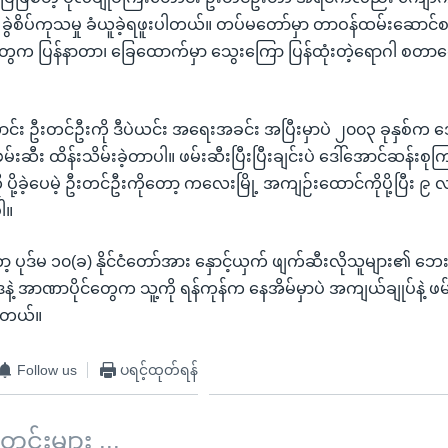
ခွဲစိပ်ကုသမှု ခံယူခဲ့ရဖူးပါတယ်။ တပ်မတော်မှာ တာဝန်ထမ်းဆောင
ေက ပြန်နာတာ၊ ခြေထောက်မှာ သွေးကြော ပြန်ထုံးတဲ့ရောဂါ စတာတွေ 
ောင်း ဦးတင်ဦးကို ဒီပဲယင်း အရေးအခင်း အပြီးမှာပဲ ၂၀၀၃ ခုနှစ်က ဒ
မ်းဆီး ထိန်းသိမ်းခဲ့တာပါ။ ဖမ်းဆီးပြီးပြီးချင်းပဲ ဒေါ်အောင်ဆန်းစုက
ု ပို့ခဲ့ပေမဲ့ ဦးတင်ဦးကိုတော့ ကလေးမြို့ အကျဉ်းထောင်ကိုပို့ပြီး ၉
ါ။
့ ပုဒ်မ ၁၀(ခ) နိုင်ငံတော်အား နှောင့်ယှက် ဖျက်ဆီးလိုသူများ၏ ဘ
့ အာဏာပိုင်တွေက သူ့ကို ရန်ကုန်က နေအိမ်မှာပဲ အကျယ်ချုပ်နဲ့ ဖမ်း
ပါတယ်။
Follow us
ပရင့်ထုတ်ရန်
်းများ ...