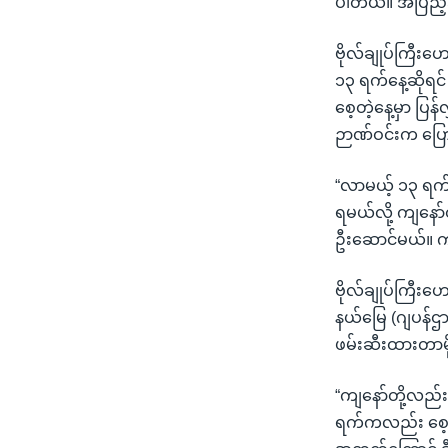
ပါတယ်။ အပြည့်အ
သုတပဒေသာ အင်္ဂလိပ်စာ
အ
ညွန်း
ဗိုလ်ချုပ်ကြီးဟ
စာမျက်နှာ
၁၃ ရက်နေ့ဆိုရင်
သို့
စေ့တဲ့နေ့မှာ ပြန
ကျော်
ဉာဏ်ဝင်းက ပြ
ကြည့်
ရန်
“လာမယ့် ၁၃ ရက်
ရှာဖွေ
ရမယ်လို့ ကျနေ
ရန်
ဦးဆောင်မယ်။ ကျန
နေရာ
သို့
ဗိုလ်ချုပ်ကြီးဟ
ကျော်
နယ်မြေ (ဂျပန်ဌာန
ရန်
ဖမ်းဆီးထားတာမို
“ကျနော်တို့လည်း
ရက်ကလည်း စေ့နေ