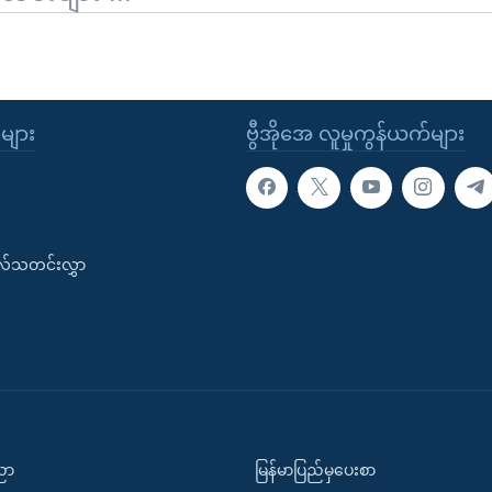
ုများ
ဗွီအိုအေ လူမှုကွန်ယက်များ
းလ်သတင်းလွှာ
ပညာ
မြန်မာပြည်မှပေးစာ