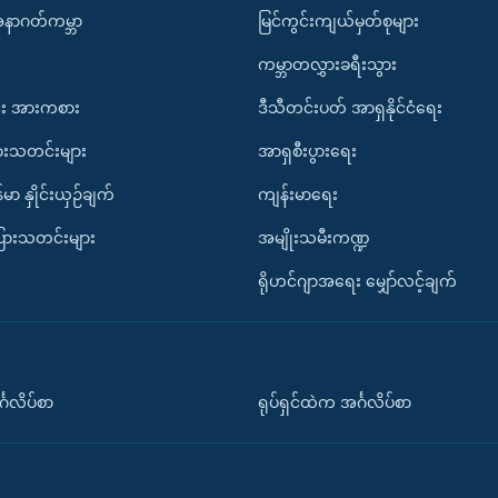
အနာဂတ်ကမ္ဘာ
မြင်ကွင်းကျယ်မှတ်စုများ
ကမ္ဘာတလွှားခရီးသွား
း အားကစား
ဒီသီတင်းပတ် အာရှနိုင်ငံရေး
ားသတင်းများ
အာရှစီးပွားရေး
်မာ နှိုင်းယှဉ်ချက်
ကျန်းမာရေး
ပြားသတင်းများ
အမျိုးသမီးကဏ္ဍ
ရိုဟင်ဂျာအရေး မျှော်လင့်ချက်
်္ဂလိပ်စာ
ရုပ်ရှင်ထဲက အင်္ဂလိပ်စာ