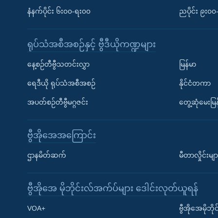
နံနက်ပိုင်း ၆း၀၀-ရး၀၀
ညပိုင်း ၉း၀
ရုပ်သံအစီအစဉ်နှင့် ဗွီဒီယိုကဏ္ဍများ
နေ့စဉ်တီဗွီသတင်းလွှာ
မြန်မာ
ရေဒီယို ရုပ်သံအစီအစဉ်
နိုင်ငံတကာ
အပတ်စဉ်တီဗွီမဂ္ဂဇင်း
တွေ့ဆုံမေးမြန
ဗွီအိုအေအကြောင်း
ဌာနမိတ်ဆက်
မီတာလှိုင်းမျာ
ဗွီအိုအေ မိုဘိုင်းလ်အက်ပ်များ ဒေါင်းလုတ်ယူရန်
Learning English
VOA+
ဗွီအိုအေမိုဘ
ဗွီအိုအေ လူမှုကွန်ယက်များ