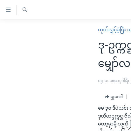
သုံး
ရ
ရှာဖွေ
လွယ်ကူ
မူလစာမျက်နှာ
ထုတ်လွှင့်ခဲ့ပြီ
ရ
စေ
မြန်မာ
လာ
ဒု-ဥက္
သည့်
ဒ်
ကမ္ဘာ့သတင်းများ
Link
ဗွီဒီယို
နိုင်ငံတကာ
မျှော်လင
များ
သတင်းလွတ်လပ်ခွင့်
အမေရိကန်
ပင်မ
ရပ်ဝန်းတခု လမ်းတခု အလွန်
တရုတ်
၀၄ ေဖေဖာ္၀ါရီ၊
အကြောင်းအရာ
အင်္ဂလိပ်စာလေ့လာမယ်
အစ္စရေး-ပါလက်စတိုင်း
သို့
မျှဝေပါ
အပတ်စဉ်ကဏ္ဍများ
အမေရိကန်သုံးအီဒီယံ
ကျော်
မေ ၃၀ ဒီပဲယင်း 
ကြည့်
ရေဒီယိုနှင့်ရုပ်သံ အချက်အလက်များ
မကြေးမုံရဲ့ အင်္ဂလိပ်စာ
ရေဒီယို
ဒုတိယဥက္ကဋ္ဌ ဗိ
ရန်
ရေဒီယို/တီဗွီအစီအစဉ်
ရုပ်ရှင်ထဲက အင်္ဂလိပ်စာ
တီဗွီ
တော့မှာမို့ သူ့က
ပင်မ