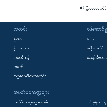
ဦးဇော်ဝင်းလှိုင်
သတင်း
၀န်ဆောင်မှ
မြန်မာ
RSS
နိုင်ငံတကာ
ပေါ့ဒ်ကတ်စ်
အမေရိကန်
နေ့စဉ်အီးမေ
တရုတ်
အစ္စရေး-ပါလက်စတိုင်း
အပတ်စဉ်ကဏ္ဍများ
အယ်ဒီတာနဲ့ ဆွေးနွေးခန်း
သိပ္ပံနဲ့နည်း