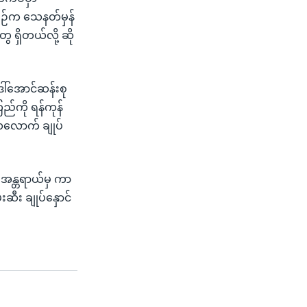
်စဉ်က သေနတ်မှန်
ရှိတယ်လို့ ဆို
ေါ်အောင်ဆန်းစု
ြည်ကို ရန်ကုန်
 လလောက် ချုပ်
ေးအန္တရာယ်မှ ကာ
ဆီး ချုပ်နှောင်