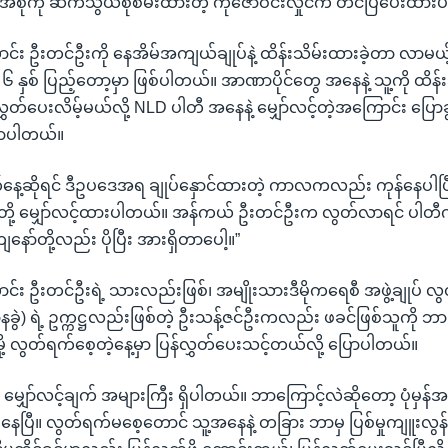
စုံကို ဆက်သွယ်စုံစမ်းထားတဲ့ ကိုဇော်ဝင်းလှိုင်က တင်ပြပေးထာ
ောင်း ဦးတင်ဦးကို နေအိမ်အကျယ်ချုပ်နဲ့ ထိန်းသိမ်းထားခဲ့တာ လာမယ
 ၆ နှစ် ပြည့်တော့မှာ ဖြစ်ပါတယ်။ အာဏာပိုင်တွေ အနေနဲ့ သူ့ကို ထိန
်လွှတ်ပေးလိမ့်မယ်လို့ NLD ပါတီ အနေနဲ့ မျှော်လင့်တဲ့အကြောင်း ပြောခွင့
ောပါတယ်။
နေ့ဆိုရင် ဒီဥပဒေအရ ချုပ်နှောင်ထားတဲ့ ကာလကလည်း ကုန်နေပါပြ
ာ်တို့ မျှော်လင့်ထားပါတယ်။ အန်ကယ် ဦးတင်ဦးက လွတ်လာရင် ပါတ
ော်တို့လည်း ပိုပြီး အားရှိတာပေါ့။”
ောင်း ဦးတင်ဦးရဲ့ သားလည်းဖြစ်၊ အမျိုးသားဒီမိုကရေစီ အဖွဲ့ချုပ် လ
ခွဲ) ရဲ့ ဥက္ကဋ္ဌလည်းဖြစ်တဲ့ ဦးသန့်ဇင်ဦးကလည်း ဖခင်ဖြစ်သူကို ဘာပြ
့ လွတ်ရက်စေ့တဲ့နေ့မှာ ပြန်လွှတ်ပေးသင့်တယ်လို့ ပြောပါတယ်။
 မျှော်လင့်ချက် အများကြီး ရှိပါတယ်။ ဘာကြောင့်လဲဆိုတော့ ပုံမှန်အတ
ပြီ။ လွတ်ရက်မစေ့တောင် သူ့အနေနဲ့ တခြား ဘာမှ ပြစ်မှုကျူးလွန်ခဲ