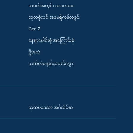
တပတ်အတွင်း အားကစား
သုတစုံလင် အမေရိကန်တခွင်
Gen Z
နေရာပေါင်းစုံ အကြောင်းစုံ
ဒို့အသံ
သက်တံရောင်သတင်းလွှာ
သုတပဒေသာ အင်္ဂလိပ်စာ