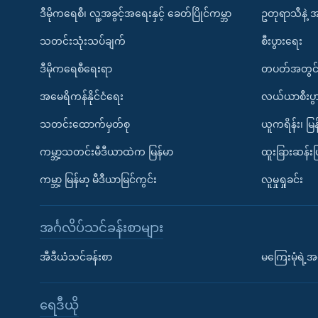
ဒီမိုကရေစီ၊ လူ့အခွင့်အရေးနှင့် ခေတ်ပြိုင်ကမ္ဘာ
ဥတုရာသီနဲ့ 
သတင်းသုံးသပ်ချက်
စီးပွားရေး
ဒီမိုကရေစီရေးရာ
တပတ်အတွင်
အမေရိကန်နိုင်ငံရေး
လယ်ယာစီးပွ
သတင်းထောက်မှတ်စု
ယူကရိန်း၊ မြန
ကမ္ဘာ့သတင်းမီဒီယာထဲက မြန်မာ
ထူးခြားဆန်း
ကမ္ဘာ့ မြန်မာ့ မီဒီယာမြင်ကွင်း
လူမှုရှုခင်း
အင်္ဂလိပ်သင်ခန်းစာများ
အီဒီယံသင်ခန်းစာ
မကြေးမုံရဲ့အင
ရေဒီယို