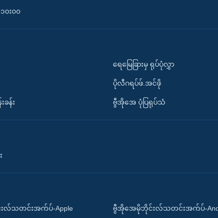
၀-၁၀း၀၀
ရေမြေခြားမှ ရုပ်ပုံလွှာ
ပိုလီဂရပ်ဖ်.အင်ဖို
်းခန်း
ဗွီအိုအေ ပုံပြရုပ်သံ
း
ိုင်းလ်သတင်းအက်ပ်-Apple
ဗွီအိုအေမိုဘိုင်းလ်သတင်းအက်ပ်-An