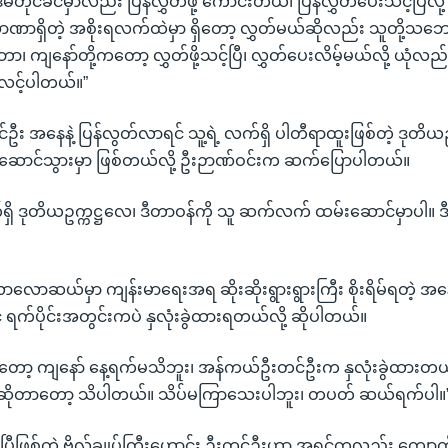
မတိုင်ခင်မှာလည်း ပြန်လွှတ်ဖို့ ကောင်းတယ်၊ ပြန်လွှတ်ပေးသင့်ပြီလိ
ဏာရှိတဲ့ အစိုးရလက်ထဲမှာ ရှိတော့ လွှတ်မယ်ဆိုလည်း သူတို့သဘော
၊ ကျနော်တို့ကတော့ လွှတ်ဖို့သင့်ပြီ၊ လွှတ်ပေးလိမ့်မယ်လို့ ယုံလ
ာ်လင့်ပါတယ်။”
း အနေနဲ့ ပြန်လွတ်လာရင် သူ့ရဲ့ လက်ရှိ ပါတီရာထူးဖြစ်တဲ့ ဒုတိယဥက
ာင်သွားမှာ ဖြစ်တယ်လို့ ဦးဉာဏ်ဝင်းက ဆက်ပြောပါတယ်။
ိ ဒုတိယဥက္ကဋ္ဌလေ၊ ဒီတာဝန်ကို သူ ဆက်လက် ထမ်းဆောင်မှာပါ။ ဒီအတ
ောဆယ်မှာ ကျန်းမာရေးအရ ဆိုးဆိုးရွားရွားကြီး စိုးရိမ်ရတဲ့ အန
 ရက်ပိုင်းအတွင်းကပဲ နှလုံးခွဲထားရတယ်လို့ ဆိုပါတယ်။
့ ကျနော် နေ့ရက်မသိဘူး၊ အန်ကယ်ဦးတင်ဦးက နှလုံးခွဲထားတယ်လ
ဆိုတာတော့ သိပါတယ်။ သိပ်မကြာသေးပါဘူး၊ တပတ် ဆယ်ရက်ပါ။
ိပြီဖြစ်တဲ့ ဗိုလ်ချုပ်ကြီးဟောင်း ဦးတင်ဦးဟာ အရင်ကလည်း ကျောက