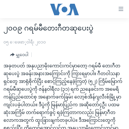
သုံး
ရ
လွယ်ကူ
၂၀၀၉ ဂရမ်မီတေးဂီတဆုပေးပွဲ
မူလစာမျက်နှာ
စေ
မြန်မာ
၀၅ ေဖေဖာ္၀ါရီ၊ ၂၀၁၀
သည့်
ကမ္ဘာ့သတင်းများ
မျှဝေပါ
Link
ဗွီဒီယို
နိုင်ငံတကာ
များ
အခုတပတ် အနုပညာမိုးကောင်းကင်မှာတော့ ဂရမ်မီ တေးဂီတ
သတင်းလွတ်လပ်ခွင့်
အမေရိကန်
ဆုပေးပွဲ အခန်းအနားအကြောင်းကို ကြားရမှာပါ။ ဂီတဝါသနာ
ပင်မ
ရှင်တွေ အာရုံစိုက်ပြီး စောင့်ကြည့်နေခဲ့ကြတဲ့ (၅၂) ကြိမ်မြောက်
ရပ်ဝန်းတခု လမ်းတခု အလွန်
တရုတ်
အကြောင်းအရာ
ဂရမ်မီဆုပေးပွဲကို ဇန်နဝါရီလ (၃၁) ရက် ညနေခင်းက အမေရိ
သို့
အင်္ဂလိပ်စာလေ့လာမယ်
အစ္စရေး-ပါလက်စတိုင်း
ကန်ပြည်ထောင်စု အနောက်ဖက်ခြမ်း လော့စ်အိန်ဂျလီးစ်မြို့မှာ
ကျော်
အပတ်စဉ်ကဏ္ဍများ
အမေရိကန်သုံးအီဒီယံ
ကျင်းပခဲ့ပါတယ်။ ဒီပွဲကို မြန်မာပြည်က အဆိုတော်၄ဦး ပထမ
ကြည့်
ဆုံးအကြိမ် တက်ရောက်ခွင့် ရခဲ့ကြတာကလည်း မြန်မာ့ဂီတ
ရေဒီယိုနှင့်ရုပ်သံ အချက်အလက်များ
မကြေးမုံရဲ့ အင်္ဂလိပ်စာ
ရေဒီယို
ရန်
လောကအတွက် ထူးခြားချက်တခုပါပဲ။ ဒီအကြောင်းတွေကို
ပင်မ
ရေဒီယို/တီဗွီအစီအစဉ်
ရုပ်ရှင်ထဲက အင်္ဂလိပ်စာ
တီဗွီ
စုစည်းပြီး ကိုကျော်အောင်လွင်က အနုပညာမိုးကောင်းကင်မှာ