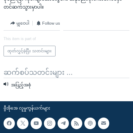
အ
သုတပဒေသာ အင်္ဂလိပ်စာ
တင်ဆက်သွားမှာပါ။
ညွန်း
Learning English
စာမျက်နှာ
မျှဝေပါ
Follow us
သို့
ဗွီအိုအေ လူမှုကွန်ယက်များ
ကျော်
This item is part of
ကြည့်
ရန်
ထုတ်လွှင့်ခဲ့ပြီး သတင်းများ
ဘာသာစကားများ
ရှာဖွေ
ရန်
ဆက်စပ်သတင်းများ ...
နေရာ
သို့
အပြည့်အစုံ
ကျော်
ရန်
ဗွီအိုအေ လူမှုကွန်ယက်များ