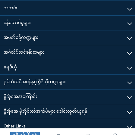
သတင်း
၀န်ဆောင်မှုများ
အပတ်စဉ်ကဏ္ဍများ
အင်္ဂလိပ်သင်ခန်းစာများ
ရေဒီယို
ရုပ်သံအစီအစဉ်နှင့် ဗွီဒီယိုကဏ္ဍများ
ဗွီအိုအေအကြောင်း
ဗွီအိုအေ မိုဘိုင်းလ်အက်ပ်များ ဒေါင်းလုတ်ယူရန်
Other Links