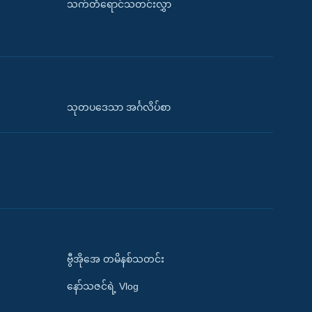
သက်တံရောင်သတင်းလွှာ
သုတပဒေသာ အင်္ဂလိပ်စာ
ဗွီအိုအေ တမိနစ်သတင်း
နော်သဇင်ရဲ့ Vlog