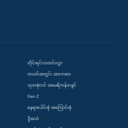
တိုင်းရင်းသတင်းလွှာ
တပတ်အတွင်း အားကစား
သုတစုံလင် အမေရိကန်တခွင်
Gen Z
နေရာပေါင်းစုံ အကြောင်းစုံ
ဒို့အသံ