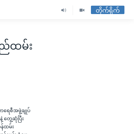
တိုက်ရိုက်
လည်ထမ်း
ရေစီအဖွဲ့ချုပ်
 တွေ့ဆုံပြီး
န်ထမ်း