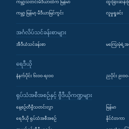
ကမ္ဘာ့သတင်းမီဒီယာထဲက မြန်မာ
ထူးခြားဆန်း
ကမ္ဘာ့ မြန်မာ့ မီဒီယာမြင်ကွင်း
လူမှုရှုခင်း
အင်္ဂလိပ်သင်ခန်းစာများ
အီဒီယံသင်ခန်းစာ
မကြေးမုံရဲ့အင
ရေဒီယို
နံနက်ပိုင်း ၆း၀၀-ရး၀၀
ညပိုင်း ၉း၀
ရုပ်သံအစီအစဉ်နှင့် ဗွီဒီယိုကဏ္ဍများ
နေ့စဉ်တီဗွီသတင်းလွှာ
မြန်မာ
ရေဒီယို ရုပ်သံအစီအစဉ်
နိုင်ငံတကာ