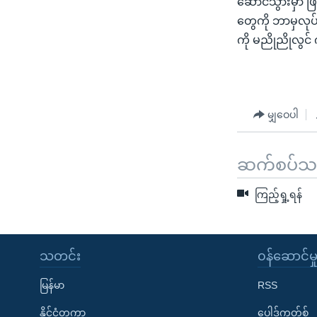
ဆောင်သွားမှာ ဖြစ
သုတပဒေသာ အင်္ဂလိပ်စာ
အ
တွေကို ဘာမှလုပ
ညွန်း
ကို မညိုညိုလွ
စာမျက်နှာ
သို့
ကျော်
ကြည့်
မျှဝေပါ
ရန်
ရှာဖွေ
ရန်
ဆက်စပ်သတင
နေရာ
သို့
ကြည့်ရှု့ရန်
ကျော်
ရန်
သတင်း
၀န်ဆောင်မှ
မြန်မာ
RSS
နိုင်ငံတကာ
ပေါ့ဒ်ကတ်စ်