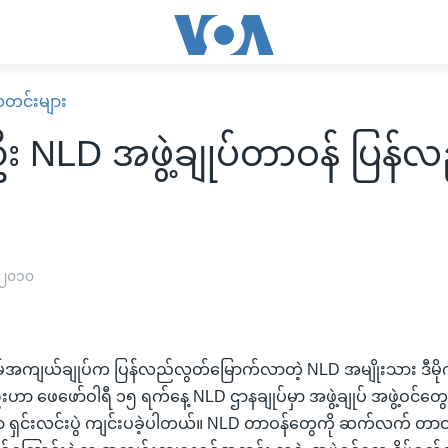
း သတင်းများ
း NLD အဖွဲ့ချုပ်တာဝန် ပြန်
 ၂၀၁၀
မ်အကျယ်ချုပ်က ပြန်လည်လွတ်မြောက်လာတဲ့ NLD အမျိုးသား ဒီမိုက
ဦးဟာ ဖေဖော်ဝါရီ ၁၅ ရက်နေ့ NLD ဌာနချုပ်မှာ အဖွဲ့ချုပ် အဖွဲ့ဝင်တွေနဲ့
 ရှင်းလင်းပွဲ ကျင်းပခဲ့ပါတယ်။ NLD တာဝန်တွေကို ဆက်လက် တာဝ