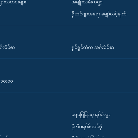
ပြားသတင်းများ
အမျိုးသမီးကဏ္ဍ
ရိုဟင်ဂျာအရေး မျှော်လင့်ချက်
်္ဂလိပ်စာ
ရုပ်ရှင်ထဲက အင်္ဂလိပ်စာ
၀-၁၀း၀၀
ရေမြေခြားမှ ရုပ်ပုံလွှာ
ပိုလီဂရပ်ဖ်.အင်ဖို