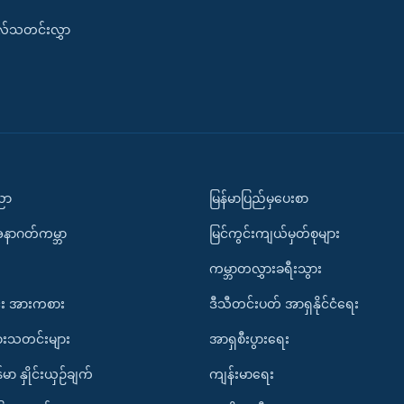
းလ်သတင်းလွှာ
ပညာ
မြန်မာပြည်မှပေးစာ
အနာဂတ်ကမ္ဘာ
မြင်ကွင်းကျယ်မှတ်စုများ
ကမ္ဘာတလွှားခရီးသွား
း အားကစား
ဒီသီတင်းပတ် အာရှနိုင်ငံရေး
ားသတင်းများ
အာရှစီးပွားရေး
်မာ နှိုင်းယှဉ်ချက်
ကျန်းမာရေး