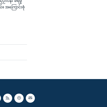
ဉ်းပန်း ခံရမှု
်။ အကြောင်းစုံ