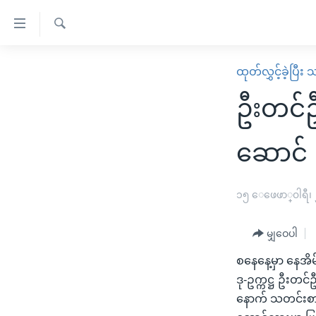
သုံး
ရ
ရှာဖွေ
လွယ်ကူ
မူလစာမျက်နှာ
ထုတ်လွှင့်ခဲ့ပြီ
ရ
စေ
မြန်မာ
လာ
ဦးတင်ဦ
သည့်
ဒ်
ကမ္ဘာ့သတင်းများ
Link
ဗွီဒီယို
နိုင်ငံတကာ
ဆောင်
များ
သတင်းလွတ်လပ်ခွင့်
အမေရိကန်
ပင်မ
ရပ်ဝန်းတခု လမ်းတခု အလွန်
တရုတ်
၁၅ ေဖေဖာ္၀ါရီ၊
အကြောင်းအရာ
အင်္ဂလိပ်စာလေ့လာမယ်
အစ္စရေး-ပါလက်စတိုင်း
သို့
မျှဝေပါ
အပတ်စဉ်ကဏ္ဍများ
အမေရိကန်သုံးအီဒီယံ
ကျော်
စနေနေ့မှာ နေအိ
ကြည့်
ရေဒီယိုနှင့်ရုပ်သံ အချက်အလက်များ
မကြေးမုံရဲ့ အင်္ဂလိပ်စာ
ရေဒီယို
ဒု-ဥက္ကဋ္ဌ ဦးတင်
ရန်
ရေဒီယို/တီဗွီအစီအစဉ်
ရုပ်ရှင်ထဲက အင်္ဂလိပ်စာ
တီဗွီ
နောက် သတင်းစာ
ပင်မ