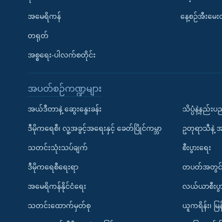
အမေရိကန်
နေ့စဉ်အီးမေ
တရုတ်
အစ္စရေး-ပါလက်စတိုင်း
အပတ်စဉ်ကဏ္ဍများ
အယ်ဒီတာနဲ့ ဆွေးနွေးခန်း
သိပ္ပံနဲ့နည်း
ဒီမိုကရေစီ၊ လူ့အခွင့်အရေးနှင့် ခေတ်ပြိုင်ကမ္ဘာ
ဥတုရာသီနဲ့ 
သတင်းသုံးသပ်ချက်
စီးပွားရေး
ဒီမိုကရေစီရေးရာ
တပတ်အတွင်
အမေရိကန်နိုင်ငံရေး
လယ်ယာစီးပွ
သတင်းထောက်မှတ်စု
ယူကရိန်း၊ မြန