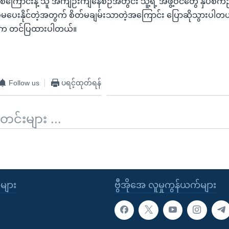
်ကြောင်းနဲ့ သူ အကျဉ်းကျနေစဉ်အတွင်း သူ့ရဲ့ အဖွဲ့ဝင်တွေ နှိပ်စက်ညှ
်မပေးနိုင်တဲ့အတွက် စိတ်မချမ်းသာတဲ့အကြောင်း ပြောဆိုသွားပါတယ
င် က တင်ပြထားပါတယ်။
Follow us
ပရင့်ထုတ်ရန်
်းများ ...
ုများ
ဗွီအိုအေ လူမှုကွန်ယက်များ