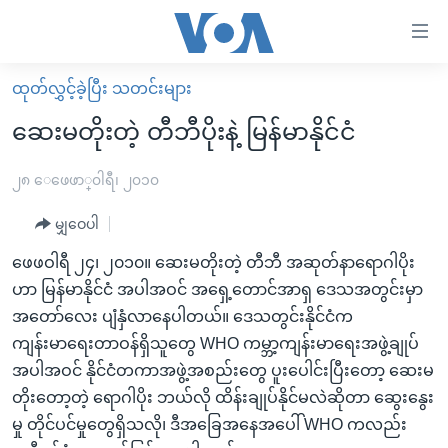
သုံး
ရ
လွယ်ကူ
ထုတ်လွှင့်ခဲ့ပြီး သတင်းများ
မူလစာမျက်နှာ
စေ
ဆေးမတိုးတဲ့ တီဘီပိုးနဲ့ မြန်မာနိုင်ငံ
မြန်မာ
သည့်
ကမ္ဘာ့သတင်းများ
၂၈ ေဖေဖာ္၀ါရီ၊ ၂၀၁၀
Link
ဗွီဒီယို
နိုင်ငံတကာ
မျှဝေပါ
များ
သတင်းလွတ်လပ်ခွင့်
အမေရိကန်
ဖေဖဝါရီ ၂၄၊ ၂၀၁၀။ ဆေးမတိုးတဲ့ တီဘီ အဆုတ်နာရောဂါပိုး
ပင်မ
ရပ်ဝန်းတခု လမ်းတခု အလွန်
တရုတ်
ဟာ မြန်မာနိုင်ငံ အပါအဝင် အရှေ့တောင်အာရှ ဒေသအတွင်းမှာ
အကြောင်းအရာ
အတော်လေး ပျံနှံလာနေပါတယ်။ ဒေသတွင်းနိုင်ငံက
သို့
အင်္ဂလိပ်စာလေ့လာမယ်
အစ္စရေး-ပါလက်စတိုင်း
ကျန်းမာရေးတာဝန်ရှိသူတွေ WHO ကမ္ဘာ့ကျန်းမာရေးအဖွဲ့ချုပ်
ကျော်
အပတ်စဉ်ကဏ္ဍများ
အမေရိကန်သုံးအီဒီယံ
အပါအဝင် နိုင်ငံတကာအဖွဲ့အစည်းတွေ ပူးပေါင်းပြီးတော့ ဆေးမ
ကြည့်
ရေဒီယိုနှင့်ရုပ်သံ အချက်အလက်များ
မကြေးမုံရဲ့ အင်္ဂလိပ်စာ
ရေဒီယို
တိုးတော့တဲ့ ရောဂါပိုး ဘယ်လို ထိန်းချုပ်နိုင်မလဲဆိုတာ ဆွေးနွေး
ရန်
မှု တိုင်ပင်မှုတွေရှိသလို၊ ဒီအခြေအနေအပေါ် WHO ကလည်း
ပင်မ
ရေဒီယို/တီဗွီအစီအစဉ်
ရုပ်ရှင်ထဲက အင်္ဂလိပ်စာ
တီဗွီ