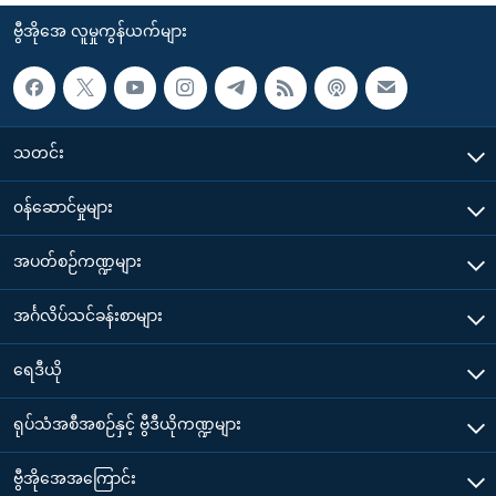
ဗွီအိုအေ လူမှုကွန်ယက်များ
သတင်း
၀န်ဆောင်မှုများ
အပတ်စဉ်ကဏ္ဍများ
အင်္ဂလိပ်သင်ခန်းစာများ
ရေဒီယို
ရုပ်သံအစီအစဉ်နှင့် ဗွီဒီယိုကဏ္ဍများ
ဗွီအိုအေအကြောင်း