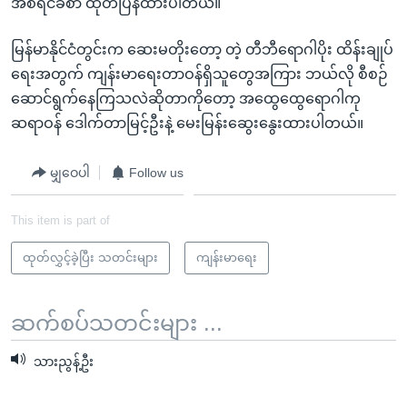
အစီရင်ခံစာ ထုတ်ပြန်ထားပါတယ်။
အ
သုတပဒေသာ အင်္ဂလိပ်စာ
ညွန်း
Learning English
မြန်မာနိုင်ငံတွင်းက ဆေးမတိုးတော့ တဲ့ တီဘီရောဂါပိုး ထိန်းချုပ်
စာမျက်နှာ
ရေးအတွက် ကျန်းမာရေးတာဝန်ရှိသူတွေအကြား ဘယ်လို စီစဉ်
သို့
ဗွီအိုအေ လူမှုကွန်ယက်များ
ဆောင်ရွက်နေကြသလဲဆိုတာကိုတော့ အထွေထွေရောဂါကု
ကျော်
ဆရာဝန် ဒေါက်တာမြင့်ဦးနဲ့ မေးမြန်းဆွေးနွေးထားပါတယ်။
ကြည့်
ရန်
ဘာသာစကားများ
မျှဝေပါ
Follow us
ရှာဖွေ
ရန်
This item is part of
နေရာ
သို့
ထုတ်လွှင့်ခဲ့ပြီး သတင်းများ
ကျန်းမာရေး
ကျော်
ရန်
ဆက်စပ်သတင်းများ ...
သားညွန့်ဦး