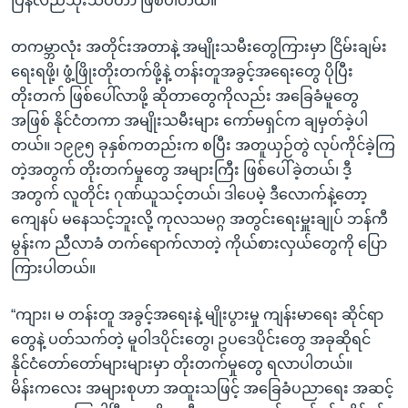
ပြန်လည်သုံးသပ်တာ ဖြစ်ပါတယ်။
တကမ္ဘာလုံး အတိုင်းအတာနဲ့ အမျိုးသမီးတွေကြားမှာ ငြိမ်းချမ်း
ရေးရဖို့၊ ဖွံ့ဖြိုးတိုးတက်ဖို့နဲ့ တန်းတူအခွင့်အရေးတွေ ပိုပြီး
တိုးတက် ဖြစ်ပေါ်လာဖို့ ဆိုတာတွေကိုလည်း အခြေခံမူတွေ
အဖြစ် နိုင်ငံတကာ အမျိုးသမီးများ ကော်မရှင်က ချမှတ်ခဲ့ပါ
တယ်။ ၁၉၉၅ ခုနှစ်ကတည်းက စပြီး အတူယှဉ်တွဲ လုပ်ကိုင်ခဲ့ကြ
တဲ့အတွက် တိုးတက်မှုတွေ အများကြီး ဖြစ်ပေါ်ခဲ့တယ်၊ ဒီ့
အတွက် လူတိုင်း ဂုဏ်ယူသင့်တယ်၊ ဒါပေမဲ့ ဒီလောက်နဲ့တော့
ကျေနပ် မနေသင့်ဘူးလို့ ကုလသမဂ္ဂ အတွင်းရေးမှူးချုပ် ဘန်ကီ
မွန်းက ညီလာခံ တက်ရောက်လာတဲ့ ကိုယ်စားလှယ်တွေကို ပြော
ကြားပါတယ်။
“ကျား၊ မ တန်းတူ အခွင့်အရေးနဲ့ မျိုးပွားမှု ကျန်းမာရေး ဆိုင်ရာ
တွေနဲ့ ပတ်သက်တဲ့ မူဝါဒပိုင်းတွေ၊ ဥပဒေပိုင်းတွေ အခုဆိုရင်
နိုင်ငံတော်တော်များများမှာ တိုးတက်မှုတွေ ရလာပါတယ်။
မိန်းကလေး အများစုဟာ အထူးသဖြင့် အခြေခံပညာရေး အဆင့်