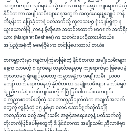
အ
သုတပဒေသာ အင်္ဂလိပ်စာ
အတွက်လည်း လုပ်ရမယ်လို့ မတ်လ ၈ ရက်နေ့မှာ ကျရောက်မယ့်
ညွန်း
Learning English
နိုင်ငံတကာ အမျိုးသမီးများနေ့အတွက် အတွင်းရေးမှူးချုပ် ဘန်
စာမျက်နှာ
ကီမွန်းက ပြောခဲ့တာနဲ့ ပတ်သက်လို့ ကုလသမဂ္ဂ ရုံးချုပ်ရှိရာ န
သို့
ဗွီအိုအေ လူမှုကွန်ယက်များ
ယူးယောက်မြို့ကနေ ဗွီအိုအေ သတင်းထောက် မာဂရက် ဘက်ရှီး
ကျော်
ယား (Margaret Besheer) က သတင်းပေးပို့ထားပါတယ်။
ကြည့်
အပြည့်အစုံကို မမေငြိမ်းက တင်ပြပေးထားပါတယ်။
ရန်
ဘာသာစကားများ
ရှာဖွေ
တကမ္ဘာလုံးမှာ ကျင်းပကြမှာဖြစ်တဲ့ နိုင်ငံတကာ အမျိုးသမီးများ
ရန်
နေ့က လာမယ့် ၈ ရက်နေ့၊ တနင်္လာနေ့မှာမှ ကျရောက်မှာ ဖြစ်ပေမဲ့
နေရာ
ကုလသမဂ္ဂ ရုံးချုပ်မှာတော့ ကမ္ဘာအနှံ့က အမျိုးသမီး ၂,၀၀၀
သို့
ကျော် တက်ရောက်နေတဲ့ နိုင်ငံတကာ အမျိုးသမီးများ ကော်မရှင်
ကျော်
ရဲ့ ညီလာခံနဲ့ စတင်ကျင်းပလိုက်ပြီ ဖြစ်ပါတယ်။ ဘေဂျင်း
ရန်
ကြေညာစာတမ်းဆိုတဲ့ သဘောတူညီချက်ထဲက အချက်အလက်
တွေကို လွန်ခဲ့တဲ့ ၁၅ နှစ်မှာ စတင် ဆောင်ရွက်လိုက်ချိန်
ကတည်းက စလို့ အမျိုးသမီး အခွင့်အရေးတွေနဲ့ ပတ်သက်လို့
တိုးတက်ဖြစ်ပေါ်မှုတွေကို ဒီ နိုင်ငံတကာ အမျိုးသမီး ညီလာခံမှာ