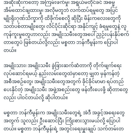
အဆိုးဆုံးကတော့ အကြမ်းဖက်မှု၊ အရွယ်မတိုင်ခင် အဓမ္မ
အိမ်ထောင်ချထားမှု၊ အလိုမတူဘဲ လက်ထပ်ရမှုတွေ အပြင်
မျိုးရိုးဂုဏ်သိက္ခာကို ထိခိုက်စေလို့ ဆိုပြီး မိန်းကလေးတွေကို
သတ်ပစ်တာမျိုးတွေ၊ လိင်ပိုင်းဆိုင်ရာ အနိုင်ကျင့် ခံရမှုတွေနဲ့ လူ
ကုန်ကူးမှုတွေဟာလည်း အမျိုးသမီးတွေအပေါ် ညှဉ်းပန်းနှိပ်စက်
တာတွေပဲ ဖြစ်တယ်လို့လည်း မစ္စတာ ဘန်ကီမွန်းက ပြောပါ
တယ်။
အမျိုးသား၊ အမျိုးသမီး ခွဲခြားဆက်ဆံတာကို တိုက်ဖျက်ရေး
လုပ်ဆောင်ရမယ့် နည်းလမ်းတွေထဲမှာတော့ မျှတ မှန်ကန်တဲ့
အစီအစဉ်တွေ၊ အမျိုးသမီးတွေအတွက် ခိုင်ခိုင်မာမာ ရပ်တည်
ပေးနိုင်တဲ့ အမျိုးသမီး အဖွဲ့အစည်းတွေ ဖန်တီးပေးဖို့ ဆိုတာတွေ
လည်း ပါဝင်တယ်လို့ ဆိုပါတယ်။
မစ္စတာ ဘန်ကီမွန်းက အမျိုးသမီးတွေရဲ့ အဲဒီ အခွင့်အရေးတွေ
အတွက် သူလည်း ဦးဆောင်ပြီး ကြိုးစားသွားမယ်လို့ ပြောပါ
တယ်။ မစ္စတာ ဘန်ကီမွန်းရဲ့ အတွင်းရေးမှူးချုပ် သက်တမ်းတ