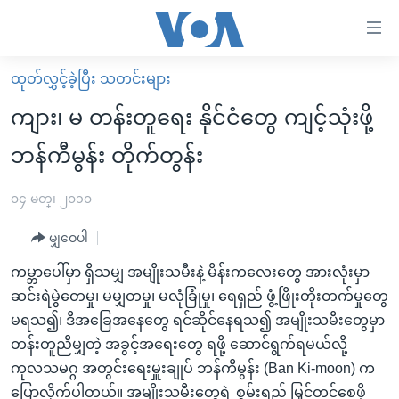
သုံး
ရ
လွယ်ကူ
ထုတ်လွှင့်ခဲ့ပြီး သတင်းများ
မူလစာမျက်နှာ
စေ
ကျား၊ မ တန်းတူရေး နိုင်ငံတွေ ကျင့်သုံးဖို့
မြန်မာ
သည့်
ဘန်ကီမွန်း တိုက်တွန်း
ကမ္ဘာ့သတင်းများ
Link
ဗွီဒီယို
နိုင်ငံတကာ
၀၄ မတ္၊ ၂၀၁၀
များ
သတင်းလွတ်လပ်ခွင့်
အမေရိကန်
ပင်မ
မျှဝေပါ
ရပ်ဝန်းတခု လမ်းတခု အလွန်
တရုတ်
အကြောင်းအရာ
ကမ္ဘာပေါ်မှာ ရှိသမျှ အမျိုးသမီးနဲ့ မိန်းကလေးတွေ အားလုံးမှာ
သို့
အင်္ဂလိပ်စာလေ့လာမယ်
အစ္စရေး-ပါလက်စတိုင်း
ဆင်းရဲမွဲတေမှု၊ မမျှတမှု၊ မလုံခြုံမှု၊ ရေရှည် ဖွံ့ဖြိုးတိုးတက်မှုတွေ
ကျော်
အပတ်စဉ်ကဏ္ဍများ
အမေရိကန်သုံးအီဒီယံ
မရသ၍၊ ဒီအခြေအနေတွေ ရင်ဆိုင်နေရသ၍ အမျိုးသမီးတွေမှာ
ကြည့်
တန်းတူညီမျှတဲ့ အခွင့်အရေးတွေ ရဖို့ ဆောင်ရွက်ရမယ်လို့
ရေဒီယိုနှင့်ရုပ်သံ အချက်အလက်များ
မကြေးမုံရဲ့ အင်္ဂလိပ်စာ
ရေဒီယို
ရန်
ကုလသမဂ္ဂ အတွင်းရေးမှူးချုပ် ဘန်ကီမွန်း (Ban Ki-moon) က
ပင်မ
ရေဒီယို/တီဗွီအစီအစဉ်
ရုပ်ရှင်ထဲက အင်္ဂလိပ်စာ
တီဗွီ
ပြောလိုက်ပါတယ်။ အမျိုးသမီးတွေရဲ့ စွမ်းရည် မြှင့်တင်စေဖို့