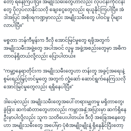
တော့ ရနေကြပါပြီ။ အမျိုးသမီးတွေဟာလည်း လုပ်ငန်းကိုင်ငန်း
တွေ ပိုလုပ်လာနိုင်သလို ချေးငွေတွေလည်း ရယူနိုင်ကြပါပြီ။ အဲ
ဒါအပြင် အစိုးရကဏ္ဍမှာလည်း အမျိုးသမီးတွေ ပါဝင်မှု ပိုများ
လာပါပြီ။”
မစ္စတာ ဘန်ကီမွန်းက ဒီလို အောင်မြင်မှုတွေ ရဖို့အတွက်
အမျိုးသမီးအဖွဲ့တွေ အပါအဝင် လူမှု အဖွဲ့အစည်းတွေမှာ အဓိက
တာဝန်ရှိတယ်လို့လည်း ပြောပါတယ်။
“ကမ္ဘာ့နေရာတိုင်းက အမျိုးသမီးတွေဟာ တန်းတူ အခွင့်အရေးနဲ့
စွမ်းရည်မြှင့်တင်မှုတွေ အတွက် လှုံ့ဆော် ဆောင်ရွက်နေကြသလို
အောင်မြင်မှုတွေလည်း ရရှိနေပါပြီ။”
ဒါပေမဲ့လည်း အမျိုးသမီးတွေအပေါ် တရားမျှတမှု မရှိတာတွေ၊
ခွဲခြား ဆက်ဆံတာတွေဟာလည်း ကမ္ဘာအနှံ့အပြားမှာ ဆက်ရှိနေ
ဦးမှာပါလို့လည်း သူက သတိပေးပါတယ်။ ဒီလို အခြေအနေတွေ
ဟာ အမျိုးသမီးတွေ အပေါ်မှာ ပုံစံအမျိုးမျိုးနဲ့ ရှိနေနိုင်ပြီးတော့