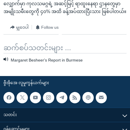
လျှောက်မှာ ကုလသမဂ္ဂရဲ့ အဆင့်မြင့် ရာထူးနေရာ ဌာနတွေမှာ
အမျိုးသမီးတွေကို ၄၀% အထိ ခန့်အပ်ထားပြီးသား ဖြစ်ပါတယ်။
မျှဝေပါ
Follow us
ဆက်စပ်သတင်းများ ...
Margaret Besheer's Report in Burmese
ဗွီအိုအေ လူမှုကွန်ယက်များ
သတင်း
၀န်ဆောင်မှုများ