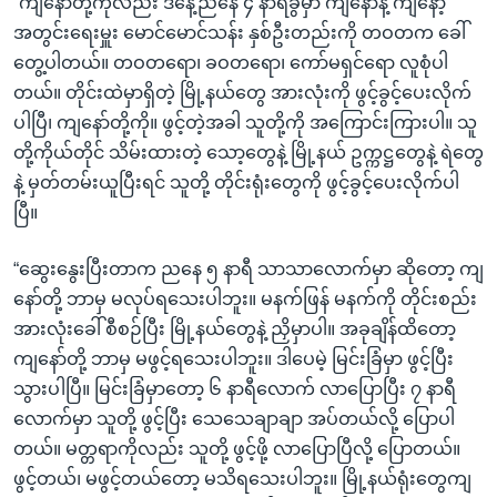
“ကျနော်တို့ကိုလည်း ဒီနေ့ညနေ ၄ နာရီခွဲမှာ ကျနော်နဲ့ ကျနော့်
အတွင်းရေးမှူး မောင်မောင်သန်း နှစ်ဦးတည်းကို တဝတက ခေါ်
တွေ့ပါတယ်။ တဝတရော၊ ခဝတရော၊ ကော်မရှင်ရော လူစုံပါ
တယ်။ တိုင်းထဲမှာရှိတဲ့ မြို့နယ်တွေ အားလုံးကို ဖွင့်ခွင့်ပေးလိုက်
ပါပြီ၊ ကျနော်တို့ကို။ ဖွင့်တဲ့အခါ သူတို့ကို အကြောင်းကြားပါ။ သူ
တို့ကိုယ်တိုင် သိမ်းထားတဲ့ သော့တွေနဲ့ မြို့နယ် ဥက္ကဋ္ဌတွေနဲ့ ရဲတွေ
နဲ့ မှတ်တမ်းယူပြီးရင် သူတို့ တိုင်းရုံးတွေကို ဖွင့်ခွင့်ပေးလိုက်ပါ
ပြီ။
“ဆွေးနွေးပြီးတာက ညနေ ၅ နာရီ သာသာလောက်မှာ ဆိုတော့ ကျ
နော်တို့ ဘာမှ မလုပ်ရသေးပါဘူး။ မနက်ဖြန် မနက်ကို တိုင်းစည်း
အားလုံးခေါ် စီစဉ်ပြီး မြို့နယ်တွေနဲ့ ညှိမှာပါ။ အခုချိန်ထိတော့
ကျနော်တို့ ဘာမှ မဖွင့်ရသေးပါဘူး။ ဒါပေမဲ့ မြင်းခြံမှာ ဖွင့်ပြီး
သွားပါပြီ။ မြင်းခြံမှာတော့ ၆ နာရီလောက် လာပြောပြီး ၇ နာရီ
လောက်မှာ သူတို့ ဖွင့်ပြီး သေသေချာချာ အပ်တယ်လို့ ပြောပါ
တယ်။ မတ္တရာကိုလည်း သူတို့ ဖွင့်ဖို့ လာပြောပြီလို့ ပြောတယ်။
ဖွင့်တယ်၊ မဖွင့်တယ်တော့ မသိရသေးပါဘူး။ မြို့နယ်ရုံးတွေကျ