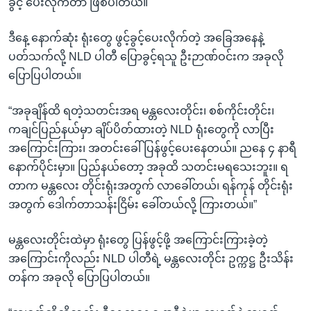
ခွင့် ပေးလိုက်တာ ဖြစ်ပါတယ်။
အ
သုတပဒေသာ အင်္ဂလိပ်စာ
ညွန်း
Learning English
ဒီနေ့ နောက်ဆုံး ရုံးတွေ ဖွင့်ခွင့်ပေးလိုက်တဲ့ အခြေအနေနဲ့
စာမျက်နှာ
ပတ်သက်လို့ NLD ပါတီ ပြောခွင့်ရသူ ဦးဉာဏ်ဝင်းက အခုလို
သို့
ဗွီအိုအေ လူမှုကွန်ယက်များ
ပြောပြပါတယ်။
ကျော်
ကြည့်
“အခုချိန်ထိ ရတဲ့သတင်းအရ မန္တလေးတိုင်း၊ စစ်ကိုင်းတိုင်း၊
ရန်
ဘာသာစကားများ
ကချင်ပြည်နယ်မှာ ချိပ်ပိတ်ထားတဲ့ NLD ရုံးတွေကို လာပြီး
ရှာဖွေ
အကြောင်းကြား၊ အတင်းခေါ် ပြန်ဖွင့်ပေးနေတယ်။ ညနေ ၄ နာရီ
ရန်
နောက်ပိုင်းမှာ။ ပြည်နယ်တော့ အခုထိ သတင်းမရသေးဘူး။ ရ
နေရာ
တာက မန္တလေး တိုင်းရုံးအတွက် လာခေါ်တယ်၊ ရန်ကုန် တိုင်းရုံး
သို့
အတွက် ဒေါက်တာသန်းငြိမ်း ခေါ်တယ်လို့ ကြားတယ်။”
ကျော်
ရန်
မန္တလေးတိုင်းထဲမှာ ရုံးတွေ ပြန်ဖွင့်ဖို့ အကြောင်းကြားခဲ့တဲ့
အကြောင်းကိုလည်း NLD ပါတီရဲ့ မန္တလေးတိုင်း ဥက္ကဋ္ဌ ဦးသိန်း
တန်က အခုလို ပြောပြပါတယ်။