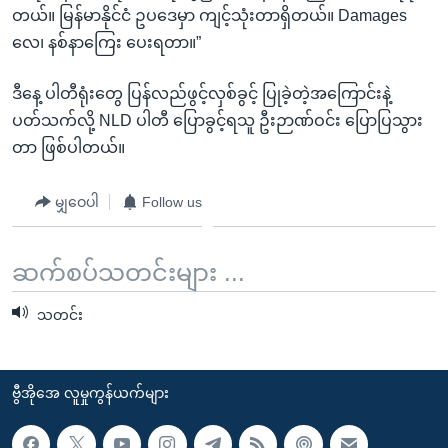
တယ်။ မြန်မာနိုင်ငံ ဥပဒေမှာ ကျင့်သုံးတာရှိတယ်။ Damages
လေ၊ နစ်နာကြေး ပေးရတာ။”
ဒီနေ့ ပါတီရုံးတွေ ပြန်လည်ဖွင့်လှစ်ခွင့် ပြုခဲ့တဲ့အကြောင်းနဲ့
ပတ်သက်လို့ NLD ပါတီ ပြောခွင့်ရသူ ဦးဉာဏ်ဝင်း ပြောပြသွား
တာ ဖြစ်ပါတယ်။
မျှဝေပါ
Follow us
ဆက်စပ်သတင်းများ ...
သတင်း
ဗွီအိုအေ လူမှုကွန်ယက်များ