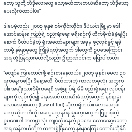
တော့ သူတို့ ဘီဒိုလေးတွေ သော့ခတ်ထားတယ်ဆိုတော့ ဘီဒိုသော့
ပေးလိုက်တာပါပဲ။”
ဒါပေမဲ့လည်း ၂၀၀၃ ခုနှစ် စစ်ကိုင်းတိုင်း၊ ဒီပဲယင်းမြို့မှာ ဒေါ်
အောင်ဆန်းစုကြည်ရဲ့ စည်းရုံးရေး ခရီးစဉ်ကို တိုက်ခိုက်ခံခဲ့ရပြီး
နောက် ပိတ်ပင်ခဲ့တဲ့ ရုံးအတော်များများ အခုမှ ဖွင့်လှစ်ခွင့် ရခဲ့
တာမို့ နစ်နာမှုတွေ ကြုံခဲ့ရတဲ့အတွက် ဒါတွေကို ဥပဒေကြောင်း
အရ တုံ့ပြန်သွားမယ်လို့လည်း ဦးဉာဏ်ဝင်းက ပြောပါတယ်။
“လျော်ကြေးတောင်းဖို့ စဉ်းစားနေတယ်။ ၂၀၀၃ ခုနှစ်၊ မေလ ၃၀
ရက်နေ့ကစပြီး ဒီနေ့အထိ၊ ပိတ်ထားတဲ့ ကာလတခုလုံး အတွက်
ပါ။ အမျိုးသားဒီမိုကရေစီ အဖွဲ့ချုပ်ရဲ့ မိမိ စည်းရုံးရေး လုပ်ငန်း
များကို လုပ်ကိုင်၍ မရအောင် တားဆီးခံရတဲ့အတွက် နစ်နာမှု၊
လောအော့ဖ်တော့ (Law of Tort) ဆိုတာရှိတယ်။ လောအော့ဖ်
တော့ ဆိုတာ ဒီလို အထွေထွေ နစ်နာမှုတွေအတွက် ပြဋ္ဌာန်းတဲ့
ဥပဒေ။ ဒါ တကမ္ဘာလုံး ကျင့်သုံးနေတဲ့ ဥပဒေ။ လောအော့ဖ်တော့
အရ အန်ကယ်တို့က တရားစွဲပြီးတော့ နစ်နာကြေး တောင်းဆိုနိုင်