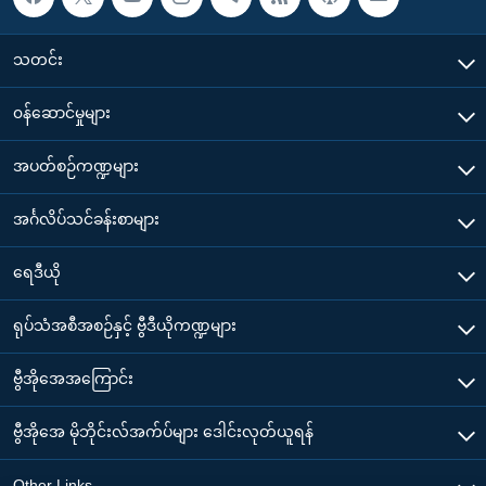
သတင်း
၀န်ဆောင်မှုများ
အပတ်စဉ်ကဏ္ဍများ
အင်္ဂလိပ်သင်ခန်းစာများ
ရေဒီယို
ရုပ်သံအစီအစဉ်နှင့် ဗွီဒီယိုကဏ္ဍများ
ဗွီအိုအေအကြောင်း
ဗွီအိုအေ မိုဘိုင်းလ်အက်ပ်များ ဒေါင်းလုတ်ယူရန်
Other Links