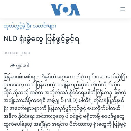
သုံး
ရ
လွယ်ကူ
ထုတ်လွှင့်ခဲ့ပြီး သတင်းများ
မူလစာမျက်နှာ
စေ
NLD ရုံးခွဲတွေ ပြန်ဖွင့်ခွင့်ရ
မြန်မာ
သည့်
ကမ္ဘာ့သတင်းများ
၁၀ မတ္၊ ၂၀၁၀
Link
ဗွီဒီယို
နိုင်ငံတကာ
မျှဝေပါ
များ
သတင်းလွတ်လပ်ခွင့်
အမေရိကန်
မြန်မာစစ်အစိုးရက ဒီနှစ်ထဲ ရွေးကောက်ပွဲ ကျင်းပပေးမယ်ဆိုပြီး
ပင်မ
ရပ်ဝန်းတခု လမ်းတခု အလွန်
တရုတ်
ဥပဒေတွေ ထုတ်ပြန်လာတဲ့ တချိန်တည်းမှာပဲ တိုက်တိုက်ဆိုင်
အကြောင်းအရာ
ဆိုင် ဆိုသလို အဓိက အတိုက်အခံ နိုင်ငံရေးပါတီကြီးတခု ဖြစ်တဲ့
သို့
အင်္ဂလိပ်စာလေ့လာမယ်
အစ္စရေး-ပါလက်စတိုင်း
အမျိုးသားဒီမိုကရေစီ အဖွဲ့ချုပ် (NLD) ပါတီရဲ့ တိုင်းနဲ့ပြည်နယ်
ကျော်
အပတ်စဉ်ကဏ္ဍများ
အမေရိကန်သုံးအီဒီယံ
ရုံး အတော်များများကို ပြန်လည်ဖွင့်လှစ်ခွင့် ပေးလိုက်ပါတယ်။
ကြည့်
ရေဒီယိုနှင့်ရုပ်သံ အချက်အလက်များ
မကြေးမုံရဲ့ အင်္ဂလိပ်စာ
ရေဒီယို
အဓိက နိုင်ငံရေး အင်အားစုတွေ ပါဝင်ခွင့် မရှိတာမို့ ဝေဖန်မှုတွေ
ရန်
ထွက်ပေါ်နေတဲ့ အချိန်မှာ အရင်က ပိတ်ထားတဲ့ ရုံးတွေကို ပြန်ဖွင့်
ပင်မ
ရေဒီယို/တီဗွီအစီအစဉ်
ရုပ်ရှင်ထဲက အင်္ဂလိပ်စာ
တီဗွီ