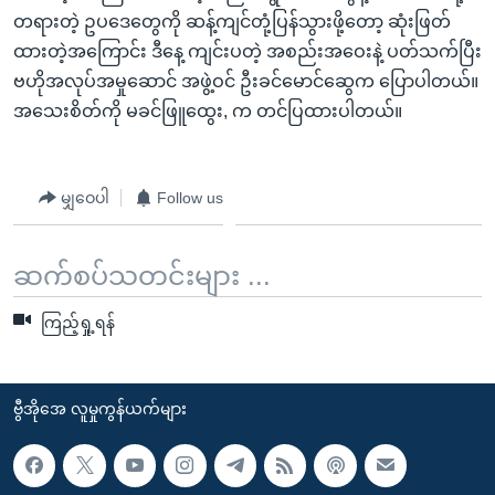
အ
သုတပဒေသာ အင်္ဂလိပ်စာ
တရားတဲ့ ဥပဒေတွေကို ဆန့်ကျင်တုံ့ပြန်သွားဖို့တော့ ဆုံးဖြတ်
ညွန်း
Learning English
ထားတဲ့အကြောင်း ဒီနေ့ ကျင်းပတဲ့ အစည်းအဝေးနဲ့ ပတ်သက်ပြီး
စာမျက်နှာ
ဗဟိုအလုပ်အမှုဆောင် အဖွဲ့ဝင် ဦးခင်မောင်ဆွေက ပြောပါတယ်။
သို့
ဗွီအိုအေ လူမှုကွန်ယက်များ
အသေးစိတ်ကို မခင်ဖြူထွေး, က တင်ပြထားပါတယ်။
ကျော်
ကြည့်
ရန်
မျှဝေပါ
Follow us
ဘာသာစကားများ
ရှာဖွေ
ရန်
ဆက်စပ်သတင်းများ ...
နေရာ
သို့
ကြည့်ရှု့ရန်
ကျော်
ရန်
ဗွီအိုအေ လူမှုကွန်ယက်များ