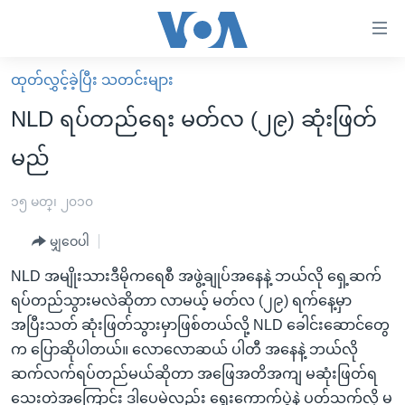
သုံး
ရ
လွယ်ကူ
ထုတ်လွှင့်ခဲ့ပြီး သတင်းများ
မူလစာမျက်နှာ
စေ
NLD ရပ်တည်ရေး မတ်လ (၂၉) ဆုံးဖြတ်
မြန်မာ
သည့်
မည်
ကမ္ဘာ့သတင်းများ
Link
ဗွီဒီယို
နိုင်ငံတကာ
၁၅ မတ္၊ ၂၀၁၀
များ
သတင်းလွတ်လပ်ခွင့်
အမေရိကန်
ပင်မ
မျှဝေပါ
ရပ်ဝန်းတခု လမ်းတခု အလွန်
တရုတ်
အကြောင်းအရာ
NLD အမျိုးသားဒီမိုကရေစီ အဖွဲ့ချုပ်အနေနဲ့ ဘယ်လို ရှေ့ဆက်
သို့
အင်္ဂလိပ်စာလေ့လာမယ်
အစ္စရေး-ပါလက်စတိုင်း
ရပ်တည်သွားမလဲဆိုတာ လာမယ့် မတ်လ (၂၉) ရက်နေ့မှာ
ကျော်
အပတ်စဉ်ကဏ္ဍများ
အမေရိကန်သုံးအီဒီယံ
အပြီးသတ် ဆုံးဖြတ်သွားမှာဖြစ်တယ်လို့ NLD ခေါင်းဆောင်တွေ
ကြည့်
က ပြောဆိုပါတယ်။ လောလောဆယ် ပါတီ အနေနဲ့ ဘယ်လို
ရေဒီယိုနှင့်ရုပ်သံ အချက်အလက်များ
မကြေးမုံရဲ့ အင်္ဂလိပ်စာ
ရေဒီယို
ရန်
ဆက်လက်ရပ်တည်မယ်ဆိုတာ အဖြေအတိအကျ မဆုံးဖြတ်ရ
ပင်မ
ရေဒီယို/တီဗွီအစီအစဉ်
ရုပ်ရှင်ထဲက အင်္ဂလိပ်စာ
တီဗွီ
သေးတဲ့အကြောင်း ဒါပေမဲ့လည်း ရွေးကောက်ပွဲနဲ့ ပတ်သက်လို့ မ