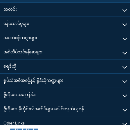
သတင်း
၀န်ဆောင်မှုများ
အပတ်စဉ်ကဏ္ဍများ
အင်္ဂလိပ်သင်ခန်းစာများ
ရေဒီယို
ရုပ်သံအစီအစဉ်နှင့် ဗွီဒီယိုကဏ္ဍများ
ဗွီအိုအေအကြောင်း
ဗွီအိုအေ မိုဘိုင်းလ်အက်ပ်များ ဒေါင်းလုတ်ယူရန်
Other Links