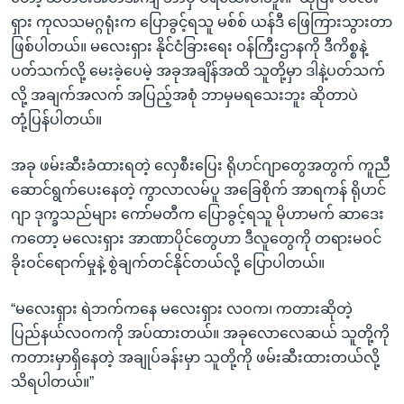
ရှား ကုလသမဂ္ဂရုံးက ပြောခွင့်ရသူ မစ်စ် ယန်ဒီ ဖြေကြားသွားတာ
ဖြစ်ပါတယ်။ မလေးရှား နိုင်ငံခြားရေး ဝန်ကြီးဌာနကို ဒီကိစ္စနဲ့
ပတ်သက်လို့ မေးခဲ့ပေမဲ့ အခုအချိန်အထိ သူတို့မှာ ဒါနဲ့ပတ်သက်
လို့ အချက်အလက် အပြည့်အစုံ ဘာမှမရသေးဘူး ဆိုတာပဲ
တုံ့ပြန်ပါတယ်။
အခု ဖမ်းဆီးခံထားရတဲ့ လှေစီးပြေး ရိုဟင်ဂျာတွေအတွက် ကူညီ
ဆောင်ရွက်ပေးနေတဲ့ ကွာလာလမ်ပူ အခြေစိုက် အာရကန် ရိုဟင်
ဂျာ ဒုက္ခသည်များ ကော်မတီက ပြောခွင့်ရသူ မိုဟာမက် ဆာဒေး
ကတော့ မလေးရှား အာဏာပိုင်တွေဟာ ဒီလူတွေကို တရားမဝင်
ခိုးဝင်ရောက်မှုနဲ့ စွဲချက်တင်နိုင်တယ်လို့ ပြောပါတယ်။
“မလေးရှား ရဲဘက်ကနေ မလေးရှား လဝက၊ ကတားဆိုတဲ့
ပြည်နယ်လဝကကို အပ်ထားတယ်။ အခုလောလေဆယ် သူတို့ကို
ကတားမှာရှိနေတဲ့ အချုပ်ခန်းမှာ သူတို့ကို ဖမ်းဆီးထားတယ်လို့
သိရပါတယ်။”