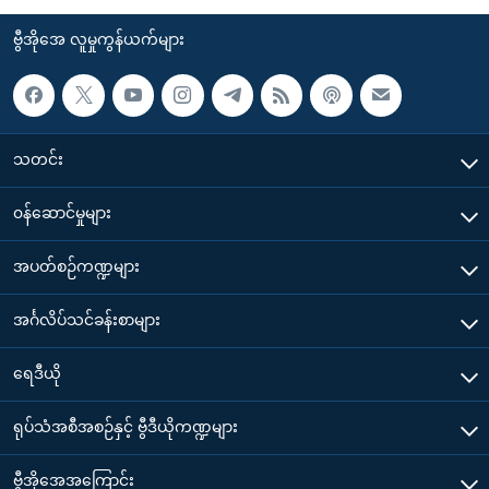
ဗွီအိုအေ လူမှုကွန်ယက်များ
သတင်း
၀န်ဆောင်မှုများ
အပတ်စဉ်ကဏ္ဍများ
အင်္ဂလိပ်သင်ခန်းစာများ
ရေဒီယို
ရုပ်သံအစီအစဉ်နှင့် ဗွီဒီယိုကဏ္ဍများ
ဗွီအိုအေအကြောင်း