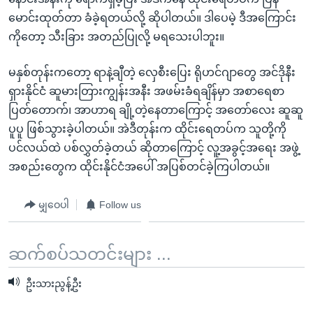
မောင်းထုတ်တာ ခံခဲ့ရတယ်လို့ ဆိုပါတယ်။ ဒါပေမဲ့ ဒီအကြောင်း
ကိုတော့ သီးခြား အတည်ပြုလို့ မရသေးပါဘူး။
မနှစ်တုန်းကတော့ ရာနဲ့ချီတဲ့ လှေစီးပြေး ရိုဟင်ဂျာတွေ အင်ဒိုနီး
ရှားနိုင်ငံ ဆူမားတြားကျွန်းအနီး အဖမ်းခံရချိန်မှာ အစာရေစာ
ပြတ်တောက်၊ အာဟာရ ချို့တဲ့နေတာကြောင့် အတော်လေး ဆူဆူ
ပူပူ ဖြစ်သွားခဲ့ပါတယ်။ အဲဒီတုန်းက ထိုင်းရေတပ်က သူတို့ကို
ပင်လယ်ထဲ ပစ်လွှတ်ခဲ့တယ် ဆိုတာကြောင့် လူ့အခွင့်အရေး အဖွဲ့
အစည်းတွေက ထိုင်းနိုင်ငံအပေါ် အပြစ်တင်ခဲ့ကြပါတယ်။
မျှဝေပါ
Follow us
ဆက်စပ်သတင်းများ ...
ဦးသားညွန့်ဦး