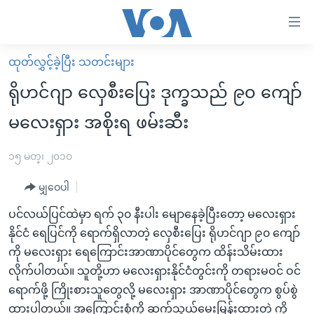
သုံး
ရ
လွယ်ကူ
ထုတ်လွှင့်ခဲ့ပြီး သတင်းများ
မူလစာမျက်နှာ
စေ
ရိုဟင်ဂျာ လှေစီးပြေး ဒုက္ခသည် ၉၀ ကျော်
မြန်မာ
သည့်
မလေးရှား အစိုးရ ဖမ်းဆီး
ကမ္ဘာ့သတင်းများ
Link
ဗွီဒီယို
နိုင်ငံတကာ
၁၅ မတ္၊ ၂၀၁၀
များ
သတင်းလွတ်လပ်ခွင့်
အမေရိကန်
ပင်မ
မျှဝေပါ
ရပ်ဝန်းတခု လမ်းတခု အလွန်
တရုတ်
အကြောင်းအရာ
ပင်လယ်ပြင်ထဲမှာ ရက် ၃၀ နီးပါး မျောနေခဲ့ပြီးတော့ မလေးရှား
သို့
အင်္ဂလိပ်စာလေ့လာမယ်
အစ္စရေး-ပါလက်စတိုင်း
နိုင်ငံ ရေပြင်ကို ရောက်ရှိလာတဲ့ လှေစီးပြေး ရိုဟင်ဂျာ ၉၀ ကျော်
ကျော်
အပတ်စဉ်ကဏ္ဍများ
အမေရိကန်သုံးအီဒီယံ
ကို မလေးရှား ရေကြောင်းအာဏာပိုင်တွေက ထိန်းသိမ်းထား
ကြည့်
လိုက်ပါတယ်။ သူတို့ဟာ မလေးရှားနိုင်ငံတွင်းကို တရားမဝင် ဝင်
ရေဒီယိုနှင့်ရုပ်သံ အချက်အလက်များ
မကြေးမုံရဲ့ အင်္ဂလိပ်စာ
ရေဒီယို
ရန်
ရောက်ဖို့ ကြိုးစားသူတွေလို့ မလေးရှား အာဏာပိုင်တွေက စွပ်စွဲ
ပင်မ
ရေဒီယို/တီဗွီအစီအစဉ်
ရုပ်ရှင်ထဲက အင်္ဂလိပ်စာ
တီဗွီ
ထားပါတယ်။ အကြောင်းစုံကို ဆက်သွယ်မေးမြန်းထားတဲ့ ကို