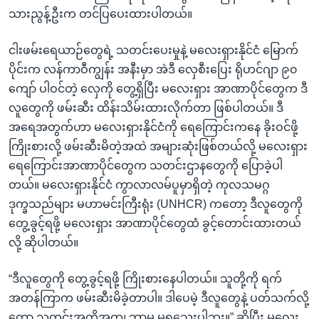
အ
သုတပဒေသာ အင်္ဂလိပ်စာ
သားညွန့်ဦးက တင်ပြပေးထားပါတယ်။
ညွန်း
Learning English
စာမျက်နှာ
ငါးဖမ်းရေယာဉ်တွေရဲ့ သတင်းပေးမှုနဲ့ မလေးရှားနိုင်ငံ မြောက်
သို့
ဗွီအိုအေ လူမှုကွန်ယက်များ
ပိုင်းက လန်ကာဝီကျွန်း အနီးမှာ အဲဒီ လှေစီးပြေး ရိုဟင်ဂျာ ၉၀
ကျော်
ကျော် ပါဝင်တဲ့ လှေကို တွေ့ရှိပြီး မလေးရှား အာဏာပိုင်တွေက ဒီ
ကြည့်
လူတွေကို ဖမ်းဆီး ထိန်းသိမ်းထားလိုက်တာ ဖြစ်ပါတယ်။ ဒီ
ရန်
အရေအတွက်ဟာ မလေးရှားနိုင်ငံကို ရေကြောင်းကနေ ခိုးဝင်ဖို့
ဘာသာစကားများ
ရှာဖွေ
ကြိုးစားလို့ ဖမ်းဆီးမိတဲ့အထဲ အများဆုံးဖြစ်တယ်လို့ မလေးရှား
ရန်
ရေကြောင်းအာဏာပိုင်တွေက သတင်းဌာနတွေကို ပြောခဲ့ပါ
နေရာ
တယ်။ မလေးရှားနိုင်ငံ ကွာလာလမ်ပူမှာရှိတဲ့ ကုလသမဂ္ဂ
သို့
ဒုက္ခသည်များ မဟာမင်းကြီးရုံး (UNHCR) ကတော့ ဒီလူတွေကို
ကျော်
တွေ့ခွင့်ရဖို့ မလေးရှား အာဏာပိုင်တွေထံ ခွင့်တောင်းထားတယ်
ရန်
လို့ ဆိုပါတယ်။
“ဒီလူတွေကို တွေ့ခွင့်ရဖို့ ကြိုးစားနေပါတယ်။ သူတို့ကို ရက်
အတန်ကြာက ဖမ်းဆီးမိခဲ့တာပါ။ ဒါပေမဲ့ ဒီလူတွေနဲ့ ပတ်သက်လို့
တော့ သတင်းအတိအကျ ဘာမှ မရသေးပါဘူး။” ဆိုပြီး မလေး