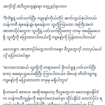
အကိုတို့ အဲဒီလူတွေနဲ့ရော တွေ့ခွင့်ရလား။
“ဒီကိစ္စနဲ့ ပတ်သက်ပြီး ကျနော်ကိုယ်တိုင် ဆက်သွယ်ခဲ့ပါတယ်၊
လန်ကာဝီ ရဲစခန်းနဲ့။ ရဲစခန်းက သူတို့ကြားတာ အကြီးအကဲ
အာဏာပိုင်တွေက သူတို့နဲ့ ပတ်သက်ပြီးတော့ ဘာမှ အဖြေမပေး
ဖို့ သူတို့ကို ပြောထားပါတယ်လို့ ကျနော့်ကို ပြန်ထားပါတယ်။”
မလေးရှား အာဏာပိုင်တွေဘက်ကရော ဒီလူတွေကို ဘာလုပ်မယ်
လို့ ပြောလဲခင်ဗျ။
“လောလောဆယ် သူတို့ကို တရားမဝင် ခိုးဝင်မှုနဲ့ ပတ်သက်ပြီး
တော့ အရေးယူမယ်ဆိုပြီး ကြားပါတယ်။ ဒါပေမဲ့ တိတိကျကျ
ကျနော့်ကို ပြောထားတာ တခုမှ မရှိပါဘူး။”
မိုဟာမက် ဆာဒေး အဆိုအရတော့ ဒီလူတွေဟာ မလေးရှားနိုင်ငံ
က လန်ကာဝီကျွန်းကို ရောက်မလာခင်မှာ ထိုင်းနိုင်ငံ တောင်ပိုင်း ရ
နောင်းအနီးကို ရောက်ရှိခဲ့ပြီး အဲဒီကနေ ထိုင်းရေတပ်က ပြန်