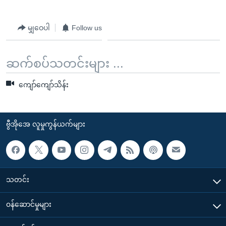
အ
သုတပဒေသာ အင်္ဂလိပ်စာ
ညွန်း
Learning English
မျှဝေပါ
Follow us
စာမျက်နှာ
သို့
ဗွီအိုအေ လူမှုကွန်ယက်များ
ကျော်
ဆက်စပ်သတင်းများ ...
ကြည့်
ရန်
ကျော်ကျော်သိန်း
ဘာသာစကားများ
ရှာဖွေ
ရန်
ဗွီအိုအေ လူမှုကွန်ယက်များ
နေရာ
သို့
ကျော်
ရန်
သတင်း
၀န်ဆောင်မှုများ