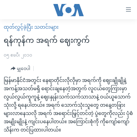
သုံး
ရ
လွယ်ကူ
ထုတ်လွှင့်ခဲ့ပြီး သတင်းများ
မူလစာမျက်နှာ
စေ
ရန်ကုန်က အရက် ဈေးကွက်
မြန်မာ
သည့်
ကမ္ဘာ့သတင်းများ
၀၅ ဧၿပီ၊ ၂၀၁၀
Link
ဗွီဒီယို
နိုင်ငံတကာ
မျှဝေပါ
များ
သတင်းလွတ်လပ်ခွင့်
အမေရိကန်
မြန်မာနိုင်ငံအတွင်း နေရာတိုင်းလိုလိုမှာ အရက်ကို ဈေးချိုချိုနဲ့
ပင်မ
ရပ်ဝန်းတခု လမ်းတခု အလွန်
တရုတ်
အကန့်အသတ်မရှိ ရောင်းချနေတဲ့အတွက် လူငယ်တွေကြားမှာ
အကြောင်းအရာ
လွယ်လွယ်ကူကူနဲ့ ဈေးနှုန်းသက်သက်သာသာနဲ့ ဝယ်ယူသောက်
သို့
အင်္ဂလိပ်စာလေ့လာမယ်
အစ္စရေး-ပါလက်စတိုင်း
သုံးလို့ ရနေပါတယ်။ အရက် သောက်သုံးသူတွေ တနေ့တခြား
ကျော်
အပတ်စဉ်ကဏ္ဍများ
အမေရိကန်သုံးအီဒီယံ
များလာနေသလို အရက် အရောင်းမြှင့်တင်တဲ့ ပွဲတွေကိုလည်း ပုံစံ
ကြည့်
ရေဒီယိုနှင့်ရုပ်သံ အချက်အလက်များ
မကြေးမုံရဲ့ အင်္ဂလိပ်စာ
ရေဒီယို
အမျိုးမျိုးနဲ့ ကျင်းပနေပါတယ်။ အကြောင်းစုံကို ကိုကျော်ကျော်
ရန်
သိန်းက တင်ပြထားပါတယ်။
ပင်မ
ရေဒီယို/တီဗွီအစီအစဉ်
ရုပ်ရှင်ထဲက အင်္ဂလိပ်စာ
တီဗွီ