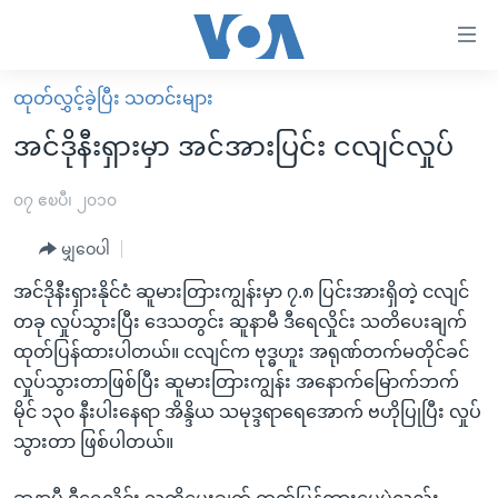
သုံး
ရ
လွယ်ကူ
ထုတ်လွှင့်ခဲ့ပြီး သတင်းများ
မူလစာမျက်နှာ
စေ
အင်ဒိုနီးရှားမှာ အင်အားပြင်း ငလျင်လှုပ်
မြန်မာ
သည့်
ကမ္ဘာ့သတင်းများ
၀၇ ဧၿပီ၊ ၂၀၁၀
Link
ဗွီဒီယို
နိုင်ငံတကာ
မျှဝေပါ
များ
သတင်းလွတ်လပ်ခွင့်
အမေရိကန်
အင်ဒိုနီးရှားနိုင်ငံ ဆူမားတြားကျွန်းမှာ ၇.၈ ပြင်းအားရှိတဲ့ ငလျင်
ပင်မ
ရပ်ဝန်းတခု လမ်းတခု အလွန်
တရုတ်
တခု လှုပ်သွားပြီး ဒေသတွင်း ဆူနာမီ ဒီရေလှိုင်း သတိပေးချက်
အကြောင်းအရာ
ထုတ်ပြန်ထားပါတယ်။ ငလျင်က ဗုဒ္ဓဟူး အရုဏ်တက်မတိုင်ခင်
သို့
အင်္ဂလိပ်စာလေ့လာမယ်
အစ္စရေး-ပါလက်စတိုင်း
လှုပ်သွားတာဖြစ်ပြီး ဆူမားတြားကျွန်း အနောက်မြောက်ဘက်
ကျော်
အပတ်စဉ်ကဏ္ဍများ
အမေရိကန်သုံးအီဒီယံ
မိုင် ၁၃၀ နီးပါးနေရာ အိန္ဒိယ သမုဒ္ဒရာရေအောက် ဗဟိုပြုပြီး လှုပ်
ကြည့်
ရေဒီယိုနှင့်ရုပ်သံ အချက်အလက်များ
မကြေးမုံရဲ့ အင်္ဂလိပ်စာ
ရေဒီယို
သွားတာ ဖြစ်ပါတယ်။
ရန်
ပင်မ
ရေဒီယို/တီဗွီအစီအစဉ်
ရုပ်ရှင်ထဲက အင်္ဂလိပ်စာ
တီဗွီ