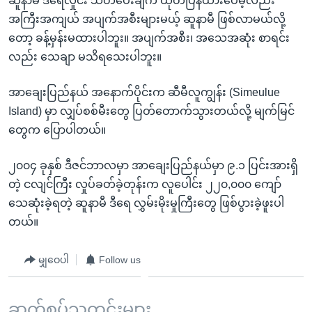
ဆူနာမီ ဒီရေလှိုင်း သတိပေးချက် ထုတ်ပြန်ထားပေမဲ့လည်း
အ
သုတပဒေသာ အင်္ဂလိပ်စာ
အကြီးအကျယ် အပျက်အစီးများမယ့် ဆူနာမီ ဖြစ်လာမယ်လို့
ညွန်း
Learning English
တော့ ခန့်မှန်းမထားပါဘူး။ အပျက်အစီး၊ အသေအဆုံး စာရင်း
စာမျက်နှာ
လည်း သေချာ မသိရသေးပါဘူး။
သို့
ဗွီအိုအေ လူမှုကွန်ယက်များ
ကျော်
အာချေးပြည်နယ် အနောက်ပိုင်းက ဆီမီလူကျွန်း (Simeulue
ကြည့်
Island) မှာ လျှပ်စစ်မီးတွေ ပြတ်တောက်သွားတယ်လို့ မျက်မြင်
ရန်
ဘာသာစကားများ
တွေက ပြောပါတယ်။
ရှာဖွေ
ရန်
၂၀၀၄ ခုနှစ် ဒီဇင်ဘာလမှာ အာချေးပြည်နယ်မှာ ၉.၁ ပြင်းအားရှိ
နေရာ
တဲ့ ငလျင်ကြီး လှုပ်ခတ်ခဲ့တုန်းက လူပေါင်း ၂၂၀,၀၀၀ ကျော်
သို့
သေဆုံးခဲ့ရတဲ့ ဆူနာမီ ဒီရေ လွှမ်းမိုးမှုကြီးတွေ ဖြစ်ပွားခဲ့ဖူးပါ
ကျော်
တယ်။
ရန်
မျှဝေပါ
Follow us
ဆက်စပ်သတင်းများ ...