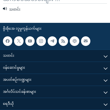
သတင်း
ဗွီအိုအေ လူမှုကွန်ယက်များ
သတင်း
၀န်ဆောင်မှုများ
အပတ်စဉ်ကဏ္ဍများ
အင်္ဂလိပ်သင်ခန်းစာများ
ရေဒီယို