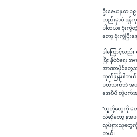
ဦးဇေယျဟာ ၁၉၇၀ က
တည်းမှာပဲ ရန်ကုန
ပါတယ်။ ဗုံးကွဲတဲ
တော့ ဗုံးကွဲပြီ
ဒါကြောင့်လည်း အ
ပြီး နိုင်ငံရေး အ
အာဏာပိုင်တွေဘက်
ထုတ်ပြန်ပါတယ်။ 
ပတ်သက်ဘဲ အဖမ်
အေပီပီ တွဲဖက်အ
“သူတို့တွေကို မတ
လဲဆိုတော့ နအဖက ဒ
လှုပ်ရှားသူတွေ
တယ်။