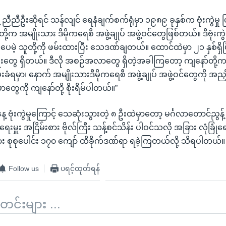
့ ညီညီဦးဆိုရင် သန်လျင် ရေနံချက်စက်ရုံမှာ ၁၉၈၉ ခုနှစ်က ဗုံးကွဲမှု 
 အမျိုးသား ဒီမိုကရေစီ အဖွဲ့ချုပ် အဖွဲ့ဝင်တွေဖြစ်တယ်။ ဒီဗုံးကွဲမှု
မဲ့ သူတို့ကို ဖမ်းထားပြီး သေဒဏ်ချတယ်။ ထောင်ထဲမှာ ၂၁ နှစ်ရှိပ
တွေ ရှိတယ်။ ဒီလို အစဉ်အလာတွေ ရှိတဲ့အခါကြတော့ ကျနော်တို့က 
ံရမှာ၊ နောက် အမျိုးသားဒီမိုကရေစီ အဖွဲ့ချုပ် အဖွဲ့ဝင်တွေကို အညှိ
မှာတွေကို ကျနော်တို့ စိုးရိမ်ပါတယ်။”
 ဗုံးကွဲမှုကြောင့် သေဆုံးသွားတဲ့ ၈ ဦးထဲမှာတော့ မင်္ဂလာတောင်ညွန့်
းမှူး အငြိမ်းစား ဗိုလ်ကြီး သန့်စင်သိန်း ပါဝင်သလို အခြား လုံခြုံရ
ား စုစုပေါင်း ၁၇၀ ကျော် ထိခိုက်ဒဏ်ရာ ရခဲ့ကြတယ်လို့ သိရပါတယ်။
Follow us
ပရင့်ထုတ်ရန်
်းများ ...