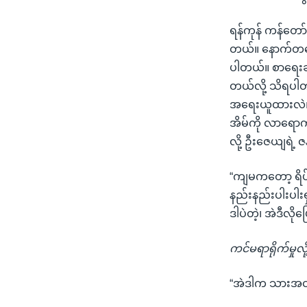
သုတပဒေသာ အင်္ဂလိပ်စာ
အ
ညွန်း
ရန်ကုန် ကန်တော်
စာမျက်နှာ
တယ်။ နောက်တနေ့
သို့
ပါတယ်။ စာရေးဆရ
ကျော်
တယ်လို့ သိရပါတ
ကြည့်
အရေးယူထားလဲ၊ 
ရန်
အိမ်ကို လာရော
ရှာဖွေ
လို့ ဦးဇေယျရဲ့ 
ရန်
နေရာ
“ကျမကတော့ ရိပ
သို့
နည်းနည်းပါးပါးရှ
ကျော်
ဒါပဲတဲ့၊ အဲဒီလို
ရန်
ကင်မရာရိုက်မှု
“အဲဒါက သားအငယ်ရ