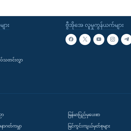
ုများ
ဗွီအိုအေ လူမှုကွန်ယက်များ
းလ်သတင်းလွှာ
ပညာ
မြန်မာပြည်မှပေးစာ
အနာဂတ်ကမ္ဘာ
မြင်ကွင်းကျယ်မှတ်စုများ