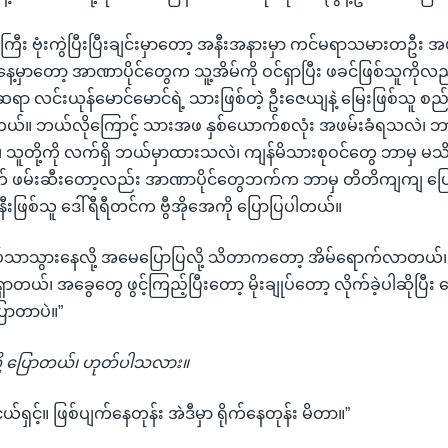
ကြီး ဗုံးကွဲပြီးပြီးချင်းမှာတော့ အနီးအနားမှာ ကင်မရာသမားတဦး အဖ
မှာတော့ အာဏာပိုင်တွေက သူ့အိမ်ကို ဝင်ရှာပြီး ဖခင်ဖြစ်သူကိုလည
ာ လင်းယုန်မောင်မောင်ရဲ့ သားဖြစ်တဲ့ ဦးဇေယျနဲ့ မြေးဖြစ်သူ စည်
ယ်။ ဘယ်လိုကြောင့် သားအဖ နှစ်ယောက်စလုံး အဖမ်းခံရသလဲ၊ ဘာပြစ
သူတို့ကို လက်ရှိ ဘယ်မှာထားသလဲ၊ ကျန်မိသားစုဝင်တွေ ဘာမှ မ
က် ဖမ်းဆီးတော့လည်း အာဏာပိုင်တွေဘက်က ဘာမှ တိတိကျကျ ပြော
ဇနီးဖြစ်သူ ဒေါ်ရီရီတင်က ဗွီအိုအေကို ပြောပြပါတယ်။
်သာသွားနေလို့ အမေပြောပြလို့ သိတာကတော့ အိမ်ရောက်လာတယ်၊ 
ာတယ်၊ အခွေတွေ ဖွင့်ကြည့်ပြီးတော့ မိုးချုပ်တော့ လိုက်ခဲ့ပါဆိုပြီး
ပြောတာပဲ။”
လို့ ပြောတယ်၊ ဟုတ်ပါသလား။
ှင့်။ ဖြစ်ပျက်နေတုန်း အဲဒီမှာ ရိုက်နေတုန်း မိတာ။”