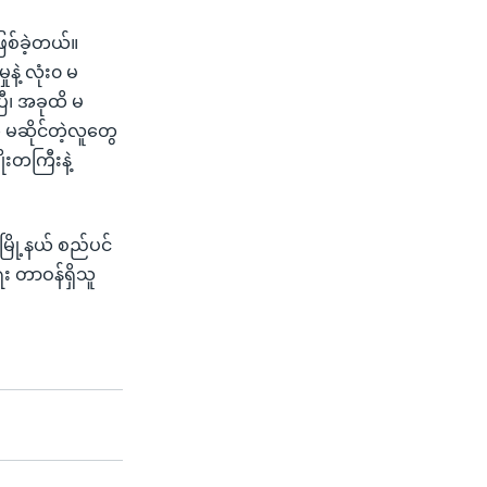
ဖြစ်ခဲ့တယ်။
နဲ့ လုံး၀ မ
ြီ၊ အခုထိ မ
မဆိုင်တဲ့လူတွေ
ုးတကြီးနဲ့
မြို့နယ် စည်ပင်
ေး တာဝန်ရှိသူ