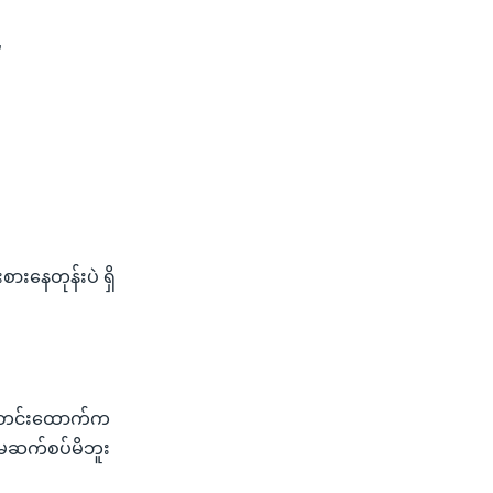
”
ားနေတုန်းပဲ ရှိ
 သတင်းထောက်က
 မဆက်စပ်မိဘူး