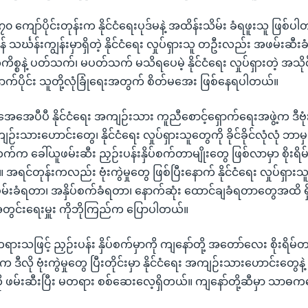
ျော်ပိုင်းတုန်းက နိုင်ငံရေးပုဒ်မနဲ့ အထိန်းသိမ်း ခံရဖူးသူ ဖြစ်ပါ
် သင်္ဃန်းကျွန်းမှာရှိတဲ့ နိုင်ငံရေး လှုပ်ရှားသူ တဦးလည်း အဖမ်းဆီ
့ကိစ္စနဲ့ ပတ်သက်၊ မပတ်သက် မသိရပေမဲ့ နိုင်ငံရေး လှုပ်ရှားတဲ့ အသိုင်
းနောက်ပိုင်း သူတို့လုံခြုံရေးအတွက် စိတ်မအေး ဖြစ်နေရပါတယ်။
ေအေပီပီ နိုင်ငံရေး အကျဉ်းသား ကူညီစောင့်ရှောက်ရေးအဖွဲ့က ဒီဗုံးက
ကျဉ်းသားဟောင်းတွေ၊ နိုင်ငံရေး လှုပ်ရှားသူတွေကို ခိုင်ခိုင်လုံလုံ ဘာမှ
က ခေါ်ယူဖမ်းဆီး ညှဉ်းပန်းနှိပ်စက်တာမျိုးတွေ ဖြစ်လာမှာ စိုးရိ
အရင်တုန်းကလည်း ဗုံးကွဲမှုတွေ ဖြစ်ပြီးနောက် နိုင်ငံရေး လှုပ်ရှ
းခံရတာ၊ အနှိပ်စက်ခံရတာ၊ နောက်ဆုံး ထောင်ချခံရတာတွေအထိ ရှိ
တွင်းရေးမှူး ကိုဘိုကြည်က ပြောပါတယ်။
ရားသဖြင့် ညှဉ်းပန်း နှိပ်စက်မှာကို ကျနော်တို့ အတော်လေး စိုးရိမ်
ီလို ဗုံးကွဲမှုတွေ ပြီးတိုင်းမှာ နိုင်ငံရေး အကျဉ်းသားဟောင်းတွေနဲ
ကို ဖမ်းဆီးပြီး မတရား စစ်ဆေးလေ့ရှိတယ်။ ကျနော်တို့ဆီမှာ သာဓက