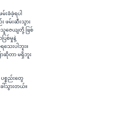
မ်းခံခဲ့ရပါ
်း ဖမ်းဆီးသွား
သူဇေယျတို့ ဖြစ်
်မှုနဲ့
သိရသေးပါဘူး။
ဆိုတာ မရှိဘူး
ပစ္စည်းတွေ
 ခေါ်သွားတယ်။