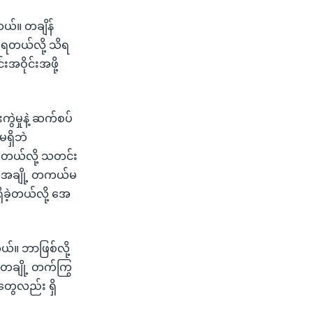
တယ်။ တချိန်
းခံရတယ်လို့ သိရ
းအဝိုင်းအဖို့
ွဲမှုနဲ့ ဆက်စပ်
မရှိဘဲ
မ်တယ်လို့ သတင်း
ားသူအချို့ တကယ်မ
ခဲ့တယ်လို့ အေ
တယ်။ ဘာဖြစ်လို့
့ တချို့ တက်ကြွ
တွေလည်း ရှိ