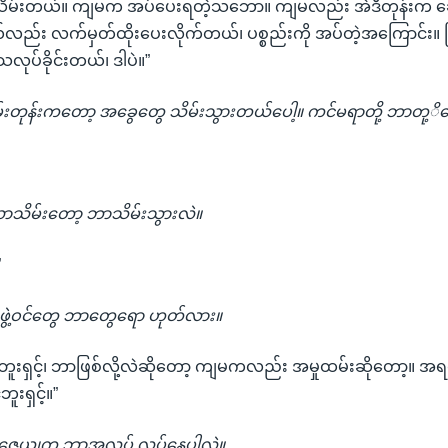
ည်းသိမ်းတယ်။ ကျမက အပ်ပေးရတဲ့သဘော။ ကျမလည်း အဲဒီတုန်းက ခေ
ုယ်လည်း လက်မှတ်ထိုးပေးလိုက်တယ်၊ ပစ္စည်းကို အပ်တဲ့အကြောင်း။ ပ
ပ်ခိုင်းတယ်၊ ဒါပဲ။”
းတုန်းကတော့ အခွေတွေ သိမ်းသွားတယ်ပေါ့။ ကင်မရာတို့ ဘာတု့ိရ
ာသိမ်းတော့ ဘာသိမ်းသွားလဲ။
”
ဖွဲ့ဝင်တွေ ဘာတွေရော ဟုတ်လား။
ဘူးရှင့်၊ ဘာဖြစ်လို့လဲဆိုတော့ ကျမကလည်း အမှုထမ်းဆိုတော့။ အရင်
းရှင့်။”
ေယျက ဘာအလုပ် လုပ်နေပါလဲ။