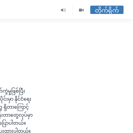
တိုက်ရိုက်
ဲမှုဖြစ်ပြီး
င်းမှာ နိုင်ငံရေး
 ရှိတာကြောင့်
်းတာတွေလုပ်မှာ
က ပြောပါတယ်။
ြပေးထားပါတယ်။