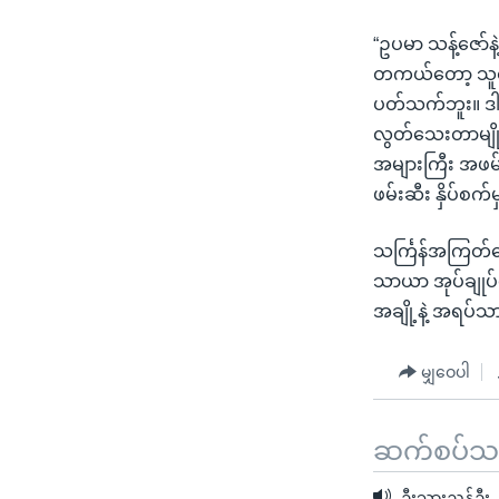
“ဥပမာ သန့်ဇော်နဲ
တကယ်တော့ သူတို့က
ပတ်သက်ဘူး။ ဒါပေ
လွတ်သေးတာမျိုး
အများကြီး အဖမ်းခ
ဖမ်းဆီး နှိပ်စက်
သင်္ကြန်အကြတ်နေ့
သာယာ အုပ်ချုပ်ရေ
အချို့နဲ့ အရပ်သ
မျှဝေပါ
ဆက်စပ်သတင
ဦးသားညွန့်ဦး