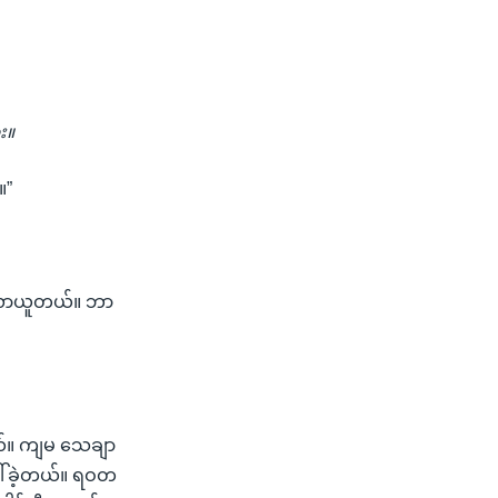
း။
။”
ို လာယူတယ်။ ဘာ
တယ်။ ကျမ သေချာ
ေါ်ခဲ့တယ်။ ရဝတ