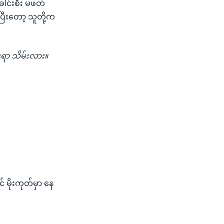
ါင်းစီး မဖတ်
ြီးတော့ သူတို့က
ော သိမ်းလား။
 မိုးကုတ်မှာ နေ