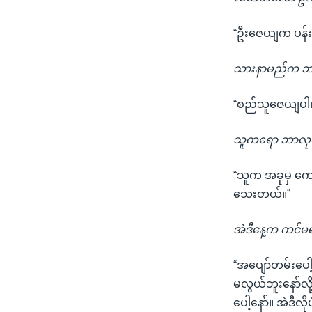
“ဦးဇေယျက ပန်းခ
သားနာမည်က ဘယ
“စည်သူဇေယျပါ
သူကရော ဘာလုပ
“သူက အခုမှ ကျော
သေးတယ်။”
အဲဒီနေ့က ကင်မ
“အပျော်တမ်းပေ
မလွယ်ဘူးနော်လ
ပေါ့နော်။ အဲဒီလ