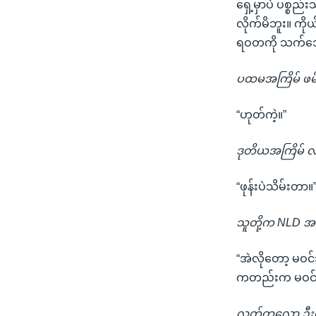
ရှေ့မှာပဲ ပစ္စ
လိုက်မိဘူး။ ကိ
ရဝတကို သက်သေလု
ပထမအကြိမ် ဖမ်
“ဟုတ်ကဲ့။”
ဒုတိယအကြိမ် လ
“ဖုန်းပဲသိမ်းတာ။
သူတို့က NLD အ
“အဲလိုတော့ မဝင်
ကတည်းက မဝင်ဘူ
လတ်တလော ဦးဇ