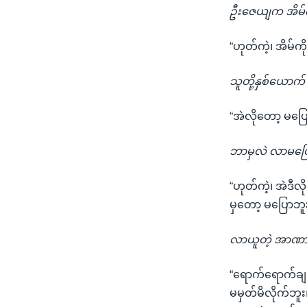
ဦးဇေယျက အိမ်က
“ဟုတ်ကဲ့၊ အိမ်က
သူတို့နှစ်ယောက
“အဲလိုတော့ မပြ
ဘာမှလဲ လာမပြ
“ဟုတ်ကဲ့၊ အဲဒီ
မှတော့ မပြောဘူး
လာယူတဲ့ အာဏာပ
“ရောက်ရောက်ချင်
မမှတ်မိလိုက်ဘူ