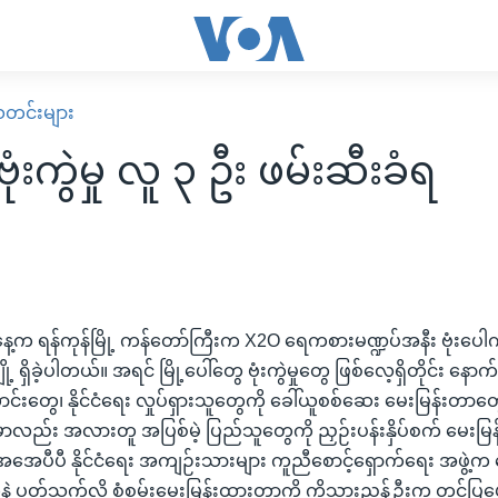
း သတင်းများ
ဗုံးကွဲမှု လူ ၃ ဦး ဖမ်းဆီးခံရ
့က ရန်ကုန်မြို့ ကန်တော်ကြီးက X2O ရေကစားမဏ္ဍပ်အနီး ဗုံးပေါက်ကွ
ှိခဲ့ပါတယ်။ အရင် မြို့ပေါ်တွေ ဗုံးကွဲမှုတွေ ဖြစ်လေ့ရှိတိုင်း နောက်ပို
တွေ၊ နိုင်ငံရေး လှုပ်ရှားသူတွေကို ခေါ်ယူစစ်ဆေး မေးမြန်းတာတွေ
ည်း အလားတူ အပြစ်မဲ့ ပြည်သူတွေကို ညှဉ်းပန်းနှိပ်စက် မေးမြန
 အေအေပီပီ နိုင်ငံရေး အကျဉ်းသားများ ကူညီစောင့်ရှောက်ရေး အဖွဲ့
့ ပတ်သက်လို့ စုံစမ်းမေးမြန်းထားတာကို ကိုသားညွန့်ဦးက တင်ပ