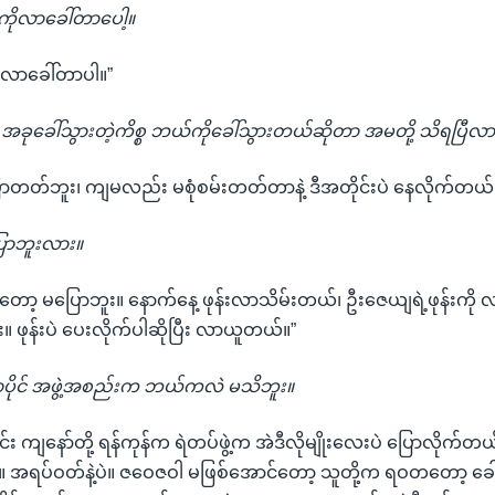
ိုလာခေါ်တာပေါ့။
ိုလာခေါ်တာပါ။”
် အခုခေါ်သွားတဲ့ကိစ္စ ဘယ်ကိုခေါ်သွားတယ်ဆိုတာ အမတို့ သိရပြီလာ
ောတတ်ဘူး၊ ကျမလည်း မစုံစမ်းတတ်တာနဲ့ ဒီအတိုင်းပဲ နေလိုက်တယ်
ောဘူးလား။
လိုတော့ မပြောဘူး။ နောက်နေ့ ဖုန်းလာသိမ်းတယ်၊ ဦးဇေယျရဲ့ဖုန်းက
။ ဖုန်းပဲ ပေးလိုက်ပါဆိုပြီး လာယူတယ်။”
ိုင် အဖွဲ့အစည်းက ဘယ်ကလဲ မသိဘူး။
း ကျနော်တို့ ရန်ကုန်က ရဲတပ်ဖွဲ့က အဲဒီလိုမျိုးလေးပဲ ပြောလိုက်
း။ အရပ်ဝတ်နဲ့ပဲ။ ဇဝေဇဝါ မဖြစ်အောင်တော့ သူတို့က ရဝတတော့ ခ