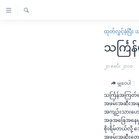
သုံး
ရ
ရှာဖွေ
လွယ်ကူ
မူလစာမျက်နှာ
ထုတ်လွှင့်ခဲ့ပြီ
ရ
စေ
မြန်မာ
လာ
သင်္ကြန်
သည့်
ဒ်
ကမ္ဘာ့သတင်းများ
Link
ဗွီဒီယို
နိုင်ငံတကာ
၂၀ ဧၿပီ၊ ၂၀၁၀
များ
သတင်းလွတ်လပ်ခွင့်
အမေရိကန်
ပင်မ
မျှဝေပါ
ရပ်ဝန်းတခု လမ်းတခု အလွန်
တရုတ်
အကြောင်းအရာ
အင်္ဂလိပ်စာလေ့လာမယ်
သင်္ကြန်အကြတ်နေ
အစ္စရေး-ပါလက်စတိုင်း
သို့
အဖမ်းအဆီးအချို့ ရ
အပတ်စဉ်ကဏ္ဍများ
အမေရိကန်သုံးအီဒီယံ
ကျော်
အကျဉ်းသားဟောင်း
ကြည့်
ရေဒီယိုနှင့်ရုပ်သံ အချက်အလက်များ
မကြေးမုံရဲ့ အင်္ဂလိပ်စာ
ရေဒီယို
အခုအခြေအနေမှာလ
ရန်
ရေဒီယို/တီဗွီအစီအစဉ်
စိုးရိမ်တယ်လို့
ရုပ်ရှင်ထဲက အင်္ဂလိပ်စာ
တီဗွီ
ပင်မ
အဖမ်းအဆီးတွေနဲ