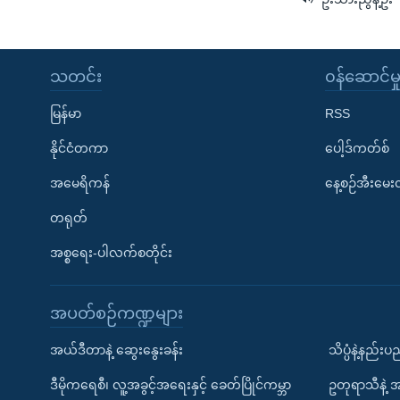
သတင်း
၀န်ဆောင်မှ
မြန်မာ
RSS
နိုင်ငံတကာ
ပေါ့ဒ်ကတ်စ်
အမေရိကန်
နေ့စဉ်အီးမေ
တရုတ်
အစ္စရေး-ပါလက်စတိုင်း
အပတ်စဉ်ကဏ္ဍများ
အယ်ဒီတာနဲ့ ဆွေးနွေးခန်း
သိပ္ပံနဲ့နည်း
ဒီမိုကရေစီ၊ လူ့အခွင့်အရေးနှင့် ခေတ်ပြိုင်ကမ္ဘာ
ဥတုရာသီနဲ့ 