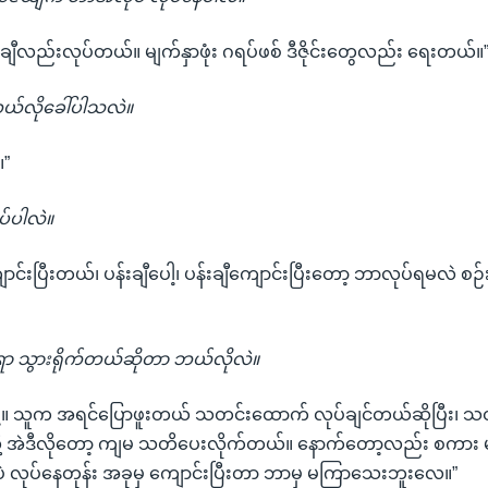
ျီလည်းလုပ်တယ်။ မျက်နှာဖုံး ဂရပ်ဖစ် ဒီဇိုင်းတွေလည်း ရေးတယ်။
်လိုခေါ်ပါသလဲ။
။”
်ပါလဲ။
င်းပြီးတယ်၊ ပန်းချီပေါ့၊ ပန်းချီကျောင်းပြီးတော့ ဘာလုပ်ရမလဲ စဉ်းစ
ရာ သွားရိုက်တယ်ဆိုတာ ဘယ်လိုလဲ။
ါ့။ သူက အရင်ပြောဖူးတယ် သတင်းထောက် လုပ်ချင်တယ်ဆိုပြီး၊
ို့ အဲဒီလိုတော့ ကျမ သတိပေးလိုက်တယ်။ နောက်တော့လည်း စကား
ိုပဲ လုပ်နေတုန်း အခုမှ ကျောင်းပြီးတာ ဘာမှ မကြာသေးဘူးလေ။”