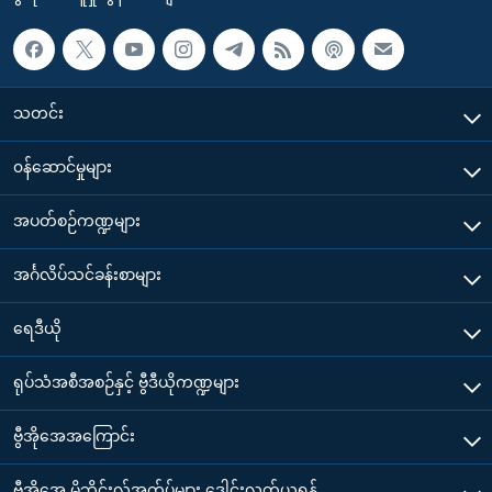
သတင်း
၀န်ဆောင်မှုများ
အပတ်စဉ်ကဏ္ဍများ
အင်္ဂလိပ်သင်ခန်းစာများ
ရေဒီယို
ရုပ်သံအစီအစဉ်နှင့် ဗွီဒီယိုကဏ္ဍများ
ဗွီအိုအေအကြောင်း
ဗွီအိုအေ မိုဘိုင်းလ်အက်ပ်များ ဒေါင်းလုတ်ယူရန်