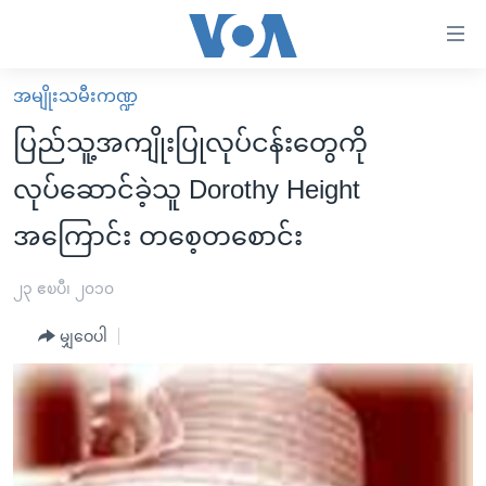
သုံး
ရ
လွယ်ကူ
အမျိုးသမီးကဏ္ဍ
မူလစာမျက်နှာ
စေ
ပြည်သူ့အကျိုးပြုလုပ်ငန်းတွေကို
မြန်မာ
သည့်
လုပ်ဆောင်ခဲ့သူ Dorothy Height
ကမ္ဘာ့သတင်းများ
Link
အကြောင်း တစေ့တစောင်း
ဗွီဒီယို
နိုင်ငံတကာ
များ
သတင်းလွတ်လပ်ခွင့်
အမေရိကန်
ပင်မ
၂၃ ဧၿပီ၊ ၂၀၁၀
ရပ်ဝန်းတခု လမ်းတခု အလွန်
တရုတ်
အကြောင်းအရာ
မျှဝေပါ
သို့
အင်္ဂလိပ်စာလေ့လာမယ်
အစ္စရေး-ပါလက်စတိုင်း
ကျော်
အပတ်စဉ်ကဏ္ဍများ
အမေရိကန်သုံးအီဒီယံ
ကြည့်
ရေဒီယိုနှင့်ရုပ်သံ အချက်အလက်များ
မကြေးမုံရဲ့ အင်္ဂလိပ်စာ
ရေဒီယို
ရန်
ပင်မ
ရေဒီယို/တီဗွီအစီအစဉ်
ရုပ်ရှင်ထဲက အင်္ဂလိပ်စာ
တီဗွီ