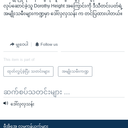
လုပ်ဆောင်ခဲ့သူ Dorothy Height အကြောင်းကို ဒီသီတင်းပတ်ရဲ့
အမျိုးသမီးများကဏ္ဍမှာ ဒေါ်လှလှသန်း က တင်ပြထားပါတယ်။
မျှဝေပါ
Follow us
This item is part of
ထုတ်လွှင့်ခဲ့ပြီး သတင်းများ
အမျိုးသမီးကဏ္ဍ
ဆက်စပ်သတင်းများ ...
ဒေါ်လှလှသန်း
ဗွီအိုအေ လူမှုကွန်ယက်များ