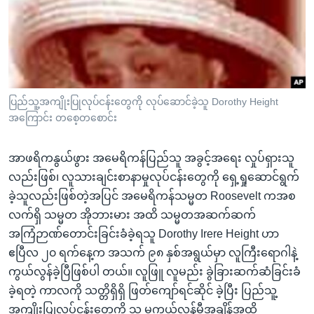
အ
သုတပဒေသာ အင်္ဂလိပ်စာ
ညွန်း
Learning English
စာမျက်နှာ
သို့
ဗွီအိုအေ လူမှုကွန်ယက်များ
ကျော်
ကြည့်
ပြည်သူ့အကျိုးပြုလုပ်ငန်းတွေကို လုပ်ဆောင်ခဲ့သူ Dorothy Height
ရန်
အကြောင်း တစေ့တစောင်း
ဘာသာစကားများ
ရှာဖွေ
ရန်
အာဖရိကနွယ်ဖွား အမေရိကန်ပြည်သူ အခွင့်အရေး လှုပ်ရှားသူ
နေရာ
လည်းဖြစ်၊ လူသားချင်းစာနာမှုလုပ်ငန်းတွေကို ရှေ့ရှုဆောင်ရွက်
သို့
ခဲ့သူလည်းဖြစ်တဲ့အပြင် အမေရိကန်သမ္မတ Roosevelt ကအစ
ကျော်
လက်ရှိ သမ္မတ အိုဘားမား အထိ သမ္မတအဆက်ဆက်
ရန်
အကြံဉာဏ်တောင်းခြင်းခံခဲ့ရသူ Dorothy Irere Height ဟာ
ဧပြီလ ၂၀ ရက်နေ့က အသက် ၉၈ နှစ်အရွယ်မှာ လူကြီးရောဂါနဲ့
ကွယ်လွန်ခဲ့ပြီဖြစ်ပါ တယ်။ လူဖြူ လူမည်း ခွဲခြားဆက်ဆံခြင်းခံ
ခဲ့ရတဲ့ ကာလကို သတ္တိရှိရှိ ဖြတ်ကျော်ရင်ဆိုင် ခဲ့ပြီး ပြည်သူ့
အကျိုးပြုလုပ်ငန်းတွေကို သူ မကွယ်လွန်မီအချိန်အထိ