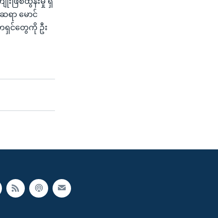
ြစ်ထွန်းမှု ရှိ
းဆရာ မောင်
တရှင်တွေကို ဦး