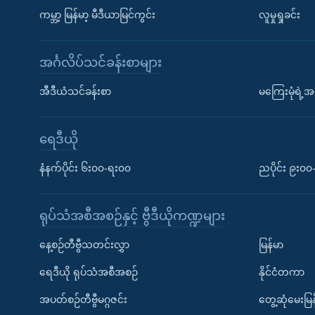
ကမ္ဘာ့ မြန်မာ့ မီဒီယာမြင်ကွင်း
လူမှုရှုခင်း
အင်္ဂလိပ်သင်ခန်းစာများ
အီဒီယံသင်ခန်းစာ
မကြေးမုံရဲ့အင
ရေဒီယို
နံနက်ပိုင်း ၆း၀၀-ရး၀၀
ညပိုင်း ၉း၀
ရုပ်သံအစီအစဉ်နှင့် ဗွီဒီယိုကဏ္ဍများ
နေ့စဉ်တီဗွီသတင်းလွှာ
မြန်မာ
ရေဒီယို ရုပ်သံအစီအစဉ်
နိုင်ငံတကာ
အပတ်စဉ်တီဗွီမဂ္ဂဇင်း
တွေ့ဆုံမေးမြန