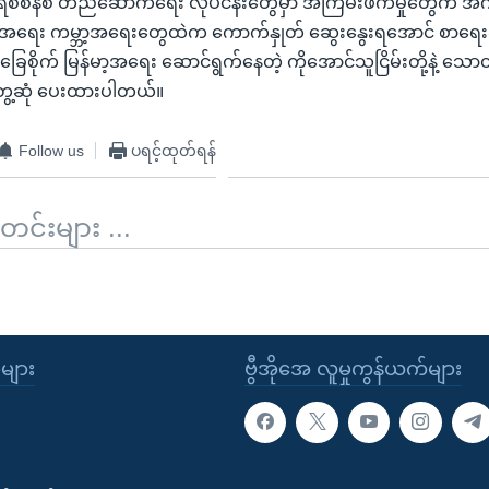
စီစံနစ် တည်ဆောက်ရေး လုပ်ငန်းတွေမှာ အကြမ်းဖက်မှုတွေက အကျိုးဖ
်မာ့အရေး ကမ္ဘာ့အရေးတွေထဲက ကောက်နှုတ် ဆွေးနွေးရအောင် စာရေ
ေစိုက် မြန်မာ့အရေး ဆောင်ရွက်နေတဲ့ ကိုအောင်သူငြိမ်းတို့နဲ့ သော
ေ့ဆုံ ပေးထားပါတယ်။
Follow us
ပရင့်ထုတ်ရန်
်းများ ...
ုများ
ဗွီအိုအေ လူမှုကွန်ယက်များ