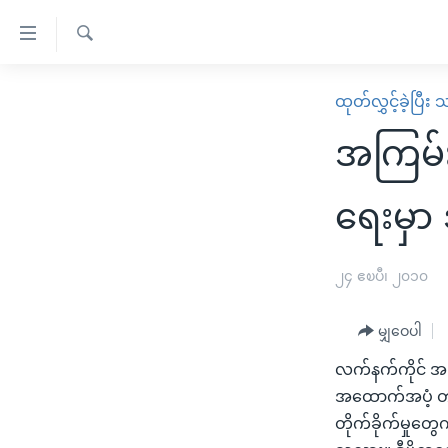
သုံး
ရ
ရှာဖွေ
လွယ်ကူ
မူလစာမျက်နှာ
ထုတ်လွှင့်ခဲ့ပြီ
ရ
စေ
မြန်မာ
လာ
အကြမ်း
သည့်
ဒ်
ကမ္ဘာ့သတင်းများ
Link
ဗွီဒီယို
နိုင်ငံတကာ
ရေးမှာ
များ
သတင်းလွတ်လပ်ခွင့်
အမေရိကန်
ပင်မ
ရပ်ဝန်းတခု လမ်းတခု အလွန်
တရုတ်
၂၄ ဧၿပီ၊ ၂၀၁၀
အကြောင်းအရာ
အင်္ဂလိပ်စာလေ့လာမယ်
အစ္စရေး-ပါလက်စတိုင်း
သို့
မျှဝေပါ
အပတ်စဉ်ကဏ္ဍများ
အမေရိကန်သုံးအီဒီယံ
ကျော်
လက်နက်ကိုင် အက
ကြည့်
ရေဒီယိုနှင့်ရုပ်သံ အချက်အလက်များ
မကြေးမုံရဲ့ အင်္ဂလိပ်စာ
ရေဒီယို
အထောက်အပံ့ တစု
ရန်
ရေဒီယို/တီဗွီအစီအစဉ်
ရုပ်ရှင်ထဲက အင်္ဂလိပ်စာ
တီဗွီ
တိုက်ခိုက်မှုတွ
ပင်မ