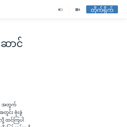
တိုက်ရိုက်
ဆောင်
ေး အတွက်
င်း ဗုံးခွဲ
လို့ ထင်ကြပါ