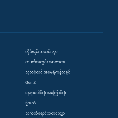
တိုင်းရင်းသတင်းလွှာ
တပတ်အတွင်း အားကစား
သုတစုံလင် အမေရိကန်တခွင်
Gen Z
နေရာပေါင်းစုံ အကြောင်းစုံ
ဒို့အသံ
သက်တံရောင်သတင်းလွှာ