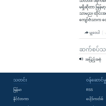
သလား။ ဒီမိုကရေ
သုတပဒေသာ အင်္ဂလိပ်စာ
အ
မရှိဆိုတာ မြန
ညွန်း
သာမည၊ ထိုင်းအခြ
စာမျက်နှာ
ကျော်ဇံသာက တွ
သို့
ကျော်
မျှဝေပါ
ကြည့်
ရန်
ရှာဖွေ
ဆက်စပ်သတင
ရန်
နေရာ
အပြည့်အစုံ
သို့
ကျော်
ရန်
သတင်း
၀န်ဆောင်မှ
မြန်မာ
RSS
နိုင်ငံတကာ
ပေါ့ဒ်ကတ်စ်