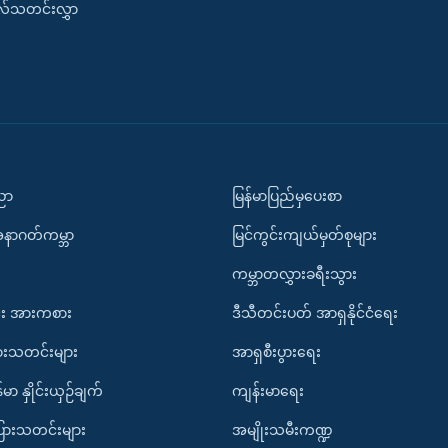
းလ်သတင်းလွှာ
ပညာ
မြန်မာပြည်မှပေးစာ
အနာဂတ်ကမ္ဘာ
မြင်ကွင်းကျယ်မှတ်စုများ
ကမ္ဘာတလွှားခရီးသွား
း အားကစား
ဒီသီတင်းပတ် အာရှနိုင်ငံရေး
ားသတင်းများ
အာရှစီးပွားရေး
်မာ နှိုင်းယှဉ်ချက်
ကျန်းမာရေး
ပြားသတင်းများ
အမျိုးသမီးကဏ္ဍ