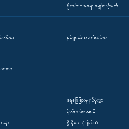
ရိုဟင်ဂျာအရေး မျှော်လင့်ချက်
်္ဂလိပ်စာ
ရုပ်ရှင်ထဲက အင်္ဂလိပ်စာ
၀-၁၀း၀၀
ရေမြေခြားမှ ရုပ်ပုံလွှာ
ပိုလီဂရပ်ဖ်.အင်ဖို
်းခန်း
ဗွီအိုအေ ပုံပြရုပ်သံ