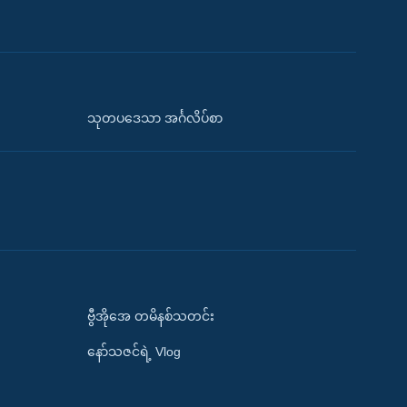
သုတပဒေသာ အင်္ဂလိပ်စာ
ဗွီအိုအေ တမိနစ်သတင်း
နော်သဇင်ရဲ့ Vlog