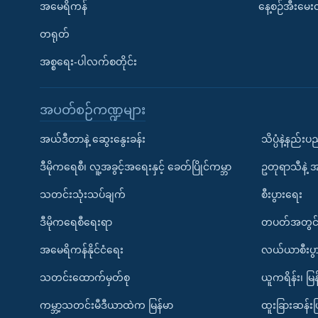
အမေရိကန်
နေ့စဉ်အီးမေ
တရုတ်
အစ္စရေး-ပါလက်စတိုင်း
အပတ်စဉ်ကဏ္ဍများ
အယ်ဒီတာနဲ့ ဆွေးနွေးခန်း
သိပ္ပံနဲ့နည်း
ဒီမိုကရေစီ၊ လူ့အခွင့်အရေးနှင့် ခေတ်ပြိုင်ကမ္ဘာ
ဥတုရာသီနဲ့ 
သတင်းသုံးသပ်ချက်
စီးပွားရေး
ဒီမိုကရေစီရေးရာ
တပတ်အတွင်
အမေရိကန်နိုင်ငံရေး
လယ်ယာစီးပွ
သတင်းထောက်မှတ်စု
ယူကရိန်း၊ မြန
ကမ္ဘာ့သတင်းမီဒီယာထဲက မြန်မာ
ထူးခြားဆန်း