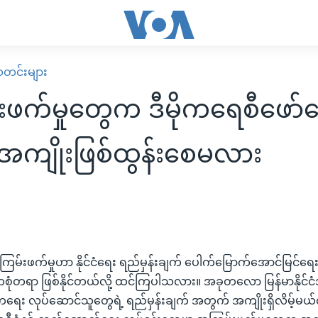
း သတင်းများ
ဖက်မှုတွေက ဒီမိုကရေစီဖော်
 အကျိုးဖြစ်ထွန်းစေမလား
ြမ်းဖက်မှုဟာ နိုင်ငံရေး ရည်မှန်းချက် ပေါက်မြောက်အောင်မြင်ရ
ံတရာ ဖြစ်နိုင်တယ်လို့ ထင်ကြပါသလား။ အခုတလော မြန်မာနိုင်ငံအတွ
ေကရေး လုပ်ဆောင်သူတွေရဲ့ ရည်မှန်းချက် အတွက် အကျိုးရှိလိမ့်မယ်