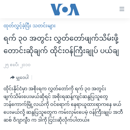
သုံး
ရ
လွယ်ကူ
ထုတ်လွှင့်ခဲ့ပြီး သတင်းများ
မူလစာမျက်နှာ
စေ
ရက် ၃၀ အတွင်း လွှတ်တော်ဖျက်သိမ်းဖို့
မြန်မာ
သည့်
တောင်းဆိုချက် ထိုင်းဝန်ကြီးချုပ် ပယ်ချ
ကမ္ဘာ့သတင်းများ
Link
ဗွီဒီယို
နိုင်ငံတကာ
၂၅ ဧၿပီ၊ ၂၀၁၀
များ
သတင်းလွတ်လပ်ခွင့်
အမေရိကန်
ပင်မ
မျှဝေပါ
ရပ်ဝန်းတခု လမ်းတခု အလွန်
တရုတ်
အကြောင်းအရာ
ထိုင်းနိုင်ငံမှာ အစိုးရက လွှတ်တော်ကို ရက် ၃၀ အတွင်း
သို့
အင်္ဂလိပ်စာလေ့လာမယ်
အစ္စရေး-ပါလက်စတိုင်း
ဖျက်သိမ်းပေးမယ်ဆိုရင် အစိုးရဆန့်ကျင်ဆန္ဒပြသူတွေ
ကျော်
အပတ်စဉ်ကဏ္ဍများ
အမေရိကန်သုံးအီဒီယံ
ဘန်ကောက်မြို့လယ်ကို ဝင်ရောက် နေရာယူထားရာကနေ ဖယ်
ကြည့်
ပေးမယ်လို့ ဆန္ဒပြသူတွေက ကမ်းလှမ်းပေမဲ့ ဝန်ကြီးချုပ် အဘီ
ရေဒီယိုနှင့်ရုပ်သံ အချက်အလက်များ
မကြေးမုံရဲ့ အင်္ဂလိပ်စာ
ရေဒီယို
ရန်
ဆစ် ဝိဂျာဂျီဝ က ဒါကို ငြင်းဆိုလိုက်ပါတယ်။
ပင်မ
ရေဒီယို/တီဗွီအစီအစဉ်
ရုပ်ရှင်ထဲက အင်္ဂလိပ်စာ
တီဗွီ