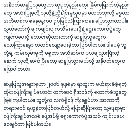
အ
အနီဝတ်ဆန္ဒပြသူတွေဟာ ဆူပူတဲ့နည်းတွေ၊ ခြိမ်းခြောက်တဲ့နည်း
သုတပဒေသာ အင်္ဂလိပ်စာ
ညွန်း
Learning English
တွေ အသုံးပြုခဲ့လို့ သူတို့နဲ့ ညှိနှိုင်းမှုလုပ်မှာ မဟုတ်ဘူးလို့ မစ္စတာ
စာမျက်နှာ
အဘီဆစ်က စနေနေ့ကပဲ ရုပ်မြင်သံကြားကနေ ပြောသွားတာပါ။
သို့
ဗွီအိုအေ လူမှုကွန်ယက်များ
လွှတ်တော်ကို ချက်ချင်းဖျက်သိမ်းပေးဖို့နဲ့ ရွေးကောက်ပွဲတွေ
ကျော်
ကျင်းပပေးဖို့ တောင်းဆိုထားတာကို ဆန္ဒပြသူတွေက
ကြည့်
သောကြာနေ့မှာ တထစ်လျော့ပေးခဲ့တာ ဖြစ်ပါတယ်။ ဒါပေမဲ့ သူ
ရန်
တို့ရဲ့ ကမ်းလှမ်းမှုကို မစ္စတာ အဘီဆစ်က ပယ်ချသွားပြီးတဲ့
ဘာသာစကားများ
ရှာဖွေ
နောက် သူတို့ ဆက်ပြီးတော့ ဆန္ဒပြသွားမယ်လို့ အနီဝတ်တွေက
ရန်
ပြောပါတယ်။
နေရာ
သို့
ဆန္ဒပြသူအများစုဟာ ၂၀၀၆ ခုနှစ်မှာ ရာထူးက ဖယ်ရှားခံခဲ့ရတဲ့
ကျော်
ထိုင်းဝန်ကြီးချုပ်ဟောင်း တက်ဆင် ရှီနာဝဒ်ကို ထောက်ခံသူတွေ
ရန်
ဖြစ်ကြပါတယ်။ သူတို့က လက်ရှိဝန်ကြီးချုပ်ဟာ အာဏာကို
တရားမဝင် ရယူခဲ့တာဖြစ်တယ်လို့ ပြောဆိုပြီးတော့ သူ့နေရာမှာ
ဝန်ကြီးချုပ်အသစ် ခန့်အပ်ဖို့ ရွေးကောက်ပွဲအသစ် ကျင်းပပေး
စေချင်တာ ဖြစ်ပါတယ်။