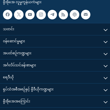
ဗွီအိုအေ လူမှုကွန်ယက်များ
သတင်း
၀န်ဆောင်မှုများ
အပတ်စဉ်ကဏ္ဍများ
အင်္ဂလိပ်သင်ခန်းစာများ
ရေဒီယို
ရုပ်သံအစီအစဉ်နှင့် ဗွီဒီယိုကဏ္ဍများ
ဗွီအိုအေအကြောင်း