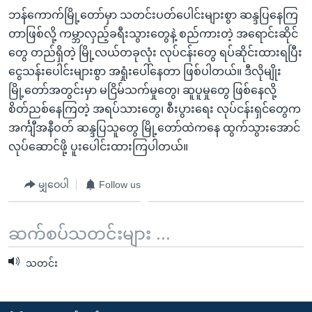
ဘန်ကောက်မြို့တော်မှာ သတင်းပတ်ပေါင်းများစွာ ဆန္ဒပြနေကြ
တာဖြစ်လို့ ကမ္ဘာလှည့်ခရီးသွားတွေနဲ့ စည်ကားတဲ့ အရောင်းဆိုင်
တွေ တည်ရှိတဲ့ မြို့လယ်တခုလုံး လုပ်ငန်းတွေ ရပ်ဆိုင်းထားရပြီး
ငွေသန်းပေါင်းများစွာ အရှုံးပေါ်နေတာ ဖြစ်ပါတယ်။ ဒီလိုမျိုး
မြို့တော်အတွင်းမှာ မငြိမ်သက်မှုတွေ၊ ဆူပူမှုတွေ ဖြစ်နေလို့
စိတ်ညစ်နေကြတဲ့ အရပ်သားတွေ၊ စီးပွားရေး လုပ်ငန်းရှင်တွေက
အင်္ကျီအနီဝတ် ဆန္ဒပြသူတွေ မြို့တော်ထဲကနေ ထွက်သွားအောင်
လုပ်ဆောင်ဖို့ ပူးပေါင်းထားကြပါတယ်။
မျှဝေပါ
Follow us
ဆက်စပ်သတင်းများ ...
သတင်း