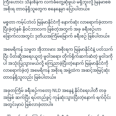
ကြီးဟောင်း သိန်းစိန်က လက်ခံတွေ့ဆုံဖွယ် မရှိဘူးလို့ မြန်မာစစ်
အစိုးရ တာဝန်ရှိသူတွေက စနေနေ့မှာ ပြောပါတယ်။
မစ္စတာ ကမ့်ပ်ဘဲလ် မြန်မာနိုင်ငံကို နောက်ဆုံး လာရောက်ခဲ့တာက
ပြီးခဲ့တဲ့နှစ် နိုဝင်ဘာလက ဖြစ်တဲ့အတွက် အခု ခရီးစဉ်ဟာ
ခြောက်လအတွင်း ဒုတိယအကြိမ်မြောက် ခရီးစဉ် ဖြစ်ပါတယ်။
အမေရိကန် သမ္မတ အိုဘားမား အစိုးရက မြန်မာနိုင်ငံနဲ့ ပတ်သက်
ပြီး ပိတ်ဆို့အရေးယူတဲ့ မူဝါဒရော၊ တိုက်ရိုက်ဆက်ဆံတဲ့ မူဝါဒကို
ပါ အသုံးပြုသွားမယ်လို့ ကြေညာခဲ့ပြီးတဲ့နောက် မြန်မာနိုင်ငံကို
လာရောက်ခဲ့တဲ့ အမေရိကန် အစိုးရ အဖွဲ့ထဲက အဆင့်အမြင့်ဆုံး
တာဝန်ရှိသူလည်း ဖြစ်ပါတယ်။
အခုတကြိမ် ခရီးစဉ်ကတော့ NLD အနေနဲ့ နိုင်ငံရေးပါတီ တခု
အဖြစ် ဆက်ပြီး ရပ်တည်ခွင့် ကုန်ဆုံးသွားပြီးတဲ့နောက် ရက်ပိုင်း
အတွင်းမှာပဲ ဖြစ်လာခဲ့တာပါ။