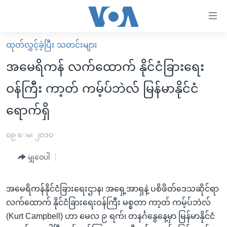
သုံး
ရ
လွယ်ကူ
ထုတ်လွှင့်ခဲ့ပြီး သတင်းများ
မူလစာမျက်နှာ
စေ
အမေရိကန် လက်ထောက် နိုင်ငံခြားရေး
မြန်မာ
သည့်
ဝန်ကြီး ကာ့တ် ကမ့်ပ်ဘဲလ် မြန်မာနိုင်ငံ
ကမ္ဘာ့သတင်းများ
Link
ရောက်ရှိ
ဗွီဒီယို
နိုင်ငံတကာ
များ
သတင်းလွတ်လပ်ခွင့်
အမေရိကန်
ပင်မ
၀၉ ေမ၊ ၂၀၁၀
ရပ်ဝန်းတခု လမ်းတခု အလွန်
တရုတ်
အကြောင်းအရာ
မျှဝေပါ
သို့
အင်္ဂလိပ်စာလေ့လာမယ်
အစ္စရေး-ပါလက်စတိုင်း
ကျော်
အပတ်စဉ်ကဏ္ဍများ
အမေရိကန်သုံးအီဒီယံ
ကြည့်
အမေရိကန်နိုင်ငံခြားရေးဌာန၊ အရှေ့အာရှနဲ့ ပစိဖိတ်ဒေသဆိုင်ရာ
ရေဒီယိုနှင့်ရုပ်သံ အချက်အလက်များ
မကြေးမုံရဲ့ အင်္ဂလိပ်စာ
ရေဒီယို
ရန်
လက်ထောက် နိုင်ငံခြားရေးဝန်ကြီး မစ္စတာ ကာ့တ် ကမ့်ပ်ဘဲလ်
ပင်မ
(Kurt Campbell) ဟာ မေလ ၉ ရက်၊ တနင်္ဂနွေနေ့မှာ မြန်မာနိုင်ငံ
ရေဒီယို/တီဗွီအစီအစဉ်
ရုပ်ရှင်ထဲက အင်္ဂလိပ်စာ
တီဗွီ