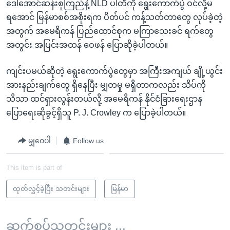
ဒေါ်အောင်ဆန်းစုကြည်နဲ့ NLD ပါတီကို ရွေးကောက်ပွဲ ဝင်လို့မ
ရအောင် မြန်မာစစ်အစိုးရက ပိတ်ပင် ကန့်သတ်တာတွေ လုပ်ခဲ့တဲ့
အတွက် အမေရိကန် ပြည်ထောင်စုက မကြာသေးခင် ရက်တွေ
အတွင်း အပြင်းအထန် ဝေဖန် ပြောဆိုခဲ့ပါတယ်။
ကျင်းပမယ်ဆိုတဲ့ ရွေးကောက်ပွဲတွေမှာ အကြီးအကျယ် ချို့ယွင်း
အားနည်းချက်တွေ ရှိနေပြီး မျှတမှု မရှိတာကလည်း သိပ်ကို
သိသာ ထင်ရှားလွန်းတယ်လို့ အမေရိကန် နိုင်ငံခြားရေးဌာန
ပြောရေးဆိုခွင့်ရှိသူ P. J. Crowley က ပြောခဲ့ပါတယ်။
မျှဝေပါ
Follow us
This item is part of
ထုတ်လွှင့်ခဲ့ပြီး သတင်းများ
မြန်မာ
ဆက်စပ်သတင်းများ ...