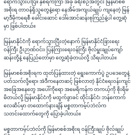
အ
ရောက်သွားပါပြီ။ နှစ်ရက်ကြာ အခု ခရီးစဉ်အတွင်း မြန်မာစစ်
သုတပဒေသာ အင်္ဂလိပ်စာ
ညွန်း
အစိုးရ တာဝန်ရှိသူတွေနဲ့ရော နေအိမ်အကျယ်ချုပ် ကျနေတဲ့ မြန်
Learning English
စာမျက်နှာ
မာ့ဒီမိုကရေစီ ခေါင်းဆောင် ဒေါ်အောင်ဆန်းစုကြည်နဲ့ပါ တွေ့ဆုံ
သို့
မှာ ဖြစ်ပါတယ်။
ဗွီအိုအေ လူမှုကွန်ယက်များ
ကျော်
မြန်မာနိုင်ငံကို ရောက်သွားပြီးတဲ့နောက် မြန်မာနိုင်ငံခြားရေး
ကြည့်
ဝန်ကြီး ဦးဉာဏ်ဝင်း၊ ပြန်ကြားရေးဝန်ကြီး ဗိုလ်မှူးချုပ်ကျော်
ရန်
ဘာသာစကားများ
ဆန်းတို့နဲ့ နေပြည်တော်မှာ တွေ့ဆုံခဲ့တယ်လို့ သိရပါတယ်။
ရှာဖွေ
ရန်
မြန်မာစစ်အစိုးရက ထုတ်ပြန်ထားတဲ့ ရွေးကောက်ပွဲ ဥပဒေတွေနဲ့
နေရာ
ပတ်သက်လို့ရော၊ အဲဒီကနေတဆင့် ဖြစ်လာတဲ့ နိုင်ငံရေးဝန်းကျင်
သို့
အခြေအနေတွေ အပေါ်ကိုရော အမေရိကန်က တကယ့်ကို စိုးရိမ်
ကျော်
မိတယ်လို့ မြန်မာနိုင်ငံကို မထွက်ခွာခင် ထိုင်းနိုင်ငံ၊ ဘန်ကောက်
ရန်
လေဆိပ်မှာ တထောက်နားချိန် မစ္စတာကမ့်ပ်ဘဲလ်က
သတင်းထောက်တွေကို ပြောခဲ့ပါတယ်။
မစ္စတာကမ့်ပ်ဘဲလ်ကို မြန်မာစစ်အစိုးရ ဝန်ကြီးချုပ် ဗိုလ်ချုပ်