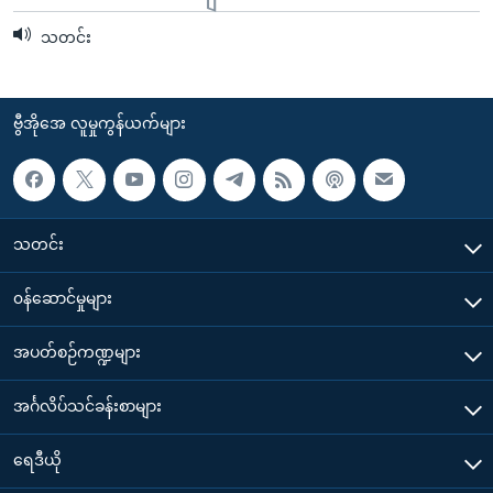
သတင်း
ဗွီအိုအေ လူမှုကွန်ယက်များ
သတင်း
၀န်ဆောင်မှုများ
အပတ်စဉ်ကဏ္ဍများ
အင်္ဂလိပ်သင်ခန်းစာများ
ရေဒီယို