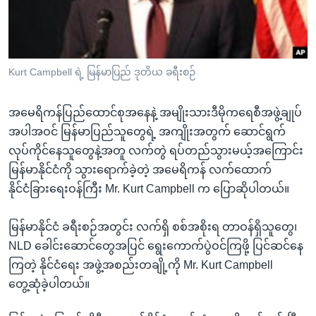
အ
သုတပဒေသာ အင်္ဂလိပ်စာ
ညွန်း
Learning English
စာမျက်နှာ
သို့
ဗွီအိုအေ လူမှုကွန်ယက်များ
Kurt Campbell ရဲ့ မြန်မာပြည် ဒုတိယ ခရီးစဉ်
ကျော်
ကြည့်
အမေရိကန်ပြည်ထောင်စုအနေနဲ့ အမျိုးသားဒီမိုကရေစီအဖွဲ့ချုပ်
ရန်
ဘာသာစကားများ
အပါအဝင် မြန်မာပြည်သူတွေရဲ့ အကျိုးအတွက် ဆောင်ရွက်
ရှာဖွေ
လုပ်ကိုင်နေသူတွေနဲ့အတူ လက်တွဲ ရပ်တည်သွားမယ့်အကြောင်း
ရန်
မြန်မာနိုင်ငံကို သွားရောက်ခဲ့တဲ့ အမေရိကန် လက်ထောက်
နေရာ
နိုင်ငံခြားရေးဝန်ကြီး Mr. Kurt Campbell က ပြောဆိုပါတယ်။
သို့
ကျော်
မြန်မာနိုင်ငံ ခရီးစဉ်အတွင်း လက်ရှိ စစ်အစိုးရ တာဝန်ရှိသူတွေ၊
ရန်
NLD ခေါင်းဆောင်တွေအပြင် ရွေးကောက်ပွဲဝင်ကြဖို့ ပြင်ဆင်နေ
ကြတဲ့ နိုင်ငံရေး အဖွဲ့အစည်းတချို့ကို Mr. Kurt Campbell
တွေ့ဆုံခဲ့ပါတယ်။