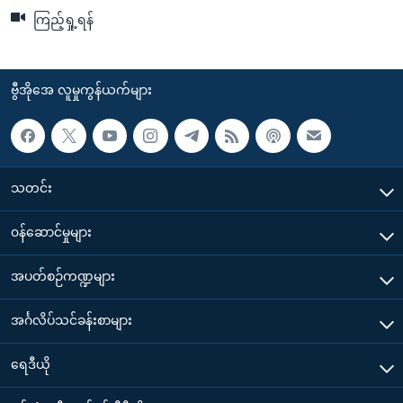
ကြည့်ရှု့ရန်
ဗွီအိုအေ လူမှုကွန်ယက်များ
သတင်း
၀န်ဆောင်မှုများ
အပတ်စဉ်ကဏ္ဍများ
အင်္ဂလိပ်သင်ခန်းစာများ
ရေဒီယို