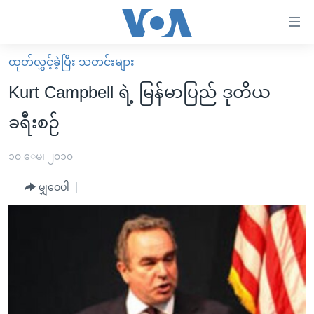
သုံး
ရ
လွယ်ကူ
ထုတ်လွှင့်ခဲ့ပြီး သတင်းများ
မူလစာမျက်နှာ
စေ
Kurt Campbell ရဲ့ မြန်မာပြည် ဒုတိယ
မြန်မာ
သည့်
ခရီးစဉ်
ကမ္ဘာ့သတင်းများ
Link
ဗွီဒီယို
နိုင်ငံတကာ
၁၀ ေမ၊ ၂၀၁၀
များ
သတင်းလွတ်လပ်ခွင့်
အမေရိကန်
ပင်မ
မျှဝေပါ
ရပ်ဝန်းတခု လမ်းတခု အလွန်
တရုတ်
အကြောင်းအရာ
သို့
အင်္ဂလိပ်စာလေ့လာမယ်
အစ္စရေး-ပါလက်စတိုင်း
ကျော်
အပတ်စဉ်ကဏ္ဍများ
အမေရိကန်သုံးအီဒီယံ
ကြည့်
ရေဒီယိုနှင့်ရုပ်သံ အချက်အလက်များ
မကြေးမုံရဲ့ အင်္ဂလိပ်စာ
ရေဒီယို
ရန်
ပင်မ
ရေဒီယို/တီဗွီအစီအစဉ်
ရုပ်ရှင်ထဲက အင်္ဂလိပ်စာ
တီဗွီ