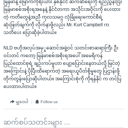
မြန်မာနဲ့ မြောက်ကိုရီးယား နှစ်နိုင်ငံ ဆက်ဆံရေးကို ရည်ညွှန်းပြီး
မြန်မာစစ်အစိုးရအနေနဲ့ နိုင်ငံတကာ အသိုင်းအဝိုင်းကို ပေးထား
တဲ့ ကတိတွေနဲ့အညီ ကုလသမဂ္ဂ လုံခြုံရေးကောင်စီရဲ့
ဆုံးဖြတ်ချက်ကို လိုက်နာဖို့လည်း Mr. Kurt Campbell က
သတိပေး ပြောဆိုခဲ့ပါတယ်။
NLD ဗဟိုအလုပ်အမှှုဆောင်အဖွဲ့ဝင် သတင်းစာဆရာကြီး ဦး
ဝင်းတင် ကတော့ မြန်မာစစ်အစိုးရအပေါ် အမေရိကန်
ပြည်ထောင်စုရဲ့ ချဉ်းကပ်မှုဟာ ပျော့ပြောင်းနေတယ်လို့ မြင်တဲ့
အကြောင်းနဲ့ ပိုပြီးထိရောက်တဲ့ အရေးယူပိတ်စို့မှုတွေ ပြဌာန်းဖို့
တိုက်တွန်းပြောဆိုပါတယ်။ အကြောင်းစုံကို ကိုရန်နိုင် က တင်ပြ
ပေးထားပါတယ်။
မျှဝေပါ
Follow us
ဆက်စပ်သတင်းများ ...