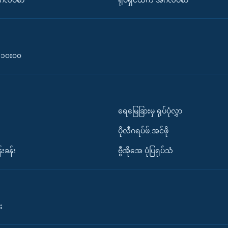
်္ဂလိပ်စာ
ရုပ်ရှင်ထဲက အင်္ဂလိပ်စာ
၀-၁၀း၀၀
ရေမြေခြားမှ ရုပ်ပုံလွှာ
ပိုလီဂရပ်ဖ်.အင်ဖို
်းခန်း
ဗွီအိုအေ ပုံပြရုပ်သံ
း