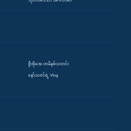
သုတပဒေသာ အင်္ဂလိပ်စာ
ဗွီအိုအေ တမိနစ်သတင်း
နော်သဇင်ရဲ့ Vlog