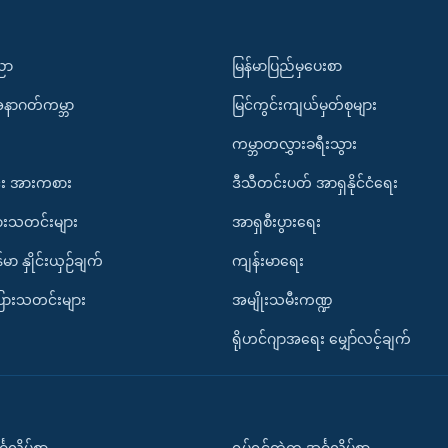
ပညာ
မြန်မာပြည်မှပေးစာ
အနာဂတ်ကမ္ဘာ
မြင်ကွင်းကျယ်မှတ်စုများ
ကမ္ဘာတလွှားခရီးသွား
း အားကစား
ဒီသီတင်းပတ် အာရှနိုင်ငံရေး
ားသတင်းများ
အာရှစီးပွားရေး
်မာ နှိုင်းယှဉ်ချက်
ကျန်းမာရေး
ပြားသတင်းများ
အမျိုးသမီးကဏ္ဍ
ရိုဟင်ဂျာအရေး မျှော်လင့်ချက်