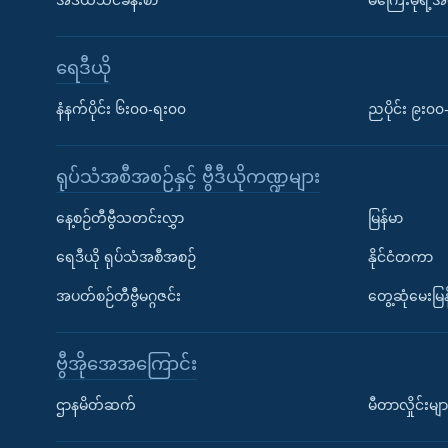
အီဒီယံသင်ခန်းစာ
မကြေးမုံရဲ့အင
ရေဒီယို
နံနက်ပိုင်း ၆း၀၀-ရး၀၀
ညပိုင်း ၉း၀
ရုပ်သံအစီအစဉ်နှင့် ဗွီဒီယိုကဏ္ဍများ
နေ့စဉ်တီဗွီသတင်းလွှာ
မြန်မာ
ရေဒီယို ရုပ်သံအစီအစဉ်
နိုင်ငံတကာ
အပတ်စဉ်တီဗွီမဂ္ဂဇင်း
တွေ့ဆုံမေးမြန
ဗွီအိုအေအကြောင်း
ဌာနမိတ်ဆက်
မီတာလှိုင်းမျာ