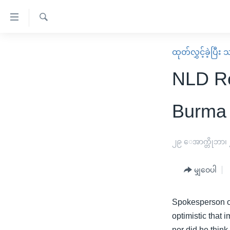
သုံး
ရ
ရှာဖွေ
လွယ်ကူ
မူလစာမျက်နှာ
ထုတ်လွှင့်ခဲ့ပြီ
ရ
စေ
မြန်မာ
လာ
NLD Re
သည့်
ဒ်
ကမ္ဘာ့သတင်းများ
Link
ဗွီဒီယို
နိုင်ငံတကာ
Burma 
များ
သတင်းလွတ်လပ်ခွင့်
အမေရိကန်
ပင်မ
ရပ်ဝန်းတခု လမ်းတခု အလွန်
တရုတ်
၂၉ ေအာက္တိုဘာ၊
အကြောင်းအရာ
အင်္ဂလိပ်စာလေ့လာမယ်
အစ္စရေး-ပါလက်စတိုင်း
သို့
မျှဝေပါ
အပတ်စဉ်ကဏ္ဍများ
အမေရိကန်သုံးအီဒီယံ
ကျော်
ကြည့်
ရေဒီယိုနှင့်ရုပ်သံ အချက်အလက်များ
မကြေးမုံရဲ့ အင်္ဂလိပ်စာ
ရေဒီယို
Spokesperson of
ရန်
ရေဒီယို/တီဗွီအစီအစဉ်
ရုပ်ရှင်ထဲက အင်္ဂလိပ်စာ
တီဗွီ
optimistic that
ပင်မ
nor did he think