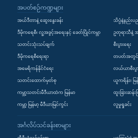
အပတ်စဉ်ကဏ္ဍများ
အယ်ဒီတာနဲ့ ဆွေးနွေးခန်း
သိပ္ပံနဲ့နည်း
ဒီမိုကရေစီ၊ လူ့အခွင့်အရေးနှင့် ခေတ်ပြိုင်ကမ္ဘာ
ဥတုရာသီနဲ့ 
သတင်းသုံးသပ်ချက်
စီးပွားရေး
ဒီမိုကရေစီရေးရာ
တပတ်အတွင်
အမေရိကန်နိုင်ငံရေး
လယ်ယာစီးပွ
သတင်းထောက်မှတ်စု
ယူကရိန်း၊ မြန
ကမ္ဘာ့သတင်းမီဒီယာထဲက မြန်မာ
ထူးခြားဆန်း
ကမ္ဘာ့ မြန်မာ့ မီဒီယာမြင်ကွင်း
လူမှုရှုခင်း
အင်္ဂလိပ်သင်ခန်းစာများ