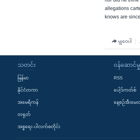
သုတပဒေသာ အင်္ဂလိပ်စာ
အ
allegations cart
ညွန်း
knows are sinc
စာမျက်နှာ
သို့
ကျော်
မျှဝေပါ
ကြည့်
ရန်
ရှာဖွေ
သတင်း
၀န်ဆောင်မှ
ရန်
နေရာ
မြန်မာ
RSS
သို့
နိုင်ငံတကာ
ပေါ့ဒ်ကတ်စ်
ကျော်
အမေရိကန်
နေ့စဉ်အီးမေ
ရန်
တရုတ်
အစ္စရေး-ပါလက်စတိုင်း