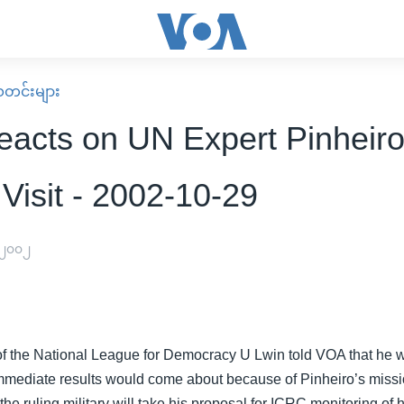
း သတင်းများ
acts on UN Expert Pinheiro
Visit - 2002-10-29
 ၂၀၀၂
 the National League for Democracy U Lwin told VOA that he w
 immediate results would come about because of Pinheiro’s miss
 the ruling military will take his proposal for ICRC monitoring of