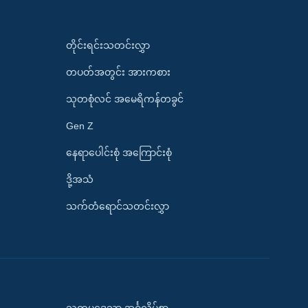
တိုင်းရင်းသတင်းလွှာ
တပတ်အတွင်း အားကစား
သုတစုံလင် အမေရိကန်တခွင်
Gen Z
နေရာပေါင်းစုံ အကြောင်းစုံ
ဒို့အသံ
သက်တံရောင်သတင်းလွှာ