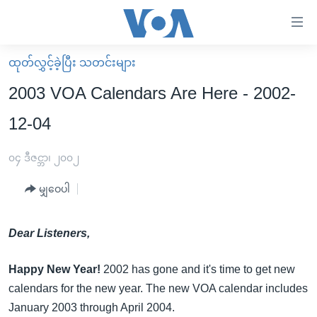
သုံး
ရ
လွယ်ကူ
ထုတ်လွှင့်ခဲ့ပြီး သတင်းများ
မူလစာမျက်နှာ
စေ
2003 VOA Calendars Are Here - 2002-
မြန်မာ
သည့်
12-04
ကမ္ဘာ့သတင်းများ
Link
ဗွီဒီယို
နိုင်ငံတကာ
၀၄ ဒီဇင္ဘာ၊ ၂၀၀၂
များ
သတင်းလွတ်လပ်ခွင့်
အမေရိကန်
ပင်မ
မျှဝေပါ
ရပ်ဝန်းတခု လမ်းတခု အလွန်
တရုတ်
အကြောင်းအရာ
သို့
အင်္ဂလိပ်စာလေ့လာမယ်
အစ္စရေး-ပါလက်စတိုင်း
Dear Listeners,
ကျော်
အပတ်စဉ်ကဏ္ဍများ
အမေရိကန်သုံးအီဒီယံ
ကြည့်
Happy New Year!
2002 has gone and it's time to get new
ရေဒီယိုနှင့်ရုပ်သံ အချက်အလက်များ
မကြေးမုံရဲ့ အင်္ဂလိပ်စာ
ရေဒီယို
ရန်
calendars for the new year. The new VOA calendar includes
ပင်မ
ရေဒီယို/တီဗွီအစီအစဉ်
ရုပ်ရှင်ထဲက အင်္ဂလိပ်စာ
တီဗွီ
January 2003 through April 2004.