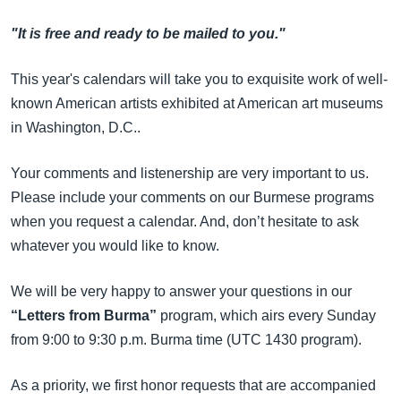
အ
သုတပဒေသာ အင်္ဂလိပ်စာ
ညွန်း
Learning English
"It is free and ready to be mailed to you."
စာမျက်နှာ
သို့
This year's calendars will take you to exquisite work of well-
ဗွီအိုအေ လူမှုကွန်ယက်များ
ကျော်
known American artists exhibited at American art museums
ကြည့်
in Washington, D.C..
ရန်
ဘာသာစကားများ
Your comments and listenership are very important to us.
ရှာဖွေ
Please include your comments on our Burmese programs
ရန်
when you request a calendar. And, don’t hesitate to ask
နေရာ
whatever you would like to know.
သို့
ကျော်
We will be very happy to answer your questions in our
ရန်
“Letters from Burma”
program, which airs every Sunday
from 9:00 to 9:30 p.m. Burma time (UTC 1430 program).
As a priority, we first honor requests that are accompanied