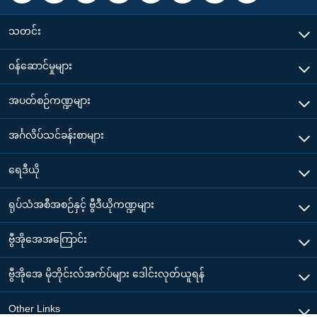
သတင်း
၀န်ဆောင်မှုများ
အပတ်စဉ်ကဏ္ဍများ
အင်္ဂလိပ်သင်ခန်းစာများ
ရေဒီယို
ရုပ်သံအစီအစဉ်နှင့် ဗွီဒီယိုကဏ္ဍများ
ဗွီအိုအေအကြောင်း
ဗွီအိုအေ မိုဘိုင်းလ်အက်ပ်များ ဒေါင်းလုတ်ယူရန်
Other Links