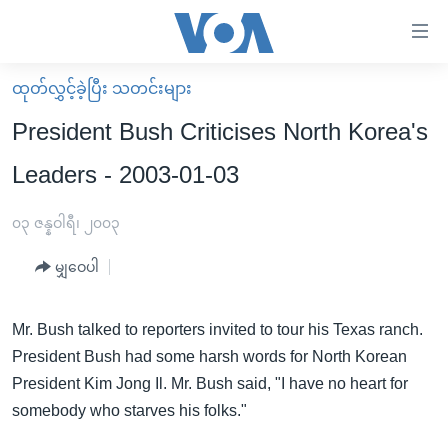
သုံး
ရ
လွယ်ကူ
ထုတ်လွှင့်ခဲ့ပြီး သတင်းများ
မူလစာမျက်နှာ
စေ
President Bush Criticises North Korea's
မြန်မာ
သည့်
Leaders - 2003-01-03
ကမ္ဘာ့သတင်းများ
Link
ဗွီဒီယို
နိုင်ငံတကာ
၀၃ ဇန္နဝါရီ၊ ၂၀၀၃
များ
သတင်းလွတ်လပ်ခွင့်
အမေရိကန်
ပင်မ
မျှဝေပါ
ရပ်ဝန်းတခု လမ်းတခု အလွန်
တရုတ်
အကြောင်းအရာ
သို့
အင်္ဂလိပ်စာလေ့လာမယ်
အစ္စရေး-ပါလက်စတိုင်း
Mr. Bush talked to reporters invited to tour his Texas ranch.
ကျော်
President Bush had some harsh words for North Korean
အပတ်စဉ်ကဏ္ဍများ
အမေရိကန်သုံးအီဒီယံ
ကြည့်
President Kim Jong Il. Mr. Bush said, "I have no heart for
ရေဒီယိုနှင့်ရုပ်သံ အချက်အလက်များ
မကြေးမုံရဲ့ အင်္ဂလိပ်စာ
ရေဒီယို
ရန်
somebody who starves his folks."
ပင်မ
ရေဒီယို/တီဗွီအစီအစဉ်
ရုပ်ရှင်ထဲက အင်္ဂလိပ်စာ
တီဗွီ