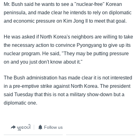
အ
Mr. Bush said he wants to see a "nuclear-free" Korean
သုတပဒေသာ အင်္ဂလိပ်စာ
ညွန်း
Learning English
peninsula, and made clear he intends to rely on diplomatic
စာမျက်နှာ
and economic pressure on Kim Jong Il to meet that goal.
သို့
ဗွီအိုအေ လူမှုကွန်ယက်များ
ကျော်
He was asked if North Korea's neighbors are willing to take
ကြည့်
the necessary action to convince Pyongyang to give up its
ရန်
nuclear program. He said, "They may be putting pressure
ဘာသာစကားများ
ရှာဖွေ
on and you just don't know about it."
ရန်
နေရာ
The Bush administration has made clear it is not interested
သို့
in a pre-emptive strike against North Korea. The president
ကျော်
said Tuesday that this is not a military show-down but a
ရန်
diplomatic one.
မျှဝေပါ
Follow us