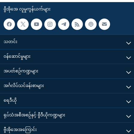
ဗွီအိုအေ လူမှုကွန်ယက်များ
သတင်း
၀န်ဆောင်မှုများ
အပတ်စဉ်ကဏ္ဍများ
အင်္ဂလိပ်သင်ခန်းစာများ
ရေဒီယို
ရုပ်သံအစီအစဉ်နှင့် ဗွီဒီယိုကဏ္ဍများ
ဗွီအိုအေအကြောင်း