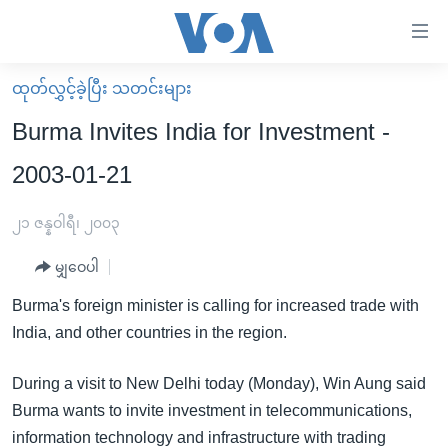
သုံး
ရ
လွယ်ကူ
ထုတ်လွှင့်ခဲ့ပြီး သတင်းများ
မူလစာမျက်နှာ
စေ
Burma Invites India for Investment -
မြန်မာ
သည့်
2003-01-21
ကမ္ဘာ့သတင်းများ
Link
ဗွီဒီယို
နိုင်ငံတကာ
၂၁ ဇန္နဝါရီ၊ ၂၀၀၃
များ
သတင်းလွတ်လပ်ခွင့်
အမေရိကန်
ပင်မ
မျှဝေပါ
ရပ်ဝန်းတခု လမ်းတခု အလွန်
တရုတ်
အကြောင်းအရာ
Burma's foreign minister is calling for increased trade with
သို့
အင်္ဂလိပ်စာလေ့လာမယ်
အစ္စရေး-ပါလက်စတိုင်း
India, and other countries in the region.
ကျော်
အပတ်စဉ်ကဏ္ဍများ
အမေရိကန်သုံးအီဒီယံ
ကြည့်
During a visit to New Delhi today (Monday), Win Aung said
ရေဒီယိုနှင့်ရုပ်သံ အချက်အလက်များ
မကြေးမုံရဲ့ အင်္ဂလိပ်စာ
ရေဒီယို
ရန်
Burma wants to invite investment in telecommunications,
ပင်မ
ရေဒီယို/တီဗွီအစီအစဉ်
ရုပ်ရှင်ထဲက အင်္ဂလိပ်စာ
တီဗွီ
information technology and infrastructure with trading