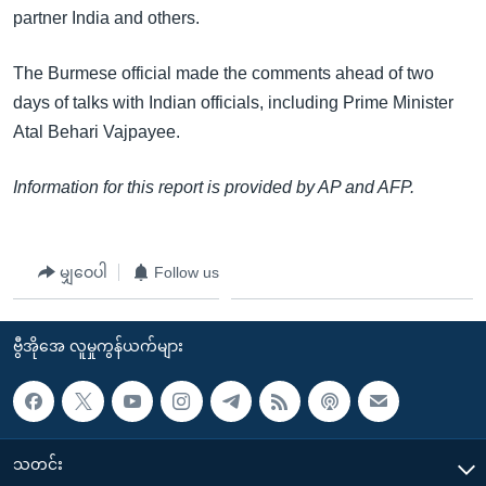
အ
partner India and others.
သုတပဒေသာ အင်္ဂလိပ်စာ
ညွန်း
Learning English
စာမျက်နှာ
The Burmese official made the comments ahead of two
သို့
ဗွီအိုအေ လူမှုကွန်ယက်များ
days of talks with Indian officials, including Prime Minister
ကျော်
Atal Behari Vajpayee.
ကြည့်
ရန်
Information for this report is provided by AP and AFP.
ဘာသာစကားများ
ရှာဖွေ
ရန်
နေရာ
မျှဝေပါ
Follow us
သို့
ကျော်
ဗွီအိုအေ လူမှုကွန်ယက်များ
ရန်
သတင်း