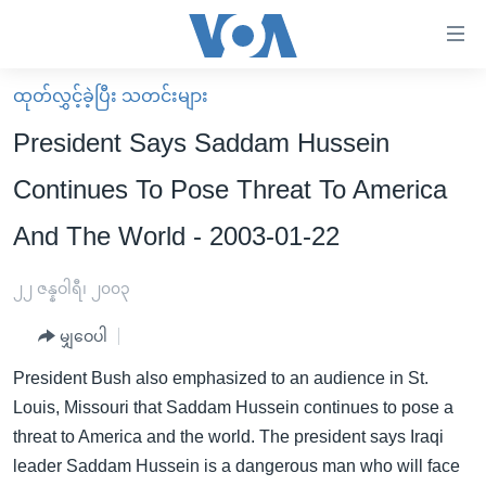
သုံး
ရ
လွယ်ကူ
ထုတ်လွှင့်ခဲ့ပြီး သတင်းများ
မူလစာမျက်နှာ
စေ
President Says Saddam Hussein
မြန်မာ
သည့်
Continues To Pose Threat To America
ကမ္ဘာ့သတင်းများ
Link
And The World - 2003-01-22
ဗွီဒီယို
နိုင်ငံတကာ
များ
သတင်းလွတ်လပ်ခွင့်
အမေရိကန်
ပင်မ
၂၂ ဇန္နဝါရီ၊ ၂၀၀၃
ရပ်ဝန်းတခု လမ်းတခု အလွန်
တရုတ်
အကြောင်းအရာ
မျှဝေပါ
သို့
အင်္ဂလိပ်စာလေ့လာမယ်
အစ္စရေး-ပါလက်စတိုင်း
ကျော်
President Bush also emphasized to an audience in St.
အပတ်စဉ်ကဏ္ဍများ
အမေရိကန်သုံးအီဒီယံ
ကြည့်
Louis, Missouri that Saddam Hussein continues to pose a
ရေဒီယိုနှင့်ရုပ်သံ အချက်အလက်များ
မကြေးမုံရဲ့ အင်္ဂလိပ်စာ
ရေဒီယို
ရန်
threat to America and the world. The president says Iraqi
ပင်မ
ရေဒီယို/တီဗွီအစီအစဉ်
leader Saddam Hussein is a dangerous man who will face
ရုပ်ရှင်ထဲက အင်္ဂလိပ်စာ
တီဗွီ