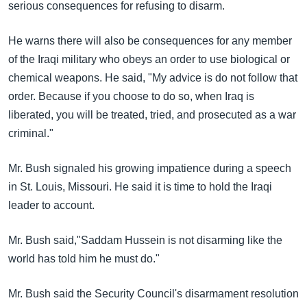
အ
serious consequences for refusing to disarm.
သုတပဒေသာ အင်္ဂလိပ်စာ
ညွန်း
Learning English
စာမျက်နှာ
He warns there will also be consequences for any member
သို့
of the Iraqi military who obeys an order to use biological or
ဗွီအိုအေ လူမှုကွန်ယက်များ
ကျော်
chemical weapons. He said, "My advice is do not follow that
ကြည့်
order. Because if you choose to do so, when Iraq is
ရန်
liberated, you will be treated, tried, and prosecuted as a war
ဘာသာစကားများ
ရှာဖွေ
criminal."
ရန်
Mr. Bush signaled his growing impatience during a speech
နေရာ
in St. Louis, Missouri. He said it is time to hold the Iraqi
သို့
leader to account.
ကျော်
ရန်
Mr. Bush said,"Saddam Hussein is not disarming like the
world has told him he must do."
Mr. Bush said the Security Council's disarmament resolution