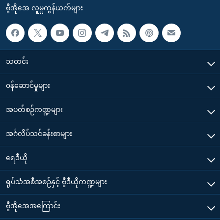
ဗွီအိုအေ လူမှုကွန်ယက်များ
သတင်း
၀န်ဆောင်မှုများ
အပတ်စဉ်ကဏ္ဍများ
အင်္ဂလိပ်သင်ခန်းစာများ
ရေဒီယို
ရုပ်သံအစီအစဉ်နှင့် ဗွီဒီယိုကဏ္ဍများ
ဗွီအိုအေအကြောင်း