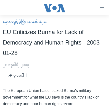
သုံး
ရ
လွယ်ကူ
ထုတ်လွှင့်ခဲ့ပြီး သတင်းများ
မူလစာမျက်နှာ
စေ
EU Criticizes Burma for Lack of
မြန်မာ
သည့်
Democracy and Human Rights - 2003-
ကမ္ဘာ့သတင်းများ
Link
01-28
ဗွီဒီယို
နိုင်ငံတကာ
များ
သတင်းလွတ်လပ်ခွင့်
အမေရိကန်
ပင်မ
၂၈ ဇန္နဝါရီ၊ ၂၀၀၃
ရပ်ဝန်းတခု လမ်းတခု အလွန်
တရုတ်
အကြောင်းအရာ
မျှဝေပါ
သို့
အင်္ဂလိပ်စာလေ့လာမယ်
အစ္စရေး-ပါလက်စတိုင်း
ကျော်
အပတ်စဉ်ကဏ္ဍများ
အမေရိကန်သုံးအီဒီယံ
ကြည့်
The European Union has criticized Burma's military
ရေဒီယိုနှင့်ရုပ်သံ အချက်အလက်များ
မကြေးမုံရဲ့ အင်္ဂလိပ်စာ
ရေဒီယို
ရန်
government for what the EU says is the country's lack of
ပင်မ
democracy and poor human rights record.
ရေဒီယို/တီဗွီအစီအစဉ်
ရုပ်ရှင်ထဲက အင်္ဂလိပ်စာ
တီဗွီ