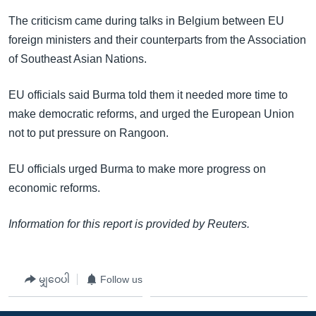
အ
သုတပဒေသာ အင်္ဂလိပ်စာ
The criticism came during talks in Belgium between EU
ညွန်း
Learning English
foreign ministers and their counterparts from the Association
စာမျက်နှာ
of Southeast Asian Nations.
သို့
ဗွီအိုအေ လူမှုကွန်ယက်များ
ကျော်
EU officials said Burma told them it needed more time to
ကြည့်
make democratic reforms, and urged the European Union
ရန်
ဘာသာစကားများ
not to put pressure on Rangoon.
ရှာဖွေ
ရန်
EU officials urged Burma to make more progress on
နေရာ
economic reforms.
သို့
ကျော်
Information for this report is provided by Reuters.
ရန်
မျှဝေပါ
Follow us