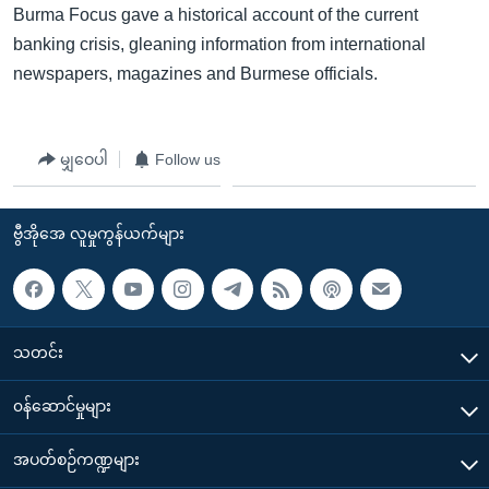
အ
Burma Focus gave a historical account of the current
သုတပဒေသာ အင်္ဂလိပ်စာ
ညွန်း
Learning English
banking crisis, gleaning information from international
စာမျက်နှာ
newspapers, magazines and Burmese officials.
သို့
ဗွီအိုအေ လူမှုကွန်ယက်များ
ကျော်
ကြည့်
မျှဝေပါ
Follow us
ရန်
ဘာသာစကားများ
ရှာဖွေ
ဗွီအိုအေ လူမှုကွန်ယက်များ
ရန်
နေရာ
သို့
ကျော်
သတင်း
ရန်
၀န်ဆောင်မှုများ
အပတ်စဉ်ကဏ္ဍများ