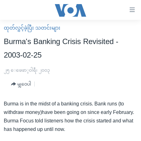
သုံး
ရ
လွယ်ကူ
ထုတ်လွှင့်ခဲ့ပြီး သတင်းများ
မူလစာမျက်နှာ
စေ
Burma's Banking Crisis Revisited -
မြန်မာ
သည့်
2003-02-25
ကမ္ဘာ့သတင်းများ
Link
ဗွီဒီယို
နိုင်ငံတကာ
၂၅ ေဖေဖာ္၀ါရီ၊ ၂၀၀၃
များ
သတင်းလွတ်လပ်ခွင့်
အမေရိကန်
ပင်မ
မျှဝေပါ
ရပ်ဝန်းတခု လမ်းတခု အလွန်
တရုတ်
အကြောင်းအရာ
သို့
အင်္ဂလိပ်စာလေ့လာမယ်
အစ္စရေး-ပါလက်စတိုင်း
Burma is in the midst of a banking crisis. Bank runs (to
ကျော်
withdraw money)have been going on since early February.
အပတ်စဉ်ကဏ္ဍများ
အမေရိကန်သုံးအီဒီယံ
ကြည့်
Burma Focus told listeners how the crisis started and what
ရေဒီယိုနှင့်ရုပ်သံ အချက်အလက်များ
မကြေးမုံရဲ့ အင်္ဂလိပ်စာ
ရေဒီယို
ရန်
has happened up until now.
ပင်မ
ရေဒီယို/တီဗွီအစီအစဉ်
ရုပ်ရှင်ထဲက အင်္ဂလိပ်စာ
တီဗွီ