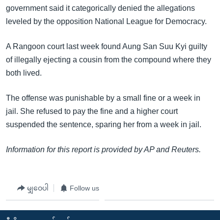
အ
government said it categorically denied the allegations
သုတပဒေသာ အင်္ဂလိပ်စာ
ညွန်း
Learning English
leveled by the opposition National League for Democracy.
စာမျက်နှာ
သို့
ဗွီအိုအေ လူမှုကွန်ယက်များ
A Rangoon court last week found Aung San Suu Kyi guilty
ကျော်
of illegally ejecting a cousin from the compound where they
ကြည့်
both lived.
ရန်
ဘာသာစကားများ
ရှာဖွေ
The offense was punishable by a small fine or a week in
ရန်
jail. She refused to pay the fine and a higher court
နေရာ
suspended the sentence, sparing her from a week in jail.
သို့
ကျော်
Information for this report is provided by AP and Reuters.
ရန်
မျှဝေပါ
Follow us