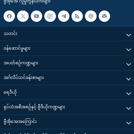
ဗွီအိုအေ လူမှုကွန်ယက်များ
သတင်း
၀န်ဆောင်မှုများ
အပတ်စဉ်ကဏ္ဍများ
အင်္ဂလိပ်သင်ခန်းစာများ
ရေဒီယို
ရုပ်သံအစီအစဉ်နှင့် ဗွီဒီယိုကဏ္ဍများ
ဗွီအိုအေအကြောင်း