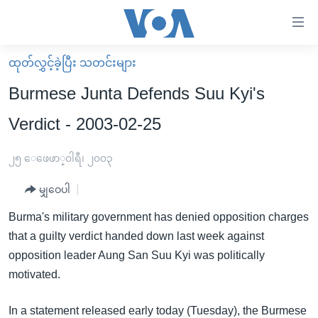
သုံး
ရ
လွယ်ကူ
ထုတ်လွှင့်ခဲ့ပြီး သတင်းများ
မူလစာမျက်နှာ
စေ
Burmese Junta Defends Suu Kyi's
မြန်မာ
သည့်
Verdict - 2003-02-25
ကမ္ဘာ့သတင်းများ
Link
ဗွီဒီယို
နိုင်ငံတကာ
၂၅ ေဖေဖာ္၀ါရီ၊ ၂၀၀၃
များ
သတင်းလွတ်လပ်ခွင့်
အမေရိကန်
ပင်မ
မျှဝေပါ
ရပ်ဝန်းတခု လမ်းတခု အလွန်
တရုတ်
အကြောင်းအရာ
Burma's military government has denied opposition charges
သို့
အင်္ဂလိပ်စာလေ့လာမယ်
အစ္စရေး-ပါလက်စတိုင်း
that a guilty verdict handed down last week against
ကျော်
အပတ်စဉ်ကဏ္ဍများ
အမေရိကန်သုံးအီဒီယံ
opposition leader Aung San Suu Kyi was politically
ကြည့်
motivated.
ရေဒီယိုနှင့်ရုပ်သံ အချက်အလက်များ
မကြေးမုံရဲ့ အင်္ဂလိပ်စာ
ရေဒီယို
ရန်
ပင်မ
ရေဒီယို/တီဗွီအစီအစဉ်
ရုပ်ရှင်ထဲက အင်္ဂလိပ်စာ
တီဗွီ
In a statement released early today (Tuesday), the Burmese