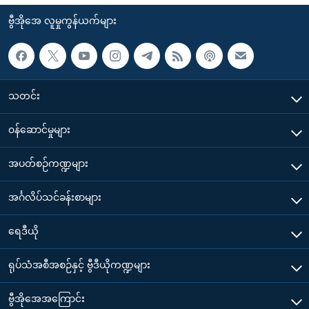
ဗွီအိုအေ လူမှုကွန်ယက်များ
သတင်း
၀န်ဆောင်မှုများ
အပတ်စဉ်ကဏ္ဍများ
အင်္ဂလိပ်သင်ခန်းစာများ
ရေဒီယို
ရုပ်သံအစီအစဉ်နှင့် ဗွီဒီယိုကဏ္ဍများ
ဗွီအိုအေအကြောင်း