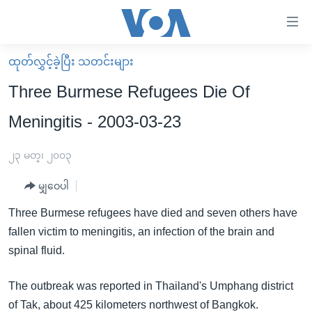
သုံး
ရ
လွယ်ကူ
ထုတ်လွှင့်ခဲ့ပြီး သတင်းများ
မူလစာမျက်နှာ
စေ
Three Burmese Refugees Die Of
မြန်မာ
သည့်
Meningitis - 2003-03-23
ကမ္ဘာ့သတင်းများ
Link
ဗွီဒီယို
နိုင်ငံတကာ
၂၃ မတ္၊ ၂၀၀၃
များ
သတင်းလွတ်လပ်ခွင့်
အမေရိကန်
ပင်မ
မျှဝေပါ
ရပ်ဝန်းတခု လမ်းတခု အလွန်
တရုတ်
အကြောင်းအရာ
Three Burmese refugees have died and seven others have
သို့
အင်္ဂလိပ်စာလေ့လာမယ်
အစ္စရေး-ပါလက်စတိုင်း
fallen victim to meningitis, an infection of the brain and
ကျော်
အပတ်စဉ်ကဏ္ဍများ
အမေရိကန်သုံးအီဒီယံ
spinal fluid.
ကြည့်
ရေဒီယိုနှင့်ရုပ်သံ အချက်အလက်များ
မကြေးမုံရဲ့ အင်္ဂလိပ်စာ
ရေဒီယို
ရန်
The outbreak was reported in Thailand's Umphang district
ပင်မ
ရေဒီယို/တီဗွီအစီအစဉ်
ရုပ်ရှင်ထဲက အင်္ဂလိပ်စာ
တီဗွီ
of Tak, about 425 kilometers northwest of Bangkok.