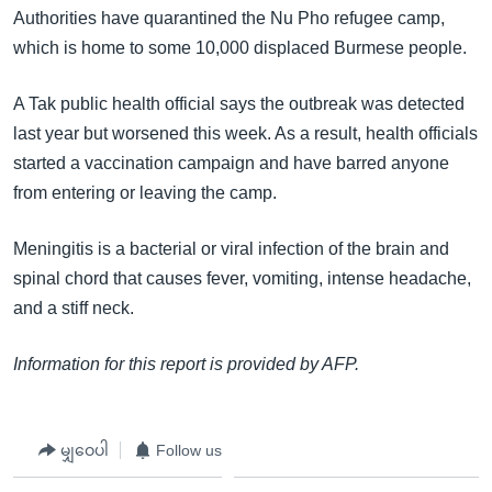
အ
Authorities have quarantined the Nu Pho refugee camp,
သုတပဒေသာ အင်္ဂလိပ်စာ
ညွန်း
Learning English
which is home to some 10,000 displaced Burmese people.
စာမျက်နှာ
သို့
ဗွီအိုအေ လူမှုကွန်ယက်များ
A Tak public health official says the outbreak was detected
ကျော်
last year but worsened this week. As a result, health officials
ကြည့်
started a vaccination campaign and have barred anyone
ရန်
from entering or leaving the camp.
ဘာသာစကားများ
ရှာဖွေ
ရန်
Meningitis is a bacterial or viral infection of the brain and
နေရာ
spinal chord that causes fever, vomiting, intense headache,
သို့
and a stiff neck.
ကျော်
ရန်
Information for this report is provided by AFP.
မျှဝေပါ
Follow us