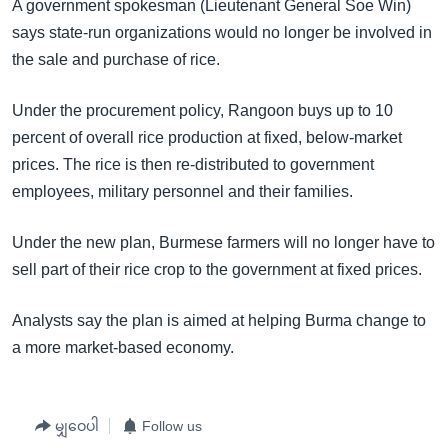
အ
A government spokesman (Lieutenant General Soe Win)
သုတပဒေသာ အင်္ဂလိပ်စာ
ညွန်း
says state-run organizations would no longer be involved in
Learning English
စာမျက်နှာ
the sale and purchase of rice.
သို့
ဗွီအိုအေ လူမှုကွန်ယက်များ
Under the procurement policy, Rangoon buys up to 10
ကျော်
percent of overall rice production at fixed, below-market
ကြည့်
prices. The rice is then re-distributed to government
ရန်
ဘာသာစကားများ
employees, military personnel and their families.
ရှာဖွေ
ရန်
Under the new plan, Burmese farmers will no longer have to
နေရာ
sell part of their rice crop to the government at fixed prices.
သို့
ကျော်
Analysts say the plan is aimed at helping Burma change to
ရန်
a more market-based economy.
မျှဝေပါ
Follow us