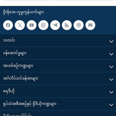
ဗွီအိုအေ လူမှုကွန်ယက်များ
သတင်း
၀န်ဆောင်မှုများ
အပတ်စဉ်ကဏ္ဍများ
အင်္ဂလိပ်သင်ခန်းစာများ
ရေဒီယို
ရုပ်သံအစီအစဉ်နှင့် ဗွီဒီယိုကဏ္ဍများ