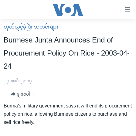
သုံး
ရ
လွယ်ကူ
ထုတ်လွှင့်ခဲ့ပြီး သတင်းများ
မူလစာမျက်နှာ
စေ
Burmese Junta Announces End of
မြန်မာ
သည့်
Procurement Policy On Rice - 2003-04-
ကမ္ဘာ့သတင်းများ
Link
24
ဗွီဒီယို
နိုင်ငံတကာ
များ
သတင်းလွတ်လပ်ခွင့်
အမေရိကန်
ပင်မ
၂၄ ဧၿပီ၊ ၂၀၀၃
ရပ်ဝန်းတခု လမ်းတခု အလွန်
တရုတ်
အကြောင်းအရာ
မျှဝေပါ
သို့
အင်္ဂလိပ်စာလေ့လာမယ်
အစ္စရေး-ပါလက်စတိုင်း
ကျော်
Burma's military government says it will end its procurement
အပတ်စဉ်ကဏ္ဍများ
အမေရိကန်သုံးအီဒီယံ
ကြည့်
policy on rice, allowing Burmese citizens to purchase and
ရေဒီယိုနှင့်ရုပ်သံ အချက်အလက်များ
မကြေးမုံရဲ့ အင်္ဂလိပ်စာ
ရေဒီယို
ရန်
sell rice freely.
ပင်မ
ရေဒီယို/တီဗွီအစီအစဉ်
ရုပ်ရှင်ထဲက အင်္ဂလိပ်စာ
တီဗွီ