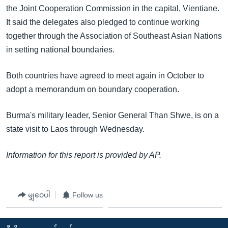
အ
the Joint Cooperation Commission in the capital, Vientiane.
သုတပဒေသာ အင်္ဂလိပ်စာ
ညွန်း
Learning English
It said the delegates also pledged to continue working
စာမျက်နှာ
together through the Association of Southeast Asian Nations
သို့
ဗွီအိုအေ လူမှုကွန်ယက်များ
in setting national boundaries.
ကျော်
ကြည့်
Both countries have agreed to meet again in October to
ရန်
adopt a memorandum on boundary cooperation.
ဘာသာစကားများ
ရှာဖွေ
ရန်
Burma's military leader, Senior General Than Shwe, is on a
နေရာ
state visit to Laos through Wednesday.
သို့
ကျော်
Information for this report is provided by AP.
ရန်
မျှဝေပါ
Follow us