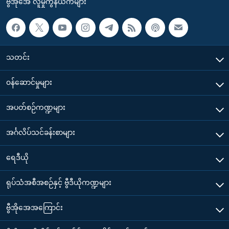
ဗွီအိုအေ လူမှုကွန်ယက်များ
သတင်း
၀န်ဆောင်မှုများ
အပတ်စဉ်ကဏ္ဍများ
အင်္ဂလိပ်သင်ခန်းစာများ
ရေဒီယို
ရုပ်သံအစီအစဉ်နှင့် ဗွီဒီယိုကဏ္ဍများ
ဗွီအိုအေအကြောင်း