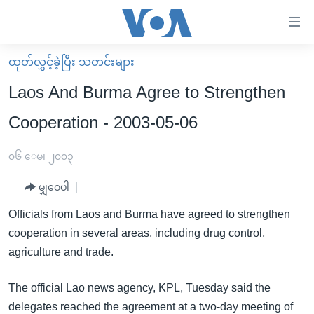
သုံး
ရ
လွယ်ကူ
ထုတ်လွှင့်ခဲ့ပြီး သတင်းများ
မူလစာမျက်နှာ
စေ
Laos And Burma Agree to Strengthen
မြန်မာ
သည့်
Cooperation - 2003-05-06
ကမ္ဘာ့သတင်းများ
Link
ဗွီဒီယို
နိုင်ငံတကာ
၀၆ ေမ၊ ၂၀၀၃
များ
သတင်းလွတ်လပ်ခွင့်
အမေရိကန်
ပင်မ
မျှဝေပါ
ရပ်ဝန်းတခု လမ်းတခု အလွန်
တရုတ်
အကြောင်းအရာ
Officials from Laos and Burma have agreed to strengthen
သို့
အင်္ဂလိပ်စာလေ့လာမယ်
အစ္စရေး-ပါလက်စတိုင်း
cooperation in several areas, including drug control,
ကျော်
အပတ်စဉ်ကဏ္ဍများ
အမေရိကန်သုံးအီဒီယံ
agriculture and trade.
ကြည့်
ရေဒီယိုနှင့်ရုပ်သံ အချက်အလက်များ
မကြေးမုံရဲ့ အင်္ဂလိပ်စာ
ရေဒီယို
ရန်
The official Lao news agency, KPL, Tuesday said the
ပင်မ
ရေဒီယို/တီဗွီအစီအစဉ်
ရုပ်ရှင်ထဲက အင်္ဂလိပ်စာ
တီဗွီ
delegates reached the agreement at a two-day meeting of