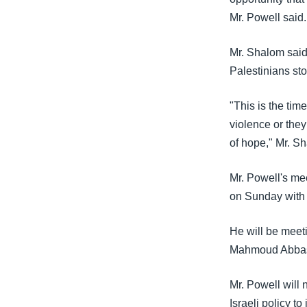
Mr. Powell said.
Mr. Shalom said 
Palestinians sto
"This is the tim
violence or they
of hope," Mr. S
Mr. Powell's mee
on Sunday with 
He will be meeti
Mahmoud Abbas,
Mr. Powell will 
Israeli policy t