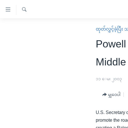
သုံး
ရ
ရှာဖွေ
လွယ်ကူ
မူလစာမျက်နှာ
ထုတ်လွှင့်ခဲ့ပြီ
ရ
စေ
မြန်မာ
လာ
Powell
သည့်
ဒ်
ကမ္ဘာ့သတင်းများ
Link
ဗွီဒီယို
နိုင်ငံတကာ
Middle
များ
သတင်းလွတ်လပ်ခွင့်
အမေရိကန်
ပင်မ
ရပ်ဝန်းတခု လမ်းတခု အလွန်
တရုတ်
၁၁ ေမ၊ ၂၀၀၃
အကြောင်းအရာ
အင်္ဂလိပ်စာလေ့လာမယ်
အစ္စရေး-ပါလက်စတိုင်း
သို့
မျှဝေပါ
အပတ်စဉ်ကဏ္ဍများ
အမေရိကန်သုံးအီဒီယံ
ကျော်
ကြည့်
ရေဒီယိုနှင့်ရုပ်သံ အချက်အလက်များ
မကြေးမုံရဲ့ အင်္ဂလိပ်စာ
ရေဒီယို
U.S. Secretary 
ရန်
ရေဒီယို/တီဗွီအစီအစဉ်
ရုပ်ရှင်ထဲက အင်္ဂလိပ်စာ
တီဗွီ
promote the roa
ပင်မ
creating a Pales