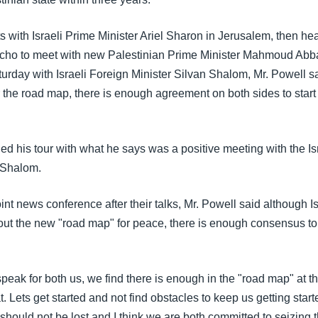
s with Israeli Prime Minister Ariel Sharon in Jerusalem, then he
richo to meet with new Palestinian Prime Minister Mahmoud Abba
urday with Israeli Foreign Minister Silvan Shalom, Mr. Powell sa
r the road map, there is enough agreement on both sides to star
d his tour with what he says was a positive meeting with the Is
n Shalom.
int news conference after their talks, Mr. Powell said although I
out the new "road map" for peace, there is enough consensus to 
d speak for both us, we find there is enough in the "road map" at th
t. Lets get started and not find obstacles to keep us getting start
 should not be lost and I think we are both committed to seizing t