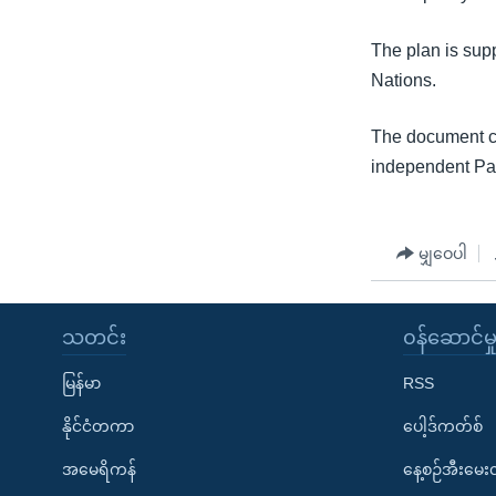
The plan is sup
Nations.
The document cal
independent Pal
မျှဝေပါ
သတင်း
၀န်ဆောင်မှ
မြန်မာ
RSS
နိုင်ငံတကာ
ပေါ့ဒ်ကတ်စ်
အမေရိကန်
နေ့စဉ်အီးမေ