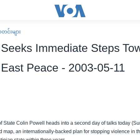
း သတင်းများ
 Seeks Immediate Steps To
 East Peace - 2003-05-11
of State Colin Powell heads into a second day of talks today (Su
d map, an internationally-backed plan for stopping violence in t
tinian state within three years.