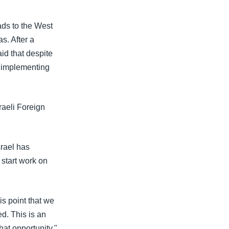
ads to the West
s. After a
id that despite
t implementing
raeli Foreign
srael has
start work on
is point that we
ed. This is an
hat opportunity,"