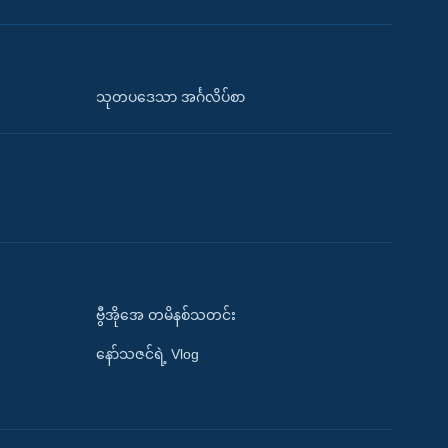
သုတပဒေသာ အင်္ဂလိပ်စာ
ဗွီအိုအေ တမိနစ်သတင်း
နော်သဇင်ရဲ့ Vlog