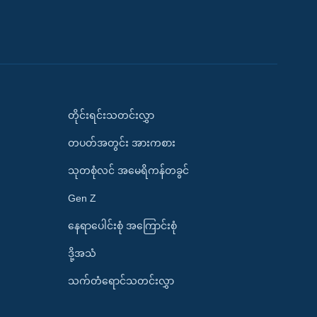
တိုင်းရင်းသတင်းလွှာ
တပတ်အတွင်း အားကစား
သုတစုံလင် အမေရိကန်တခွင်
Gen Z
နေရာပေါင်းစုံ အကြောင်းစုံ
ဒို့အသံ
သက်တံရောင်သတင်းလွှာ