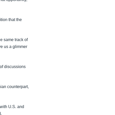
tion that the
he same track of
ive us a glimmer
 of discussions
nian counterpart,
 with U.S. and
d.