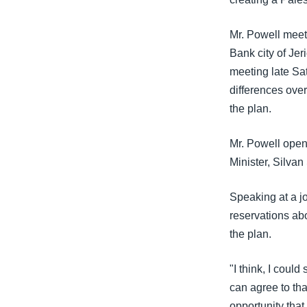
သုတပဒေသာ အင်္ဂလိပ်စာ
အ
ညွန်း
Mr. Powell meet
စာမျက်နှာ
Bank city of Je
သို့
meeting late Sat
ကျော်
differences ove
ကြည့်
the plan.
ရန်
ရှာဖွေ
Mr. Powell opene
ရန်
Minister, Silva
နေရာ
သို့
Speaking at a jo
ကျော်
reservations ab
ရန်
the plan.
"I think, I coul
can agree to tha
opportunity that