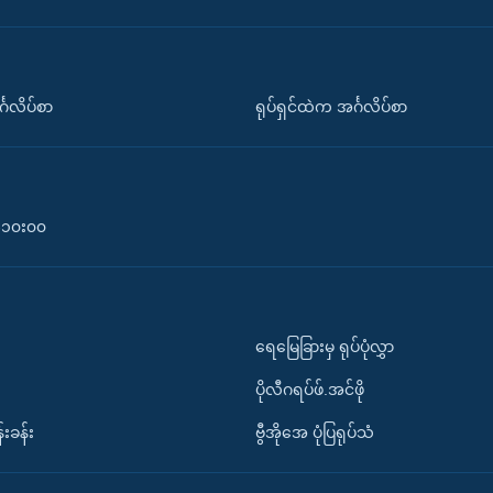
်္ဂလိပ်စာ
ရုပ်ရှင်ထဲက အင်္ဂလိပ်စာ
၀-၁၀း၀၀
ရေမြေခြားမှ ရုပ်ပုံလွှာ
ပိုလီဂရပ်ဖ်.အင်ဖို
်းခန်း
ဗွီအိုအေ ပုံပြရုပ်သံ