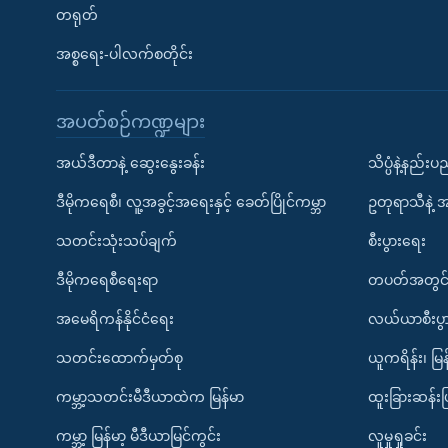
တရုတ်
အစ္စရေး-ပါလက်စတိုင်း
အပတ်စဉ်ကဏ္ဍများ
အယ်ဒီတာနဲ့ ဆွေးနွေးခန်း
သိပ္ပံနဲ့နည်း
ဒီမိုကရေစီ၊ လူ့အခွင့်အရေးနှင့် ခေတ်ပြိုင်ကမ္ဘာ
ဥတုရာသီနဲ့ 
သတင်းသုံးသပ်ချက်
စီးပွားရေး
ဒီမိုကရေစီရေးရာ
တပတ်အတွင်
အမေရိကန်နိုင်ငံရေး
လယ်ယာစီးပွ
သတင်းထောက်မှတ်စု
ယူကရိန်း၊ မြန
ကမ္ဘာ့သတင်းမီဒီယာထဲက မြန်မာ
ထူးခြားဆန်း
ကမ္ဘာ့ မြန်မာ့ မီဒီယာမြင်ကွင်း
လူမှုရှုခင်း