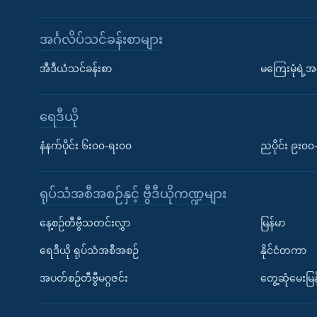
အင်္ဂလိပ်သင်ခန်းစာများ
အီဒီယံသင်ခန်းစာ
မကြေးမုံရဲ့အင
ရေဒီယို
နံနက်ပိုင်း ၆း၀၀-ရး၀၀
ညပိုင်း ၉း၀
ရုပ်သံအစီအစဉ်နှင့် ဗွီဒီယိုကဏ္ဍများ
နေ့စဉ်တီဗွီသတင်းလွှာ
မြန်မာ
ရေဒီယို ရုပ်သံအစီအစဉ်
နိုင်ငံတကာ
အပတ်စဉ်တီဗွီမဂ္ဂဇင်း
တွေ့ဆုံမေးမြန