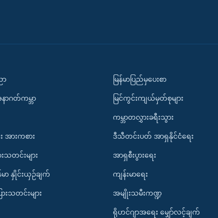
ပညာ
မြန်မာပြည်မှပေးစာ
အနာဂတ်ကမ္ဘာ
မြင်ကွင်းကျယ်မှတ်စုများ
ကမ္ဘာတလွှားခရီးသွား
း အားကစား
ဒီသီတင်းပတ် အာရှနိုင်ငံရေး
ားသတင်းများ
အာရှစီးပွားရေး
်မာ နှိုင်းယှဉ်ချက်
ကျန်းမာရေး
ပြားသတင်းများ
အမျိုးသမီးကဏ္ဍ
ရိုဟင်ဂျာအရေး မျှော်လင့်ချက်