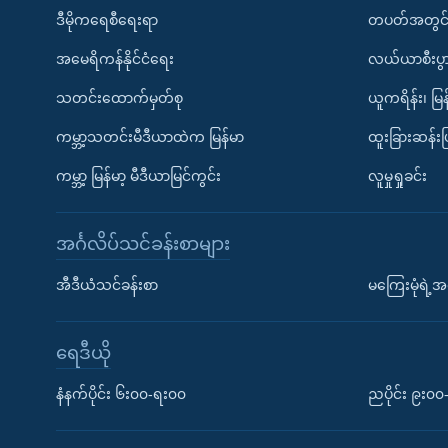
ဒီမိုကရေစီရေးရာ
တပတ်အတွင်
အမေရိကန်နိုင်ငံရေး
လယ်ယာစီးပွ
သတင်းထောက်မှတ်စု
ယူကရိန်း၊ မြန
ကမ္ဘာ့သတင်းမီဒီယာထဲက မြန်မာ
ထူးခြားဆန်း
ကမ္ဘာ့ မြန်မာ့ မီဒီယာမြင်ကွင်း
လူမှုရှုခင်း
အင်္ဂလိပ်သင်ခန်းစာများ
အီဒီယံသင်ခန်းစာ
မကြေးမုံရဲ့အင
ရေဒီယို
နံနက်ပိုင်း ၆း၀၀-ရး၀၀
ညပိုင်း ၉း၀