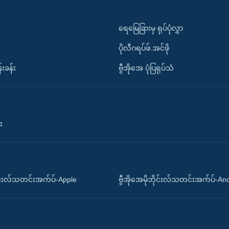
ရေမြေခြားမှ ရုပ်ပုံလွှာ
ပိုလီဂရပ်ဖ်.အင်ဖို
်းခန်း
ဗွီအိုအေ ပုံပြရုပ်သံ
း
ိုင်းလ်သတင်းအက်ပ်-Apple
ဗွီအိုအေမိုဘိုင်းလ်သတင်းအက်ပ်-An