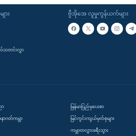
ုများ
ဗွီအိုအေ လူမှုကွန်ယက်များ
းလ်သတင်းလွှာ
ပညာ
မြန်မာပြည်မှပေးစာ
အနာဂတ်ကမ္ဘာ
မြင်ကွင်းကျယ်မှတ်စုများ
ကမ္ဘာတလွှားခရီးသွား