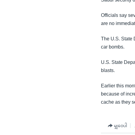
သုတပဒေသာ အင်္ဂလိပ်စာ
အ
ညွန်း
Officials say se
စာမျက်နှာ
are no immediate
သို့
ကျော်
The U.S. State 
ကြည့်
car bombs.
ရန်
ရှာဖွေ
U.S. State Depa
ရန်
blasts.
နေရာ
သို့
Earlier this mo
ကျော်
because of incr
ရန်
cache as they se
မျှဝေပါ