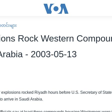
း သတင်းများ
ions Rock Western Compoun
Arabia - 2003-05-13
 explosions rocked Riyadh hours before U.S. Secretary of State
o arrive in Saudi Arabia.
officials say at least three compounds housing Westerners were 