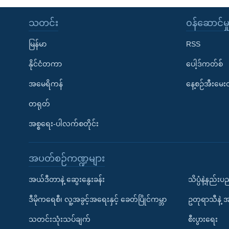
သတင်း
၀န်ဆောင်မှ
မြန်မာ
RSS
နိုင်ငံတကာ
ပေါ့ဒ်ကတ်စ်
အမေရိကန်
နေ့စဉ်အီးမေ
တရုတ်
အစ္စရေး-ပါလက်စတိုင်း
အပတ်စဉ်ကဏ္ဍများ
အယ်ဒီတာနဲ့ ဆွေးနွေးခန်း
သိပ္ပံနဲ့နည်း
ဒီမိုကရေစီ၊ လူ့အခွင့်အရေးနှင့် ခေတ်ပြိုင်ကမ္ဘာ
ဥတုရာသီနဲ့ 
သတင်းသုံးသပ်ချက်
စီးပွားရေး