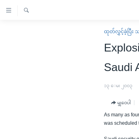
သုံး
ရ
ရှာဖွေ
လွယ်ကူ
မူလစာမျက်နှာ
ထုတ်လွှင့်ခဲ့ပြီ
ရ
စေ
မြန်မာ
လာ
Explos
သည့်
ဒ်
ကမ္ဘာ့သတင်းများ
Link
ဗွီဒီယို
နိုင်ငံတကာ
Saudi 
များ
သတင်းလွတ်လပ်ခွင့်
အမေရိကန်
ပင်မ
ရပ်ဝန်းတခု လမ်းတခု အလွန်
တရုတ်
၁၃ ေမ၊ ၂၀၀၃
အကြောင်းအရာ
အင်္ဂလိပ်စာလေ့လာမယ်
အစ္စရေး-ပါလက်စတိုင်း
သို့
မျှဝေပါ
အပတ်စဉ်ကဏ္ဍများ
အမေရိကန်သုံးအီဒီယံ
ကျော်
As many as four
ကြည့်
ရေဒီယိုနှင့်ရုပ်သံ အချက်အလက်များ
မကြေးမုံရဲ့ အင်္ဂလိပ်စာ
ရေဒီယို
was scheduled t
ရန်
ရေဒီယို/တီဗွီအစီအစဉ်
ရုပ်ရှင်ထဲက အင်္ဂလိပ်စာ
တီဗွီ
ပင်မ
Saudi security 