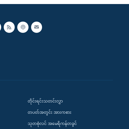
တိုင်းရင်းသတင်းလွှာ
တပတ်အတွင်း အားကစား
သုတစုံလင် အမေရိကန်တခွင်