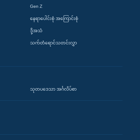
Gen Z
နေရာပေါင်းစုံ အကြောင်းစုံ
ဒို့အသံ
သက်တံရောင်သတင်းလွှာ
သုတပဒေသာ အင်္ဂလိပ်စာ