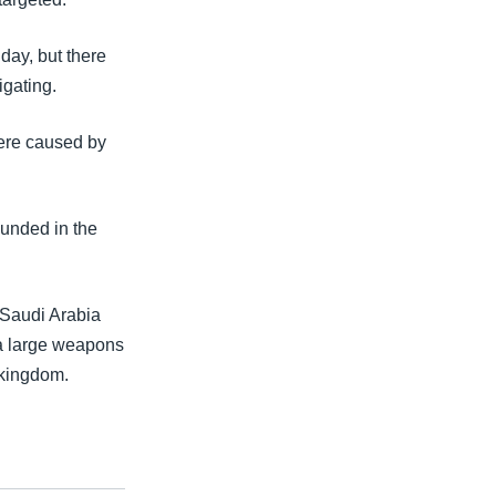
day, but there
igating.
were caused by
ounded in the
 Saudi Arabia
 a large weapons
 kingdom.