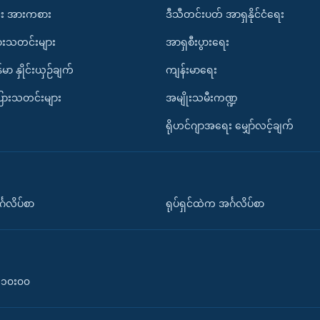
း အားကစား
ဒီသီတင်းပတ် အာရှနိုင်ငံရေး
ားသတင်းများ
အာရှစီးပွားရေး
်မာ နှိုင်းယှဉ်ချက်
ကျန်းမာရေး
ပြားသတင်းများ
အမျိုးသမီးကဏ္ဍ
ရိုဟင်ဂျာအရေး မျှော်လင့်ချက်
်္ဂလိပ်စာ
ရုပ်ရှင်ထဲက အင်္ဂလိပ်စာ
၀-၁၀း၀၀