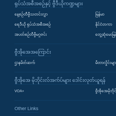
ရုပ်သံအစီအစဉ်နှင့် ဗွီဒီယိုကဏ္ဍများ
နေ့စဉ်တီဗွီသတင်းလွှာ
မြန်မာ
ရေဒီယို ရုပ်သံအစီအစဉ်
နိုင်ငံတကာ
အပတ်စဉ်တီဗွီမဂ္ဂဇင်း
တွေ့ဆုံမေးမြန
ဗွီအိုအေအကြောင်း
ဌာနမိတ်ဆက်
မီတာလှိုင်းမျာ
ဗွီအိုအေ မိုဘိုင်းလ်အက်ပ်များ ဒေါင်းလုတ်ယူရန်
Learning English
VOA+
ဗွီအိုအေမိုဘ
ဗွီအိုအေ လူမှုကွန်ယက်များ
Other Links